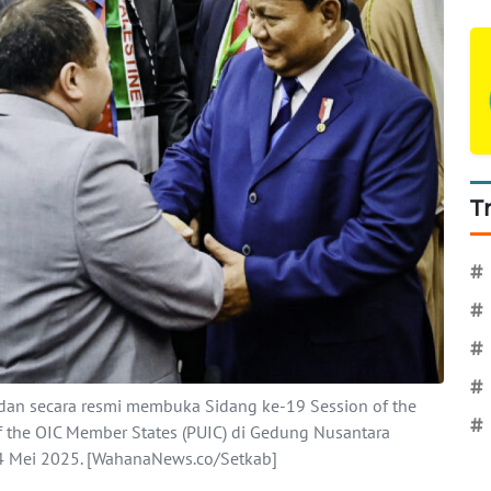
T
#
#
#
#
dan secara resmi membuka Sidang ke-19 Session of the
#
of the OIC Member States (PUIC) di Gedung Nusantara
4 Mei 2025. [WahanaNews.co/Setkab]