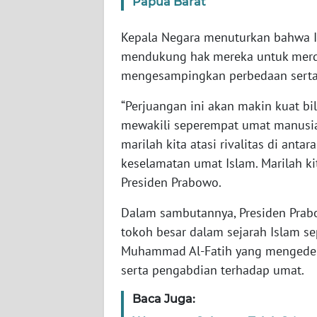
Papua Barat
SERAMBI
Kepala Negara menuturkan bahwa In
WN
mendukung hak mereka untuk merde
JAMBI
mengesampingkan perbedaan sert
WN
“Perjuangan ini akan makin kuat bil
SULTRA
mewakili seperempat umat manusia b
marilah kita atasi rivalitas di antar
WN
keselamatan umat Islam. Marilah ki
NTB
Presiden Prabowo.
WN
Dalam sambutannya, Presiden Prab
SULTENG
tokoh besar dalam sejarah Islam se
Muhammad Al-Fatih yang mengedepa
WN
serta pengabdian terhadap umat.
SULBAR
Baca Juga:
WN