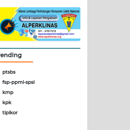
rending
ptsbs
fsp-ppmi-spsi
kmp
kpk
tipikor