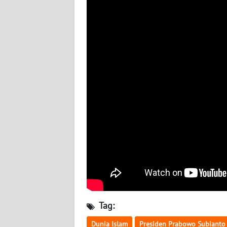
NUSANTARA
WN
JOGJA
WN
JATIM
WN
BALI
WN
KALBAR
WN
KALTENG
Tag:
WN
Dunia Islam
Presiden Prabowo Subianto