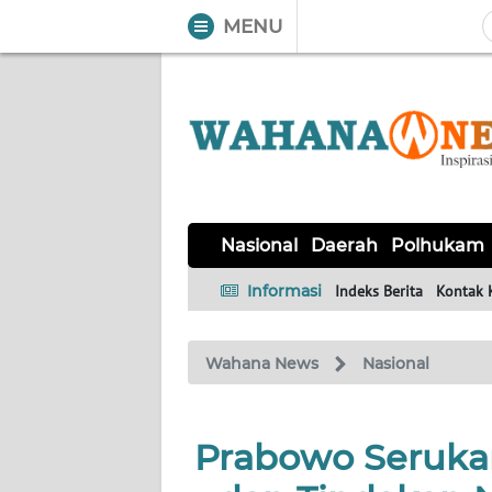
MENU
WAHANA
Tutup
TV
NASIONAL
DAERAH
POLHUKAM
KRIMINAL
EKUIN
SAINS-
KESEHATAN
INTERNASIONAL
Nasional
Daerah
Polhukam
TEKNO
Informasi
Indeks Berita
Kontak 
SERBA-
PENDIDIKAN
OLAHRAGA
OPINI
SERBI
Wahana News
Nasional
EDITORIAL
Prabowo Seruka
Informasi