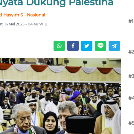
Nyata Dukung Palestina
 Hasyim S - Nasional
#1
t, 16 Mei 2025 - 04:48 WIB
#
#
#
#