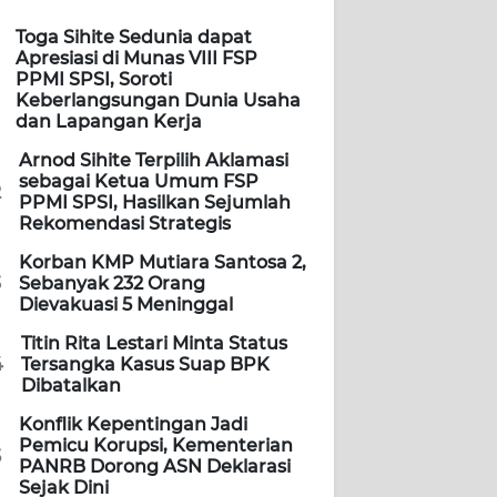
Toga Sihite Sedunia dapat
Apresiasi di Munas VIII FSP
PPMI SPSI, Soroti
Keberlangsungan Dunia Usaha
dan Lapangan Kerja
Arnod Sihite Terpilih Aklamasi
sebagai Ketua Umum FSP
2
PPMI SPSI, Hasilkan Sejumlah
Rekomendasi Strategis
Korban KMP Mutiara Santosa 2,
3
Sebanyak 232 Orang
Dievakuasi 5 Meninggal
Titin Rita Lestari Minta Status
4
Tersangka Kasus Suap BPK
Dibatalkan
Konflik Kepentingan Jadi
Pemicu Korupsi, Kementerian
5
PANRB Dorong ASN Deklarasi
Sejak Dini