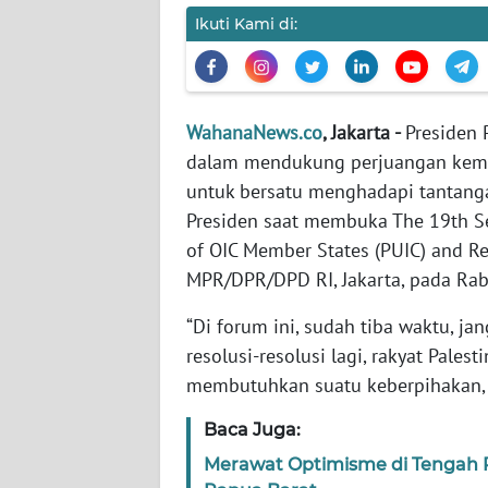
Ikuti Kami di:
WN
NTT
WahanaNews.co
, Jakarta -
Presiden
WN
KEPRI
dalam mendukung perjuangan keme
untuk bersatu menghadapi tantanga
WN
Presiden saat membuka The 19th Se
PAPUA
of OIC Member States (PUIC) and R
MPR/DPR/DPD RI, Jakarta, pada Rab
WN
PAPUA
“Di forum ini, sudah tiba waktu, ja
BARAT
resolusi-resolusi lagi, rakyat Pales
membutuhkan suatu keberpihakan, s
WN
RIAU
Baca Juga:
Merawat Optimisme di Tengah 
WN