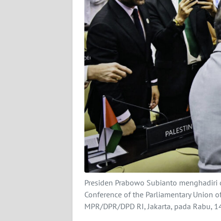
KARIR
DISCLAIMER
Wahana
News
Regional
WN
SUMUT
WN
JAKARTA
WN
Presiden Prabowo Subianto menghadiri 
JABAR
Conference of the Parliamentary Union 
MPR/DPR/DPD RI, Jakarta, pada Rabu, 1
WN
BANTEN