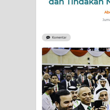
dan Tindakan 
INDEKS
BERITA
Abd
Juma
KONTAK
KAMI
Komentar
INFO
IKLAN
TENTANG
KAMI
PEDOMAN
MEDIA
SIBER
REDAKSI