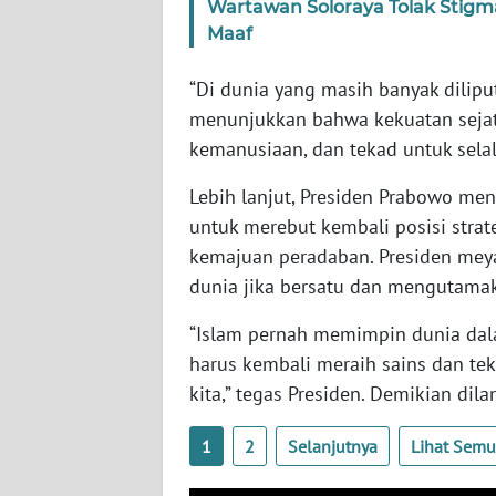
Wartawan Soloraya Tolak Stigm
BABEL
Maaf
WN
“Di dunia yang masih banyak dilipu
SUMBAR
menunjukkan bahwa kekuatan sejat
kemanusiaan, dan tekad untuk sela
WN
SUMSEL
Lebih lanjut, Presiden Prabowo men
untuk merebut kembali posisi strat
WN
kemajuan peradaban. Presiden mey
BENGKULU
dunia jika bersatu dan mengutama
WN
“Islam pernah memimpin dunia dala
LAMPUNG
harus kembali meraih sains dan te
kita,” tegas Presiden. Demikian dila
WN
JATENG
1
2
Selanjutnya
Lihat Sem
WN