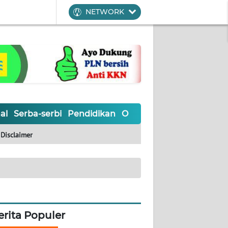
NETWORK
al
Serba-serbi
Pendidikan
Olahraga
Opini
Editoria
Disclaimer
erita Populer