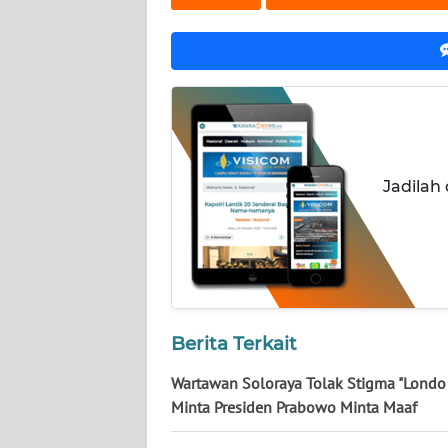
KALTARA
WN
KALSEL
WN
KALTIM
Jadilah
WN
SULSEL
WN
GORONTALO
Berita Terkait
WN
SULUT
Wartawan Soloraya Tolak Stigma "Londo 
Minta Presiden Prabowo Minta Maaf
WN
MALUKU