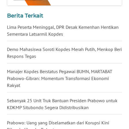
WN
BABEL
Berita Terkait
Lima Peserta Meninggal, DPR Desak Kemenhan Hentikan
WN
Sementara Latsarmil Kopdes
SUMBAR
Demo Mahasiswa Soroti Kopdes Merah Putih, Menkop Beri
WN
Respons Tegas
SUMSEL
Manajer Kopdes Berstatus Pegawai BUMN, MARTABAT
WN
Prabowo-Gibran: Momentum Transformasi Ekonomi
BENGKULU
Rakyat
WN
LAMPUNG
Sebanyak 25 Unit Truk Bantuan Presiden Prabowo untuk
KDKMP Situbondo Segera Didistribusikan
WN
JATENG
Prabowo: Uang yang Diselamatkan dari Korupsi Kini