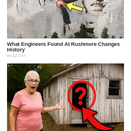
WN
KALTARA
WN
KALSEL
WN
KALTIM
WN
SULSEL
WN
GORONTALO
WN
SULUT