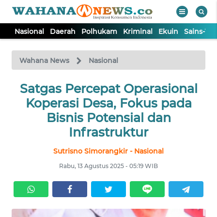
Nasional
Daerah
Polhukam
Kriminal
Ekuin
Sains-Te
WAHANA
Tutup
TV
Wahana News
Nasional
NASIONAL
Satgas Percepat Operasional
Koperasi Desa, Fokus pada
DAERAH
Bisnis Potensial dan
Infrastruktur
POLHUKAM
Sutrisno Simorangkir - Nasional
Rabu, 13 Agustus 2025 - 05:19 WIB
KRIMINAL
EKUIN