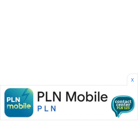
SONYA
ASA
NEWS
X