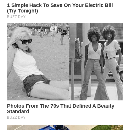
WN
SUMEDANG
WN
CIANJUR
WN
KEPULAUAN
SERIBU
WN
TANGERANG
WN
BINJAI
WN
CIREBON