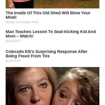
WN
MALUKU
WN
MALUT
WN
DAIRI
WN
DANAU
TOBA
WN
NIAS
WN
LANGKAT