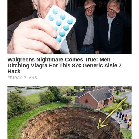
TAPANULI
TENGAH
WN DELI
SERDANG
WN
TEBING
TINGGI
WN
PAKPAK
WN
KARAWANG
WN
BEKASI