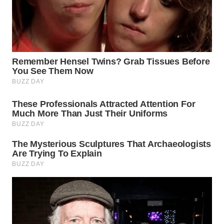
WN
TAPANULI
SELATAN
WN
TANJUNG
LESUNG
WN
KARO
WN
SIMALUNGUN
WN
LABUHANBATU
WN