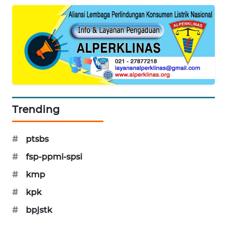
MAWAKA
ID
MARTABAT
NET
PLN
WATCH
Trending
MKLI
#
ptsbs
#
fsp-ppmi-spsi
LPKKI
#
kmp
LKKI
#
kpk
#
bpjstk
KOPEKLIN