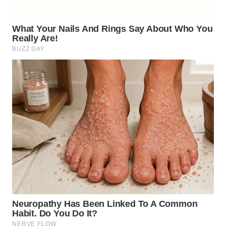
WN
NATUNA
WN
BINTAN
WN
MANDALIKA
WN
LIKUPANG
WN
LABUANBAJO
WN
BORNEO