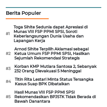
WAHANA
DESA
Berita Populer
WISATA
Toga Sihite Sedunia dapat Apresiasi di
LAPAK
Munas VIII FSP PPMI SPSI, Soroti
WAHANA
#1
Keberlangsungan Dunia Usaha dan
Lapangan Kerja
Wahana
Arnod Sihite Terpilih Aklamasi sebagai
Network
#2
Ketua Umum FSP PPMI SPSI, Hasilkan
Sejumlah Rekomendasi Strategis
KONSUMEN
Korban KMP Mutiara Santosa 2, Sebanyak
LISTRIK
#3
232 Orang Dievakuasi 5 Meninggal
Titin Rita Lestari Minta Status Tersangka
MASYARAKAT
#4
Kasus Suap BPK Dibatalkan
KELISTRIKAN
Hasil Munas VIII FSP PPMI SPSI
#5
Rekomendasikan BPJSTK Tidak Berada di
WALINKI
Bawah Danantara
ID