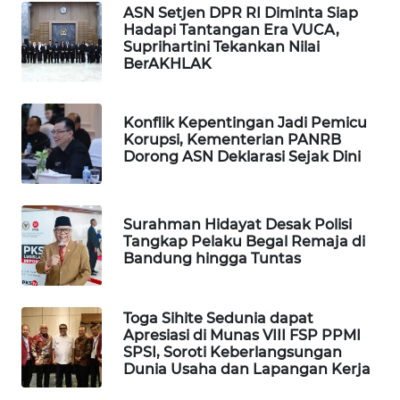
ASN Setjen DPR RI Diminta Siap
WAHANA
Hadapi Tantangan Era VUCA,
LISTRIK
Suprihartini Tekankan Nilai
BerAKHLAK
WAHANA
TRAVEL
Konflik Kepentingan Jadi Pemicu
Korupsi, Kementerian PANRB
Dorong ASN Deklarasi Sejak Dini
WAHANA
TV
WAHANANEWS
Surahman Hidayat Desak Polisi
Tangkap Pelaku Begal Remaja di
ID
Bandung hingga Tuntas
WAHANANEWS
CO ID
Toga Sihite Sedunia dapat
Apresiasi di Munas VIII FSP PPMI
SPSI, Soroti Keberlangsungan
WAHANANEWS
Dunia Usaha dan Lapangan Kerja
NET