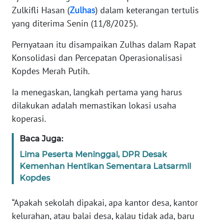
Zulkifli Hasan (
Zulhas
) dalam keterangan tertulis
yang diterima Senin (11/8/2025).
KARIR
Pernyataan itu disampaikan Zulhas dalam Rapat
DISCLAIMER
Konsolidasi dan Percepatan Operasionalisasi
Kopdes Merah Putih.
Wahana
News
Ia menegaskan, langkah pertama yang harus
Regional
dilakukan adalah memastikan lokasi usaha
koperasi.
WN
SUMUT
Baca Juga:
Lima Peserta Meninggal, DPR Desak
WN
JAKARTA
Kemenhan Hentikan Sementara Latsarmil
Kopdes
WN
“Apakah sekolah dipakai, apa kantor desa, kantor
JABAR
kelurahan, atau balai desa, kalau tidak ada, baru