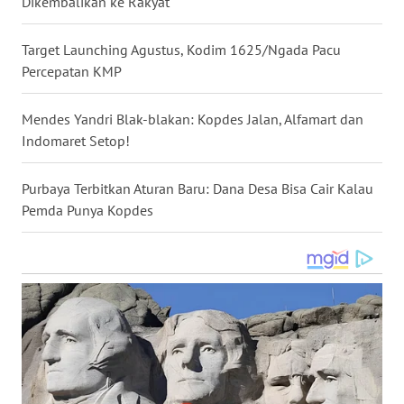
Dikembalikan ke Rakyat
WN
NUSANTARA
Target Launching Agustus, Kodim 1625/Ngada Pacu
Percepatan KMP
WN
JOGJA
Mendes Yandri Blak-blakan: Kopdes Jalan, Alfamart dan
Indomaret Setop!
WN
JATIM
Purbaya Terbitkan Aturan Baru: Dana Desa Bisa Cair Kalau
Pemda Punya Kopdes
WN
BALI
WN
KALBAR
WN
KALTENG