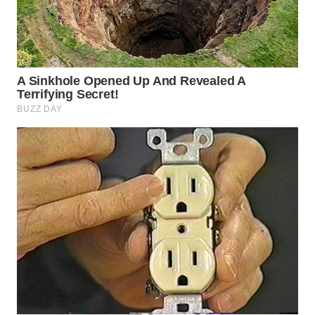
WN
BOGOR
WN
DEPOK
WN
TAPANULI
UTARA
WN
SAMOSIR
WN
PADANG
LAWAS