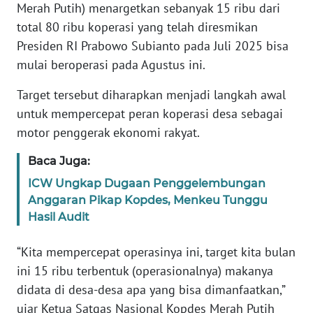
Informasi
Merah Putih) menargetkan sebanyak 15 ribu dari
total 80 ribu koperasi yang telah diresmikan
INDEKS
Presiden RI Prabowo Subianto pada Juli 2025 bisa
BERITA
mulai beroperasi pada Agustus ini.
KONTAK
Target tersebut diharapkan menjadi langkah awal
KAMI
untuk mempercepat peran koperasi desa sebagai
motor penggerak ekonomi rakyat.
INFO
IKLAN
Baca Juga:
ICW Ungkap Dugaan Penggelembungan
TENTANG
Anggaran Pikap Kopdes, Menkeu Tunggu
KAMI
Hasil Audit
PEDOMAN
“Kita mempercepat operasinya ini, target kita bulan
MEDIA
ini 15 ribu terbentuk (operasionalnya) makanya
SIBER
didata di desa-desa apa yang bisa dimanfaatkan,”
ujar Ketua Satgas Nasional Kopdes Merah Putih
REDAKSI