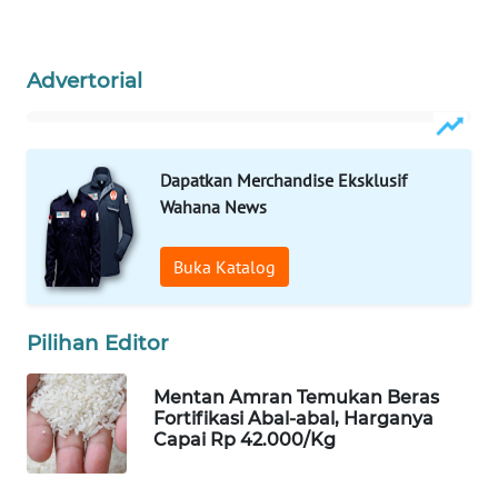
Wahana
Media
Group
Advertorial
WAHANA
NEWS
Dapatkan Merchandise Eksklusif
WAHANA
Wahana News
TANI
Buka Katalog
WAHANA
ADVOKAT
Pilihan Editor
WAHANA
INFRASTRUKTUR
Mentan Amran Temukan Beras
Fortifikasi Abal-abal, Harganya
Capai Rp 42.000/Kg
WAHANA
KONSUMEN