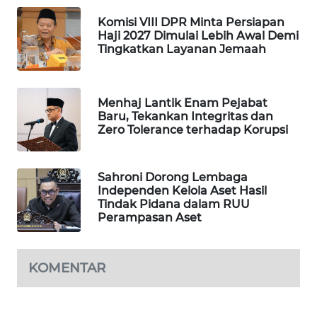
WAHANA
Komisi VIII DPR Minta Persiapan
SPORT
Haji 2027 Dimulai Lebih Awal Demi
Tingkatkan Layanan Jemaah
WAHANA
UMKM
Menhaj Lantik Enam Pejabat
Baru, Tekankan Integritas dan
WAHANA
Zero Tolerance terhadap Korupsi
SELEB
WAHANA
Sahroni Dorong Lembaga
PERSONA
Independen Kelola Aset Hasil
Tindak Pidana dalam RUU
Perampasan Aset
WAHANA
OTOMOTIF
KOMENTAR
WAHANA
HEALTH