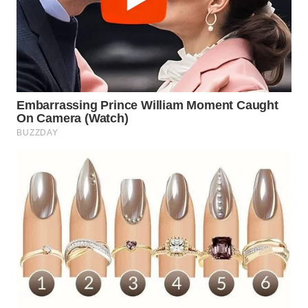
WN
PRIANGAN
TIMUR
WN
SEMARANG
WN
SOLO
WN
BOROBUDUR
WN
MADURA
WN
SURABAYA