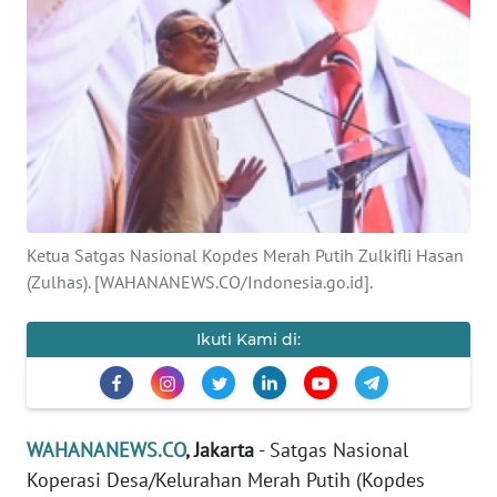
SAINS-TEKNO
KESEHATAN
INTERNASIONAL
SERBA-SERBI
Ketua Satgas Nasional Kopdes Merah Putih Zulkifli Hasan
PENDIDIKAN
(Zulhas). [WAHANANEWS.CO/Indonesia.go.id].
OLAHRAGA
Ikuti Kami di:
OPINI
EDITORIAL
WAHANANEWS.CO
, Jakarta
- Satgas Nasional
Koperasi Desa/Kelurahan Merah Putih (Kopdes