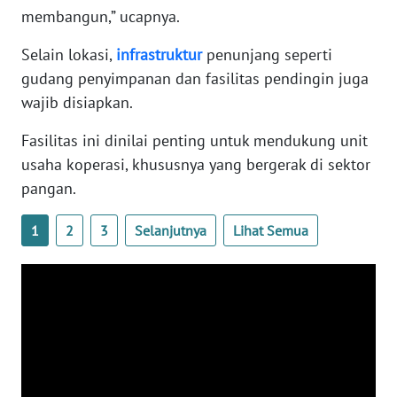
membangun,” ucapnya.
WN
BANTEN
Selain lokasi,
infrastruktur
penunjang seperti
gudang penyimpanan dan fasilitas pendingin juga
WN
NTT
wajib disiapkan.
Fasilitas ini dinilai penting untuk mendukung unit
WN
usaha koperasi, khususnya yang bergerak di sektor
KEPRI
pangan.
WN
1
2
3
Selanjutnya
Lihat Semua
PAPUA
WN
PAPUA
BARAT
WN
RIAU