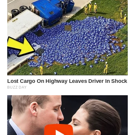
WN
INDRAMAYU
WN
KUNINGAN
WN
MAJALENGKA
WN
SUBANG
WN
SUKABUMI
WN
PURWAKARTA