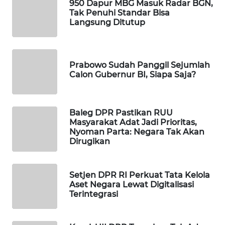
950 Dapur MBG Masuk Radar BGN,
WAHANA
Tak Penuhi Standar Bisa
DESA
Langsung Ditutup
WISATA
LAPAK
Prabowo Sudah Panggil Sejumlah
WAHANA
Calon Gubernur BI, Siapa Saja?
Wahana
Network
Baleg DPR Pastikan RUU
Masyarakat Adat Jadi Prioritas,
KONSUMEN
Nyoman Parta: Negara Tak Akan
LISTRIK
Dirugikan
MASYARAKAT
Setjen DPR RI Perkuat Tata Kelola
KELISTRIKAN
Aset Negara Lewat Digitalisasi
Terintegrasi
WALINKI
ID