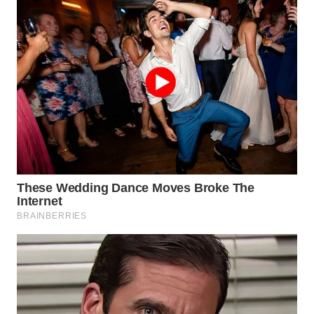
WN
KALTARA
WN
KALSEL
WN
KALTIM
WN
SULSEL
WN
GORONTALO
WN
SULUT