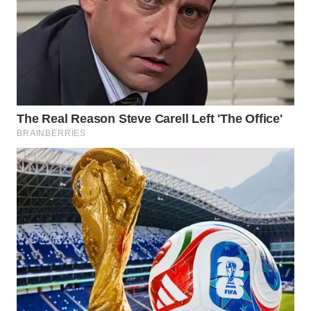
WN
MALUKU
WN
MALUT
WN
DAIRI
WN
DANAU
TOBA
WN
NIAS
WN
LANGKAT