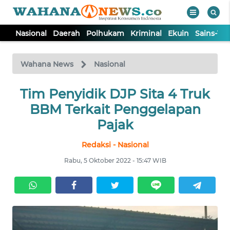
Nasional
Daerah
Polhukam
Kriminal
Ekuin
Sains-Te
WAHANA
Tutup
TV
Wahana News
Nasional
NASIONAL
Tim Penyidik DJP Sita 4 Truk
BBM Terkait Penggelapan
DAERAH
Pajak
Redaksi - Nasional
POLHUKAM
Rabu, 5 Oktober 2022 - 15:47 WIB
KRIMINAL
EKUIN