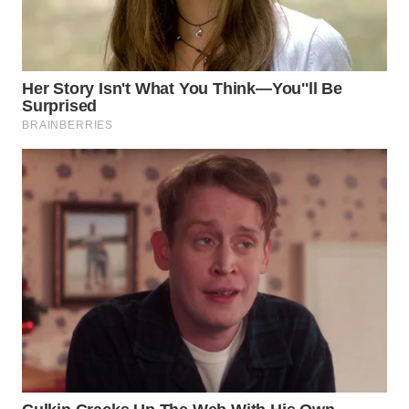
WN
INDRAMAYU
WN
KUNINGAN
WN
MAJALENGKA
WN
SUBANG
WN
SUKABUMI
WN
PURWAKARTA