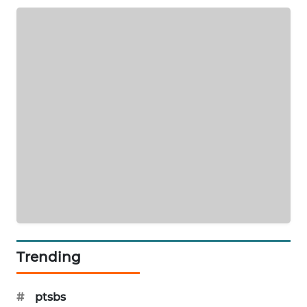
SIBARAGAS
NEWS
METRO
SIANTAR
NEWS
METRO
MEDAN
NEWS
METRO
JAKARTA
NEWS
Trending
KRT
NEWS
#
ptsbs