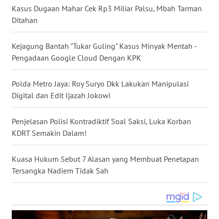
Kasus Dugaan Mahar Cek Rp3 Miliar Palsu, Mbah Tarman
WN
Ditahan
NUSANTARA
Kejagung Bantah "Tukar Guling" Kasus Minyak Mentah -
WN
Pengadaan Google Cloud Dengan KPK
JOGJA
Polda Metro Jaya: Roy Suryo Dkk Lakukan Manipulasi
WN
Digital dan Edit Ijazah Jokowi
JATIM
Penjelasan Polisi Kontradiktif Soal Saksi, Luka Korban
WN
BALI
KDRT Semakin Dalam!
WN
Kuasa Hukum Sebut 7 Alasan yang Membuat Penetapan
KALBAR
Tersangka Nadiem Tidak Sah
WN
KALTENG