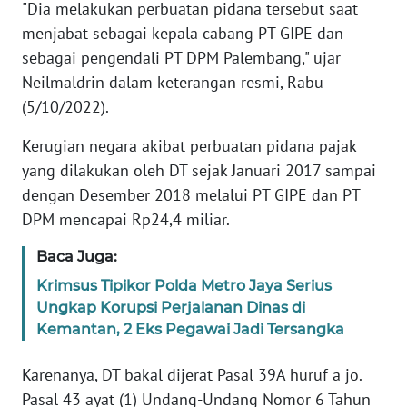
"Dia melakukan perbuatan pidana tersebut saat
menjabat sebagai kepala cabang PT GIPE dan
KARIR
sebagai pengendali PT DPM Palembang," ujar
Neilmaldrin dalam keterangan resmi, Rabu
DISCLAIMER
(5/10/2022).
Wahana
Kerugian negara akibat perbuatan pidana pajak
News
yang dilakukan oleh DT sejak Januari 2017 sampai
Regional
dengan Desember 2018 melalui PT GIPE dan PT
DPM mencapai Rp24,4 miliar.
WN
SUMUT
Baca Juga:
Krimsus Tipikor Polda Metro Jaya Serius
WN
JAKARTA
Ungkap Korupsi Perjalanan Dinas di
Kemantan, 2 Eks Pegawai Jadi Tersangka
WN
Karenanya, DT bakal dijerat Pasal 39A huruf a jo.
JABAR
Pasal 43 ayat (1) Undang-Undang Nomor 6 Tahun