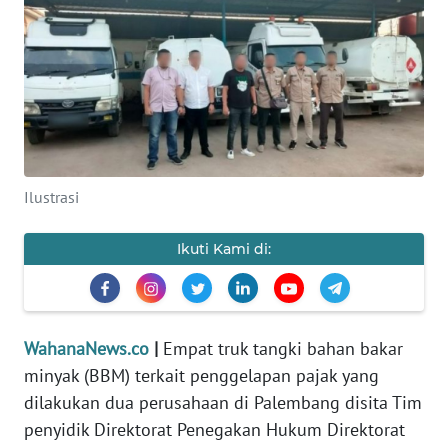
SAINS-TEKNO
KESEHATAN
INTERNASIONAL
SERBA-SERBI
Ilustrasi
PENDIDIKAN
Ikuti Kami di:
OLAHRAGA
OPINI
WahanaNews.co
|
Empat truk tangki bahan bakar
minyak (BBM) terkait penggelapan pajak yang
dilakukan dua perusahaan di Palembang disita Tim
EDITORIAL
penyidik Direktorat Penegakan Hukum Direktorat