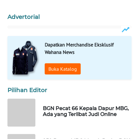
WAHANA
SPORT
Advertorial
WAHANA
UMKM
Dapatkan Merchandise Eksklusif
Wahana News
WAHANA
SELEB
Buka Katalog
WAHANA
PERSONA
Pilihan Editor
WAHANA
OTOMOTIF
BGN Pecat 66 Kepala Dapur MBG,
Ada yang Terlibat Judi Online
WAHANA
HEALTH