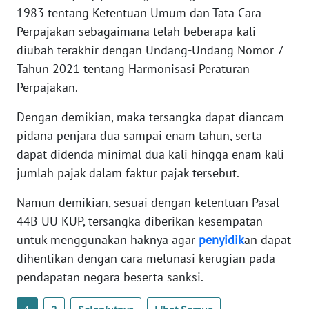
WN
1983 tentang Ketentuan Umum dan Tata Cara
BANTEN
Perpajakan sebagaimana telah beberapa kali
diubah terakhir dengan Undang-Undang Nomor 7
WN
Tahun 2021 tentang Harmonisasi Peraturan
NTT
Perpajakan.
WN
Dengan demikian, maka tersangka dapat diancam
KEPRI
pidana penjara dua sampai enam tahun, serta
dapat didenda minimal dua kali hingga enam kali
WN
jumlah pajak dalam faktur pajak tersebut.
PAPUA
Namun demikian, sesuai dengan ketentuan Pasal
WN
44B UU KUP, tersangka diberikan kesempatan
PAPUA
untuk menggunakan haknya agar
penyidik
an dapat
BARAT
dihentikan dengan cara melunasi kerugian pada
pendapatan negara beserta sanksi.
WN
RIAU