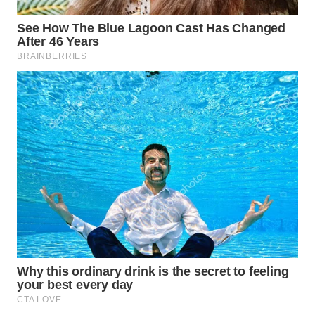
WAHANA
LISTRIK
WAHANA
TRAVEL
WAHANA
TV
WAHANANEWS
ID
WAHANANEWS
CO ID
WAHANANEWS
NET