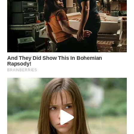
WN
SUMEDANG
WN
CIANJUR
WN
KEPULAUAN
SERIBU
WN
TANGERANG
WN
BINJAI
WN
CIREBON