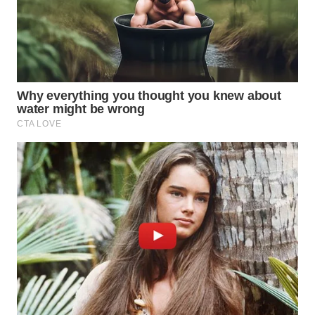
Wahana
Media
Group
WAHANA
NEWS
WAHANA
TANI
WAHANA
ADVOKAT
WAHANA
INFRASTRUKTUR
WAHANA
KONSUMEN