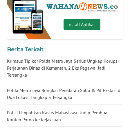
WN
BABEL
Install Aplikasi
WN
SUMBAR
Berita Terkait
WN
SUMSEL
Krimsus Tipikor Polda Metro Jaya Serius Ungkap Korupsi
Perjalanan Dinas di Kemantan, 2 Eks Pegawai Jadi
WN
Tersangka
BENGKULU
Polda Metro Jaya Bongkar Peredaran Sabu & Pil Ekstasi di
WN
Dua Lokasi, Tangkap 3 Tersangka
LAMPUNG
Polisi Limpahkan Kasus Mahasiswa Undip Pembuat
WN
Konten Porno ke Kejaksaan
JATENG