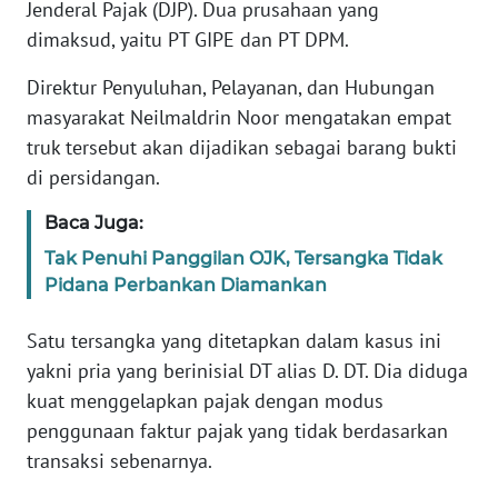
Informasi
Jenderal Pajak (DJP). Dua prusahaan yang
dimaksud, yaitu PT GIPE dan PT DPM.
INDEKS
BERITA
Direktur Penyuluhan, Pelayanan, dan Hubungan
masyarakat Neilmaldrin Noor mengatakan empat
KONTAK
truk tersebut akan dijadikan sebagai barang bukti
KAMI
di persidangan.
INFO
Baca Juga:
IKLAN
Tak Penuhi Panggilan OJK, Tersangka Tidak
Pidana Perbankan Diamankan
TENTANG
KAMI
Satu tersangka yang ditetapkan dalam kasus ini
yakni pria yang berinisial DT alias D. DT. Dia diduga
PEDOMAN
kuat menggelapkan pajak dengan modus
MEDIA
penggunaan faktur pajak yang tidak berdasarkan
SIBER
transaksi sebenarnya.
REDAKSI