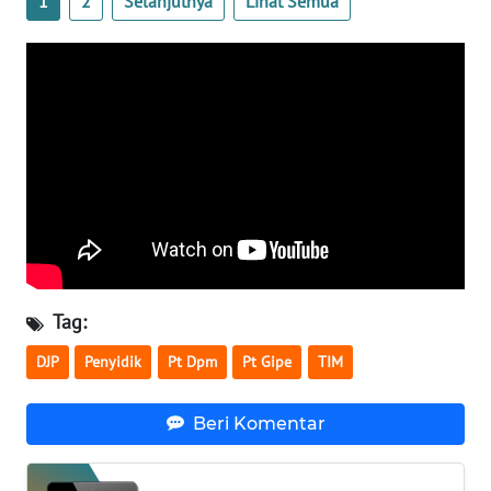
1
2
Selanjutnya
Lihat Semua
WN
SERAMBI
WN
JAMBI
WN
SULTRA
WN
NTB
Tag:
WN
DJP
Penyidik
Pt Dpm
Pt Gipe
TIM
SULTENG
Beri Komentar
WN
SULBAR