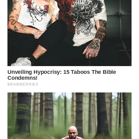
WN
NATUNA
WN
BINTAN
WN
MANDALIKA
WN
LIKUPANG
WN
LABUANBAJO
WN
BORNEO