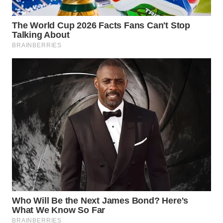
WN
TAPANULI
SELATAN
WN
TANJUNG
LESUNG
WN
KARO
WN
SIMALUNGUN
WN
LABUHANBATU
WN