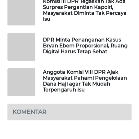
Komisi III DPR Tegaskan Tak Ada
Surpres Pergantian Kapolri,
MAWAKA
Masyarakat Diminta Tak Percaya
ID
Isu
MARTABAT
DPR Minta Penanganan Kasus
NET
Bryan Ebem Proporsional, Ruang
Digital Harus Tetap Sehat
PLN
WATCH
Anggota Komisi VIII DPR Ajak
Masyarakat Pahami Pengelolaan
MKLI
Dana Haji agar Tak Mudah
Terpengaruh Isu
LPKKI
KOMENTAR
LKKI
KOPEKLIN