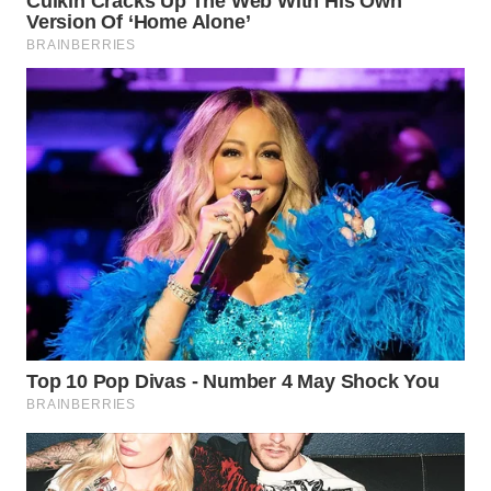
WN
PRIANGAN
TIMUR
WN
SEMARANG
WN
SOLO
WN
BOROBUDUR
WN
MADURA
WN
SURABAYA