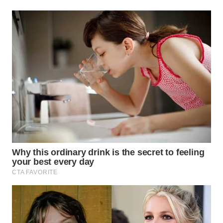
TAPANULI
TENGAH
WN DELI
SERDANG
WN
TEBING
TINGGI
WN
PAKPAK
WN
KARAWANG
WN
BEKASI