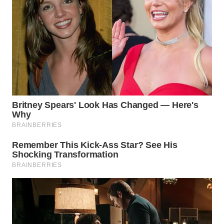
WN
BOGOR
WN
DEPOK
WN
TAPANULI
UTARA
WN
SAMOSIR
WN
PADANG
LAWAS