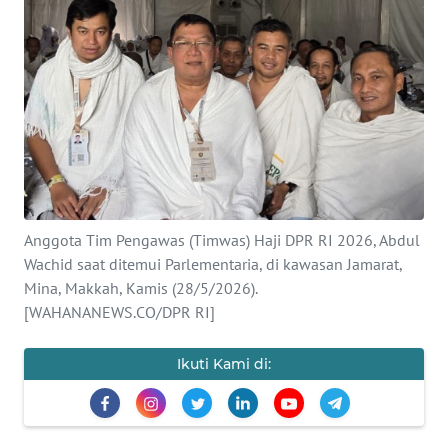
SAINS-TEKNO
KESEHATAN
INTERNASIONAL
SERBA-SERBI
PENDIDIKAN
Anggota Tim Pengawas (Timwas) Haji DPR RI 2026, Abdul
Wachid saat ditemui Parlementaria, di kawasan Jamarat,
Mina, Makkah, Kamis (28/5/2026).
OLAHRAGA
[WAHANANEWS.CO/DPR RI]
OPINI
Ikuti Kami di:
EDITORIAL