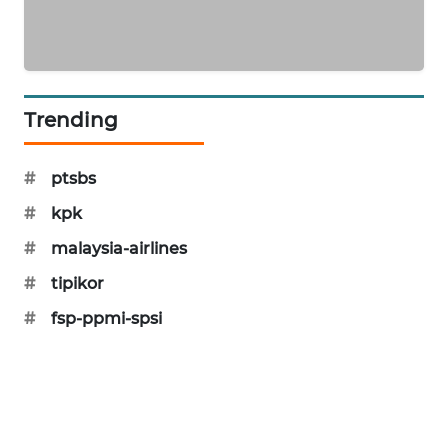
MAWAKA
ID
MARTABAT
Trending
NET
#
ptsbs
PLN
WATCH
#
kpk
#
malaysia-airlines
MKLI
#
tipikor
LPKKI
#
fsp-ppmi-spsi
LKKI
KOPEKLIN