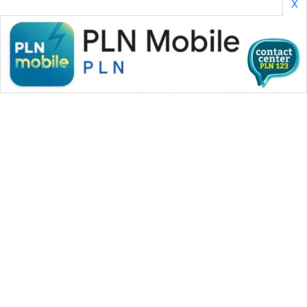
X
SONYA
ASA
NEWS
WAHANA MEDIA GROUP
|
|
|
WAHANA NEWS co
WAHANA TANI
WAHANA ADVOKAT
|
|
WAHANA INFRASTRUKTUR
WAHANA KONSUMEN
|
|
|
WAHANA LISTRIK
WAHANA TRAVEL
WAHANA TV