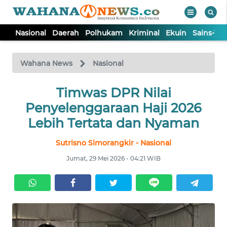
Nasional
Daerah
Polhukam
Kriminal
Ekuin
Sains-Te
WAHANA
Tutup
TV
Wahana News
Nasional
NASIONAL
Timwas DPR Nilai
Penyelenggaraan Haji 2026
DAERAH
Lebih Tertata dan Nyaman
Sutrisno Simorangkir - Nasional
POLHUKAM
Jumat, 29 Mei 2026 - 04:21 WIB
KRIMINAL
EKUIN