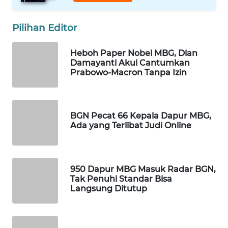
Wahana
Media
Pilihan Editor
Group
Heboh Paper Nobel MBG, Dian
WAHANA
Damayanti Akui Cantumkan
NEWS
Prabowo-Macron Tanpa Izin
WAHANA
TANI
BGN Pecat 66 Kepala Dapur MBG,
Ada yang Terlibat Judi Online
WAHANA
ADVOKAT
WAHANA
950 Dapur MBG Masuk Radar BGN,
INFRASTRUKTUR
Tak Penuhi Standar Bisa
Langsung Ditutup
WAHANA
KONSUMEN