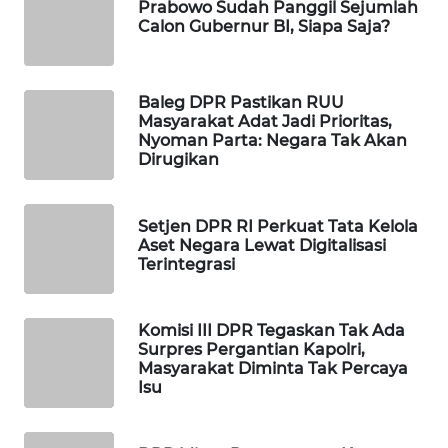
Prabowo Sudah Panggil Sejumlah
Calon Gubernur BI, Siapa Saja?
WAHANA
LISTRIK
Baleg DPR Pastikan RUU
WAHANA
Masyarakat Adat Jadi Prioritas,
TRAVEL
Nyoman Parta: Negara Tak Akan
Dirugikan
WAHANA
TV
Setjen DPR RI Perkuat Tata Kelola
Aset Negara Lewat Digitalisasi
WAHANANEWS
Terintegrasi
ID
WAHANANEWS
Komisi III DPR Tegaskan Tak Ada
CO ID
Surpres Pergantian Kapolri,
Masyarakat Diminta Tak Percaya
Isu
WAHANANEWS
NET