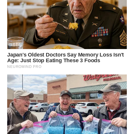
WN
KALTARA
WN
KALSEL
WN
KALTIM
WN
SULSEL
WN
GORONTALO
WN
SULUT