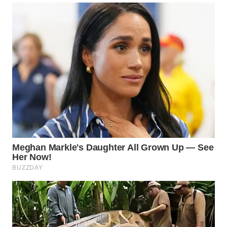
WN
BOGOR
WN
DEPOK
WN
TAPANULI
UTARA
WN
SAMOSIR
WN
PADANG
LAWAS