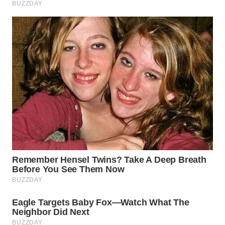
WN
TAPANULI
SELATAN
WN
TANJUNG
LESUNG
WN
KARO
WN
SIMALUNGUN
WN
LABUHANBATU
WN