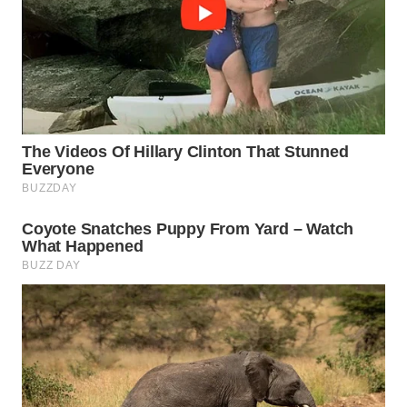
WN
PRIANGAN
TIMUR
WN
SEMARANG
WN
SOLO
WN
BOROBUDUR
WN
MADURA
WN
SURABAYA