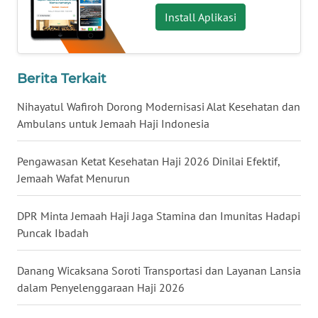
Install Aplikasi
WN
BABEL
WN
Berita Terkait
SUMBAR
Nihayatul Wafiroh Dorong Modernisasi Alat Kesehatan dan
Ambulans untuk Jemaah Haji Indonesia
WN
SUMSEL
Pengawasan Ketat Kesehatan Haji 2026 Dinilai Efektif,
Jemaah Wafat Menurun
WN
BENGKULU
DPR Minta Jemaah Haji Jaga Stamina dan Imunitas Hadapi
WN
Puncak Ibadah
LAMPUNG
Danang Wicaksana Soroti Transportasi dan Layanan Lansia
WN
dalam Penyelenggaraan Haji 2026
JATENG