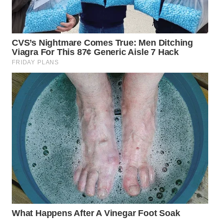
WN
MALUKU
WN
MALUT
WN
DAIRI
WN
DANAU
TOBA
WN
NIAS
WN
LANGKAT