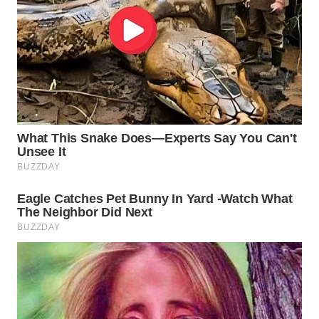
WN
SUMEDANG
WN
CIANJUR
WN
KEPULAUAN
SERIBU
WN
TANGERANG
WN
BINJAI
WN
CIREBON