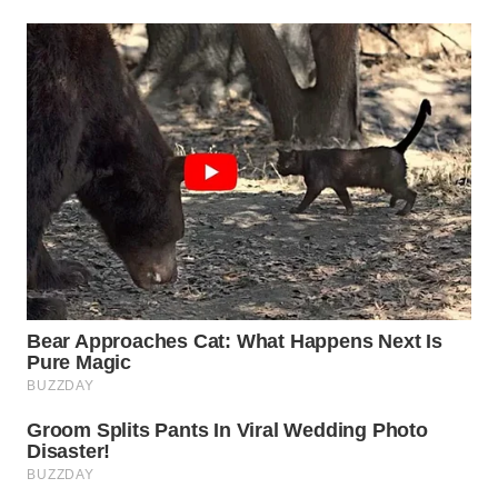
TAPANULI
TENGAH
WN DELI
SERDANG
WN
TEBING
TINGGI
WN
PAKPAK
WN
KARAWANG
WN
BEKASI