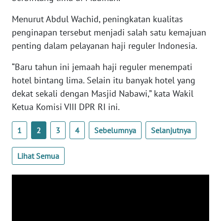
WN
Menurut Abdul Wachid, peningkatan kualitas
BANTEN
penginapan tersebut menjadi salah satu kemajuan
WN
penting dalam pelayanan haji reguler Indonesia.
NTT
“Baru tahun ini jemaah haji reguler menempati
hotel bintang lima. Selain itu banyak hotel yang
WN
KEPRI
dekat sekali dengan Masjid Nabawi,” kata Wakil
Ketua Komisi VIII DPR RI ini.
WN
PAPUA
1
2
3
4
Sebelumnya
Selanjutnya
WN
Lihat Semua
PAPUA
BARAT
WN
RIAU