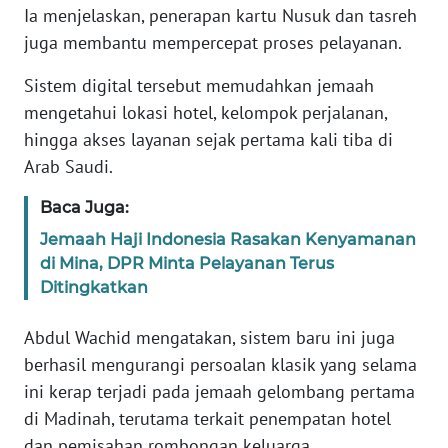
Informasi
Ia menjelaskan, penerapan kartu Nusuk dan tasreh
juga membantu mempercepat proses pelayanan.
INDEKS
BERITA
Sistem digital tersebut memudahkan jemaah
mengetahui lokasi hotel, kelompok perjalanan,
KONTAK
hingga akses layanan sejak pertama kali tiba di
KAMI
Arab Saudi.
INFO
Baca Juga:
IKLAN
Jemaah Haji Indonesia Rasakan Kenyamanan
di Mina, DPR Minta Pelayanan Terus
TENTANG
Ditingkatkan
KAMI
Abdul Wachid mengatakan, sistem baru ini juga
PEDOMAN
berhasil mengurangi persoalan klasik yang selama
MEDIA
SIBER
ini kerap terjadi pada jemaah gelombang pertama
di Madinah, terutama terkait penempatan hotel
REDAKSI
dan pemisahan rombongan keluarga.