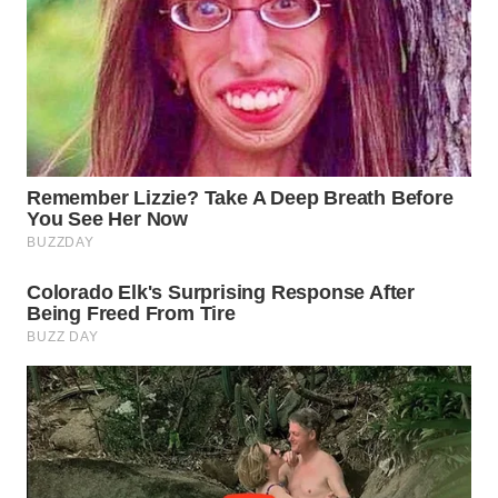
WN
INDRAMAYU
WN
KUNINGAN
WN
MAJALENGKA
WN
SUBANG
WN
SUKABUMI
WN
PURWAKARTA