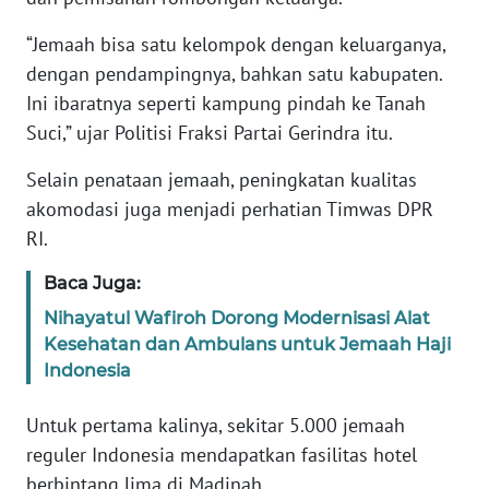
“Jemaah bisa satu kelompok dengan keluarganya,
KARIR
dengan pendampingnya, bahkan satu kabupaten.
Ini ibaratnya seperti kampung pindah ke Tanah
DISCLAIMER
Suci,” ujar Politisi Fraksi Partai Gerindra itu.
Wahana
Selain penataan jemaah, peningkatan kualitas
News
Regional
akomodasi juga menjadi perhatian Timwas DPR
RI.
WN
Baca Juga:
SUMUT
Nihayatul Wafiroh Dorong Modernisasi Alat
Kesehatan dan Ambulans untuk Jemaah Haji
WN
JAKARTA
Indonesia
Untuk pertama kalinya, sekitar 5.000 jemaah
WN
JABAR
reguler Indonesia mendapatkan fasilitas hotel
berbintang lima di Madinah.