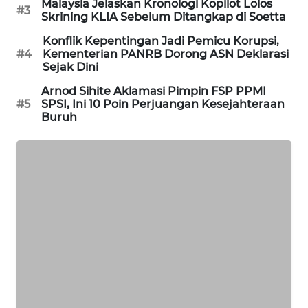
Malaysia Jelaskan Kronologi Kopilot Lolos
#3
WAHANA
Skrining KLIA Sebelum Ditangkap di Soetta
DESA
Konflik Kepentingan Jadi Pemicu Korupsi,
WISATA
#4
Kementerian PANRB Dorong ASN Deklarasi
Sejak Dini
LAPAK
Arnod Sihite Aklamasi Pimpin FSP PPMI
WAHANA
#5
SPSI, Ini 10 Poin Perjuangan Kesejahteraan
Buruh
Wahana
Network
KONSUMEN
LISTRIK
MASYARAKAT
KELISTRIKAN
WALINKI
ID