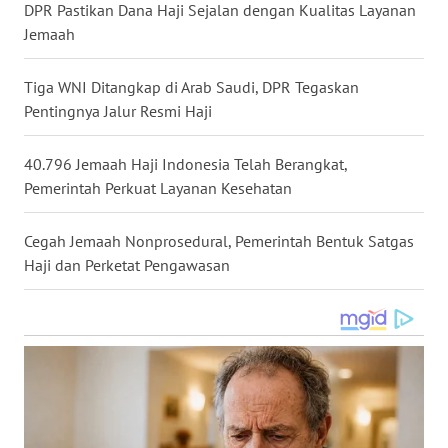
DPR Pastikan Dana Haji Sejalan dengan Kualitas Layanan
WN
Jemaah
NUSANTARA
Tiga WNI Ditangkap di Arab Saudi, DPR Tegaskan
WN
Pentingnya Jalur Resmi Haji
JOGJA
40.796 Jemaah Haji Indonesia Telah Berangkat,
WN
Pemerintah Perkuat Layanan Kesehatan
JATIM
Cegah Jemaah Nonprosedural, Pemerintah Bentuk Satgas
WN
Haji dan Perketat Pengawasan
BALI
WN
KALBAR
WN
KALTENG