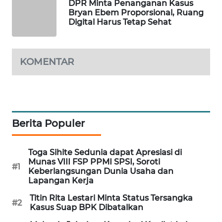
DPR Minta Penanganan Kasus
Bryan Ebem Proporsional, Ruang
WAHANA
Digital Harus Tetap Sehat
SPORT
WAHANA
UMKM
KOMENTAR
WAHANA
SELEB
Berita Populer
WAHANA
PERSONA
Toga Sihite Sedunia dapat Apresiasi di
WAHANA
Munas VIII FSP PPMI SPSI, Soroti
#1
OTOMOTIF
Keberlangsungan Dunia Usaha dan
Lapangan Kerja
WAHANA
Titin Rita Lestari Minta Status Tersangka
#2
HEALTH
Kasus Suap BPK Dibatalkan