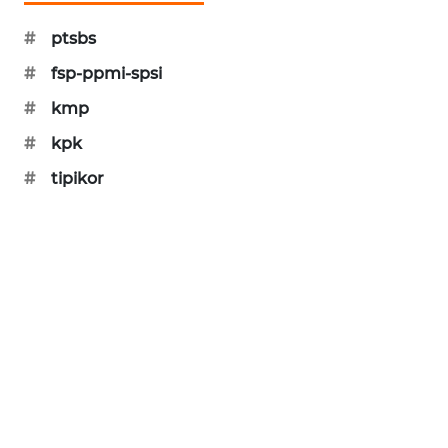
CILEUNGSI
NEWS
#
ptsbs
#
fsp-ppmi-spsi
BERKAT
NEWS
#
kmp
#
kpk
BERAMPU
NEWS
#
tipikor
ANUGERAH
NEWS
AKHLAK
ID
PERAPKI
NEWS