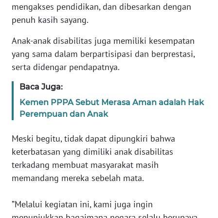
mengakses pendidikan, dan dibesarkan dengan
WN
BANTEN
penuh kasih sayang.
Anak-anak disabilitas juga memiliki kesempatan
WN
yang sama dalam berpartisipasi dan berprestasi,
NTT
serta didengar pendapatnya.
WN
Baca Juga:
KEPRI
Kemen PPPA Sebut Merasa Aman adalah Hak
Perempuan dan Anak
WN
PAPUA
Meski begitu, tidak dapat dipungkiri bahwa
keterbatasan yang dimiliki anak disabilitas
WN
PAPUA
terkadang membuat masyarakat masih
BARAT
memandang mereka sebelah mata.
WN
”Melalui kegiatan ini, kami juga ingin
RIAU
menunjukkan bagaimana negara selalu berupaya