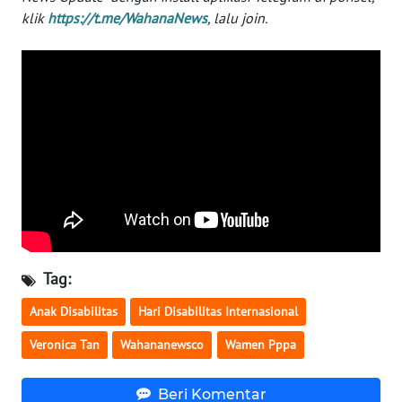
klik
https://t.me/WahanaNews
, lalu join.
WN
NUSANTARA
WN
JOGJA
WN
JATIM
WN
BALI
Tag:
WN
KALBAR
Anak Disabilitas
Hari Disabilitas Internasional
Veronica Tan
Wahananewsco
Wamen Pppa
WN
KALTENG
Beri Komentar