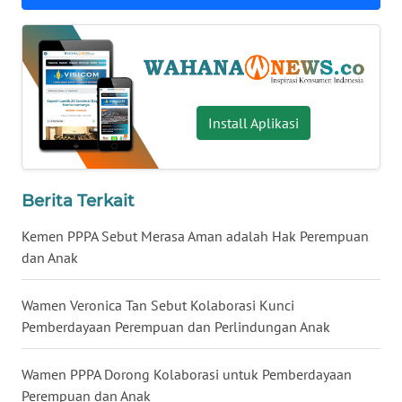
WN
KALTARA
WN
KALSEL
Install Aplikasi
WN
KALTIM
Berita Terkait
WN
Kemen PPPA Sebut Merasa Aman adalah Hak Perempuan
SULSEL
dan Anak
WN
GORONTALO
Wamen Veronica Tan Sebut Kolaborasi Kunci
Pemberdayaan Perempuan dan Perlindungan Anak
WN
SULUT
Wamen PPPA Dorong Kolaborasi untuk Pemberdayaan
Perempuan dan Anak