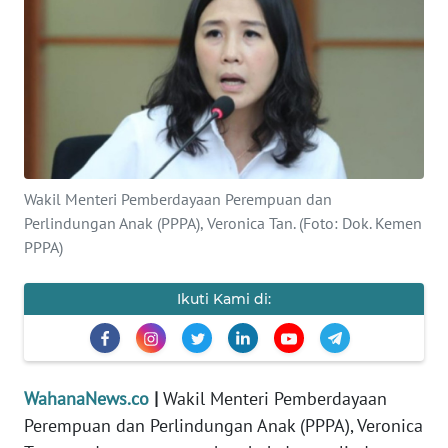
SAINS-TEKNO
KESEHATAN
INTERNASIONAL
SERBA-SERBI
Wakil Menteri Pemberdayaan Perempuan dan
Perlindungan Anak (PPPA), Veronica Tan. (Foto: Dok. Kemen
PENDIDIKAN
PPPA)
OLAHRAGA
Ikuti Kami di:
OPINI
WahanaNews.co
|
Wakil Menteri Pemberdayaan
EDITORIAL
Perempuan dan Perlindungan Anak (PPPA), Veronica