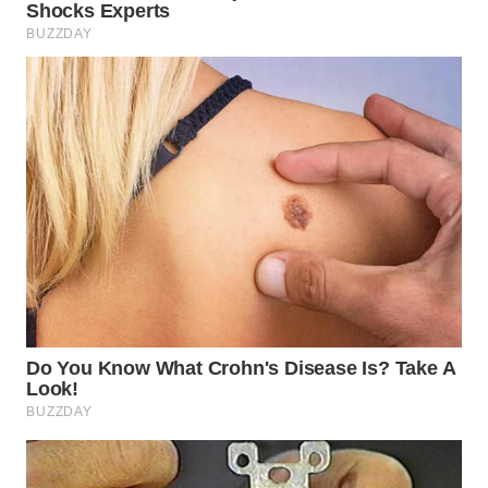
WN
INDRAMAYU
WN
KUNINGAN
WN
MAJALENGKA
WN
SUBANG
WN
SUKABUMI
WN
PURWAKARTA