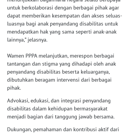
untuk berkolaborasi dengan berbagai pihak agar
WN
dapat memberikan kesempatan dan akses seluas-
SERAMBI
luasnya bagi anak penyandang disabilitas untuk
mendapatkan hak yang sama seperti anak-anak
WN
JAMBI
lainnya,” jelasnya.
WN
Wamen PPPA melanjutkan, merespon berbagai
SULTRA
tantangan dan stigma yang dihadapi oleh anak
penyandang disabilitas beserta keluarganya,
WN
dibutuhkan beragam intervensi dari berbagai
NTB
pihak.
WN
Advokasi, edukasi, dan integrasi penyandang
SULTENG
disabilitas dalam kehidupan bermasyarakat
menjadi bagian dari tanggung jawab bersama.
WN
SULBAR
Dukungan, pemahaman dan kontribusi aktif dari