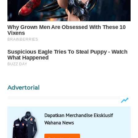
WAHANA
DESA
WISATA
LAPAK
WAHANA
Wahana
Network
KONSUMEN
LISTRIK
Advertorial
MASYARAKAT
KELISTRIKAN
Dapatkan Merchandise Eksklusif
Wahana News
WALINKI
ID