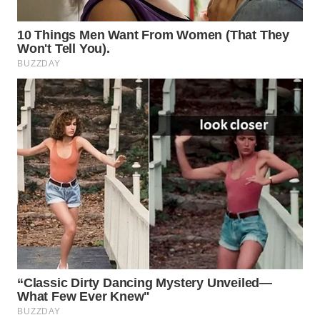
Wahana
Media
Group
WAHANA
NEWS
WAHANA
TANI
WAHANA
ADVOKAT
WAHANA
INFRASTRUKTUR
WAHANA
KONSUMEN