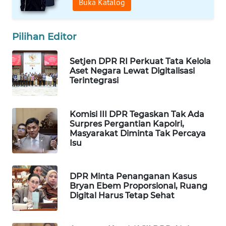
Buka Katalog
MAWAKA
ID
Pilihan Editor
MARTABAT
Setjen DPR RI Perkuat Tata Kelola
NET
Aset Negara Lewat Digitalisasi
Terintegrasi
PLN
WATCH
Komisi III DPR Tegaskan Tak Ada
Surpres Pergantian Kapolri,
MKLI
Masyarakat Diminta Tak Percaya
Isu
LPKKI
DPR Minta Penanganan Kasus
LKKI
Bryan Ebem Proporsional, Ruang
Digital Harus Tetap Sehat
KOPEKLIN