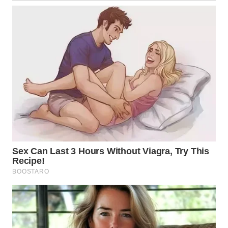
WN
TAPANULI
SELATAN
WN
TANJUNG
LESUNG
WN
KARO
WN
SIMALUNGUN
WN
LABUHANBATU
WN