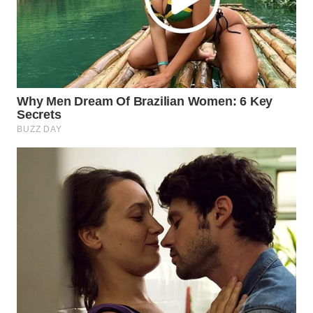
WN
NATUNA
WN
BINTAN
WN
MANDALIKA
WN
LIKUPANG
WN
LABUANBAJO
WN
BORNEO