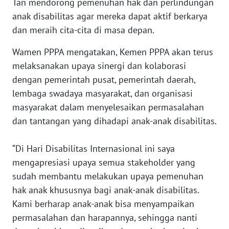
Tan mendorong pemenuhan hak dan perlindungan
Informasi
anak disabilitas agar mereka dapat aktif berkarya
INDEKS
dan meraih cita-cita di masa depan.
BERITA
Wamen PPPA mengatakan, Kemen PPPA akan terus
KONTAK
melaksanakan upaya sinergi dan kolaborasi
KAMI
dengan pemerintah pusat, pemerintah daerah,
lembaga swadaya masyarakat, dan organisasi
INFO
masyarakat dalam menyelesaikan permasalahan
IKLAN
dan tantangan yang dihadapi anak-anak disabilitas.
TENTANG
“Di Hari Disabilitas Internasional ini saya
KAMI
mengapresiasi upaya semua stakeholder yang
sudah membantu melakukan upaya pemenuhan
PEDOMAN
MEDIA
hak anak khususnya bagi anak-anak disabilitas.
SIBER
Kami berharap anak-anak bisa menyampaikan
permasalahan dan harapannya, sehingga nanti
REDAKSI