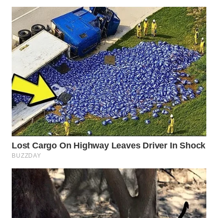
WAHANA
LISTRIK
WAHANA
TRAVEL
WAHANA
TV
WAHANANEWS
ID
WAHANANEWS
CO ID
WAHANANEWS
NET