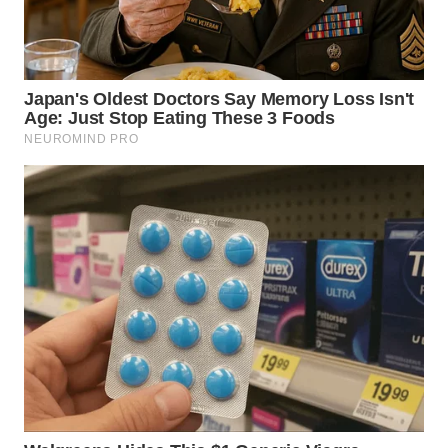
WN
BOGOR
WN
DEPOK
WN
TAPANULI
UTARA
WN
SAMOSIR
WN
PADANG
LAWAS