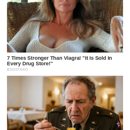
TAPANULI
TENGAH
WN DELI
SERDANG
WN
TEBING
TINGGI
WN
PAKPAK
WN
KARAWANG
WN
BEKASI