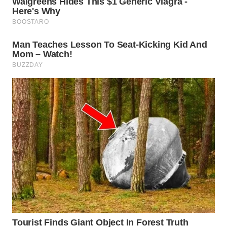
WN
SUMEDANG
WN
CIANJUR
WN
KEPULAUAN
SERIBU
WN
TANGERANG
WN
BINJAI
WN
CIREBON