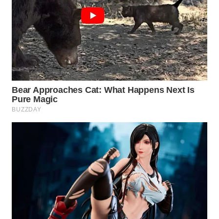
WAHANA
SPORT
WAHANA
UMKM
WAHANA
SELEB
WAHANA
PERSONA
WAHANA
OTOMOTIF
WAHANA
HEALTH