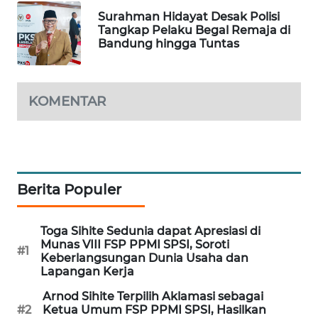
Surahman Hidayat Desak Polisi
SIBARAGAS
Tangkap Pelaku Begal Remaja di
NEWS
Bandung hingga Tuntas
METRO
SIANTAR
KOMENTAR
NEWS
METRO
MEDAN
NEWS
Berita Populer
METRO
JAKARTA
Toga Sihite Sedunia dapat Apresiasi di
NEWS
Munas VIII FSP PPMI SPSI, Soroti
#1
Keberlangsungan Dunia Usaha dan
Lapangan Kerja
KRT
NEWS
Arnod Sihite Terpilih Aklamasi sebagai
#2
Ketua Umum FSP PPMI SPSI, Hasilkan