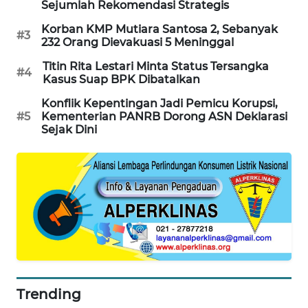
Sejumlah Rekomendasi Strategis
KARING
NEWS
Korban KMP Mutiara Santosa 2, Sebanyak
#3
232 Orang Dievakuasi 5 Meninggal
JURNAL
Titin Rita Lestari Minta Status Tersangka
#4
MARITIM
Kasus Suap BPK Dibatalkan
Konflik Kepentingan Jadi Pemicu Korupsi,
HUMBANG
#5
Kementerian PANRB Dorong ASN Deklarasi
NEWS
Sejak Dini
GARONGGANG
NEWS
FISUELRI
ID
ENERGI
NEWS
Trending