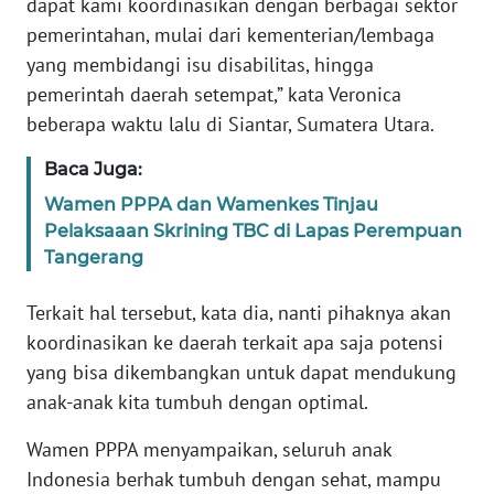
dapat kami koordinasikan dengan berbagai sektor
pemerintahan, mulai dari kementerian/lembaga
KARIR
yang membidangi isu disabilitas, hingga
pemerintah daerah setempat,” kata Veronica
DISCLAIMER
beberapa waktu lalu di Siantar, Sumatera Utara.
Wahana
Baca Juga:
News
Wamen PPPA dan Wamenkes Tinjau
Regional
Pelaksaaan Skrining TBC di Lapas Perempuan
Tangerang
WN
SUMUT
Terkait hal tersebut, kata dia, nanti pihaknya akan
koordinasikan ke daerah terkait apa saja potensi
WN
yang bisa dikembangkan untuk dapat mendukung
JAKARTA
anak-anak kita tumbuh dengan optimal.
WN
Wamen PPPA menyampaikan, seluruh anak
JABAR
Indonesia berhak tumbuh dengan sehat, mampu