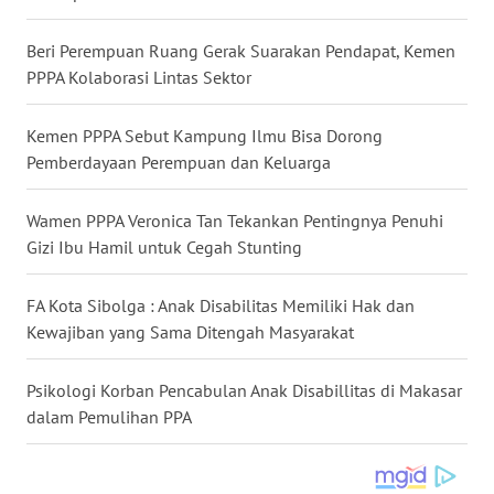
WN
MALUKU
Beri Perempuan Ruang Gerak Suarakan Pendapat, Kemen
PPPA Kolaborasi Lintas Sektor
WN
MALUT
Kemen PPPA Sebut Kampung Ilmu Bisa Dorong
Pemberdayaan Perempuan dan Keluarga
WN
DAIRI
Wamen PPPA Veronica Tan Tekankan Pentingnya Penuhi
Gizi Ibu Hamil untuk Cegah Stunting
WN
DANAU
FA Kota Sibolga : Anak Disabilitas Memiliki Hak dan
TOBA
Kewajiban yang Sama Ditengah Masyarakat
WN
Psikologi Korban Pencabulan Anak Disabillitas di Makasar
NIAS
dalam Pemulihan PPA
WN
LANGKAT