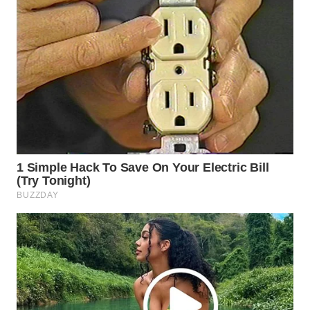
WN
PRIANGAN
TIMUR
WN
SEMARANG
WN
SOLO
WN
BOROBUDUR
WN
MADURA
WN
SURABAYA