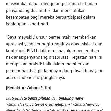
masyarakat dapat mengurangi stigma terhadap
WN
penyandang disabilitas, dan menciptakan
BABEL
kesempatan bagi mereka berpartisipasi dalam
kehidupan sehari-hari.
WN
SUMBAR
“Saya mewakili unsur pemerintah, memberikan
apresiasi yang setinggi-tingginya atas inisiasi dan
WN
SUMSEL
kontribusi PINTI dalam memastikan pemenuhan
hak anak penyandang disabilitas. Kegiatan hari ini
WN
merupakan praktik baik dalam memberikan
BENGKULU
pemenuhan hak pada penyandang disabilitas yang
ada di Indonesia,” pungkasnya.
WN
LAMPUNG
[Redaktur: Zahara Sitio]
Ikuti update
berita pilihan
dan
breaking news
WN
WahanaNews.co lewat Grup Telegram "WahanaNews.co
JATENG
News Update" dengan install aplikasi Telegram di ponsel,