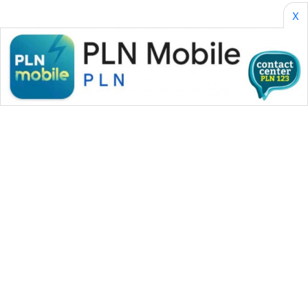
X
WAHANA MEDIA GROUP
|
|
|
WAHANA NEWS co
WAHANA TANI
WAHANA ADVOKAT
|
|
WAHANA INFRASTRUKTUR
WAHANA KONSUMEN