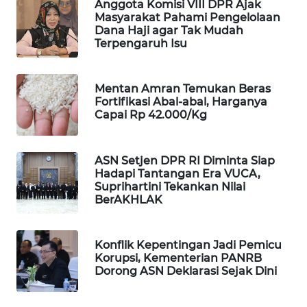
Anggota Komisi VIII DPR Ajak
PORTAL
Masyarakat Pahami Pengelolaan
KONSUMEN
Dana Haji agar Tak Mudah
Terpengaruh Isu
FORWAMKI
Mentan Amran Temukan Beras
ALPERKLINAS
Fortifikasi Abal-abal, Harganya
Capai Rp 42.000/Kg
FORJASIDA
ASN Setjen DPR RI Diminta Siap
Hadapi Tantangan Era VUCA,
TAMBANG
Suprihartini Tekankan Nilai
NEWS
BerAKHLAK
SITUNGIR
NEWS
Konflik Kepentingan Jadi Pemicu
Korupsi, Kementerian PANRB
Dorong ASN Deklarasi Sejak Dini
SIDIKALANG
NEWS