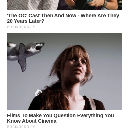
WN
INDRAMAYU
WN
KUNINGAN
WN
MAJALENGKA
WN
SUBANG
WN
SUKABUMI
WN
PURWAKARTA