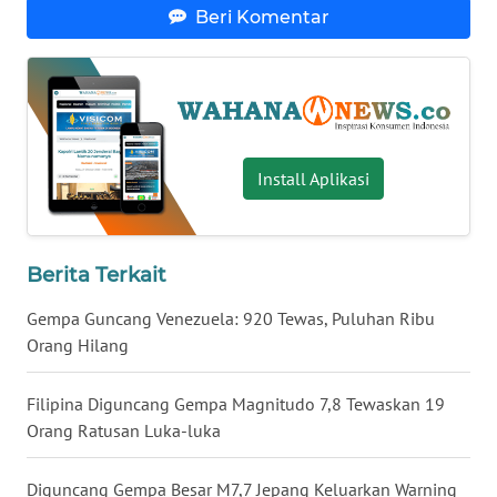
Beri Komentar
WN
SERAMBI
WN
JAMBI
Install Aplikasi
WN
SULTRA
Berita Terkait
WN
NTB
Gempa Guncang Venezuela: 920 Tewas, Puluhan Ribu
Orang Hilang
WN
SULTENG
Filipina Diguncang Gempa Magnitudo 7,8 Tewaskan 19
Orang Ratusan Luka-luka
WN
SULBAR
Diguncang Gempa Besar M7,7 Jepang Keluarkan Warning