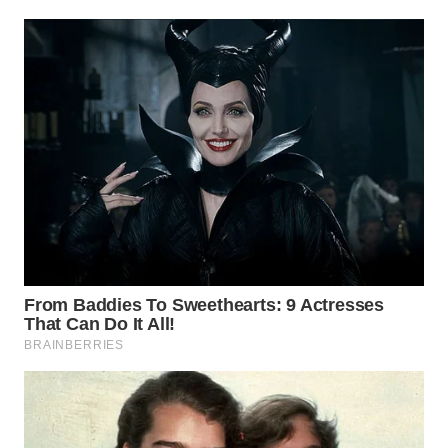
WN
PRIANGAN
TIMUR
WN
SEMARANG
WN
SOLO
WN
BOROBUDUR
WN
MADURA
WN
SURABAYA