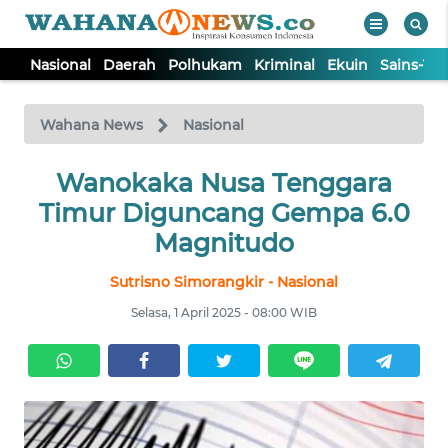
Nasional
Daerah
Polhukam
Kriminal
Ekuin
Sains-Te
WAHANA
Tutup
TV
Wahana News
Nasional
NASIONAL
Wanokaka Nusa Tenggara
Timur Diguncang Gempa 6.0
DAERAH
Magnitudo
Sutrisno Simorangkir - Nasional
POLHUKAM
Selasa, 1 April 2025 - 08:00 WIB
KRIMINAL
EKUIN