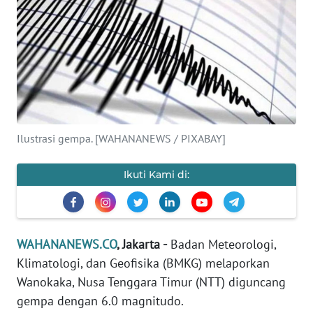
SAINS-TEKNO
KESEHATAN
INTERNASIONAL
SERBA-SERBI
Ilustrasi gempa. [WAHANANEWS / PIXABAY]
PENDIDIKAN
Ikuti Kami di:
OLAHRAGA
OPINI
WAHANANEWS.CO
, Jakarta -
Badan Meteorologi,
Klimatologi, dan Geofisika (BMKG) melaporkan
EDITORIAL
Wanokaka, Nusa Tenggara Timur (NTT) diguncang
gempa dengan 6.0 magnitudo.