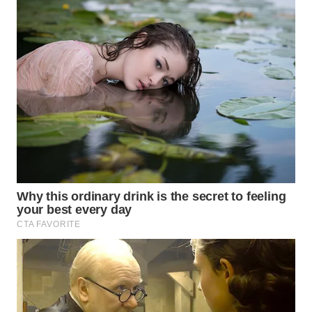
TAPANULI
TENGAH
WN DELI
SERDANG
WN
TEBING
TINGGI
WN
PAKPAK
WN
KARAWANG
WN
BEKASI