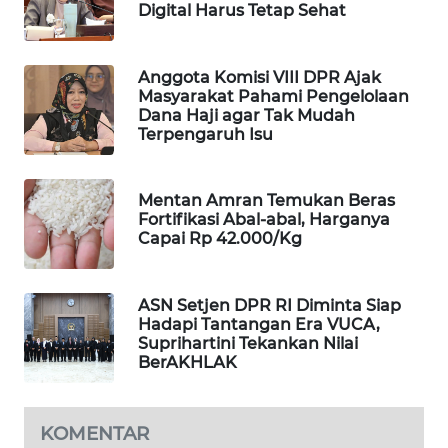
Digital Harus Tetap Sehat
WAHANA
DESA
WISATA
Anggota Komisi VIII DPR Ajak
Masyarakat Pahami Pengelolaan
Dana Haji agar Tak Mudah
LAPAK
Terpengaruh Isu
WAHANA
Wahana
Mentan Amran Temukan Beras
Network
Fortifikasi Abal-abal, Harganya
Capai Rp 42.000/Kg
KONSUMEN
LISTRIK
ASN Setjen DPR RI Diminta Siap
Hadapi Tantangan Era VUCA,
MASYARAKAT
Suprihartini Tekankan Nilai
KELISTRIKAN
BerAKHLAK
WALINKI
ID
KOMENTAR