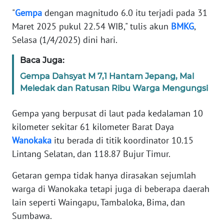
Informasi
"
Gempa
dengan magnitudo 6.0 itu terjadi pada 31
Maret 2025 pukul 22.54 WIB," tulis akun
BMKG
,
INDEKS
BERITA
Selasa (1/4/2025) dini hari.
Baca Juga:
KONTAK
KAMI
Gempa Dahsyat M 7,1 Hantam Jepang, Mal
Meledak dan Ratusan Ribu Warga Mengungsi
INFO
IKLAN
Gempa yang berpusat di laut pada kedalaman 10
kilometer sekitar 61 kilometer Barat Daya
TENTANG
Wanokaka
itu berada di titik koordinator 10.15
KAMI
Lintang Selatan, dan 118.87 Bujur Timur.
PEDOMAN
Getaran gempa tidak hanya dirasakan sejumlah
MEDIA
warga di Wanokaka tetapi juga di beberapa daerah
SIBER
lain seperti Waingapu, Tambaloka, Bima, dan
Sumbawa.
REDAKSI