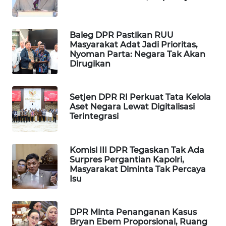
WAHANA
SPORT
Baleg DPR Pastikan RUU
Masyarakat Adat Jadi Prioritas,
WAHANA
Nyoman Parta: Negara Tak Akan
UMKM
Dirugikan
WAHANA
Setjen DPR RI Perkuat Tata Kelola
SELEB
Aset Negara Lewat Digitalisasi
Terintegrasi
WAHANA
PERSONA
Komisi III DPR Tegaskan Tak Ada
Surpres Pergantian Kapolri,
WAHANA
Masyarakat Diminta Tak Percaya
OTOMOTIF
Isu
WAHANA
HEALTH
DPR Minta Penanganan Kasus
Bryan Ebem Proporsional, Ruang