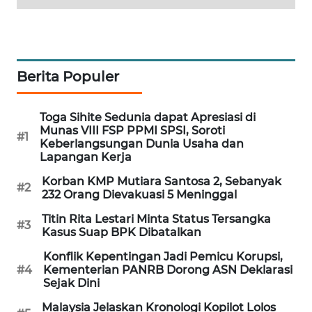
MAWAKA
ID
Berita Populer
MARTABAT
NET
Toga Sihite Sedunia dapat Apresiasi di
PLN
Munas VIII FSP PPMI SPSI, Soroti
#1
WATCH
Keberlangsungan Dunia Usaha dan
Lapangan Kerja
MKLI
Korban KMP Mutiara Santosa 2, Sebanyak
#2
232 Orang Dievakuasi 5 Meninggal
LPKKI
Titin Rita Lestari Minta Status Tersangka
#3
Kasus Suap BPK Dibatalkan
LKKI
Konflik Kepentingan Jadi Pemicu Korupsi,
#4
Kementerian PANRB Dorong ASN Deklarasi
Sejak Dini
KOPEKLIN
Malaysia Jelaskan Kronologi Kopilot Lolos