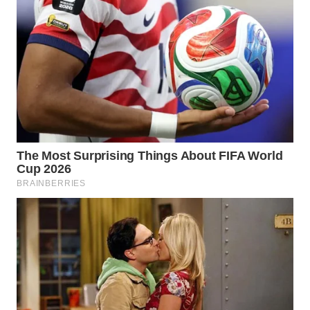
WN
KALTARA
WN
KALSEL
WN
KALTIM
WN
SULSEL
WN
GORONTALO
WN
SULUT