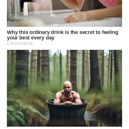
Wahana
Media
Group
WAHANA
NEWS
WAHANA
TANI
WAHANA
ADVOKAT
WAHANA
INFRASTRUKTUR
WAHANA
KONSUMEN