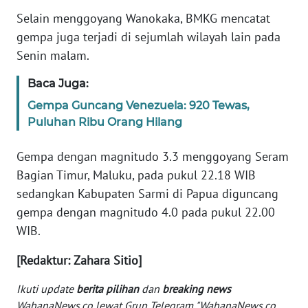
Selain menggoyang Wanokaka, BMKG mencatat
KARIR
gempa juga terjadi di sejumlah wilayah lain pada
Senin malam.
DISCLAIMER
Baca Juga:
Wahana
Gempa Guncang Venezuela: 920 Tewas,
News
Puluhan Ribu Orang Hilang
Regional
Gempa dengan magnitudo 3.3 menggoyang Seram
WN
Bagian Timur, Maluku, pada pukul 22.18 WIB
SUMUT
sedangkan Kabupaten Sarmi di Papua diguncang
gempa dengan magnitudo 4.0 pada pukul 22.00
WN
WIB.
JAKARTA
[Redaktur: Zahara Sitio]
WN
JABAR
Ikuti update
berita pilihan
dan
breaking news
WahanaNews.co lewat Grup Telegram "WahanaNews.co