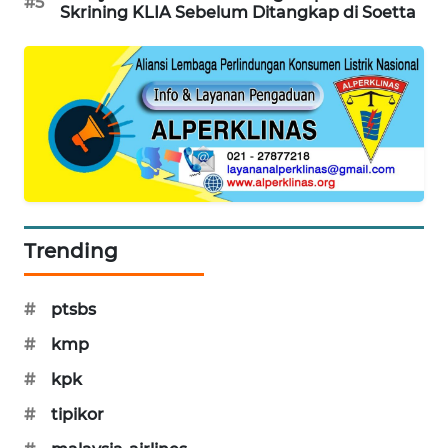
#5
Skrining KLIA Sebelum Ditangkap di Soetta
PORTAL
KONSUMEN
FORWAMKI
ALPERKLINAS
FORJASIDA
Trending
TAMBANG
NEWS
#
ptsbs
SITUNGIR
#
kmp
NEWS
#
kpk
SIDIKALANG
#
tipikor
NEWS