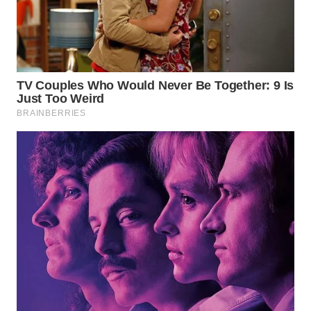
WN
MALUKU
WN
MALUT
WN
DAIRI
WN
DANAU
TOBA
WN
NIAS
WN
LANGKAT