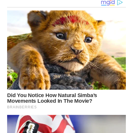
WN
NUSANTARA
WN
JOGJA
WN
JATIM
WN
BALI
WN
KALBAR
WN
KALTENG