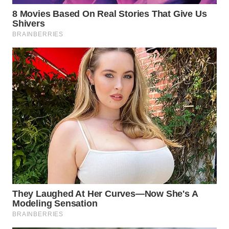
WN
TAPANULI
SELATAN
WN
TANJUNG
LESUNG
WN
KARO
WN
SIMALUNGUN
WN
LABUHANBATU
WN