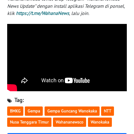
WN
News Update" dengan install aplikasi Telegram di ponsel,
BANTEN
klik
https://t.me/WahanaNews
, lalu join.
WN
NTT
WN
KEPRI
WN
PAPUA
WN
Tag:
PAPUA
BARAT
BMKG
Gempa
Gempa Guncang Wanokaka
NTT
WN
Nusa Tenggara Timur
Wahananewsco
Wanokaka
RIAU