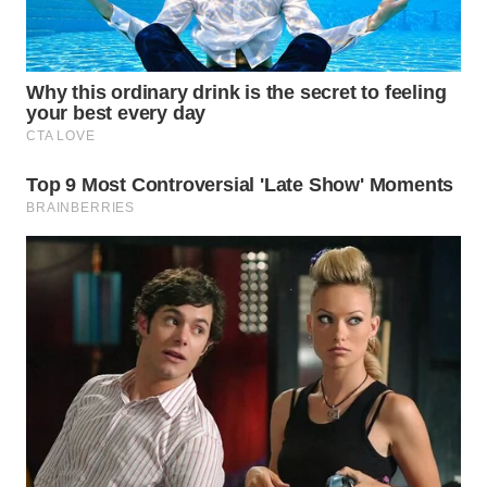
WN
SUMEDANG
WN
CIANJUR
WN
KEPULAUAN
SERIBU
WN
TANGERANG
WN
BINJAI
WN
CIREBON