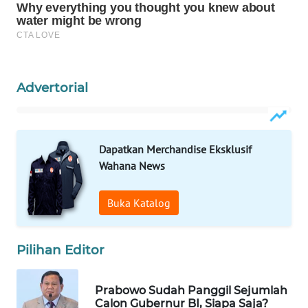
WAHANA
LISTRIK
WAHANA
TRAVEL
Advertorial
WAHANA
TV
Dapatkan Merchandise Eksklusif
Wahana News
WAHANANEWS
ID
Buka Katalog
WAHANANEWS
CO ID
Pilihan Editor
WAHANANEWS
NET
Prabowo Sudah Panggil Sejumlah
Calon Gubernur BI, Siapa Saja?