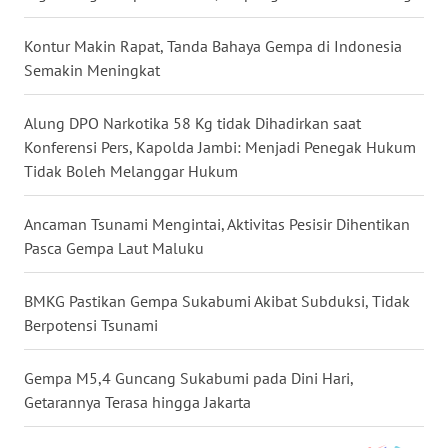
WN
Kontur Makin Rapat, Tanda Bahaya Gempa di Indonesia
BABEL
Semakin Meningkat
WN
Alung DPO Narkotika 58 Kg tidak Dihadirkan saat
SUMBAR
Konferensi Pers, Kapolda Jambi: Menjadi Penegak Hukum
Tidak Boleh Melanggar Hukum
WN
SUMSEL
Ancaman Tsunami Mengintai, Aktivitas Pesisir Dihentikan
Pasca Gempa Laut Maluku
WN
BENGKULU
BMKG Pastikan Gempa Sukabumi Akibat Subduksi, Tidak
Berpotensi Tsunami
WN
LAMPUNG
Gempa M5,4 Guncang Sukabumi pada Dini Hari,
WN
Getarannya Terasa hingga Jakarta
JATENG