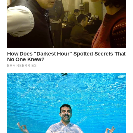
WN
BOGOR
WN
DEPOK
WN
TAPANULI
UTARA
WN
SAMOSIR
WN
PADANG
LAWAS