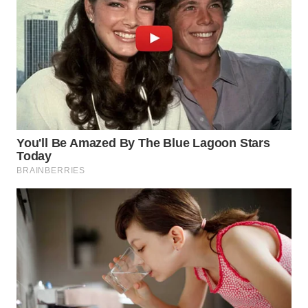
WN
NATUNA
WN
BINTAN
WN
MANDALIKA
WN
LIKUPANG
WN
LABUANBAJO
WN
BORNEO