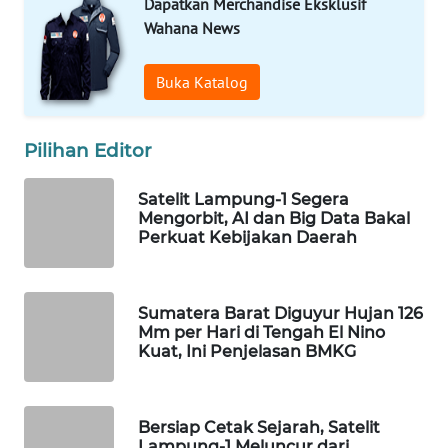
Dapatkan Merchandise Eksklusif
Wahana
Wahana News
Media
Group
Buka Katalog
WAHANA
NEWS
Pilihan Editor
WAHANA
Satelit Lampung-1 Segera
TANI
Mengorbit, AI dan Big Data Bakal
Perkuat Kebijakan Daerah
WAHANA
ADVOKAT
Sumatera Barat Diguyur Hujan 126
WAHANA
Mm per Hari di Tengah El Nino
INFRASTRUKTUR
Kuat, Ini Penjelasan BMKG
WAHANA
KONSUMEN
Bersiap Cetak Sejarah, Satelit
Lampung-1 Meluncur dari