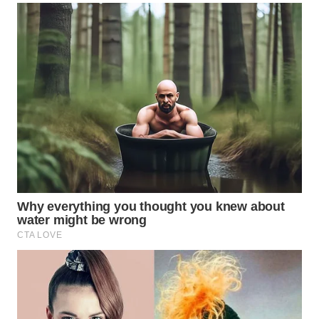
WN
BOGOR
WN
DEPOK
WN
TAPANULI
UTARA
WN
SAMOSIR
WN
PADANG
LAWAS