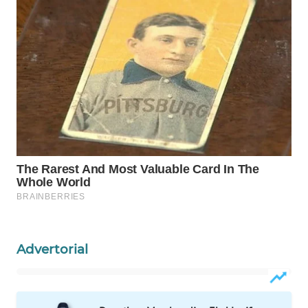
WN
NATUNA
WN
BINTAN
WN
MANDALIKA
WN
LIKUPANG
WN
LABUANBAJO
Advertorial
WN
BORNEO