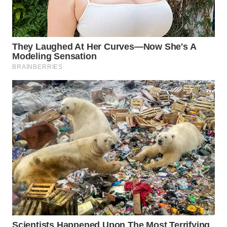
WN
INDRAMAYU
WN
KUNINGAN
WN
MAJALENGKA
WN
SUBANG
WN
SUKABUMI
WN
PURWAKARTA