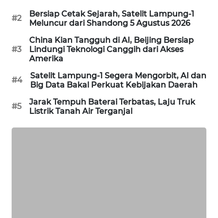
WAHANA
Bersiap Cetak Sejarah, Satelit Lampung-1
#2
DESA
Meluncur dari Shandong 5 Agustus 2026
WISATA
China Kian Tangguh di AI, Beijing Bersiap
#3
Lindungi Teknologi Canggih dari Akses
LAPAK
Amerika
WAHANA
Satelit Lampung-1 Segera Mengorbit, AI dan
#4
Big Data Bakal Perkuat Kebijakan Daerah
Wahana
Network
Jarak Tempuh Baterai Terbatas, Laju Truk
#5
Listrik Tanah Air Terganjal
KONSUMEN
LISTRIK
MASYARAKAT
KELISTRIKAN
WALINKI
ID