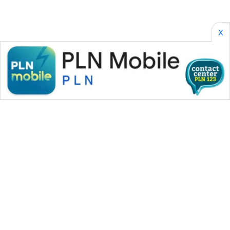
SONYA
ASA
NEWS
X
WAHANA MEDIA GROUP