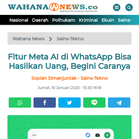
Nasional
Daerah
Polhukam
Kriminal
Ekuin
Sains-Te
WAHANA
Tutup
TV
Wahana News
Sains-Tekno
Fitur Meta AI di WhatsApp Bisa
NASIONAL
Hasilkan Uang, Begini Caranya
DAERAH
Sopian Simanjuntak - Sains-Tekno
Jumat, 10 Januari 2025 - 15:30 WIB
POLHUKAM
KRIMINAL
EKUIN