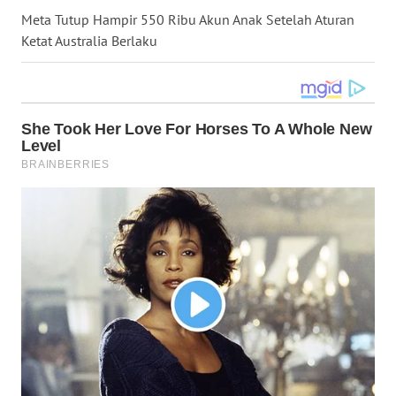
Meta Tutup Hampir 550 Ribu Akun Anak Setelah Aturan
WN
Ketat Australia Berlaku
BABEL
WN
SUMBAR
WN
SUMSEL
WN
BENGKULU
WN
LAMPUNG
WN
JATENG