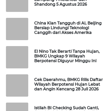
Shandong 5 Agustus 2026
WAHANA
LISTRIK
China Kian Tangguh di AI, Beijing
WAHANA
Bersiap Lindungi Teknologi
TRAVEL
Canggih dari Akses Amerika
WAHANA
TV
El Nino Tak Berarti Tanpa Hujan,
BMKG Ungkap 9 Wilayah
Berpotensi Diguyur Minggu Ini
WAHANANEWS
ID
Cek Daerahmu, BMKG Rilis Daftar
WAHANANEWS
Wilayah Berpotensi Hujan Lebat
CO ID
dan Angin Kencang 28 Juli 2026
WAHANANEWS
NET
Istilah BI Checking Sudah Ganti,