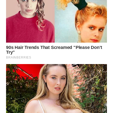
WN
SUMEDANG
WN
CIANJUR
WN
KEPULAUAN
SERIBU
WN
TANGERANG
WN
BINJAI
WN
CIREBON