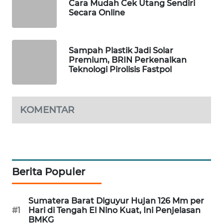
Cara Mudah Cek Utang Sendiri
WAHANA
Secara Online
SPORT
WAHANA
Sampah Plastik Jadi Solar
UMKM
Premium, BRIN Perkenalkan
Teknologi Pirolisis Fastpol
WAHANA
SELEB
KOMENTAR
WAHANA
PERSONA
WAHANA
Berita Populer
OTOMOTIF
WAHANA
Sumatera Barat Diguyur Hujan 126 Mm per
HEALTH
#1
Hari di Tengah El Nino Kuat, Ini Penjelasan
BMKG