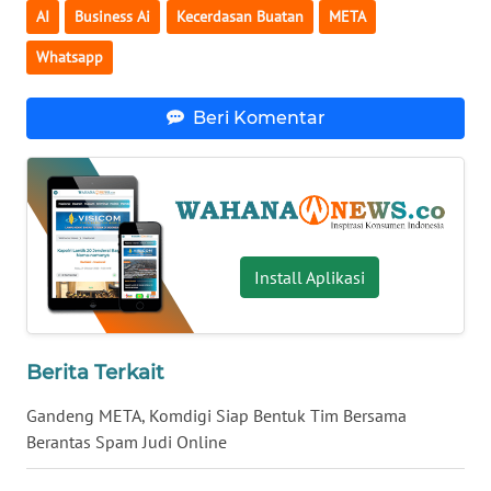
AI
Business Ai
Kecerdasan Buatan
META
WN
BANTEN
Whatsapp
WN
Beri Komentar
NTT
WN
KEPRI
WN
Install Aplikasi
PAPUA
WN
PAPUA
Berita Terkait
BARAT
Gandeng META, Komdigi Siap Bentuk Tim Bersama
Berantas Spam Judi Online
WN
RIAU