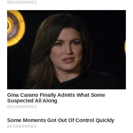
TAPANULI
TENGAH
WN DELI
SERDANG
WN
TEBING
TINGGI
WN
PAKPAK
WN
KARAWANG
WN
BEKASI