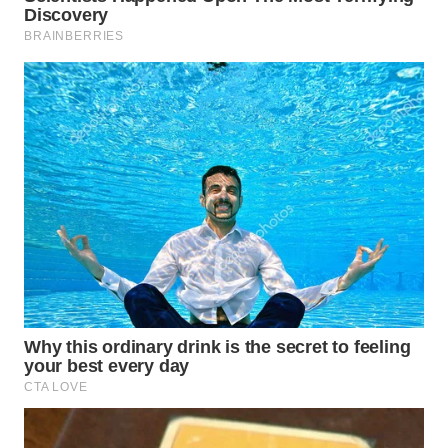
WN
PRIANGAN
TIMUR
WN
SEMARANG
WN
SOLO
WN
BOROBUDUR
WN
MADURA
WN
SURABAYA