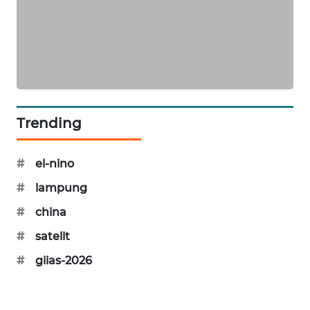
MAWAKA
ID
MARTABAT
NET
Trending
PLN
WATCH
#
el-nino
MKLI
#
lampung
#
china
LPKKI
#
satelit
LKKI
#
giias-2026
KOPEKLIN