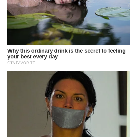
WN
MALUKU
WN
MALUT
WN
DAIRI
WN
DANAU
TOBA
WN
NIAS
WN
LANGKAT