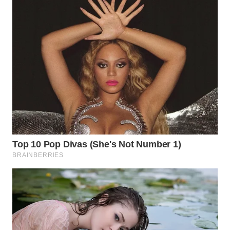
WN
KALTARA
WN
KALSEL
WN
KALTIM
WN
SULSEL
WN
GORONTALO
WN
SULUT