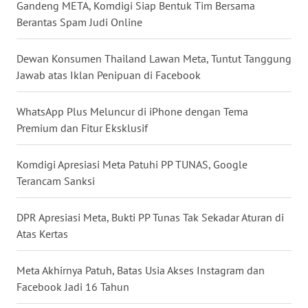
Gandeng META, Komdigi Siap Bentuk Tim Bersama
Berantas Spam Judi Online
WN
SERAMBI
Dewan Konsumen Thailand Lawan Meta, Tuntut Tanggung
WN
Jawab atas Iklan Penipuan di Facebook
JAMBI
WhatsApp Plus Meluncur di iPhone dengan Tema
WN
Premium dan Fitur Eksklusif
SULTRA
Komdigi Apresiasi Meta Patuhi PP TUNAS, Google
WN
Terancam Sanksi
NTB
DPR Apresiasi Meta, Bukti PP Tunas Tak Sekadar Aturan di
WN
Atas Kertas
SULTENG
Meta Akhirnya Patuh, Batas Usia Akses Instagram dan
WN
Facebook Jadi 16 Tahun
SULBAR