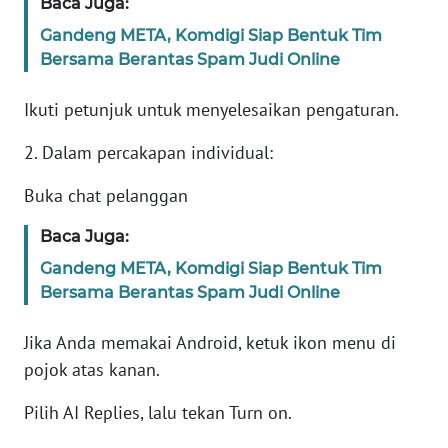
Baca Juga:
Informasi
Gandeng META, Komdigi Siap Bentuk Tim
INDEKS
Bersama Berantas Spam Judi Online
BERITA
Ikuti petunjuk untuk menyelesaikan pengaturan.
KONTAK
KAMI
2. Dalam percakapan individual:
Buka chat pelanggan
INFO
IKLAN
Baca Juga:
Gandeng META, Komdigi Siap Bentuk Tim
TENTANG
Bersama Berantas Spam Judi Online
KAMI
Jika Anda memakai Android, ketuk ikon menu di
PEDOMAN
pojok atas kanan.
MEDIA
SIBER
Pilih AI Replies, lalu tekan Turn on.
REDAKSI