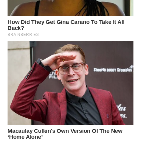
WN
TAPANULI
SELATAN
WN
TANJUNG
LESUNG
WN
KARO
WN
SIMALUNGUN
WN
LABUHANBATU
WN