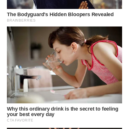
WN
NUSANTARA
WN
JOGJA
WN
JATIM
WN
BALI
WN
KALBAR
WN
KALTENG