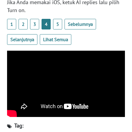
Jika Anda memakai iOS, ketuk AI replies lalu pilih
Turn on.
KARIR
1
2
3
4
5
Sebelumnya
DISCLAIMER
Selanjutnya
Lihat Semua
Wahana
News
Regional
WN
SUMUT
WN
JAKARTA
WN
JABAR
Tag: