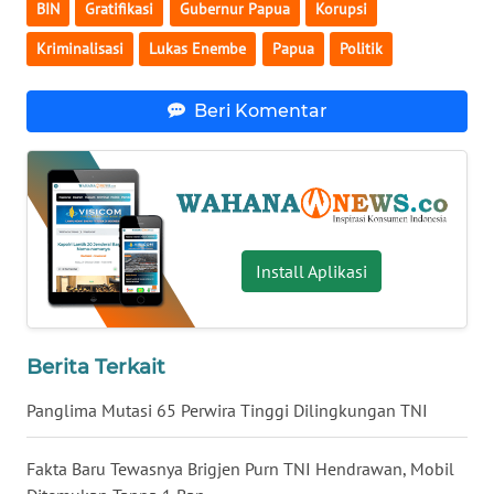
BIN
Gratifikasi
Gubernur Papua
Korupsi
WN
Kriminalisasi
Lukas Enembe
Papua
Politik
SERAMBI
Beri Komentar
WN
JAMBI
WN
SULTRA
Install Aplikasi
WN
NTB
WN
Berita Terkait
SULTENG
Panglima Mutasi 65 Perwira Tinggi Dilingkungan TNI
WN
Fakta Baru Tewasnya Brigjen Purn TNI Hendrawan, Mobil
SULBAR