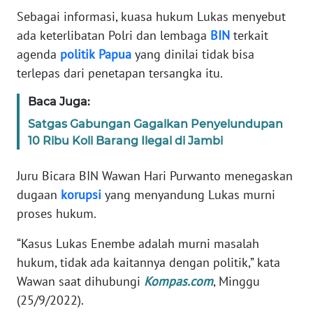
Informasi
Sebagai informasi, kuasa hukum Lukas menyebut
ada keterlibatan Polri dan lembaga
BIN
terkait
INDEKS
BERITA
agenda
politik
Papua
yang dinilai tidak bisa
terlepas dari penetapan tersangka itu.
KONTAK
Baca Juga:
KAMI
Satgas Gabungan Gagalkan Penyelundupan
INFO
10 Ribu Koli Barang Ilegal di Jambi
IKLAN
Juru Bicara BIN Wawan Hari Purwanto menegaskan
TENTANG
dugaan
korupsi
yang menyandung Lukas murni
KAMI
proses hukum.
“Kasus Lukas Enembe adalah murni masalah
PEDOMAN
MEDIA
hukum, tidak ada kaitannya dengan politik,” kata
SIBER
Wawan saat dihubungi
Kompas.com
, Minggu
(25/9/2022).
REDAKSI