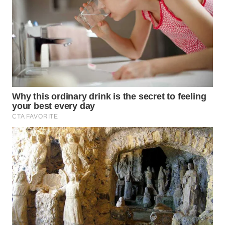
WN
BOGOR
WN
DEPOK
WN
TAPANULI
UTARA
WN
SAMOSIR
WN
PADANG
LAWAS