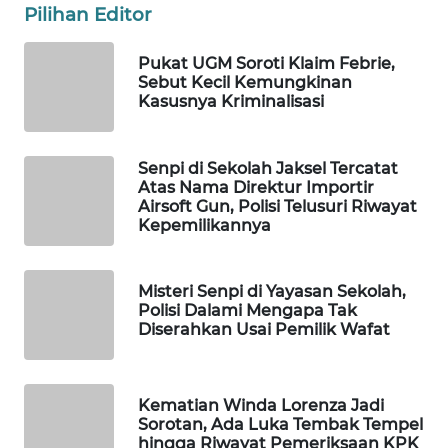
Pilihan Editor
Wahana
Media
Group
Pukat UGM Soroti Klaim Febrie,
Sebut Kecil Kemungkinan
Kasusnya Kriminalisasi
WAHANA
NEWS
Senpi di Sekolah Jaksel Tercatat
WAHANA
Atas Nama Direktur Importir
TANI
Airsoft Gun, Polisi Telusuri Riwayat
Kepemilikannya
WAHANA
ADVOKAT
Misteri Senpi di Yayasan Sekolah,
Polisi Dalami Mengapa Tak
WAHANA
Diserahkan Usai Pemilik Wafat
INFRASTRUKTUR
WAHANA
Kematian Winda Lorenza Jadi
KONSUMEN
Sorotan, Ada Luka Tembak Tempel
hingga Riwayat Pemeriksaan KPK