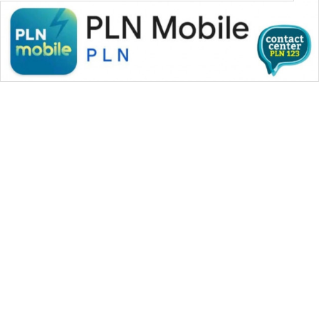
SONYA
ASA
NEWS
WAHANA MEDIA GROUP
|
|
|
WAHANA NEWS co
WAHANA TANI
WAHANA ADVOKAT
|
|
WAHANA INFRASTRUKTUR
WAHANA KONSUMEN
|
|
|
WAHANA LISTRIK
WAHANA TRAVEL
WAHANA TV
|
|
|
WAHANANEWS id
WAHANANEWS CO ID
WAHANANEWS NET