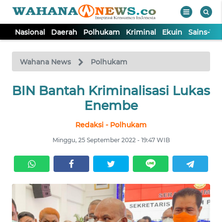
Nasional
Daerah
Polhukam
Kriminal
Ekuin
Sains-Te
WAHANA
Tutup
TV
Wahana News
Polhukam
BIN Bantah Kriminalisasi Lukas
NASIONAL
Enembe
DAERAH
Redaksi - Polhukam
Minggu, 25 September 2022 - 19:47 WIB
POLHUKAM
KRIMINAL
EKUIN