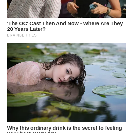
WN
KALTARA
WN
KALSEL
WN
KALTIM
WN
SULSEL
WN
GORONTALO
WN
SULUT