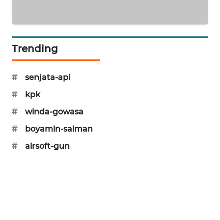
MAWAKA
ID
Trending
MARTABAT
NET
#
senjata-api
PLN
#
kpk
WATCH
#
winda-gowasa
MKLI
#
boyamin-saiman
#
airsoft-gun
LPKKI
LKKI
KOPEKLIN