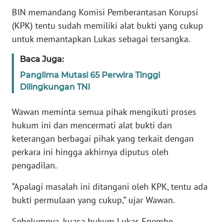
BIN memandang Komisi Pemberantasan Korupsi
KARIR
(KPK) tentu sudah memiliki alat bukti yang cukup
untuk memantapkan Lukas sebagai tersangka.
DISCLAIMER
Baca Juga:
Panglima Mutasi 65 Perwira Tinggi
Wahana
News
Dilingkungan TNI
Regional
Wawan meminta semua pihak mengikuti proses
WN
hukum ini dan mencermati alat bukti dan
SUMUT
keterangan berbagai pihak yang terkait dengan
perkara ini hingga akhirnya diputus oleh
WN
pengadilan.
JAKARTA
“Apalagi masalah ini ditangani oleh KPK, tentu ada
WN
bukti permulaan yang cukup,” ujar Wawan.
JABAR
Sebelumnya, kuasa hukum Lukas Enembe,