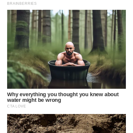
WN
TAPANULI
SELATAN
WN
TANJUNG
LESUNG
WN
KARO
WN
SIMALUNGUN
WN
LABUHANBATU
WN