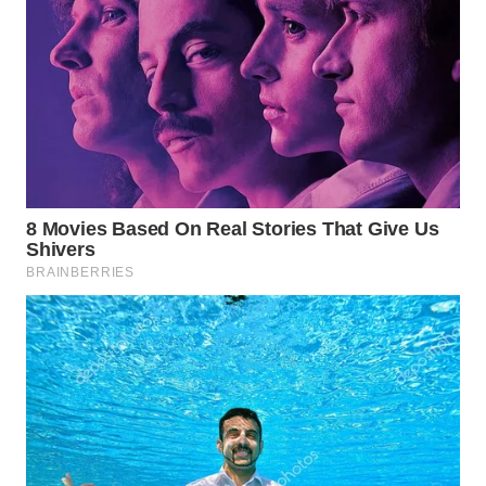
WN
PRIANGAN
TIMUR
WN
SEMARANG
WN
SOLO
WN
BOROBUDUR
WN
MADURA
WN
SURABAYA