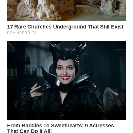
WN
SUMEDANG
WN
CIANJUR
WN
KEPULAUAN
SERIBU
WN
TANGERANG
WN
BINJAI
WN
CIREBON