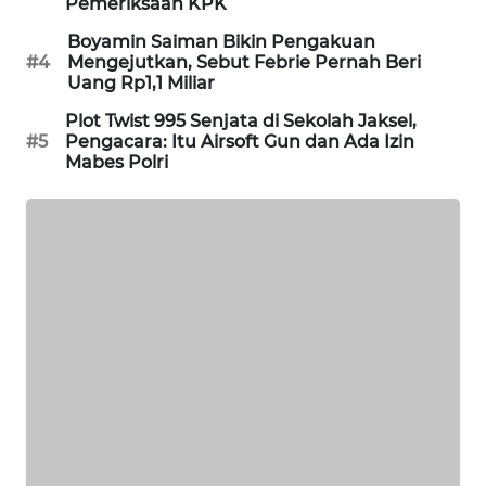
Pemeriksaan KPK
WAHANA
Boyamin Saiman Bikin Pengakuan
DESA
#4
Mengejutkan, Sebut Febrie Pernah Beri
WISATA
Uang Rp1,1 Miliar
Plot Twist 995 Senjata di Sekolah Jaksel,
LAPAK
#5
Pengacara: Itu Airsoft Gun dan Ada Izin
WAHANA
Mabes Polri
Wahana
Network
KONSUMEN
LISTRIK
MASYARAKAT
KELISTRIKAN
WALINKI
ID