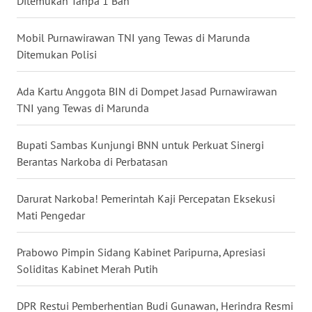
Ditemukan Tanpa 1 Ban
WN
BABEL
Mobil Purnawirawan TNI yang Tewas di Marunda
Ditemukan Polisi
WN
SUMBAR
Ada Kartu Anggota BIN di Dompet Jasad Purnawirawan
TNI yang Tewas di Marunda
WN
SUMSEL
Bupati Sambas Kunjungi BNN untuk Perkuat Sinergi
Berantas Narkoba di Perbatasan
WN
BENGKULU
Darurat Narkoba! Pemerintah Kaji Percepatan Eksekusi
Mati Pengedar
WN
LAMPUNG
Prabowo Pimpin Sidang Kabinet Paripurna, Apresiasi
Soliditas Kabinet Merah Putih
WN
JATENG
DPR Restui Pemberhentian Budi Gunawan, Herindra Resmi