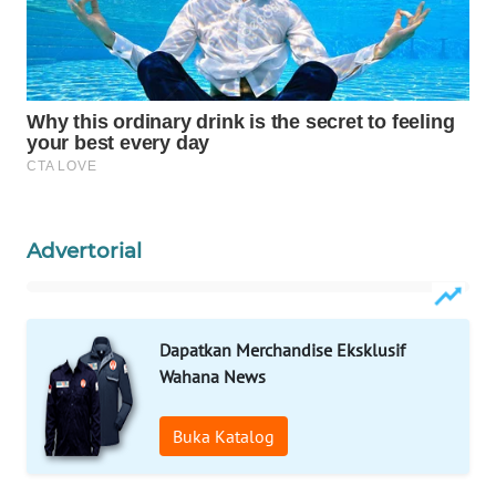
WN
NATUNA
WN
BINTAN
WN
MANDALIKA
Advertorial
WN
LIKUPANG
Dapatkan Merchandise Eksklusif
WN
Wahana News
LABUANBAJO
Buka Katalog
WN
BORNEO