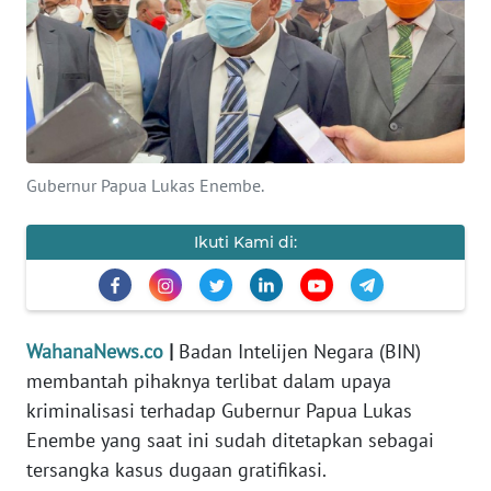
SAINS-TEKNO
KESEHATAN
INTERNASIONAL
Gubernur Papua Lukas Enembe.
SERBA-SERBI
Ikuti Kami di:
PENDIDIKAN
OLAHRAGA
WahanaNews.co
|
Badan Intelijen Negara (BIN)
membantah pihaknya terlibat dalam upaya
OPINI
kriminalisasi terhadap Gubernur Papua Lukas
Enembe yang saat ini sudah ditetapkan sebagai
EDITORIAL
tersangka kasus dugaan gratifikasi.