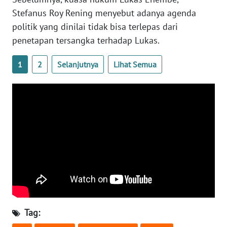
WN
Stefanus Roy Rening menyebut adanya agenda
BANTEN
politik yang dinilai tidak bisa terlepas dari
penetapan tersangka terhadap Lukas.
WN
NTT
1
2
Selanjutnya
Lihat Semua
WN
KEPRI
WN
PAPUA
WN
PAPUA
BARAT
WN
Tag:
RIAU