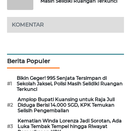
Masih Selidiki Ruangan Terkunci
WAHANA
SPORT
KOMENTAR
WAHANA
UMKM
WAHANA
SELEB
Berita Populer
WAHANA
Bikin Geger! 995 Senjata Tersimpan di
PERSONA
#1
Sekolah Jaksel, Polisi Masih Selidiki Ruangan
Terkunci
WAHANA
Amplop Bupati Kuansing untuk Raja Juli
OTOMOTIF
#2
Diduga Berisi 14.000 SGD, KPK Temukan
Selisih Pengembalian
WAHANA
Kematian Winda Lorenza Jadi Sorotan, Ada
HEALTH
#3
Luka Tembak Tempel hingga Riwayat