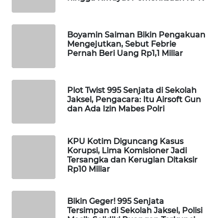
WAHANA
LISTRIK
Boyamin Saiman Bikin Pengakuan
Mengejutkan, Sebut Febrie
WAHANA
Pernah Beri Uang Rp1,1 Miliar
TRAVEL
WAHANA
Plot Twist 995 Senjata di Sekolah
TV
Jaksel, Pengacara: Itu Airsoft Gun
dan Ada Izin Mabes Polri
WAHANANEWS
ID
KPU Kotim Diguncang Kasus
Korupsi, Lima Komisioner Jadi
WAHANANEWS
Tersangka dan Kerugian Ditaksir
CO ID
Rp10 Miliar
WAHANANEWS
Bikin Geger! 995 Senjata
NET
Tersimpan di Sekolah Jaksel, Polisi