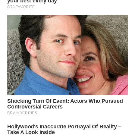
WN
MALUKU
WN
MALUT
WN
DAIRI
WN
DANAU
TOBA
WN
NIAS
WN
LANGKAT