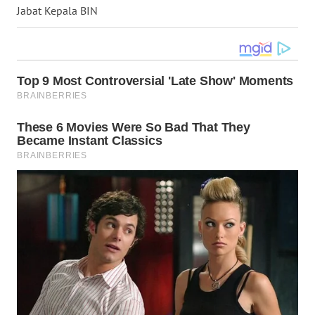
Jabat Kepala BIN
WN
NUSANTARA
WN
JOGJA
WN
JATIM
WN
BALI
WN
KALBAR
WN
KALTENG