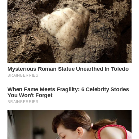
TAPANULI
TENGAH
WN DELI
SERDANG
WN
TEBING
TINGGI
WN
PAKPAK
WN
KARAWANG
WN
BEKASI