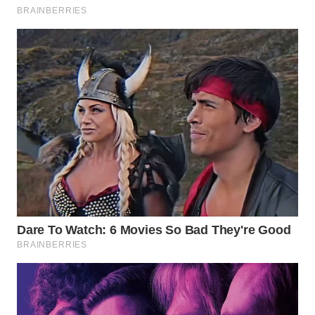
WN
INDRAMAYU
WN
KUNINGAN
WN
MAJALENGKA
WN
SUBANG
WN
SUKABUMI
WN
PURWAKARTA