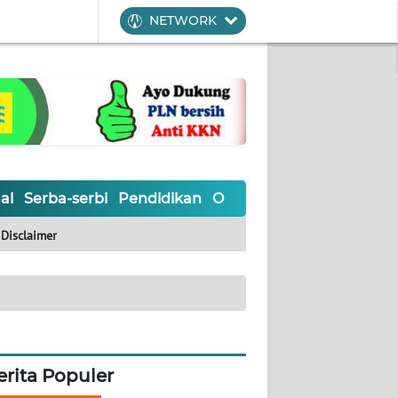
NETWORK
al
Serba-serbi
Pendidikan
Olahraga
Opini
Editoria
Disclaimer
erita Populer