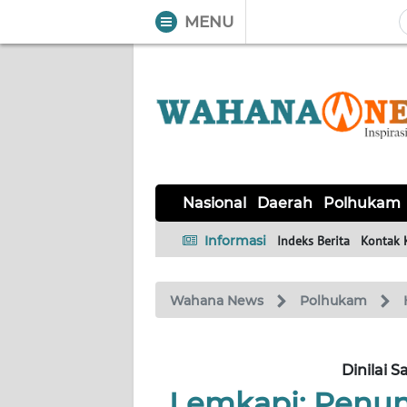
MENU
WAHANA
Tutup
TV
NASIONAL
DAERAH
POLHUKAM
KRIMINAL
EKUIN
SAINS-
KESEHATAN
INTERNASIONAL
Nasional
Daerah
Polhukam
TEKNO
Informasi
Indeks Berita
Kontak 
SERBA-
PENDIDIKAN
OLAHRAGA
OPINI
SERBI
Wahana News
Polhukam
EDITORIAL
Dinilai S
Informasi
Lemkapi: Penunj