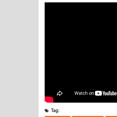
BABEL
WN
SUMBAR
WN
SUMSEL
WN
BENGKULU
WN
LAMPUNG
WN
JATENG
Tag:
WN