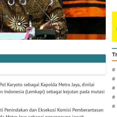
T
#
#
ol Karyoto sebagai Kapolda Metro Jaya, dinilai
#
an Indonesia (Lemkapi) sebagai kejutan pada mutasi
#
#
uti Penindakan dan Eksekusi Komisi Pemberantasan
olda Metro Jaya sebagai penanggung jawab