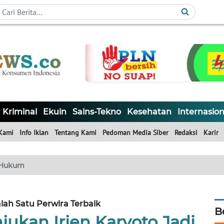
Kriminal
Ekuin
Sains-Tekno
Kesehatan
Internasion
Kami
Info Iklan
Tentang Kami
Pedoman Media Siber
Redaksi
Karir
Hukum
alah Satu Perwira Terbaik
B
ukan Irjen Karyoto Jadi