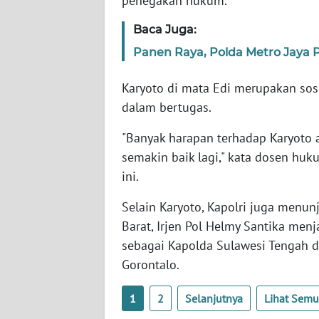
penegakan hukum.
SERAMBI
Baca Juga:
WN
Panen Raya, Polda Metro Jaya P
JAMBI
Karyoto di mata Edi merupakan soso
WN
dalam bertugas.
SULTRA
"Banyak harapan terhadap Karyoto a
WN
semakin baik lagi," kata dosen huk
NTB
ini.
Selain Karyoto, Kapolri juga menu
WN
SULTENG
Barat, Irjen Pol Helmy Santika men
sebagai Kapolda Sulawesi Tengah d
WN
Gorontalo.
SULBAR
1
2
Selanjutnya
Lihat Sem
WN