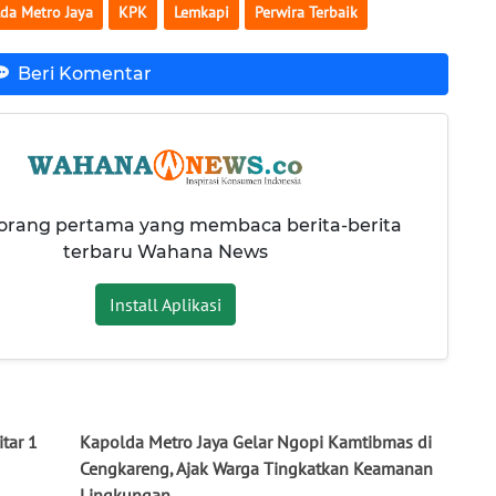
da Metro Jaya
KPK
Lemkapi
Perwira Terbaik
Beri Komentar
 orang pertama yang membaca berita-berita
terbaru Wahana News
Install Aplikasi
tar 1
Kapolda Metro Jaya Gelar Ngopi Kamtibmas di
Cengkareng, Ajak Warga Tingkatkan Keamanan
Lingkungan