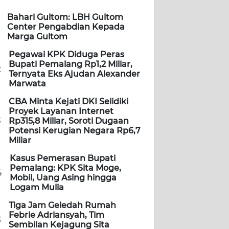
Bahari Gultom: LBH Gultom
Center Pengabdian Kepada
Marga Gultom
Pegawai KPK Diduga Peras
Bupati Pemalang Rp1,2 Miliar,
2
Ternyata Eks Ajudan Alexander
Marwata
CBA Minta Kejati DKI Selidiki
Proyek Layanan Internet
3
Rp315,8 Miliar, Soroti Dugaan
Potensi Kerugian Negara Rp6,7
Miliar
Kasus Pemerasan Bupati
Pemalang: KPK Sita Moge,
4
Mobil, Uang Asing hingga
Logam Mulia
Tiga Jam Geledah Rumah
Febrie Adriansyah, Tim
5
Sembilan Kejagung Sita