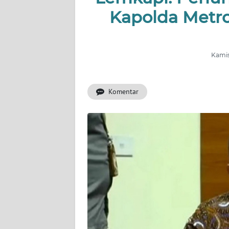
INDEKS
Kapolda Metro
BERITA
KONTAK
KAMI
Kamis
INFO
Komentar
IKLAN
TENTANG
KAMI
PEDOMAN
MEDIA
SIBER
REDAKSI