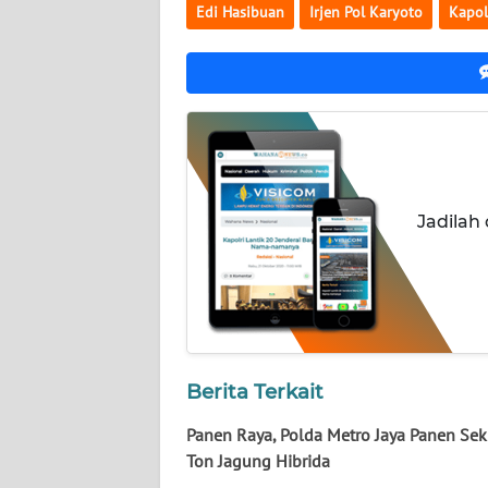
NUSANTARA
Edi Hasibuan
Irjen Pol Karyoto
Kapol
WN
JOGJA
WN
JATIM
Jadilah
WN
BALI
WN
KALBAR
WN
Berita Terkait
KALTENG
Panen Raya, Polda Metro Jaya Panen Seki
Ton Jagung Hibrida
WN