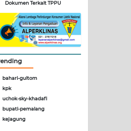
Dokumen Terkait TPPU
rending
bahari-gultom
kpk
uchok-sky-khadafi
bupati-pemalang
kejagung