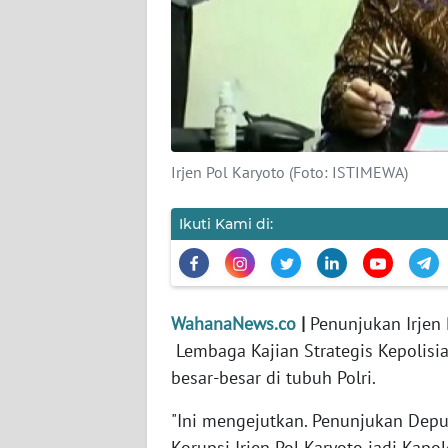
KARIR
DISCLAIMER
Wahana
News
Regional
Irjen Pol Karyoto (Foto: ISTIMEWA)
WN
SUMUT
Ikuti Kami di:
WN
JAKARTA
WahanaNews.co
|
Penunjukan Irjen P
Lembaga Kajian Strategis Kepolisi
WN
JABAR
besar-besar di tubuh Polri.
"Ini mengejutkan. Penunjukan Dep
WN
BANTEN
Korupsi Irjen Pol Karyoto jadi Kap