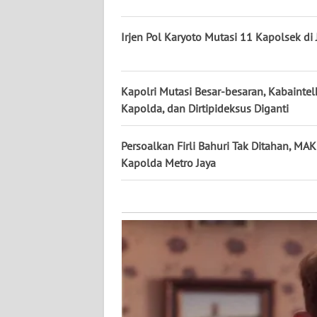
KALTARA
Irjen Pol Karyoto Mutasi 11 Kapolsek di 
WN
KALSEL
Kapolri Mutasi Besar-besaran, Kabainte
WN
KALTIM
Kapolda, dan Dirtipideksus Diganti
WN
Persoalkan Firli Bahuri Tak Ditahan, MA
SULSEL
Kapolda Metro Jaya
WN
GORONTALO
WN
SULUT
WN
MALUKU