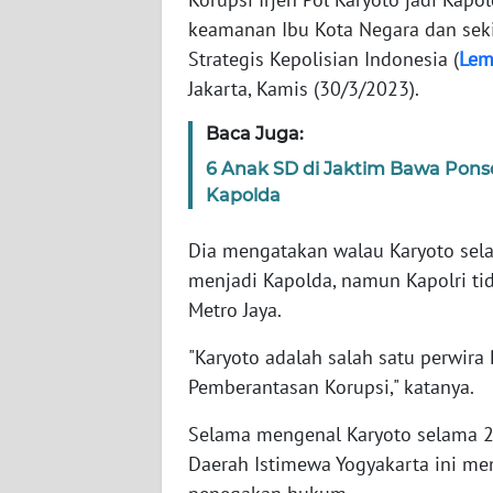
keamanan Ibu Kota Negara dan sekit
WN
Strategis Kepolisian Indonesia (
Lem
NTT
Jakarta, Kamis (30/3/2023).
Baca Juga:
WN
KEPRI
6 Anak SD di Jaktim Bawa Ponse
Kapolda
WN
PAPUA
Dia mengatakan walau Karyoto sel
menjadi Kapolda, namun Kapolri t
WN
Metro Jaya.
PAPUA
BARAT
"Karyoto adalah salah satu perwira 
Pemberantasan Korupsi," katanya.
WN
RIAU
Selama mengenal Karyoto selama 2
Daerah Istimewa Yogyakarta ini memi
WN