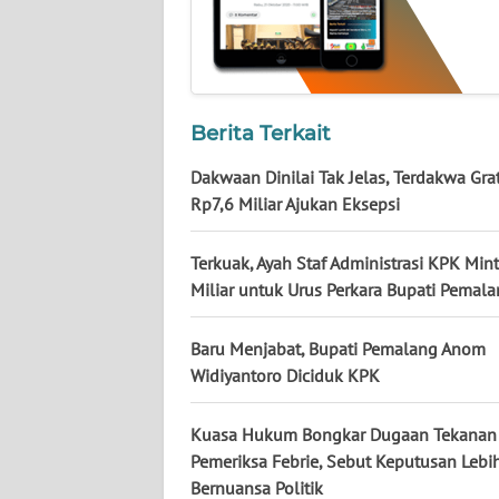
NUSANTARA
WN
JOGJA
Berita Terkait
WN
JATIM
Dakwaan Dinilai Tak Jelas, Terdakwa Grat
Rp7,6 Miliar Ajukan Eksepsi
WN
BALI
Terkuak, Ayah Staf Administrasi KPK Min
Miliar untuk Urus Perkara Bupati Pemal
WN
KALBAR
Baru Menjabat, Bupati Pemalang Anom
Widiyantoro Diciduk KPK
WN
KALTENG
Kuasa Hukum Bongkar Dugaan Tekanan
Pemeriksa Febrie, Sebut Keputusan Lebi
WN
Bernuansa Politik