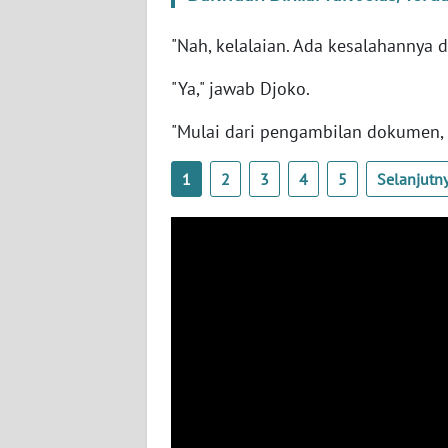
SERAMBI
"Nah, kelalaian. Ada kesalahannya di
WN
"Ya," jawab Djoko.
JAMBI
"Mulai dari pengambilan dokumen, p
WN
SULTRA
1
2
3
4
5
Selanjutn
WN
NTB
WN
SULTENG
WN
SULBAR
WN