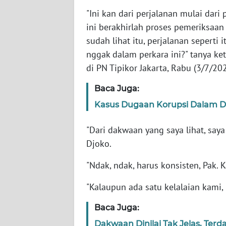
"Ini kan dari perjalanan mulai dar
WN
ini berakhirlah proses pemeriksaan 
NTT
sudah lihat itu, perjalanan seperti
nggak dalam perkara ini?" tanya ke
WN
di PN Tipikor Jakarta, Rabu (3/7/202
KEPRI
Baca Juga:
WN
Kasus Dugaan Korupsi Dalam Di
PAPUA
"Dari dakwaan yang saya lihat, saya
WN
Djoko.
PAPUA
BARAT
"Ndak, ndak, harus konsisten, Pak. K
WN
"Kalaupun ada satu kelalaian kami, 
RIAU
Baca Juga:
WN
Dakwaan Dinilai Tak Jelas, Terda