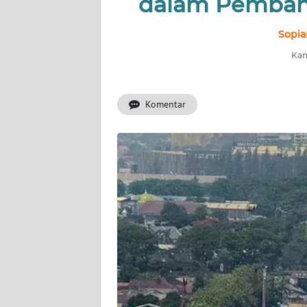
dalam Pemban
INDEKS
BERITA
Sopia
Kami
KONTAK
KAMI
Komentar
INFO
IKLAN
TENTANG
KAMI
PEDOMAN
MEDIA
SIBER
REDAKSI