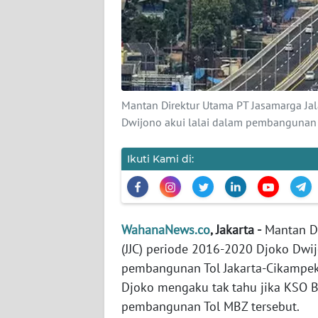
KARIR
DISCLAIMER
Wahana
News
Mantan Direktur Utama PT Jasamarga Ja
Regional
Dwijono akui lalai dalam pembangunan
WN
SUMUT
Ikuti Kami di:
WN
JAKARTA
WahanaNews.co
, Jakarta -
Mantan Di
(JJC) periode 2016-2020 Djoko Dwi
WN
JABAR
pembangunan Tol Jakarta-Cikampek (
Djoko mengaku tak tahu jika KSO B
WN
pembangunan Tol MBZ tersebut.
BANTEN