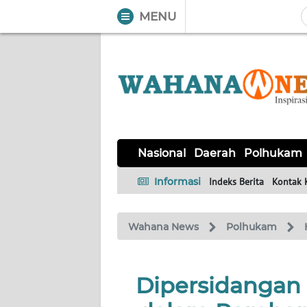
MENU
WAHANA
Tutup
TV
NASIONAL
DAERAH
POLHUKAM
KRIMINAL
EKUIN
SAINS-
KESEHATAN
INTERNASIONAL
Nasional
Daerah
Polhukam
TEKNO
Informasi
Indeks Berita
Kontak 
SERBA-
PENDIDIKAN
OLAHRAGA
OPINI
SERBI
Wahana News
Polhukam
EDITORIAL
Dipersidangan E
Informasi