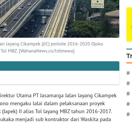
lan layang Cikampek (JJC) periode 2016-2020 Djoko
 Tol MBZ. [WahanaNews.co/Istimewa]
T
#
#
#
rektur Utama PT Jasamarga Jalan layang Cikampek
jono mengaku lalai dalam pelaksanaan proyek
#
Japek) II alias Tol layang MBZ tahun 2016-2017.
#
ukaka menjadi sub kontraktor dari Waskita pada