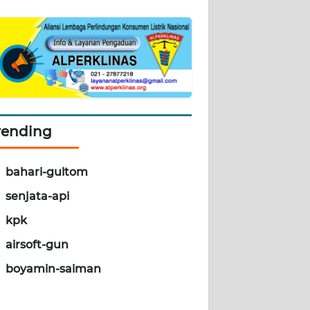
rending
bahari-gultom
senjata-api
kpk
airsoft-gun
boyamin-saiman