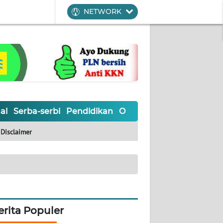
NETWORK
al
Serba-serbi
Pendidikan
Olahraga
Opini
Editoria
Disclaimer
erita Populer