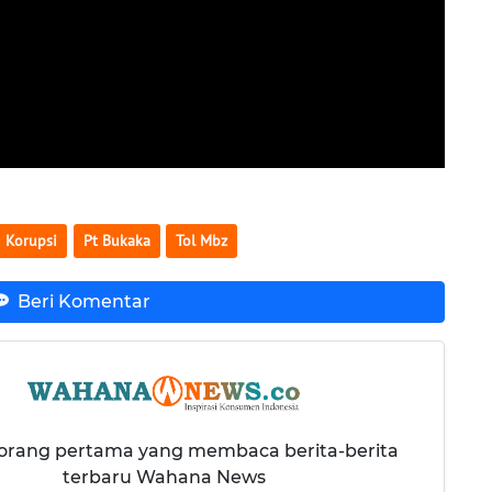
Korupsi
Pt Bukaka
Tol Mbz
Beri Komentar
 orang pertama yang membaca berita-berita
terbaru Wahana News