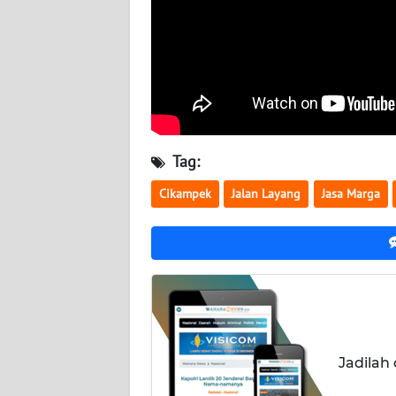
BABEL
WN
SUMBAR
WN
SUMSEL
Tag:
WN
Cikampek
Jalan Layang
Jasa Marga
BENGKULU
WN
LAMPUNG
WN
JATENG
Jadilah
WN