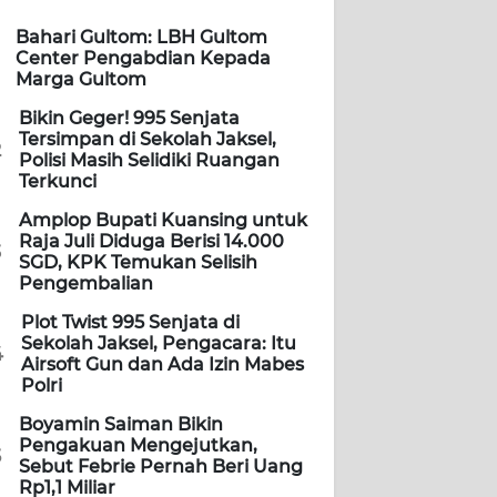
Bahari Gultom: LBH Gultom
Center Pengabdian Kepada
Marga Gultom
Bikin Geger! 995 Senjata
Tersimpan di Sekolah Jaksel,
2
Polisi Masih Selidiki Ruangan
Terkunci
Amplop Bupati Kuansing untuk
Raja Juli Diduga Berisi 14.000
3
SGD, KPK Temukan Selisih
Pengembalian
Plot Twist 995 Senjata di
Sekolah Jaksel, Pengacara: Itu
4
Airsoft Gun dan Ada Izin Mabes
Polri
Boyamin Saiman Bikin
Pengakuan Mengejutkan,
5
Sebut Febrie Pernah Beri Uang
Rp1,1 Miliar