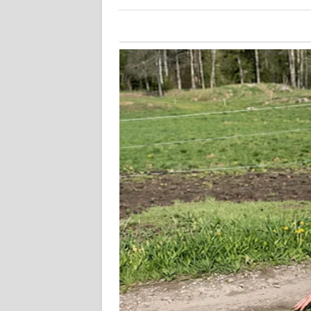
KALTARA
WN
KALSEL
WN
KALTIM
WN
SULSEL
WN
GORONTALO
WN
SULUT
WN
MALUKU