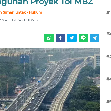
gunan Proyek Tol MBZ
n Simanjuntak - Hukum
#1
s, 4 Juli 2024 - 17:10 WIB
#
#
#
#