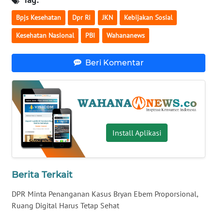
WN
Bpjs Kesehatan
Dpr Ri
JKN
Kebijakan Sosial
BABEL
Kesehatan Nasional
PBI
Wahananews
WN
SUMBAR
Beri Komentar
WN
SUMSEL
WN
BENGKULU
Install Aplikasi
WN
LAMPUNG
Berita Terkait
WN
DPR Minta Penanganan Kasus Bryan Ebem Proporsional,
JATENG
Ruang Digital Harus Tetap Sehat