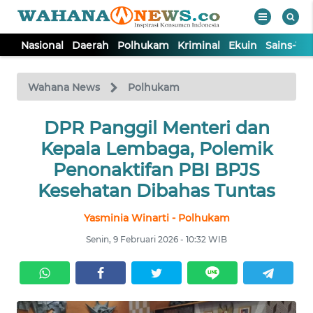
Nasional
Daerah
Polhukam
Kriminal
Ekuin
Sains-Te
WAHANA
Tutup
TV
Wahana News
Polhukam
NASIONAL
DPR Panggil Menteri dan
Kepala Lembaga, Polemik
DAERAH
Penonaktifan PBI BPJS
Kesehatan Dibahas Tuntas
POLHUKAM
Yasminia Winarti - Polhukam
Senin, 9 Februari 2026 - 10:32 WIB
KRIMINAL
EKUIN