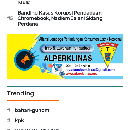
Mulia
PORTAL
KONSUMEN
Banding Kasus Korupsi Pengadaan
#5
Chromebook, Nadiem Jalani Sidang
Perdana
FORWAMKI
ALPERKLINAS
FORJASIDA
TAMBANG
NEWS
Trending
SITUNGIR
NEWS
#
bahari-gultom
SIDIKALANG
#
kpk
NEWS