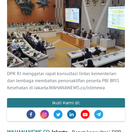
SAINS-TEKNO
KESEHATAN
INTERNASIONAL
SERBA-SERBI
PENDIDIKAN
DPR RI menggelar rapat konsultasi lintas kementerian
dan lembaga membahas penonaktifan peserta PBI BPJS
OLAHRAGA
Kesehatan di Jakarta.WAHANANEWS.co/istimewa
OPINI
Ikuti Kami di:
EDITORIAL