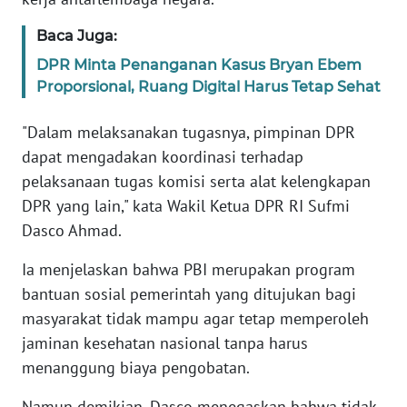
WN
BANTEN
Baca Juga:
DPR Minta Penanganan Kasus Bryan Ebem
WN
Proporsional, Ruang Digital Harus Tetap Sehat
NTT
"Dalam melaksanakan tugasnya, pimpinan DPR
WN
dapat mengadakan koordinasi terhadap
KEPRI
pelaksanaan tugas komisi serta alat kelengkapan
DPR yang lain," kata Wakil Ketua DPR RI Sufmi
WN
Dasco Ahmad.
PAPUA
Ia menjelaskan bahwa PBI merupakan program
WN
bantuan sosial pemerintah yang ditujukan bagi
PAPUA
masyarakat tidak mampu agar tetap memperoleh
BARAT
jaminan kesehatan nasional tanpa harus
menanggung biaya pengobatan.
WN
RIAU
Namun demikian, Dasco menegaskan bahwa tidak