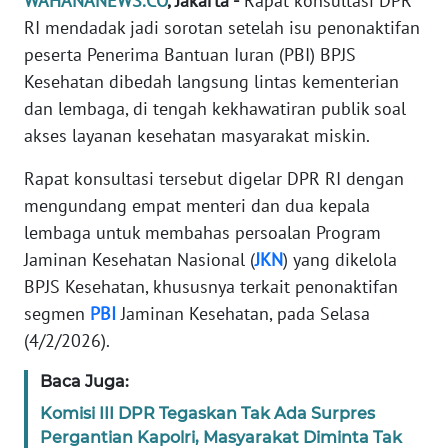
WAHANANEWS.CO
, Jakarta -
Rapat konsultasi DPR
Informasi
RI mendadak jadi sorotan setelah isu penonaktifan
INDEKS
peserta Penerima Bantuan Iuran (PBI) BPJS
BERITA
Kesehatan dibedah langsung lintas kementerian
dan lembaga, di tengah kekhawatiran publik soal
KONTAK
akses layanan kesehatan masyarakat miskin.
KAMI
Rapat konsultasi tersebut digelar DPR RI dengan
INFO
mengundang empat menteri dan dua kepala
IKLAN
lembaga untuk membahas persoalan Program
Jaminan Kesehatan Nasional (
JKN
) yang dikelola
TENTANG
BPJS Kesehatan, khususnya terkait penonaktifan
KAMI
segmen
PBI
Jaminan Kesehatan, pada Selasa
(4/2/2026).
PEDOMAN
MEDIA
Baca Juga:
SIBER
Komisi III DPR Tegaskan Tak Ada Surpres
Pergantian Kapolri, Masyarakat Diminta Tak
REDAKSI