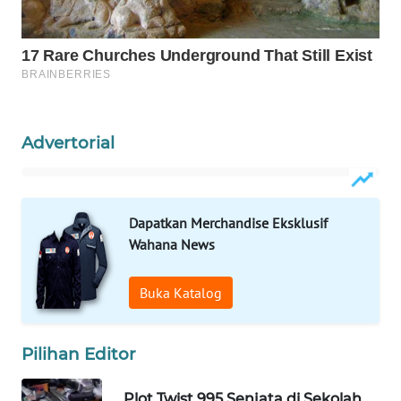
WAHANA
LISTRIK
WAHANA
TRAVEL
Advertorial
WAHANA
TV
Dapatkan Merchandise Eksklusif
WAHANANEWS
ID
Wahana News
WAHANANEWS
Buka Katalog
CO ID
Pilihan Editor
WAHANANEWS
NET
Plot Twist 995 Senjata di Sekolah