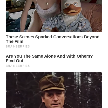
WN
BOGOR
WN
DEPOK
WN
TAPANULI
UTARA
WN
SAMOSIR
WN
PADANG
LAWAS