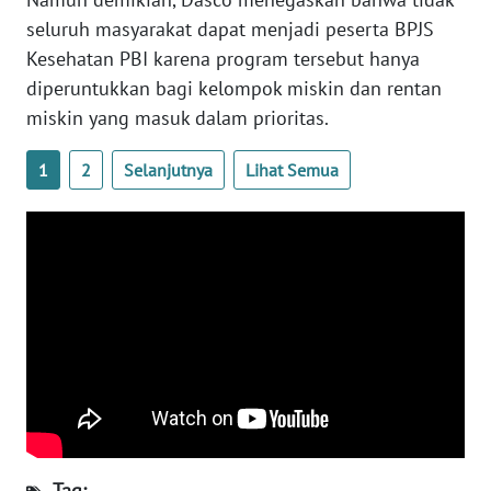
seluruh masyarakat dapat menjadi peserta BPJS
WN
Kesehatan PBI karena program tersebut hanya
SERAMBI
diperuntukkan bagi kelompok miskin dan rentan
miskin yang masuk dalam prioritas.
WN
JAMBI
1
2
Selanjutnya
Lihat Semua
WN
SULTRA
WN
NTB
WN
SULTENG
WN
SULBAR
Tag: