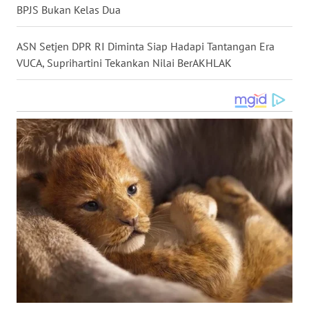
BPJS Bukan Kelas Dua
WN
KALTARA
ASN Setjen DPR RI Diminta Siap Hadapi Tantangan Era
VUCA, Suprihartini Tekankan Nilai BerAKHLAK
WN
KALSEL
WN
KALTIM
WN
SULSEL
WN
GORONTALO
WN
SULUT