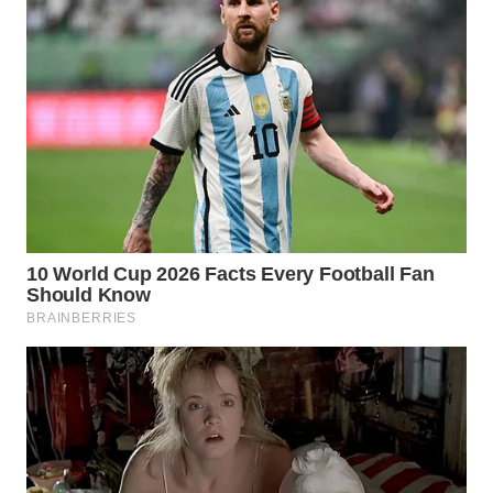
TAPANULI
TENGAH
WN DELI
SERDANG
WN
TEBING
TINGGI
WN
PAKPAK
WN
KARAWANG
WN
BEKASI