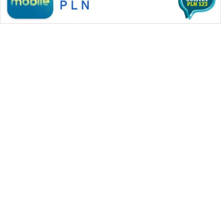
WAHANA MEDIA GROUP
|
|
|
WAHANA NEWS co
WAHANA TANI
WAHANA ADVOKAT
|
|
WAHANA INFRASTRUKTUR
WAHANA KONSUMEN
|
|
|
WAHANA LISTRIK
WAHANA TRAVEL
WAHANA TV
|
|
|
WAHANANEWS id
WAHANANEWS CO ID
WAHANANEWS NET
|
|
|
WAHANA SPORT ID
Wahana UMKM
Wahana Seleb
|
|
|
Wahana Persona
Wahana Otomotif
Wahana Health