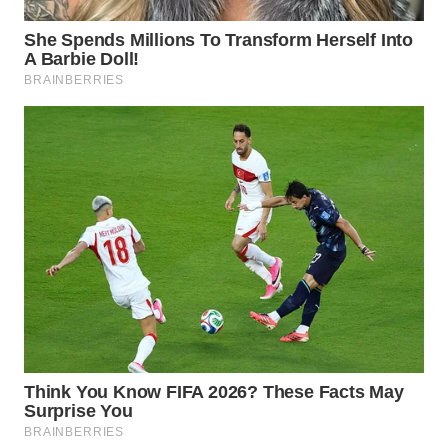
WN
INDRAMAYU
WN
KUNINGAN
WN
MAJALENGKA
WN
SUBANG
WN
SUKABUMI
WN
PURWAKARTA