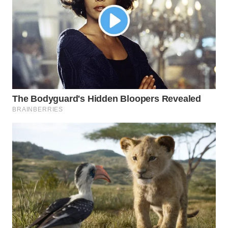
WN
NATUNA
WN
BINTAN
WN
MANDALIKA
WN
LIKUPANG
WN
LABUANBAJO
WN
BORNEO