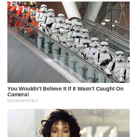
WN
PRIANGAN
TIMUR
WN
SEMARANG
WN
SOLO
WN
BOROBUDUR
WN
MADURA
WN
SURABAYA