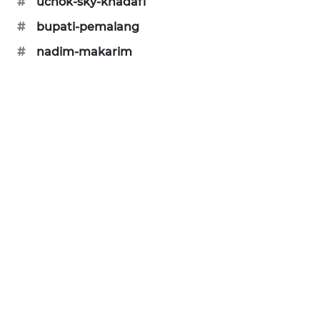
#
uchok-sky-khadafi
SIBARAGAS
#
bupati-pemalang
NEWS
#
nadim-makarim
METRO
SIANTAR
NEWS
METRO
MEDAN
NEWS
METRO
JAKARTA
NEWS
KRT
NEWS