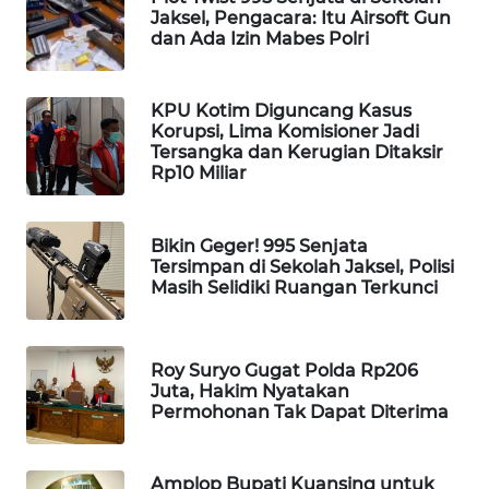
Jaksel, Pengacara: Itu Airsoft Gun
WAHANA
dan Ada Izin Mabes Polri
SPORT
WAHANA
KPU Kotim Diguncang Kasus
UMKM
Korupsi, Lima Komisioner Jadi
Tersangka dan Kerugian Ditaksir
Rp10 Miliar
WAHANA
SELEB
Bikin Geger! 995 Senjata
Tersimpan di Sekolah Jaksel, Polisi
WAHANA
Masih Selidiki Ruangan Terkunci
PERSONA
WAHANA
Roy Suryo Gugat Polda Rp206
OTOMOTIF
Juta, Hakim Nyatakan
Permohonan Tak Dapat Diterima
WAHANA
HEALTH
Amplop Bupati Kuansing untuk