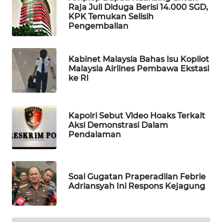
Raja Juli Diduga Berisi 14.000 SGD,
WAHANA
KPK Temukan Selisih
DESA
Pengembalian
WISATA
LAPAK
Kabinet Malaysia Bahas Isu Kopilot
WAHANA
Malaysia Airlines Pembawa Ekstasi
ke RI
Wahana
Network
Kapolri Sebut Video Hoaks Terkait
Aksi Demonstrasi Dalam
KONSUMEN
Pendalaman
LISTRIK
MASYARAKAT
KELISTRIKAN
Soal Gugatan Praperadilan Febrie
Adriansyah Ini Respons Kejagung
WALINKI
ID