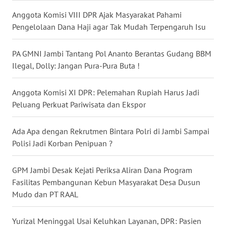
WN
Anggota Komisi VIII DPR Ajak Masyarakat Pahami
NUSANTARA
Pengelolaan Dana Haji agar Tak Mudah Terpengaruh Isu
WN
PA GMNI Jambi Tantang Pol Ananto Berantas Gudang BBM
JOGJA
Ilegal, Dolly: Jangan Pura-Pura Buta !
WN
Anggota Komisi XI DPR: Pelemahan Rupiah Harus Jadi
JATIM
Peluang Perkuat Pariwisata dan Ekspor
WN
Ada Apa dengan Rekrutmen Bintara Polri di Jambi Sampai
BALI
Polisi Jadi Korban Penipuan ?
WN
GPM Jambi Desak Kejati Periksa Aliran Dana Program
KALBAR
Fasilitas Pembangunan Kebun Masyarakat Desa Dusun
Mudo dan PT RAAL
WN
KALTENG
Yurizal Meninggal Usai Keluhkan Layanan, DPR: Pasien