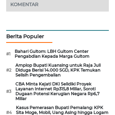
KOMENTAR
MAWAKA
ID
MARTABAT
NET
Berita Populer
PLN
Bahari Gultom: LBH Gultom Center
WATCH
#1
Pengabdian Kepada Marga Gultom
Amplop Bupati Kuansing untuk Raja Juli
MKLI
#2
Diduga Berisi 14.000 SGD, KPK Temukan
Selisih Pengembalian
LPKKI
CBA Minta Kejati DKI Selidiki Proyek
Layanan Internet Rp315,8 Miliar, Soroti
#3
LKKI
Dugaan Potensi Kerugian Negara Rp6,7
Miliar
KOPEKLIN
Kasus Pemerasan Bupati Pemalang: KPK
#4
Sita Moge, Mobil, Uang Asing hingga Logam