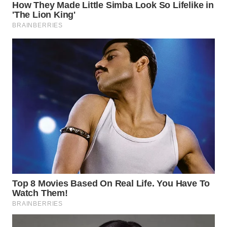
WN
MALUKU
WN
MALUT
WN
DAIRI
WN
DANAU
TOBA
WN
NIAS
WN
LANGKAT