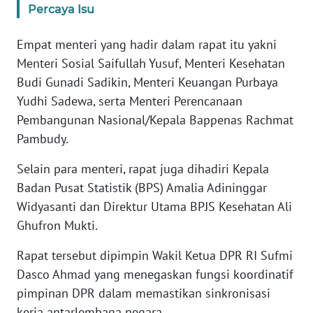
Percaya Isu
KARIR
Empat menteri yang hadir dalam rapat itu yakni
Menteri Sosial Saifullah Yusuf, Menteri Kesehatan
DISCLAIMER
Budi Gunadi Sadikin, Menteri Keuangan Purbaya
Yudhi Sadewa, serta Menteri Perencanaan
Wahana
Pembangunan Nasional/Kepala Bappenas Rachmat
News
Regional
Pambudy.
Selain para menteri, rapat juga dihadiri Kepala
WN
SUMUT
Badan Pusat Statistik (BPS) Amalia Adininggar
Widyasanti dan Direktur Utama BPJS Kesehatan Ali
WN
Ghufron Mukti.
JAKARTA
Rapat tersebut dipimpin Wakil Ketua DPR RI Sufmi
WN
Dasco Ahmad yang menegaskan fungsi koordinatif
JABAR
pimpinan DPR dalam memastikan sinkronisasi
kerja antarlembaga negara.