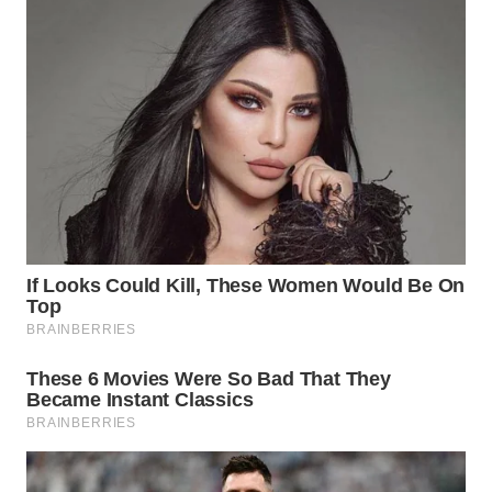
WN
TAPANULI
SELATAN
WN
TANJUNG
LESUNG
WN
KARO
WN
SIMALUNGUN
WN
LABUHANBATU
WN