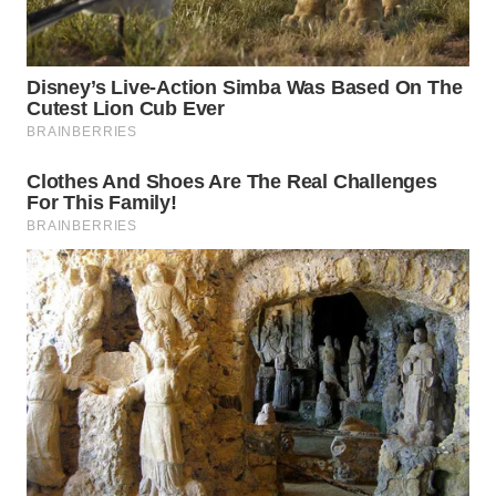
Wahana
Media
Group
WAHANA
NEWS
WAHANA
TANI
WAHANA
ADVOKAT
WAHANA
INFRASTRUKTUR
WAHANA
KONSUMEN