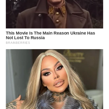
WN
SUMEDANG
WN
CIANJUR
WN
KEPULAUAN
SERIBU
WN
TANGERANG
WN
BINJAI
WN
CIREBON