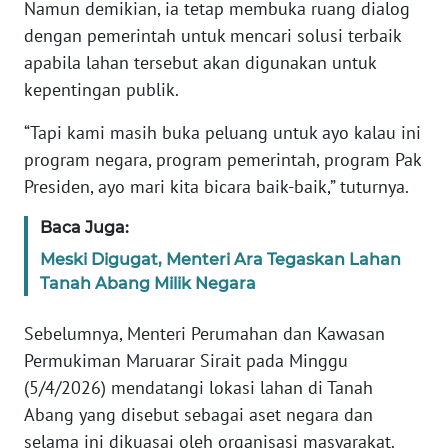
Namun demikian, ia tetap membuka ruang dialog
Informasi
dengan pemerintah untuk mencari solusi terbaik
INDEKS
apabila lahan tersebut akan digunakan untuk
BERITA
kepentingan publik.
KONTAK
“Tapi kami masih buka peluang untuk ayo kalau ini
KAMI
program negara, program pemerintah, program Pak
Presiden, ayo mari kita bicara baik-baik,” tuturnya.
INFO
IKLAN
Baca Juga:
Meski Digugat, Menteri Ara Tegaskan Lahan
TENTANG
Tanah Abang Milik Negara
KAMI
Sebelumnya, Menteri Perumahan dan Kawasan
PEDOMAN
Permukiman Maruarar Sirait pada Minggu
MEDIA
(5/4/2026) mendatangi lokasi lahan di Tanah
SIBER
Abang yang disebut sebagai aset negara dan
selama ini dikuasai oleh organisasi masyarakat.
REDAKSI