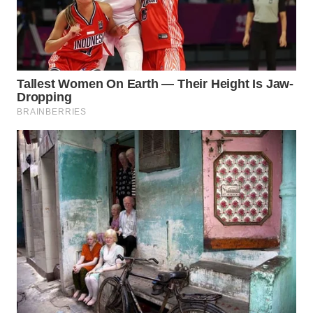
Wahana
Media
Group
WAHANA
NEWS
WAHANA
TANI
WAHANA
ADVOKAT
WAHANA
INFRASTRUKTUR
WAHANA
KONSUMEN