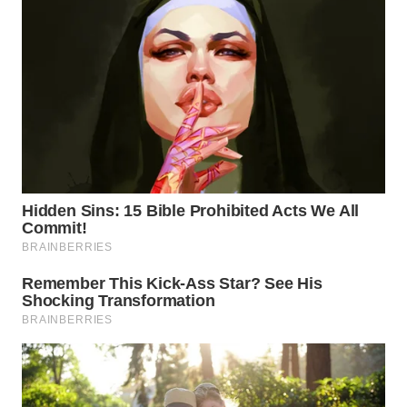
WN
PRIANGAN
TIMUR
WN
SEMARANG
WN
SOLO
WN
BOROBUDUR
WN
MADURA
WN
SURABAYA