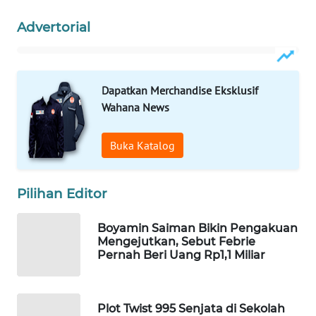
WAHANA
Advertorial
SPORT
WAHANA
UMKM
Dapatkan Merchandise Eksklusif
Wahana News
WAHANA
SELEB
Buka Katalog
WAHANA
PERSONA
Pilihan Editor
WAHANA
Boyamin Saiman Bikin Pengakuan
OTOMOTIF
Mengejutkan, Sebut Febrie
Pernah Beri Uang Rp1,1 Miliar
WAHANA
HEALTH
Plot Twist 995 Senjata di Sekolah