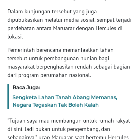
Dalam kunjungan tersebut yang juga
KARIR
dipublikasikan melalui media sosial, sempat terjadi
perdebatan antara Maruarar dengan Hercules di
DISCLAIMER
lokasi.
Wahana
Pemerintah berencana memanfaatkan lahan
News
tersebut untuk pembangunan hunian bagi
Regional
masyarakat berpenghasilan rendah sebagai bagian
dari program perumahan nasional.
WN
SUMUT
Baca Juga:
Sengketa Lahan Tanah Abang Memanas,
WN
JAKARTA
Negara Tegaskan Tak Boleh Kalah
“Tujuan saya mau membangun untuk rumah rakyat
WN
JABAR
di sini. Jadi bukan untuk pengembang, dan
sebagainya,” ucap Maruarar saat bertemu Hercules