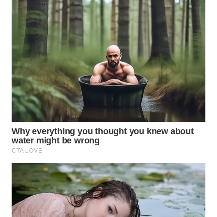
TAPANULI
TENGAH
WN DELI
SERDANG
WN
TEBING
TINGGI
WN
PAKPAK
WN
KARAWANG
WN
BEKASI