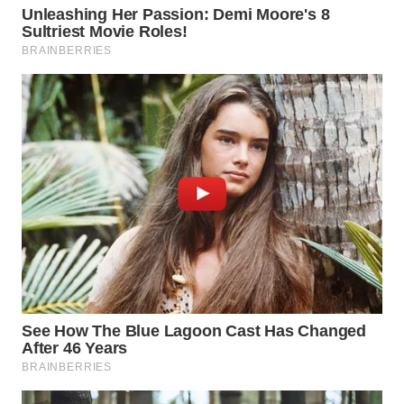
WN
TAPANULI
SELATAN
WN
TANJUNG
LESUNG
WN
KARO
WN
SIMALUNGUN
WN
LABUHANBATU
WN