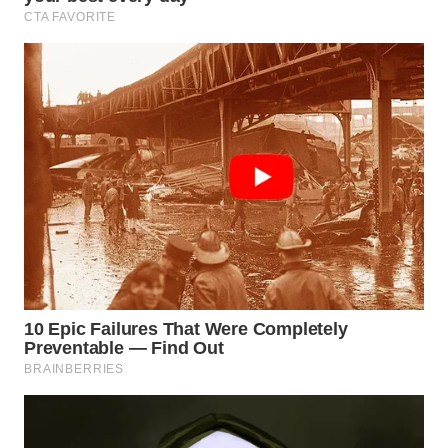
WN
INDRAMAYU
WN
KUNINGAN
WN
MAJALENGKA
WN
SUBANG
WN
SUKABUMI
WN
PURWAKARTA