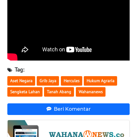
WN
SERAMBI
WN
JAMBI
WN
SULTRA
Tag:
WN
Aset Negara
Grib Jaya
Hercules
Hukum Agraria
NTB
Sengketa Lahan
Tanah Abang
Wahananews
WN
SULTENG
Beri Komentar
WN
SULBAR