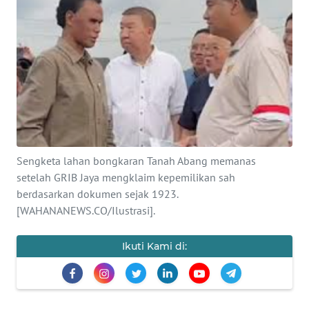
SAINS-TEKNO
KESEHATAN
INTERNASIONAL
SERBA-SERBI
Sengketa lahan bongkaran Tanah Abang memanas
PENDIDIKAN
setelah GRIB Jaya mengklaim kepemilikan sah
berdasarkan dokumen sejak 1923.
OLAHRAGA
[WAHANANEWS.CO/Ilustrasi].
OPINI
Ikuti Kami di:
EDITORIAL