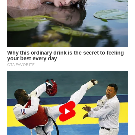
WN
BOGOR
WN
DEPOK
WN
TAPANULI
UTARA
WN
SAMOSIR
WN
PADANG
LAWAS