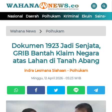
Nasional
Daerah
Polhukam
Kriminal
Ekuin
Sains-Te
WAHANA
Tutup
TV
Wahana News
Polhukam
NASIONAL
Dokumen 1923 Jadi Senjata,
GRIB Bantah Klaim Negara
DAERAH
atas Lahan di Tanah Abang
Indra Lesmana Siahaan - Polhukam
POLHUKAM
Minggu, 12 April 2026 - 05:23 WIB
KRIMINAL
EKUIN