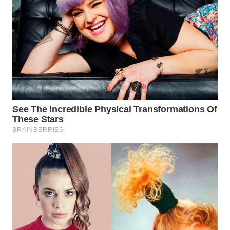
WN
KALTARA
WN
KALSEL
WN
KALTIM
WN
SULSEL
WN
GORONTALO
WN
SULUT