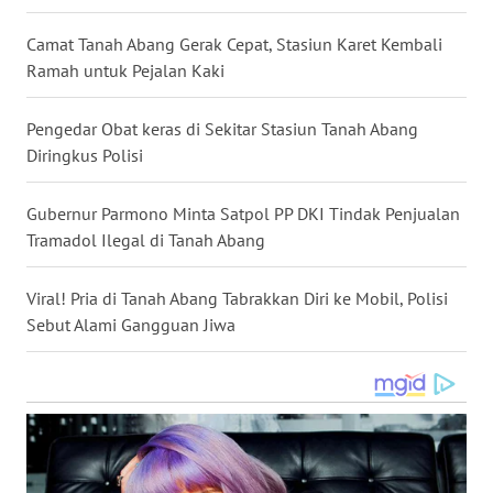
WN
Camat Tanah Abang Gerak Cepat, Stasiun Karet Kembali
NUSANTARA
Ramah untuk Pejalan Kaki
WN
Pengedar Obat keras di Sekitar Stasiun Tanah Abang
JOGJA
Diringkus Polisi
WN
Gubernur Parmono Minta Satpol PP DKI Tindak Penjualan
JATIM
Tramadol Ilegal di Tanah Abang
WN
BALI
Viral! Pria di Tanah Abang Tabrakkan Diri ke Mobil, Polisi
Sebut Alami Gangguan Jiwa
WN
KALBAR
WN
KALTENG