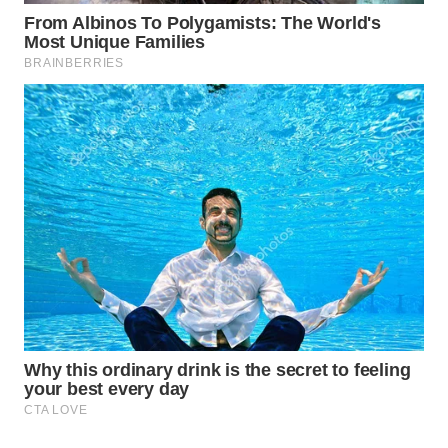
WAHANA
LISTRIK
WAHANA
TRAVEL
WAHANA
TV
WAHANANEWS
ID
WAHANANEWS
CO ID
WAHANANEWS
NET