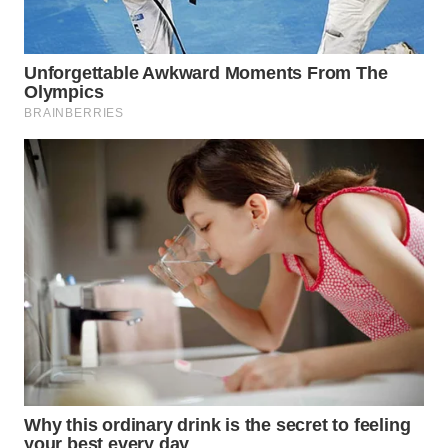
WN
SUMEDANG
WN
CIANJUR
WN
KEPULAUAN
SERIBU
WN
TANGERANG
WN
BINJAI
WN
CIREBON