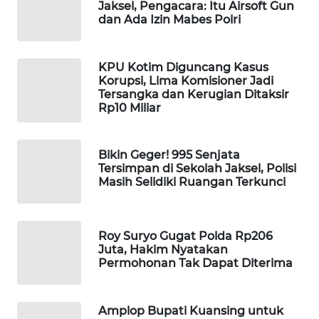
Jaksel, Pengacara: Itu Airsoft Gun
WAHANA
dan Ada Izin Mabes Polri
DESA
WISATA
KPU Kotim Diguncang Kasus
Korupsi, Lima Komisioner Jadi
LAPAK
Tersangka dan Kerugian Ditaksir
WAHANA
Rp10 Miliar
Wahana
Network
Bikin Geger! 995 Senjata
Tersimpan di Sekolah Jaksel, Polisi
Masih Selidiki Ruangan Terkunci
KONSUMEN
LISTRIK
Roy Suryo Gugat Polda Rp206
MASYARAKAT
Juta, Hakim Nyatakan
KELISTRIKAN
Permohonan Tak Dapat Diterima
WALINKI
ID
Amplop Bupati Kuansing untuk