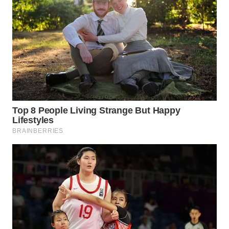
WN
NATUNA
WN
BINTAN
WN
MANDALIKA
WN
LIKUPANG
WN
LABUANBAJO
WN
BORNEO