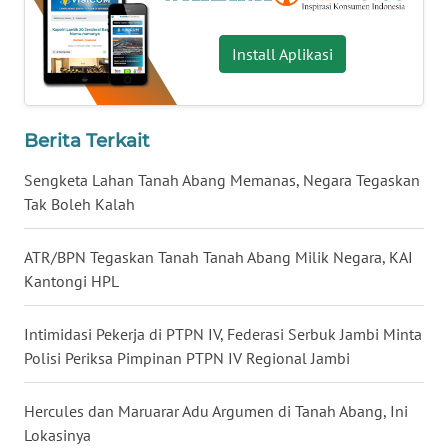
WN
BABEL
Install Aplikasi
WN
SUMBAR
Berita Terkait
WN
Sengketa Lahan Tanah Abang Memanas, Negara Tegaskan
SUMSEL
Tak Boleh Kalah
WN
ATR/BPN Tegaskan Tanah Tanah Abang Milik Negara, KAI
BENGKULU
Kantongi HPL
WN
Intimidasi Pekerja di PTPN IV, Federasi Serbuk Jambi Minta
LAMPUNG
Polisi Periksa Pimpinan PTPN IV Regional Jambi
WN
Hercules dan Maruarar Adu Argumen di Tanah Abang, Ini
JATENG
Lokasinya