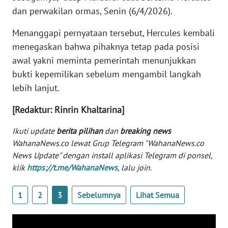
WN
dan perwakilan ormas, Senin (6/4/2026).
BANTEN
Menanggapi pernyataan tersebut, Hercules kembali
menegaskan bahwa pihaknya tetap pada posisi
WN
NTT
awal yakni meminta pemerintah menunjukkan
bukti kepemilikan sebelum mengambil langkah
WN
lebih lanjut.
KEPRI
[Redaktur: Rinrin Khaltarina]
WN
Ikuti update
berita pilihan
dan
breaking news
PAPUA
WahanaNews.co lewat Grup Telegram "WahanaNews.co
News Update" dengan install aplikasi Telegram di ponsel,
WN
klik
https://t.me/WahanaNews
, lalu join.
PAPUA
BARAT
1
2
3
Sebelumnya
Lihat Semua
WN
RIAU