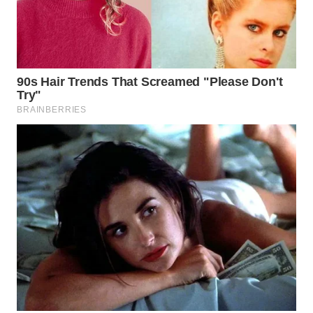
WN
MALUKU
WN
MALUT
WN
DAIRI
WN
DANAU
TOBA
WN
NIAS
WN
LANGKAT