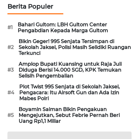
Berita Populer
PORTAL
KONSUMEN
Bahari Gultom: LBH Gultom Center
#1
FORWAMKI
Pengabdian Kepada Marga Gultom
Bikin Geger! 995 Senjata Tersimpan di
ALPERKLINAS
#2
Sekolah Jaksel, Polisi Masih Selidiki Ruangan
Terkunci
FORJASIDA
Amplop Bupati Kuansing untuk Raja Juli
#3
Diduga Berisi 14.000 SGD, KPK Temukan
Selisih Pengembalian
TAMBANG
NEWS
Plot Twist 995 Senjata di Sekolah Jaksel,
#4
Pengacara: Itu Airsoft Gun dan Ada Izin
Mabes Polri
SITUNGIR
NEWS
Boyamin Saiman Bikin Pengakuan
#5
Mengejutkan, Sebut Febrie Pernah Beri
Uang Rp1,1 Miliar
SIDIKALANG
NEWS