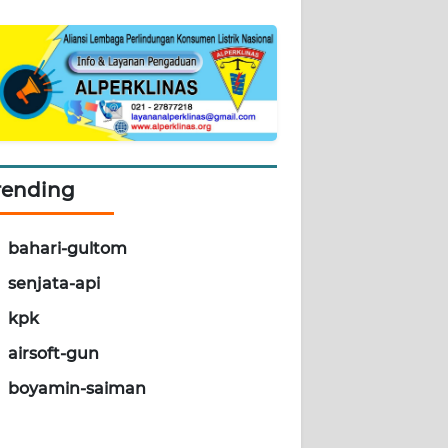
rending
bahari-gultom
senjata-api
kpk
airsoft-gun
boyamin-saiman