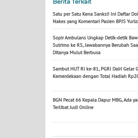
KALTARA
Berita Terkait
Satu per Satu Kena Sanksi! Ini Daftar Do
WN
Nakes yang Komentari Pasien BPJS Yuriz
KALSEL
Sopir Ambulans Ungkap Detik-detik Baw
WN
Sutrimo ke RS, Jawabannya Berubah Saa
KALTIM
Ditanya Mulut Berbusa
WN
Sambut HUT RI ke-81, PGRI Dairi Gelar 
SULSEL
Kemerdekaan dengan Total Hadiah Rp20
WN
GORONTALO
BGN Pecat 66 Kepala Dapur MBG, Ada y
Terlibat Judi Online
WN
SULUT
WN
MALUKU