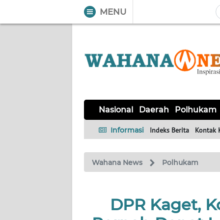
MENU
WAHANA
Tutup
TV
NASIONAL
DAERAH
POLHUKAM
KRIMINAL
EKUIN
SAINS-
KESEHATAN
INTERNASIONAL
Nasional
Daerah
Polhukam
TEKNO
Informasi
Indeks Berita
Kontak 
SERBA-
PENDIDIKAN
OLAHRAGA
OPINI
SERBI
Wahana News
Polhukam
EDITORIAL
DPR Kaget, K
Informasi