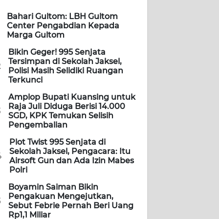
Bahari Gultom: LBH Gultom
Center Pengabdian Kepada
Marga Gultom
Bikin Geger! 995 Senjata
Tersimpan di Sekolah Jaksel,
2
Polisi Masih Selidiki Ruangan
Terkunci
Amplop Bupati Kuansing untuk
Raja Juli Diduga Berisi 14.000
3
SGD, KPK Temukan Selisih
Pengembalian
Plot Twist 995 Senjata di
Sekolah Jaksel, Pengacara: Itu
4
Airsoft Gun dan Ada Izin Mabes
Polri
Boyamin Saiman Bikin
Pengakuan Mengejutkan,
5
Sebut Febrie Pernah Beri Uang
Rp1,1 Miliar