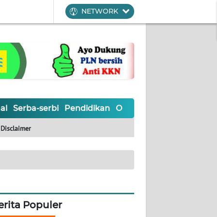
NETWORK
al
Serba-serbi
Pendidikan
Olahraga
Opini
Editoria
Disclaimer
erita Populer