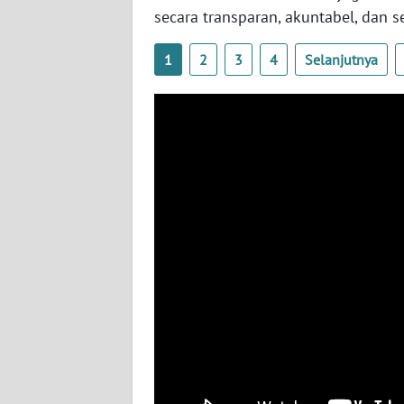
BABEL
secara transparan, akuntabel, dan
WN
1
2
3
4
Selanjutnya
SUMBAR
WN
SUMSEL
WN
BENGKULU
WN
LAMPUNG
WN
JATENG
WN