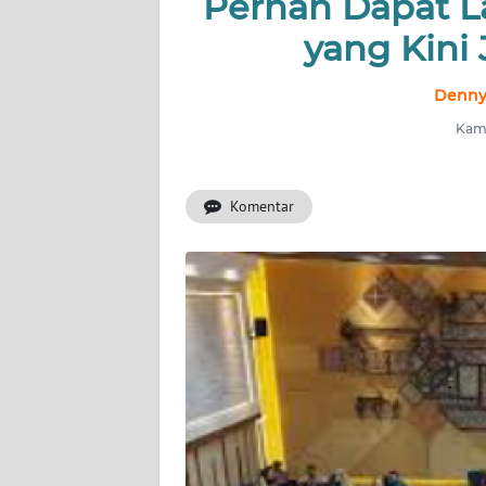
Pernah Dapat 
INDEKS
BERITA
yang Kini 
KONTAK
Denny
KAMI
Kami
INFO
IKLAN
Komentar
TENTANG
KAMI
PEDOMAN
MEDIA
SIBER
REDAKSI