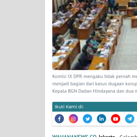
KARIR
DISCLAIMER
Wahana
News
Regional
WN
SUMUT
Komisi IX DPR mengaku tidak pernah me
menjadi bagian dari kasus dugaan korup
WN
Kepala BGN Dadan Hindayana dan dua m
JAKARTA
Ikuti Kami di:
WN
JABAR
WN
BANTEN