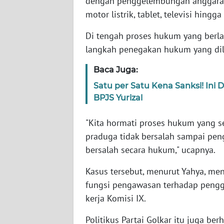
dengan penggelembungan anggaran
SERAMBI
motor listrik, tablet, televisi hingga
WN
Di tengah proses hukum yang berl
JAMBI
langkah penegakan hukum yang dil
Baca Juga:
WN
SULTRA
Satu per Satu Kena Sanksi! Ini
BPJS Yurizal
WN
NTB
"Kita hormati proses hukum yang 
praduga tidak bersalah sampai pen
WN
bersalah secara hukum," ucapnya.
SULTENG
Kasus tersebut, menurut Yahya, m
WN
fungsi pengawasan terhadap pengg
SULBAR
kerja Komisi IX.
Politikus Partai Golkar itu juga b
WN