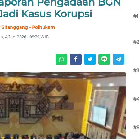
Laporan Pengadaan BGN
Jadi Kasus Korupsi
#1
 Sitanggang - Polhukam
s, 4 Juni 2026 - 09:29 WIB
#
#
#
#