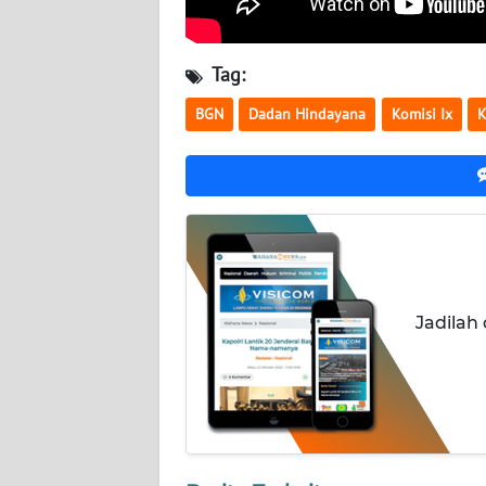
NUSANTARA
WN
Tag:
JOGJA
BGN
Dadan Hindayana
Komisi Ix
K
WN
JATIM
WN
BALI
WN
Jadilah
KALBAR
WN
KALTENG
WN