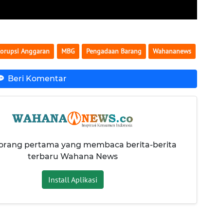
orupsi Anggaran
MBG
Pengadaan Barang
Wahananews
Beri Komentar
 orang pertama yang membaca berita-berita
terbaru Wahana News
Install Aplikasi