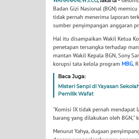
WAHANANEWS.CO
, Jakarta -
Gelomba
Badan Gizi Nasional (BGN) memicu 
WN
tidak pernah menerima laporan ter
NTT
sumber penyimpangan anggaran pro
Hal itu disampaikan Wakil Ketua K
WN
KEPRI
penetapan tersangka terhadap man
mantan Wakil Kepala BGN, Sony Sa
WN
korupsi tata kelola program
MBG
, 
PAPUA
Baca Juga:
WN
Misteri Senpi di Yayasan Sekola
PAPUA
Pemilik Wafat
BARAT
"Komisi IX tidak pernah mendapat 
WN
barang yang dilakukan oleh BGN," k
RIAU
Menurut Yahya, dugaan penyimpang
WN