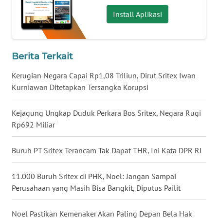
Install Aplikasi
WN
BABEL
WN
Berita Terkait
SUMBAR
Kerugian Negara Capai Rp1,08 Triliun, Dirut Sritex Iwan
WN
Kurniawan Ditetapkan Tersangka Korupsi
SUMSEL
Kejagung Ungkap Duduk Perkara Bos Sritex, Negara Rugi
WN
Rp692 Miliar
BENGKULU
Buruh PT Sritex Terancam Tak Dapat THR, Ini Kata DPR RI
WN
LAMPUNG
11.000 Buruh Sritex di PHK, Noel: Jangan Sampai
Perusahaan yang Masih Bisa Bangkit, Diputus Pailit
WN
JATENG
Noel Pastikan Kemenaker Akan Paling Depan Bela Hak