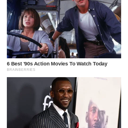
TAPANULI
TENGAH
WN DELI
SERDANG
WN
TEBING
TINGGI
WN
PAKPAK
WN
KARAWANG
WN
BEKASI