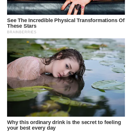
WN
MALUKU
WN
MALUT
WN
DAIRI
WN
DANAU
TOBA
WN
NIAS
WN
LANGKAT