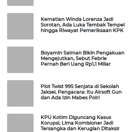
WAHANA
SPORT
Kematian Winda Lorenza Jadi
Sorotan, Ada Luka Tembak Tempel
WAHANA
hingga Riwayat Pemeriksaan KPK
UMKM
WAHANA
Boyamin Saiman Bikin Pengakuan
SELEB
Mengejutkan, Sebut Febrie
Pernah Beri Uang Rp1,1 Miliar
WAHANA
PERSONA
Plot Twist 995 Senjata di Sekolah
Jaksel, Pengacara: Itu Airsoft Gun
WAHANA
dan Ada Izin Mabes Polri
OTOMOTIF
WAHANA
KPU Kotim Diguncang Kasus
HEALTH
Korupsi, Lima Komisioner Jadi
Tersangka dan Kerugian Ditaksir