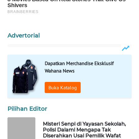
WAHANA
LISTRIK
WAHANA
Advertorial
TRAVEL
WAHANA
TV
Dapatkan Merchandise Eksklusif
Wahana News
WAHANANEWS
ID
Buka Katalog
WAHANANEWS
CO ID
Pilihan Editor
WAHANANEWS
Misteri Senpi di Yayasan Sekolah,
Polisi Dalami Mengapa Tak
NET
Diserahkan Usai Pemilik Wafat