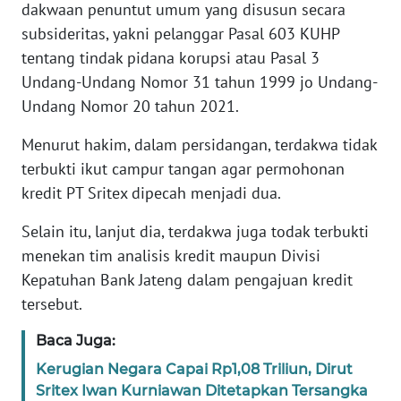
dakwaan penuntut umum yang disusun secara
subsideritas, yakni pelanggar Pasal 603 KUHP
KARIR
tentang tindak pidana korupsi atau Pasal 3
Undang-Undang Nomor 31 tahun 1999 jo Undang-
DISCLAIMER
Undang Nomor 20 tahun 2021.
Wahana
Menurut hakim, dalam persidangan, terdakwa tidak
News
terbukti ikut campur tangan agar permohonan
Regional
kredit PT Sritex dipecah menjadi dua.
WN
Selain itu, lanjut dia, terdakwa juga todak terbukti
SUMUT
menekan tim analisis kredit maupun Divisi
Kepatuhan Bank Jateng dalam pengajuan kredit
WN
JAKARTA
tersebut.
Baca Juga:
WN
JABAR
Kerugian Negara Capai Rp1,08 Triliun, Dirut
Sritex Iwan Kurniawan Ditetapkan Tersangka