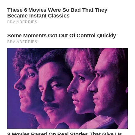
Wahana
Media
Group
WAHANA
NEWS
WAHANA
TANI
WAHANA
ADVOKAT
WAHANA
INFRASTRUKTUR
WAHANA
KONSUMEN