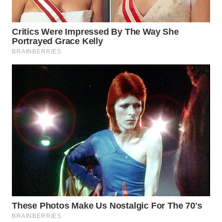
WN
NATUNA
WN
BINTAN
WN
MANDALIKA
WN
LIKUPANG
WN
LABUANBAJO
WN
BORNEO