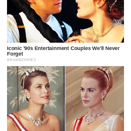
WN
PRIANGAN
TIMUR
WN
SEMARANG
WN
SOLO
WN
BOROBUDUR
WN
MADURA
WN
SURABAYA