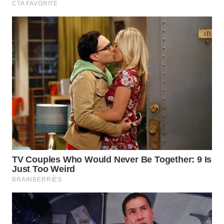
WN
TAPANULI
SELATAN
WN
TANJUNG
LESUNG
WN
KARO
WN
SIMALUNGUN
WN
LABUHANBATU
WN