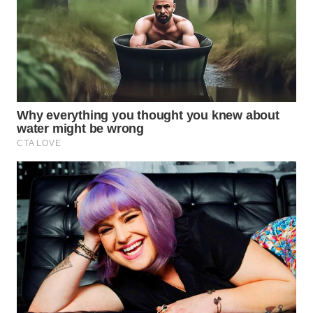
WN
KALTARA
WN
KALSEL
WN
KALTIM
WN
SULSEL
WN
GORONTALO
WN
SULUT