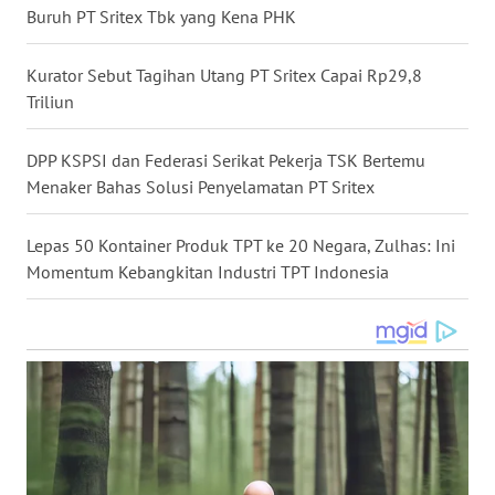
Buruh PT Sritex Tbk yang Kena PHK
WN
NUSANTARA
Kurator Sebut Tagihan Utang PT Sritex Capai Rp29,8
Triliun
WN
JOGJA
DPP KSPSI dan Federasi Serikat Pekerja TSK Bertemu
Menaker Bahas Solusi Penyelamatan PT Sritex
WN
JATIM
Lepas 50 Kontainer Produk TPT ke 20 Negara, Zulhas: Ini
Momentum Kebangkitan Industri TPT Indonesia
WN
BALI
WN
KALBAR
WN
KALTENG