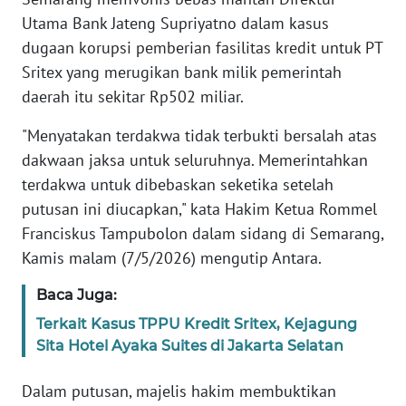
Informasi
Utama Bank Jateng Supriyatno dalam kasus
dugaan korupsi pemberian fasilitas kredit untuk PT
INDEKS
BERITA
Sritex yang merugikan bank milik pemerintah
daerah itu sekitar Rp502 miliar.
KONTAK
KAMI
"Menyatakan terdakwa tidak terbukti bersalah atas
dakwaan jaksa untuk seluruhnya. Memerintahkan
INFO
terdakwa untuk dibebaskan seketika setelah
IKLAN
putusan ini diucapkan," kata Hakim Ketua Rommel
Franciskus Tampubolon dalam sidang di Semarang,
TENTANG
Kamis malam (7/5/2026) mengutip Antara.
KAMI
Baca Juga:
PEDOMAN
Terkait Kasus TPPU Kredit Sritex, Kejagung
MEDIA
Sita Hotel Ayaka Suites di Jakarta Selatan
SIBER
Dalam putusan, majelis hakim membuktikan
REDAKSI