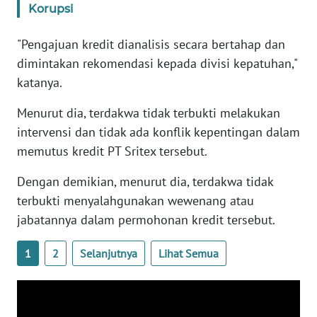
Korupsi
WN
BANTEN
"Pengajuan kredit dianalisis secara bertahap dan
dimintakan rekomendasi kepada divisi kepatuhan,"
WN
NTT
katanya.
Menurut dia, terdakwa tidak terbukti melakukan
WN
intervensi dan tidak ada konflik kepentingan dalam
KEPRI
memutus kredit PT Sritex tersebut.
WN
Dengan demikian, menurut dia, terdakwa tidak
PAPUA
terbukti menyalahgunakan wewenang atau
jabatannya dalam permohonan kredit tersebut.
WN
PAPUA
BARAT
1
2
Selanjutnya
Lihat Semua
WN
RIAU