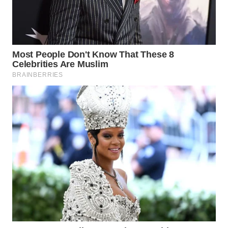
WN
BOGOR
WN
DEPOK
WN
TAPANULI
UTARA
WN
SAMOSIR
WN
PADANG
LAWAS