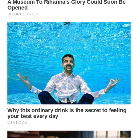
WN
SUMEDANG
WN
CIANJUR
WN
KEPULAUAN
SERIBU
WN
TANGERANG
WN
BINJAI
WN
CIREBON