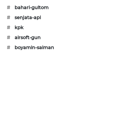
#
bahari-gultom
SIBARAGAS
NEWS
#
senjata-api
#
kpk
METRO
SIANTAR
#
airsoft-gun
NEWS
#
boyamin-saiman
METRO
MEDAN
NEWS
METRO
JAKARTA
NEWS
KRT
NEWS