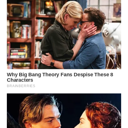
WN
INDRAMAYU
WN
KUNINGAN
WN
MAJALENGKA
WN
SUBANG
WN
SUKABUMI
WN
PURWAKARTA