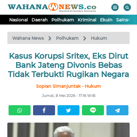
Nasional
Daerah
Polhukam
Kriminal
Ekuin
Sains-Te
WAHANA
Tutup
TV
Wahana News
Polhukam
Hukum
NASIONAL
Kasus Korupsi Sritex, Eks Dirut
Bank Jateng Divonis Bebas
DAERAH
Tidak Terbukti Rugikan Negara
Sopian Simanjuntak - Hukum
POLHUKAM
Jumat, 8 Mei 2026 - 17:16 WIB
KRIMINAL
EKUIN