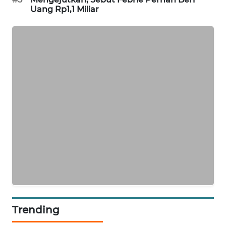
Uang Rp1,1 Miliar
PORTAL
KONSUMEN
FORWAMKI
ALPERKLINAS
FORJASIDA
TAMBANG
NEWS
SITUNGIR
NEWS
SIDIKALANG
Trending
NEWS