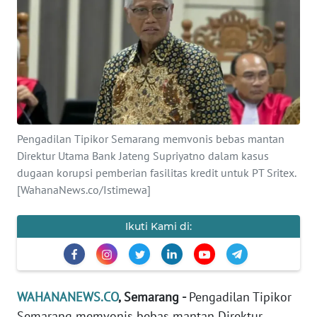
SAINS-TEKNO
KESEHATAN
INTERNASIONAL
SERBA-SERBI
Pengadilan Tipikor Semarang memvonis bebas mantan
Direktur Utama Bank Jateng Supriyatno dalam kasus
PENDIDIKAN
dugaan korupsi pemberian fasilitas kredit untuk PT Sritex.
[WahanaNews.co/Istimewa]
OLAHRAGA
Ikuti Kami di:
OPINI
EDITORIAL
WAHANANEWS.CO
, Semarang -
Pengadilan Tipikor
Semarang memvonis bebas mantan Direktur