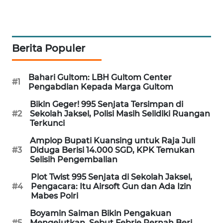
MAWAKA
ID
Berita Populer
MARTABAT
NET
Bahari Gultom: LBH Gultom Center
#1
Pengabdian Kepada Marga Gultom
PLN
WATCH
Bikin Geger! 995 Senjata Tersimpan di
#2
Sekolah Jaksel, Polisi Masih Selidiki Ruangan
Terkunci
MKLI
Amplop Bupati Kuansing untuk Raja Juli
#3
Diduga Berisi 14.000 SGD, KPK Temukan
LPKKI
Selisih Pengembalian
Plot Twist 995 Senjata di Sekolah Jaksel,
LKKI
#4
Pengacara: Itu Airsoft Gun dan Ada Izin
Mabes Polri
KOPEKLIN
Boyamin Saiman Bikin Pengakuan
#5
Mengejutkan, Sebut Febrie Pernah Beri