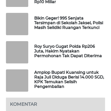
Rp10 Miliar
WAHANA
DESA
WISATA
Bikin Geger! 995 Senjata
Tersimpan di Sekolah Jaksel, Polisi
Masih Selidiki Ruangan Terkunci
LAPAK
WAHANA
Roy Suryo Gugat Polda Rp206
Wahana
Juta, Hakim Nyatakan
Network
Permohonan Tak Dapat Diterima
KONSUMEN
LISTRIK
Amplop Bupati Kuansing untuk
Raja Juli Diduga Berisi 14.000 SGD,
KPK Temukan Selisih
MASYARAKAT
Pengembalian
KELISTRIKAN
WALINKI
KOMENTAR
ID