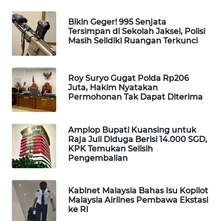
WAHANA
DESA
Bikin Geger! 995 Senjata
WISATA
Tersimpan di Sekolah Jaksel, Polisi
Masih Selidiki Ruangan Terkunci
LAPAK
WAHANA
Roy Suryo Gugat Polda Rp206
Juta, Hakim Nyatakan
Wahana
Permohonan Tak Dapat Diterima
Network
KONSUMEN
Amplop Bupati Kuansing untuk
LISTRIK
Raja Juli Diduga Berisi 14.000 SGD,
KPK Temukan Selisih
Pengembalian
MASYARAKAT
KELISTRIKAN
Kabinet Malaysia Bahas Isu Kopilot
Malaysia Airlines Pembawa Ekstasi
WALINKI
ke RI
ID