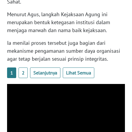
Sahat.
WN
BANTEN
Menurut Agus, langkah Kejaksaan Agung ini
merupakan bentuk ketegasan institusi dalam
WN
menjaga marwah dan nama baik kejaksaan.
NTT
Ia menilai proses tersebut juga bagian dari
WN
mekanisme pengamanan sumber daya organisasi
KEPRI
agar tetap berjalan sesuai prinsip integritas.
WN
1
2
Selanjutnya
Lihat Semua
PAPUA
WN
PAPUA
BARAT
WN
RIAU