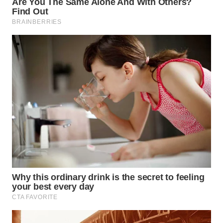
WN
SUMEDANG
WN
CIANJUR
WN
KEPULAUAN
SERIBU
WN
TANGERANG
WN
BINJAI
WN
CIREBON