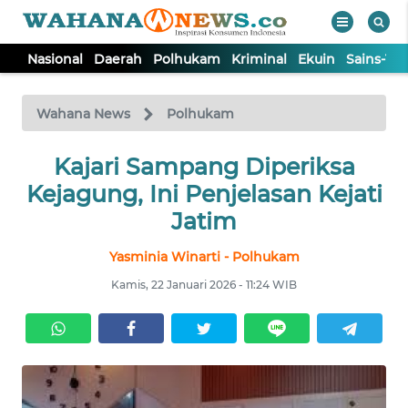
Nasional
Daerah
Polhukam
Kriminal
Ekuin
Sains-Te
WAHANA
Tutup
TV
Wahana News
Polhukam
NASIONAL
Kajari Sampang Diperiksa
Kejagung, Ini Penjelasan Kejati
DAERAH
Jatim
Yasminia Winarti - Polhukam
POLHUKAM
Kamis, 22 Januari 2026 - 11:24 WIB
KRIMINAL
EKUIN