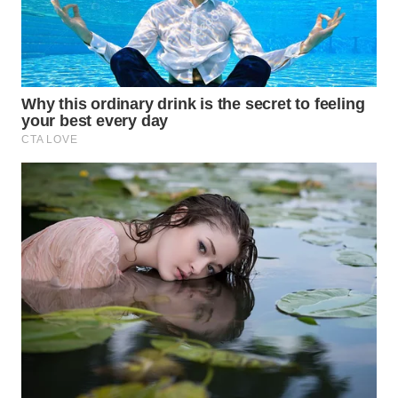
TAPANULI
TENGAH
WN DELI
SERDANG
WN
TEBING
TINGGI
WN
PAKPAK
WN
KARAWANG
WN
BEKASI