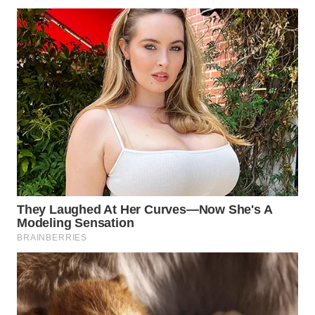
Wahana
Media
Group
WAHANA
NEWS
WAHANA
TANI
WAHANA
ADVOKAT
WAHANA
INFRASTRUKTUR
WAHANA
KONSUMEN