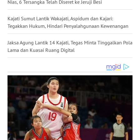
Nias, 6 Tersangka Telah Diseret ke Jeruji Besi
WN
NUSANTARA
Kajati Sumut Lantik Wakajati, Aspidum dan Kajari:
Tegakkan Hukum, Hindari Penyalahgunaan Kewenangan
WN
JOGJA
Jaksa Agung Lantik 14 Kajati, Tegas Minta Tinggalkan Pola
Lama dan Kuasai Ruang Digital
WN
JATIM
WN
BALI
WN
KALBAR
WN
KALTENG