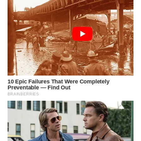
WN
INDRAMAYU
WN
KUNINGAN
WN
MAJALENGKA
WN
SUBANG
WN
SUKABUMI
WN
PURWAKARTA