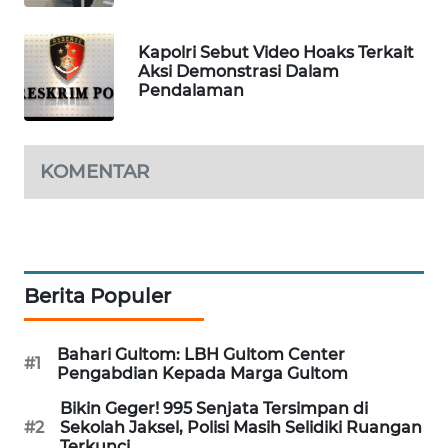
MAWAKA
Kapolri Sebut Video Hoaks Terkait
ID
Aksi Demonstrasi Dalam
Pendalaman
MARTABAT
NET
KOMENTAR
PLN
WATCH
MKLI
Berita Populer
LPKKI
Bahari Gultom: LBH Gultom Center
LKKI
#1
Pengabdian Kepada Marga Gultom
Bikin Geger! 995 Senjata Tersimpan di
KOPEKLIN
#2
Sekolah Jaksel, Polisi Masih Selidiki Ruangan
Terkunci