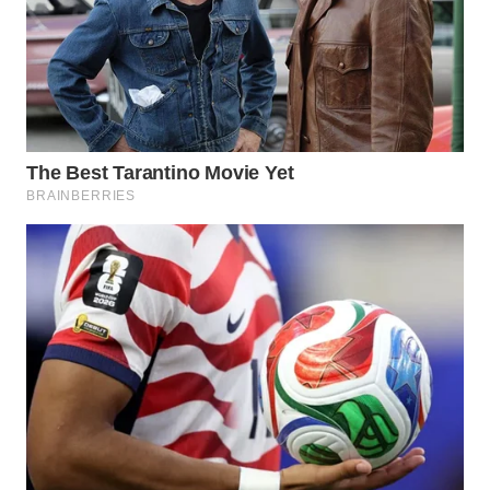
WN
PRIANGAN
TIMUR
WN
SEMARANG
WN
SOLO
WN
BOROBUDUR
WN
MADURA
WN
SURABAYA