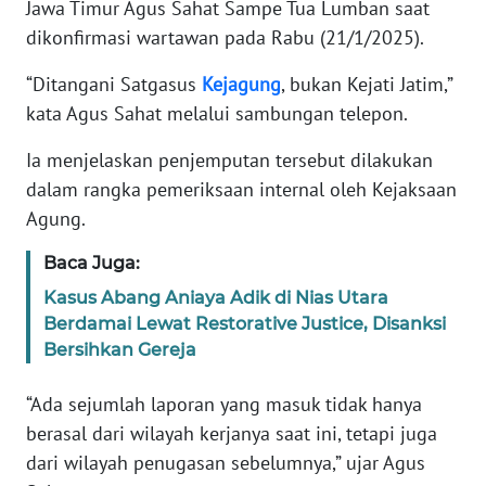
Jawa Timur Agus Sahat Sampe Tua Lumban saat
dikonfirmasi wartawan pada Rabu (21/1/2025).
KARIR
“Ditangani Satgasus
Kejagung
, bukan Kejati Jatim,”
DISCLAIMER
kata Agus Sahat melalui sambungan telepon.
Ia menjelaskan penjemputan tersebut dilakukan
Wahana
News
dalam rangka pemeriksaan internal oleh Kejaksaan
Regional
Agung.
WN
Baca Juga:
SUMUT
Kasus Abang Aniaya Adik di Nias Utara
Berdamai Lewat Restorative Justice, Disanksi
WN
Bersihkan Gereja
JAKARTA
“Ada sejumlah laporan yang masuk tidak hanya
WN
berasal dari wilayah kerjanya saat ini, tetapi juga
JABAR
dari wilayah penugasan sebelumnya,” ujar Agus