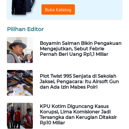
WAHANA
Buka Katalog
SPORT
Pilihan Editor
WAHANA
UMKM
Boyamin Saiman Bikin Pengakuan
Mengejutkan, Sebut Febrie
WAHANA
Pernah Beri Uang Rp1,1 Miliar
SELEB
WAHANA
Plot Twist 995 Senjata di Sekolah
PERSONA
Jaksel, Pengacara: Itu Airsoft Gun
dan Ada Izin Mabes Polri
WAHANA
OTOMOTIF
KPU Kotim Diguncang Kasus
Korupsi, Lima Komisioner Jadi
WAHANA
Tersangka dan Kerugian Ditaksir
HEALTH
Rp10 Miliar