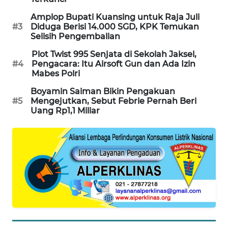
PORTAL
Amplop Bupati Kuansing untuk Raja Juli
KONSUMEN
#3
Diduga Berisi 14.000 SGD, KPK Temukan
Selisih Pengembalian
FORWAMKI
Plot Twist 995 Senjata di Sekolah Jaksel,
#4
Pengacara: Itu Airsoft Gun dan Ada Izin
Mabes Polri
ALPERKLINAS
Boyamin Saiman Bikin Pengakuan
#5
Mengejutkan, Sebut Febrie Pernah Beri
FORJASIDA
Uang Rp1,1 Miliar
TAMBANG
NEWS
SITUNGIR
NEWS
SIDIKALANG
NEWS