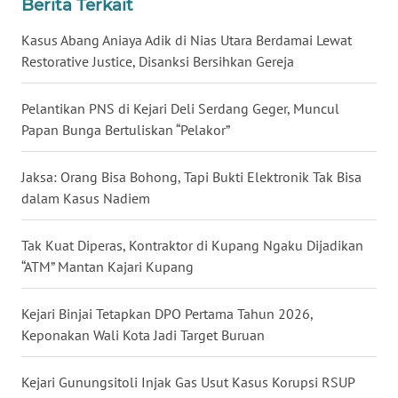
Berita Terkait
WN
Kasus Abang Aniaya Adik di Nias Utara Berdamai Lewat
BABEL
Restorative Justice, Disanksi Bersihkan Gereja
WN
Pelantikan PNS di Kejari Deli Serdang Geger, Muncul
SUMBAR
Papan Bunga Bertuliskan “Pelakor”
WN
Jaksa: Orang Bisa Bohong, Tapi Bukti Elektronik Tak Bisa
SUMSEL
dalam Kasus Nadiem
WN
BENGKULU
Tak Kuat Diperas, Kontraktor di Kupang Ngaku Dijadikan
“ATM” Mantan Kajari Kupang
WN
LAMPUNG
Kejari Binjai Tetapkan DPO Pertama Tahun 2026,
Keponakan Wali Kota Jadi Target Buruan
WN
JATENG
Kejari Gunungsitoli Injak Gas Usut Kasus Korupsi RSUP