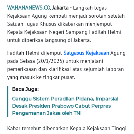
Informasi
WAHANANEWS.CO
, Jakarta -
Langkah tegas
Kejaksaan Agung kembali menjadi sorotan setelah
INDEKS
BERITA
Satuan Tugas Khusus dikabarkan menjemput
Kepala Kejaksaan Negeri Sampang Fadilah Helmi
KONTAK
untuk diperiksa langsung di Jakarta.
KAMI
Fadilah Helmi dijemput
Satgasus
Kejaksaan
Agung
INFO
pada Selasa (20/1/2025) untuk menjalani
IKLAN
pemeriksaan dan klarifikasi atas sejumlah laporan
yang masuk ke tingkat pusat.
TENTANG
KAMI
Baca Juga:
Ganggu Sistem Peradilan Pidana, Imparsial
PEDOMAN
Desak Presiden Prabowo Cabut Perpres
MEDIA
Pengamanan Jaksa oleh TNI
SIBER
Kabar tersebut dibenarkan Kepala Kejaksaan Tinggi
REDAKSI