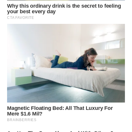
WN
BOGOR
WN
DEPOK
WN
TAPANULI
UTARA
WN
SAMOSIR
WN
PADANG
LAWAS