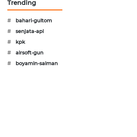
Trending
SIBARAGAS
NEWS
#
bahari-gultom
METRO
#
senjata-api
SIANTAR
#
kpk
NEWS
#
airsoft-gun
METRO
#
boyamin-saiman
MEDAN
NEWS
METRO
JAKARTA
NEWS
KRT
NEWS