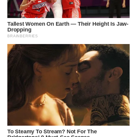
WN
KALTARA
WN
KALSEL
WN
KALTIM
WN
SULSEL
WN
GORONTALO
WN
SULUT