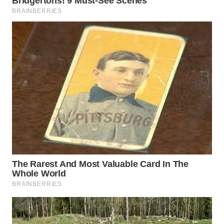
WN
MALUKU
WN
MALUT
WN
DAIRI
WN
DANAU
TOBA
WN
NIAS
WN
LANGKAT