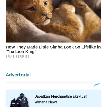
WAHANA
LISTRIK
WAHANA
TRAVEL
WAHANA
TV
WAHANANEWS
ID
Advertorial
WAHANANEWS
CO ID
WAHANANEWS
Dapatkan Merchandise Eksklusif
NET
Wahana News