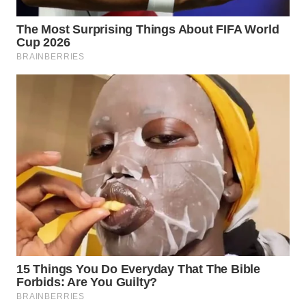
WN
NATUNA
WN
BINTAN
WN
MANDALIKA
WN
LIKUPANG
WN
LABUANBAJO
WN
BORNEO