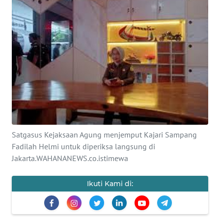
SAINS-TEKNO
KESEHATAN
INTERNASIONAL
SERBA-SERBI
PENDIDIKAN
Satgasus Kejaksaan Agung menjemput Kajari Sampang
OLAHRAGA
Fadilah Helmi untuk diperiksa langsung di
Jakarta.WAHANANEWS.co.istimewa
OPINI
Ikuti Kami di:
EDITORIAL