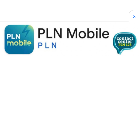
X
WAHANA MEDIA GROUP
|
|
|
WAHANA NEWS co
WAHANA TANI
WAHANA ADVOKAT