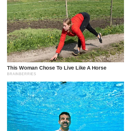
WN
TAPANULI
SELATAN
WN
TANJUNG
LESUNG
WN
KARO
WN
SIMALUNGUN
WN
LABUHANBATU
WN