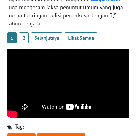
WN
juga mengecam jaksa penuntut umum yang juga
BANTEN
menuntut ringan polisi pemerkosa dengan 3,5
tahun penjara.
WN
NTT
1
2
Selanjutnya
Lihat Semua
WN
KEPRI
WN
PAPUA
WN
PAPUA
BARAT
WN
Tag:
RIAU