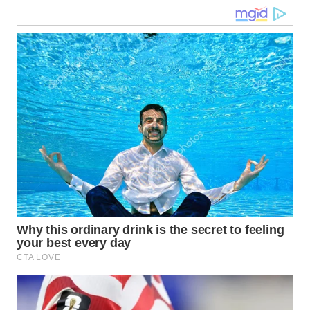
WN
NUSANTARA
WN
JOGJA
WN
JATIM
WN
BALI
WN
KALBAR
WN
KALTENG