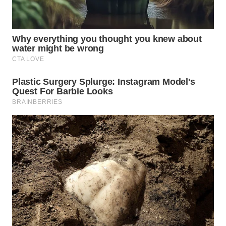
WN
SUMEDANG
WN
CIANJUR
WN
KEPULAUAN
SERIBU
WN
TANGERANG
WN
BINJAI
WN
CIREBON