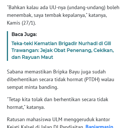
"Bahkan kalau ada UU-nya (undang-undang) boleh
KARIR
menembak, saya tembak kepalanya," katanya,
Kamis (27/1).
DISCLAIMER
Baca Juga:
Wahana
Teka-teki Kematian Brigadir Nurhadi di Gili
News
Trawangan: Jejak Obat Penenang, Cekikan,
Regional
dan Rayuan Maut
WN
Sabana memastikan Bripka Bayu juga sudah
SUMUT
diberhentikan secara tidak hormat (PTDH) walau
sempat minta banding.
WN
JAKARTA
"Tetap kita tolak dan berhentikan secara tidak
hormat," katanya.
WN
JABAR
Ratusan mahasiswa ULM menggeruduk kantor
Kejati Kalsel di Jalan DI Pandjaitan,
Banjarmasin