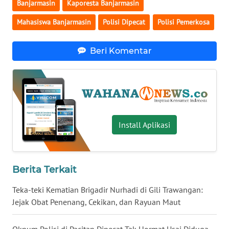
Banjarmasin
Kaporesta Banjarmasin
WN
Mahasiswa Banjarmasin
Polisi Dipecat
Polisi Pemerkosa
SERAMBI
Beri Komentar
WN
JAMBI
WN
SULTRA
Install Aplikasi
WN
NTB
Berita Terkait
WN
SULTENG
Teka-teki Kematian Brigadir Nurhadi di Gili Trawangan:
Jejak Obat Penenang, Cekikan, dan Rayuan Maut
WN
SULBAR
Oknum Polisi di Pacitan Dipecat Tak Hormat Usai Diduga