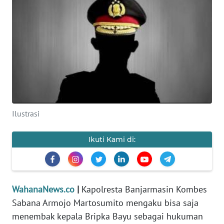
SAINS-TEKNO
KESEHATAN
INTERNASIONAL
SERBA-SERBI
Ilustrasi
PENDIDIKAN
Ikuti Kami di:
OLAHRAGA
OPINI
WahanaNews.co
|
Kapolresta Banjarmasin Kombes
EDITORIAL
Sabana Armojo Martosumito mengaku bisa saja
menembak kepala Bripka Bayu sebagai hukuman