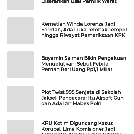
Diserahkan Usai Pemilik Wafat
WAHANA
LISTRIK
Kematian Winda Lorenza Jadi
Sorotan, Ada Luka Tembak Tempel
WAHANA
hingga Riwayat Pemeriksaan KPK
TRAVEL
WAHANA
Boyamin Saiman Bikin Pengakuan
TV
Mengejutkan, Sebut Febrie
Pernah Beri Uang Rp1,1 Miliar
WAHANANEWS
ID
Plot Twist 995 Senjata di Sekolah
WAHANANEWS
Jaksel, Pengacara: Itu Airsoft Gun
dan Ada Izin Mabes Polri
CO ID
WAHANANEWS
KPU Kotim Diguncang Kasus
NET
Korupsi, Lima Komisioner Jadi