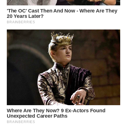
WN
TAPANULI
SELATAN
WN
TANJUNG
LESUNG
WN
KARO
WN
SIMALUNGUN
WN
LABUHANBATU
WN