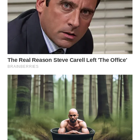
WN
BOGOR
WN
DEPOK
WN
TAPANULI
UTARA
WN
SAMOSIR
WN
PADANG
LAWAS