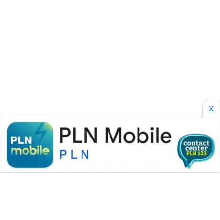
SONYA
ASA
NEWS
X