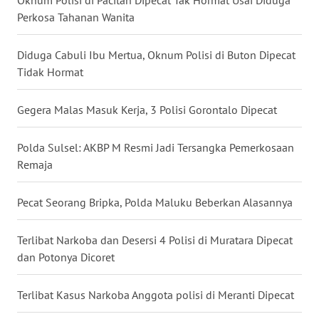
Perkosa Tahanan Wanita
WN
BABEL
Diduga Cabuli Ibu Mertua, Oknum Polisi di Buton Dipecat
Tidak Hormat
WN
SUMBAR
Gegera Malas Masuk Kerja, 3 Polisi Gorontalo Dipecat
WN
SUMSEL
Polda Sulsel: AKBP M Resmi Jadi Tersangka Pemerkosaan
Remaja
WN
BENGKULU
Pecat Seorang Bripka, Polda Maluku Beberkan Alasannya
WN
Terlibat Narkoba dan Desersi 4 Polisi di Muratara Dipecat
LAMPUNG
dan Potonya Dicoret
WN
Terlibat Kasus Narkoba Anggota polisi di Meranti Dipecat
JATENG