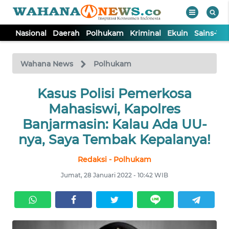
Nasional
Daerah
Polhukam
Kriminal
Ekuin
Sains-Te
WAHANA
Tutup
TV
Wahana News
Polhukam
NASIONAL
Kasus Polisi Pemerkosa
Mahasiswi, Kapolres
DAERAH
Banjarmasin: Kalau Ada UU-
nya, Saya Tembak Kepalanya!
POLHUKAM
Redaksi - Polhukam
Jumat, 28 Januari 2022 - 10:42 WIB
KRIMINAL
EKUIN