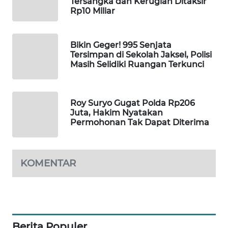
Tersangka dan Kerugian Ditaksir
Rp10 Miliar
WAHANA
SPORT
Bikin Geger! 995 Senjata
WAHANA
Tersimpan di Sekolah Jaksel, Polisi
UMKM
Masih Selidiki Ruangan Terkunci
WAHANA
SELEB
Roy Suryo Gugat Polda Rp206
Juta, Hakim Nyatakan
Permohonan Tak Dapat Diterima
WAHANA
PERSONA
KOMENTAR
WAHANA
OTOMOTIF
WAHANA
HEALTH
Berita Populer