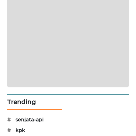
MAWAKA
ID
MARTABAT
NET
PLN
WATCH
MKLI
LPKKI
Trending
LKKI
#
senjata-api
KOPEKLIN
#
kpk