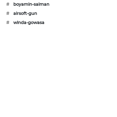
#
boyamin-saiman
PORTAL
KONSUMEN
#
airsoft-gun
#
winda-gowasa
FORWAMKI
ALPERKLINAS
FORJASIDA
TAMBANG
NEWS
SITUNGIR
NEWS
SIDIKALANG
NEWS