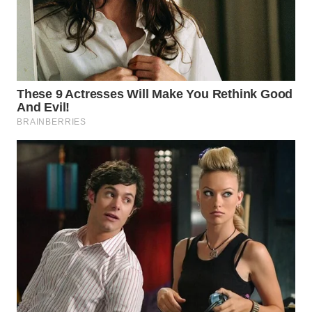
WN
MALUKU
WN
MALUT
WN
DAIRI
WN
DANAU
TOBA
WN
NIAS
WN
LANGKAT