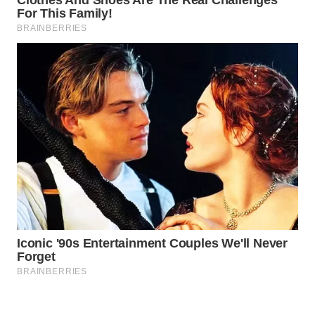
WN
NATUNA
WN
BINTAN
WN
MANDALIKA
WN
LIKUPANG
WN
LABUANBAJO
WN
BORNEO