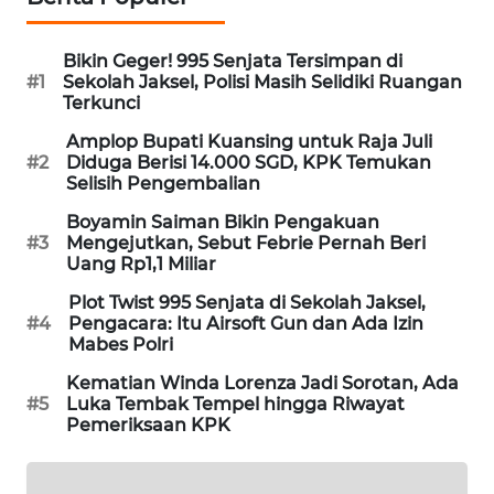
WAHANA
DESA
Bikin Geger! 995 Senjata Tersimpan di
WISATA
#1
Sekolah Jaksel, Polisi Masih Selidiki Ruangan
Terkunci
LAPAK
Amplop Bupati Kuansing untuk Raja Juli
WAHANA
#2
Diduga Berisi 14.000 SGD, KPK Temukan
Selisih Pengembalian
Wahana
Boyamin Saiman Bikin Pengakuan
Network
#3
Mengejutkan, Sebut Febrie Pernah Beri
Uang Rp1,1 Miliar
KONSUMEN
Plot Twist 995 Senjata di Sekolah Jaksel,
LISTRIK
#4
Pengacara: Itu Airsoft Gun dan Ada Izin
Mabes Polri
MASYARAKAT
Kematian Winda Lorenza Jadi Sorotan, Ada
KELISTRIKAN
#5
Luka Tembak Tempel hingga Riwayat
Pemeriksaan KPK
WALINKI
ID