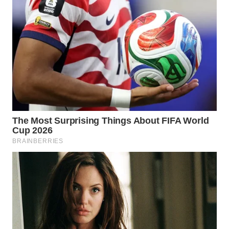
WN
KALTARA
WN
KALSEL
WN
KALTIM
WN
SULSEL
WN
GORONTALO
WN
SULUT