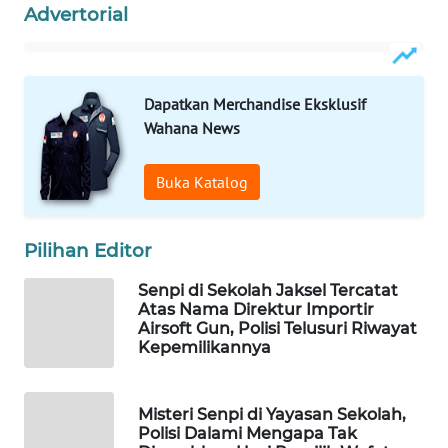
Advertorial
Wahana
Media
Group
Dapatkan Merchandise Eksklusif
WAHANA
Wahana News
NEWS
WAHANA
Buka Katalog
TANI
Pilihan Editor
WAHANA
ADVOKAT
Senpi di Sekolah Jaksel Tercatat
Atas Nama Direktur Importir
Airsoft Gun, Polisi Telusuri Riwayat
WAHANA
Kepemilikannya
INFRASTRUKTUR
WAHANA
Misteri Senpi di Yayasan Sekolah,
KONSUMEN
Polisi Dalami Mengapa Tak