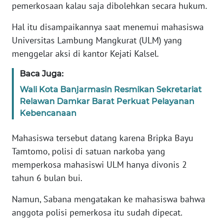
Informasi
pemerkosaan kalau saja dibolehkan secara hukum.
INDEKS
Hal itu disampaikannya saat menemui mahasiswa
BERITA
Universitas Lambung Mangkurat (ULM) yang
menggelar aksi di kantor Kejati Kalsel.
KONTAK
KAMI
Baca Juga:
Wali Kota Banjarmasin Resmikan Sekretariat
INFO
Relawan Damkar Barat Perkuat Pelayanan
IKLAN
Kebencanaan
TENTANG
Mahasiswa tersebut datang karena Bripka Bayu
KAMI
Tamtomo, polisi di satuan narkoba yang
memperkosa mahasiswi ULM hanya divonis 2
PEDOMAN
tahun 6 bulan bui.
MEDIA
SIBER
Namun, Sabana mengatakan ke mahasiswa bahwa
anggota polisi pemerkosa itu sudah dipecat.
REDAKSI