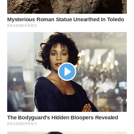
WN
INDRAMAYU
WN
KUNINGAN
WN
MAJALENGKA
WN
SUBANG
WN
SUKABUMI
WN
PURWAKARTA