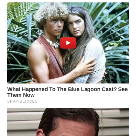
TAPANULI
TENGAH
WN DELI
SERDANG
WN
TEBING
TINGGI
WN
PAKPAK
WN
KARAWANG
WN
BEKASI