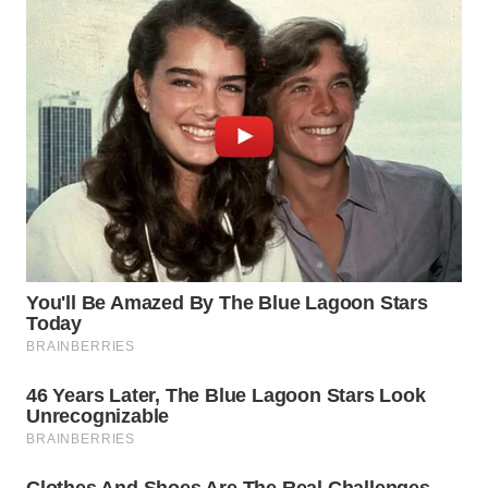
WN
PRIANGAN
TIMUR
WN
SEMARANG
WN
SOLO
WN
BOROBUDUR
WN
MADURA
WN
SURABAYA