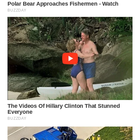
WN
SUMEDANG
WN
CIANJUR
WN
KEPULAUAN
SERIBU
WN
TANGERANG
WN
BINJAI
WN
CIREBON