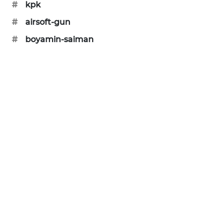
#
kpk
PORTAL
KONSUMEN
#
airsoft-gun
#
boyamin-saiman
FORWAMKI
ALPERKLINAS
FORJASIDA
TAMBANG
NEWS
SITUNGIR
NEWS
SIDIKALANG
NEWS