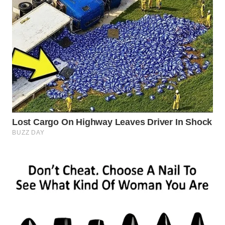
WN
INDRAMAYU
WN
KUNINGAN
WN
MAJALENGKA
WN
SUBANG
WN
SUKABUMI
WN
PURWAKARTA