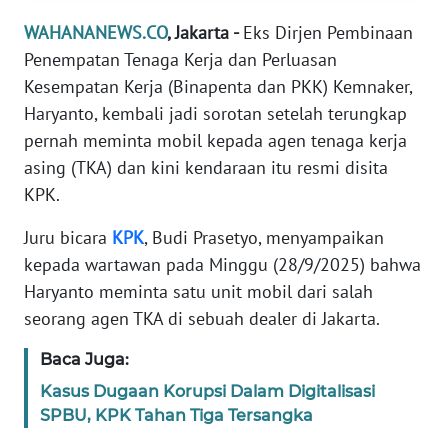
Informasi
WAHANANEWS.CO
, Jakarta -
Eks Dirjen Pembinaan
INDEKS
Penempatan Tenaga Kerja dan Perluasan
BERITA
Kesempatan Kerja (Binapenta dan PKK) Kemnaker,
Haryanto, kembali jadi sorotan setelah terungkap
KONTAK
pernah meminta mobil kepada agen tenaga kerja
KAMI
asing (TKA) dan kini kendaraan itu resmi disita
KPK.
INFO
IKLAN
Juru bicara
KPK
, Budi Prasetyo, menyampaikan
kepada wartawan pada Minggu (28/9/2025) bahwa
TENTANG
Haryanto meminta satu unit mobil dari salah
KAMI
seorang agen TKA di sebuah dealer di Jakarta.
PEDOMAN
Baca Juga:
MEDIA
SIBER
Kasus Dugaan Korupsi Dalam Digitalisasi
SPBU, KPK Tahan Tiga Tersangka
REDAKSI