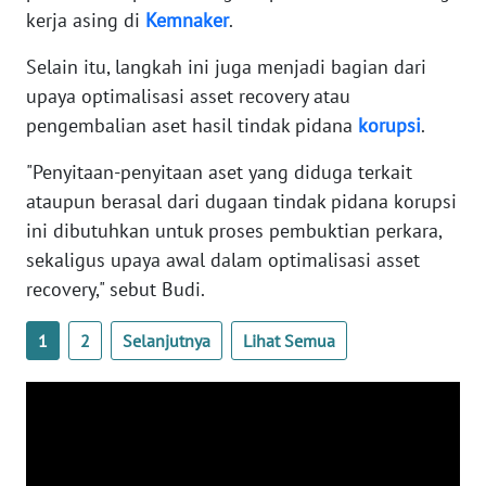
kerja asing di
Kemnaker
.
WN
BANTEN
Selain itu, langkah ini juga menjadi bagian dari
upaya optimalisasi asset recovery atau
WN
NTT
pengembalian aset hasil tindak pidana
korupsi
.
"Penyitaan-penyitaan aset yang diduga terkait
WN
ataupun berasal dari dugaan tindak pidana korupsi
KEPRI
ini dibutuhkan untuk proses pembuktian perkara,
sekaligus upaya awal dalam optimalisasi asset
WN
PAPUA
recovery," sebut Budi.
WN
1
2
Selanjutnya
Lihat Semua
PAPUA
BARAT
WN
RIAU