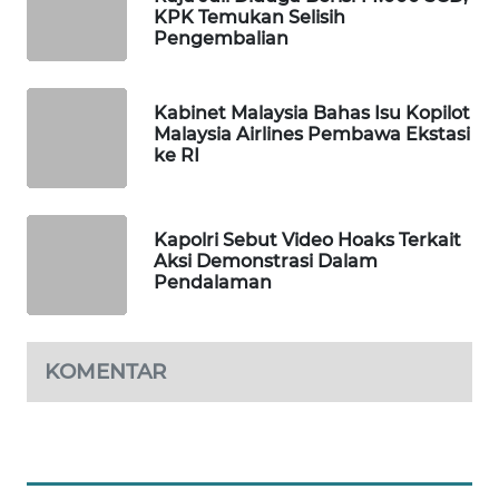
KPK Temukan Selisih
WAHANA
Pengembalian
SPORT
WAHANA
Kabinet Malaysia Bahas Isu Kopilot
Malaysia Airlines Pembawa Ekstasi
UMKM
ke RI
WAHANA
SELEB
Kapolri Sebut Video Hoaks Terkait
Aksi Demonstrasi Dalam
WAHANA
Pendalaman
PERSONA
WAHANA
KOMENTAR
OTOMOTIF
WAHANA
HEALTH