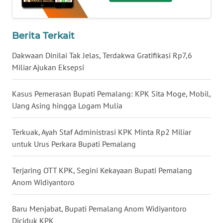
WN
BABEL
Berita Terkait
WN
Dakwaan Dinilai Tak Jelas, Terdakwa Gratifikasi Rp7,6
SUMBAR
Miliar Ajukan Eksepsi
WN
Kasus Pemerasan Bupati Pemalang: KPK Sita Moge, Mobil,
SUMSEL
Uang Asing hingga Logam Mulia
WN
Terkuak, Ayah Staf Administrasi KPK Minta Rp2 Miliar
BENGKULU
untuk Urus Perkara Bupati Pemalang
WN
Terjaring OTT KPK, Segini Kekayaan Bupati Pemalang
LAMPUNG
Anom Widiyantoro
WN
Baru Menjabat, Bupati Pemalang Anom Widiyantoro
JATENG
Diciduk KPK