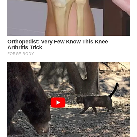
WN
TAPANULI
SELATAN
WN
TANJUNG
LESUNG
WN
KARO
WN
SIMALUNGUN
WN
LABUHANBATU
WN