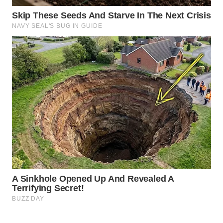
WN
NATUNA
WN
BINTAN
WN
MANDALIKA
WN
LIKUPANG
WN
LABUANBAJO
WN
BORNEO