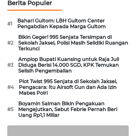
Berita Populer
WAHANA
DESA
WISATA
Bahari Gultom: LBH Gultom Center
#1
Pengabdian Kepada Marga Gultom
LAPAK
Bikin Geger! 995 Senjata Tersimpan di
WAHANA
#2
Sekolah Jaksel, Polisi Masih Selidiki Ruangan
Terkunci
Wahana
Amplop Bupati Kuansing untuk Raja Juli
Network
#3
Diduga Berisi 14.000 SGD, KPK Temukan
Selisih Pengembalian
KONSUMEN
Plot Twist 995 Senjata di Sekolah Jaksel,
LISTRIK
#4
Pengacara: Itu Airsoft Gun dan Ada Izin
Mabes Polri
MASYARAKAT
Boyamin Saiman Bikin Pengakuan
KELISTRIKAN
#5
Mengejutkan, Sebut Febrie Pernah Beri
Uang Rp1,1 Miliar
WALINKI
ID