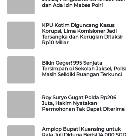
dan Ada Izin Mabes Polri
WAHANA
LISTRIK
KPU Kotim Diguncang Kasus
Korupsi, Lima Komisioner Jadi
WAHANA
Tersangka dan Kerugian Ditaksir
TRAVEL
Rp10 Miliar
WAHANA
TV
Bikin Geger! 995 Senjata
Tersimpan di Sekolah Jaksel, Polisi
Masih Selidiki Ruangan Terkunci
WAHANANEWS
ID
Roy Suryo Gugat Polda Rp206
WAHANANEWS
Juta, Hakim Nyatakan
CO ID
Permohonan Tak Dapat Diterima
WAHANANEWS
NET
Amplop Bupati Kuansing untuk
Raja Juli Diduga Berisi 14.000 SGD,