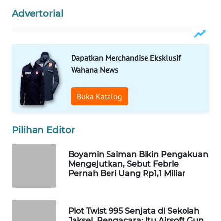
Wahana
Advertorial
Media
Group
WAHANA
Dapatkan Merchandise Eksklusif
NEWS
Wahana News
WAHANA
Buka Katalog
TANI
WAHANA
Pilihan Editor
ADVOKAT
Boyamin Saiman Bikin Pengakuan
WAHANA
Mengejutkan, Sebut Febrie
INFRASTRUKTUR
Pernah Beri Uang Rp1,1 Miliar
WAHANA
KONSUMEN
Plot Twist 995 Senjata di Sekolah
Jaksel, Pengacara: Itu Airsoft Gun