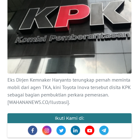
SAINS-TEKNO
KESEHATAN
INTERNASIONAL
SERBA-SERBI
PENDIDIKAN
Eks Dirjen Kemnaker Haryanto terungkap pernah meminta
mobil dari agen TKA, kini Toyota Inova tersebut disita KPK
OLAHRAGA
sebagai bagian pembuktian perkara pemerasan.
[WAHANANEWS.CO/Ilustrasi].
OPINI
Ikuti Kami di:
EDITORIAL