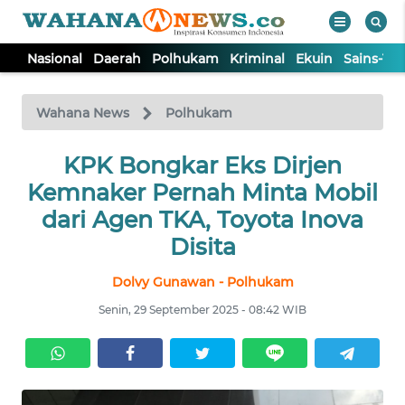
Nasional
Daerah
Polhukam
Kriminal
Ekuin
Sains-Te
WAHANA
Tutup
TV
Wahana News
Polhukam
NASIONAL
KPK Bongkar Eks Dirjen
Kemnaker Pernah Minta Mobil
DAERAH
dari Agen TKA, Toyota Inova
Disita
POLHUKAM
Dolvy Gunawan - Polhukam
Senin, 29 September 2025 - 08:42 WIB
KRIMINAL
EKUIN