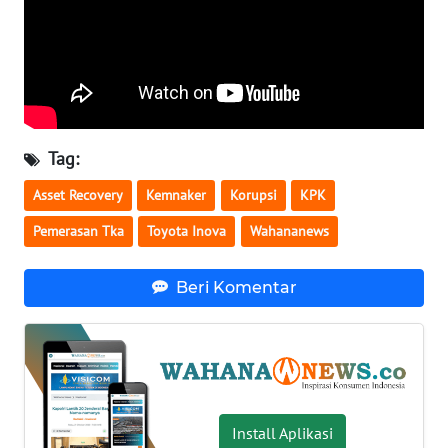
WN
SERAMBI
WN
JAMBI
Tag:
WN
Asset Recovery
Kemnaker
Korupsi
KPK
SULTRA
Pemerasan Tka
Toyota Inova
Wahananews
WN
NTB
Beri Komentar
WN
SULTENG
WN
SULBAR
Install Aplikasi