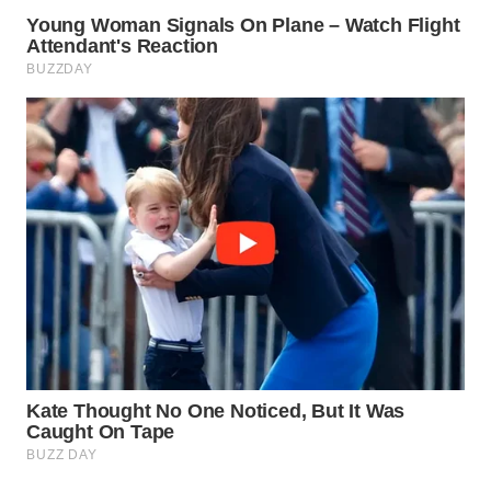
WN
BOGOR
WN
DEPOK
WN
TAPANULI
UTARA
WN
SAMOSIR
WN
PADANG
LAWAS