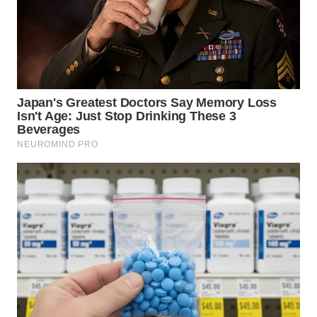
WN
KALTARA
WN
KALSEL
WN
KALTIM
WN
SULSEL
WN
GORONTALO
WN
SULUT