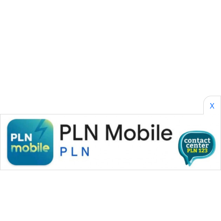
SONYA
ASA
NEWS
X