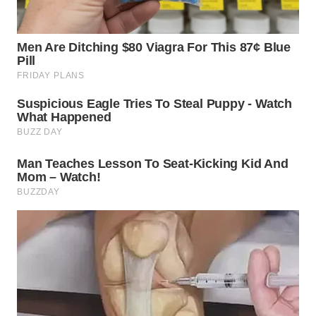
WN
MALUKU
WN
MALUT
WN
DAIRI
WN
DANAU
TOBA
WN
NIAS
WN
LANGKAT