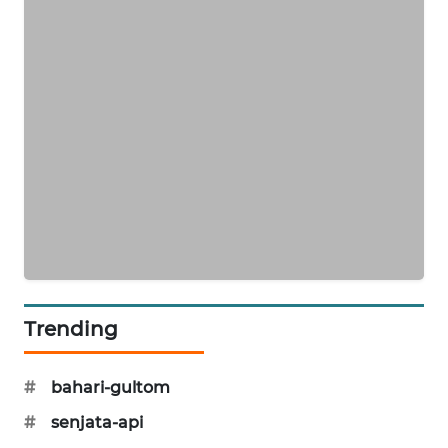
MAWAKA
ID
MARTABAT
NET
PLN
WATCH
MKLI
LPKKI
Trending
LKKI
#
bahari-gultom
KOPEKLIN
#
senjata-api