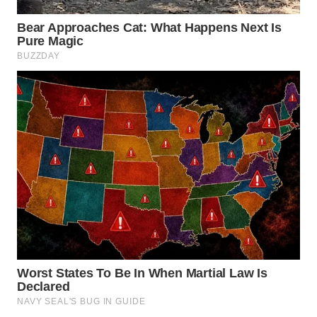
TAPANULI
TENGAH
WN DELI
SERDANG
WN
TEBING
TINGGI
WN
PAKPAK
WN
KARAWANG
WN
BEKASI