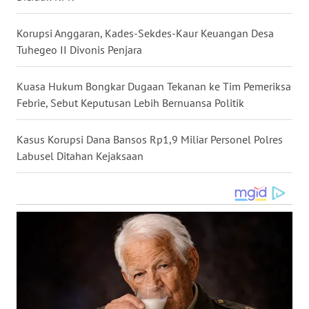
WN
NUSANTARA
Korupsi Anggaran, Kades-Sekdes-Kaur Keuangan Desa
Tuhegeo II Divonis Penjara
WN
JOGJA
Kuasa Hukum Bongkar Dugaan Tekanan ke Tim Pemeriksa
Febrie, Sebut Keputusan Lebih Bernuansa Politik
WN
JATIM
Kasus Korupsi Dana Bansos Rp1,9 Miliar Personel Polres
Labusel Ditahan Kejaksaan
WN
BALI
WN
KALBAR
WN
KALTENG