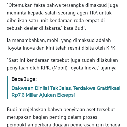
"Ditemukan fakta bahwa tersangka dimaksud juga
meminta kepada salah seorang agen TKA untuk
KARIR
dibelikan satu unit kendaraan roda empat di
sebuah dealer di Jakarta," kata Budi.
DISCLAIMER
Ia menambahkan, mobil yang dimaksud adalah
Wahana
Toyota Inova dan kini telah resmi disita oleh KPK.
News
Regional
"Saat ini kendaraan tersebut juga sudah dilakukan
penyitaan oleh KPK. (Mobil) Toyota Inova," ujarnya.
WN
SUMUT
Baca Juga:
Dakwaan Dinilai Tak Jelas, Terdakwa Gratifikasi
WN
Rp7,6 Miliar Ajukan Eksepsi
JAKARTA
Budi menjelaskan bahwa penyitaan aset tersebut
WN
merupakan bagian penting dalam proses
JABAR
pembuktian perkara dugaan pemerasan izin tenaga