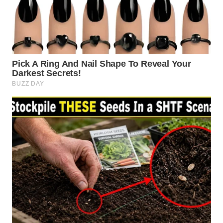
WN
PRIANGAN
TIMUR
WN
SEMARANG
WN
SOLO
WN
BOROBUDUR
WN
MADURA
WN
SURABAYA