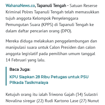
Informasi
WahanaNews.co
, Tapanuli Tengah -
Satuan Reserse
Kriminal Polres Tapanuli Tengah telah memasukkan
INDEKS
BERITA
tujuh anggota Kelompok Penyelenggara
Pemungutan Suara (KPPS) di Tapanuli Tengah ke
KONTAK
dalam daftar pencarian orang (DPO).
KAMI
Mereka diduga melakukan penggelembungan dan
manipulasi suara untuk Calon Presiden dan calon
INFO
IKLAN
anggota legislatif pada pemilihan umum tanggal
14 Februari yang lalu.
TENTANG
KAMI
Baca Juga:
KPU Siapkan 28 Ribu Petugas untuk PSU
PEDOMAN
Pilkada Tasikmalaya
MEDIA
SIBER
Ketujuh orang itu ialah Triwono Gajah (34) Sulastri
Novalina siregar (22) Rudi Kartono Lase (27) Nunut
REDAKSI