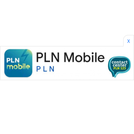
SONYA
ASA
NEWS
X