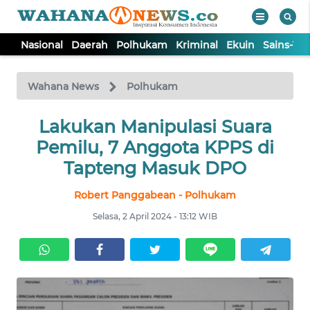
Nasional
Daerah
Polhukam
Kriminal
Ekuin
Sains-Te
WAHANA
Tutup
TV
Wahana News
Polhukam
NASIONAL
Lakukan Manipulasi Suara
Pemilu, 7 Anggota KPPS di
DAERAH
Tapteng Masuk DPO
Robert Panggabean - Polhukam
POLHUKAM
Selasa, 2 April 2024 - 13:12 WIB
KRIMINAL
EKUIN