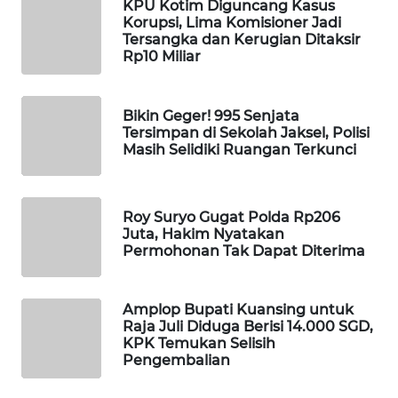
KPU Kotim Diguncang Kasus
Korupsi, Lima Komisioner Jadi
WAHANA
Tersangka dan Kerugian Ditaksir
LISTRIK
Rp10 Miliar
WAHANA
TRAVEL
Bikin Geger! 995 Senjata
Tersimpan di Sekolah Jaksel, Polisi
Masih Selidiki Ruangan Terkunci
WAHANA
TV
Roy Suryo Gugat Polda Rp206
WAHANANEWS
Juta, Hakim Nyatakan
ID
Permohonan Tak Dapat Diterima
WAHANANEWS
CO ID
Amplop Bupati Kuansing untuk
Raja Juli Diduga Berisi 14.000 SGD,
KPK Temukan Selisih
WAHANANEWS
Pengembalian
NET