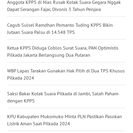
Anggota KPPS di Nias Rusak Kotak Suara Gegara Nggak
WN
Dapat Serangan Fajar, Divonis 3 Tahun Penjara
NUSANTARA
Cagub Sulsel Ramdhan Pomanto Tuding KPPS Bikin
WN
Jutaan Suara Palsu di 14.548 TPS
JOGJA
Ketua KPPS Diduga Coblos Surat Suara, PAN Optimistis
WN
Pilkada Jakarta Berlangsung Dua Putaran
JATIM
WBP Lapas Tarakan Gunakan Hak Pilih di Dua TPS Khusus
WN
Pilkada 2024
BALI
Saksi Bakar Kotak Suara Pilkada di Jambi, Salah Paham
WN
dengan KPPS
KALBAR
KPU Kabupaten Mukomuko Minta PLN Pastikan Pasokan
WN
Listrik Aman Saat Pilkada 2024
KALTENG