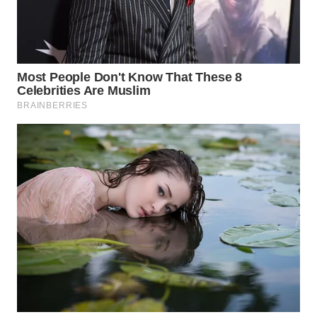
WN
BOGOR
WN
DEPOK
WN
TAPANULI
UTARA
WN
SAMOSIR
WN
PADANG
LAWAS