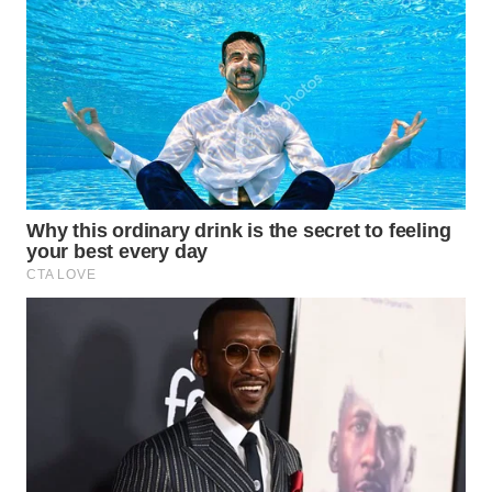
TAPANULI
TENGAH
WN DELI
SERDANG
WN
TEBING
TINGGI
WN
PAKPAK
WN
KARAWANG
WN
BEKASI