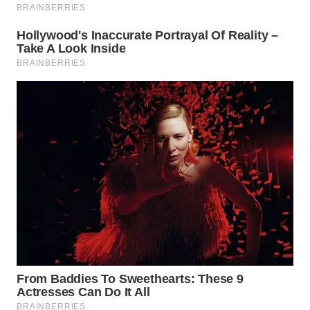
WN
MALUKU
WN
MALUT
WN
DAIRI
WN
DANAU
TOBA
WN
NIAS
WN
LANGKAT