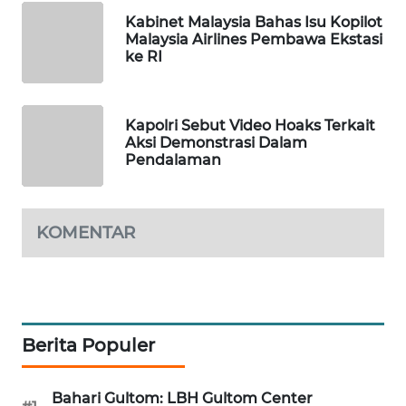
Kabinet Malaysia Bahas Isu Kopilot
WAHANA
Malaysia Airlines Pembawa Ekstasi
SPORT
ke RI
WAHANA
UMKM
Kapolri Sebut Video Hoaks Terkait
Aksi Demonstrasi Dalam
WAHANA
Pendalaman
SELEB
WAHANA
KOMENTAR
PERSONA
WAHANA
OTOMOTIF
Berita Populer
WAHANA
HEALTH
Bahari Gultom: LBH Gultom Center