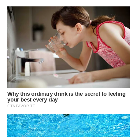
WN
TAPANULI
SELATAN
WN
TANJUNG
LESUNG
WN
KARO
WN
SIMALUNGUN
WN
LABUHANBATU
WN