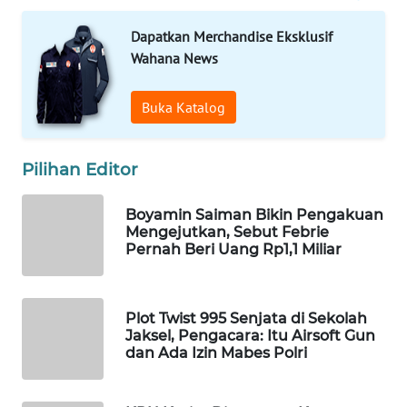
Wahana
Dapatkan Merchandise Eksklusif
Media
Group
Wahana News
WAHANA
Buka Katalog
NEWS
WAHANA
Pilihan Editor
TANI
Boyamin Saiman Bikin Pengakuan
Mengejutkan, Sebut Febrie
WAHANA
Pernah Beri Uang Rp1,1 Miliar
ADVOKAT
WAHANA
Plot Twist 995 Senjata di Sekolah
INFRASTRUKTUR
Jaksel, Pengacara: Itu Airsoft Gun
dan Ada Izin Mabes Polri
WAHANA
KONSUMEN