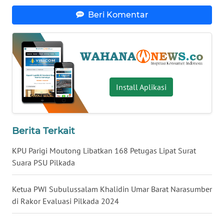
Beri Komentar
WN
BABEL
WN
SUMBAR
Install Aplikasi
WN
SUMSEL
WN
Berita Terkait
BENGKULU
KPU Parigi Moutong Libatkan 168 Petugas Lipat Surat
Suara PSU Pilkada
WN
LAMPUNG
Ketua PWI Subulussalam Khalidin Umar Barat Narasumber
WN
di Rakor Evaluasi Pilkada 2024
JATENG