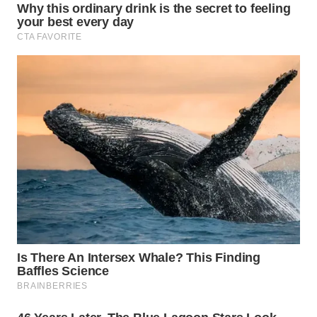
WN
SUMEDANG
WN
CIANJUR
WN
KEPULAUAN
SERIBU
WN
TANGERANG
WN
BINJAI
WN
CIREBON