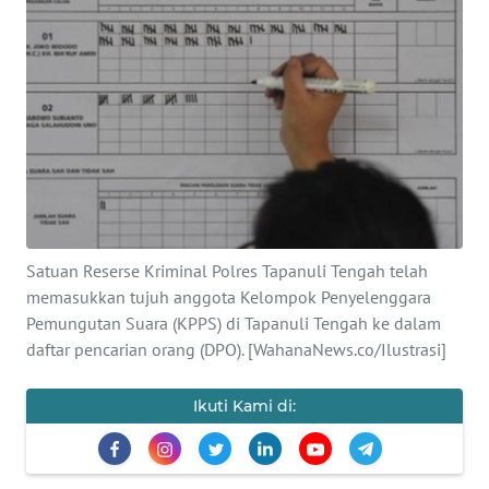
SAINS-TEKNO
KESEHATAN
INTERNASIONAL
SERBA-SERBI
PENDIDIKAN
Satuan Reserse Kriminal Polres Tapanuli Tengah telah
memasukkan tujuh anggota Kelompok Penyelenggara
OLAHRAGA
Pemungutan Suara (KPPS) di Tapanuli Tengah ke dalam
daftar pencarian orang (DPO). [WahanaNews.co/Ilustrasi]
OPINI
Ikuti Kami di:
EDITORIAL