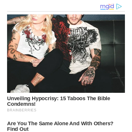
WN
KALTARA
WN
KALSEL
WN
KALTIM
WN
SULSEL
WN
GORONTALO
WN
SULUT