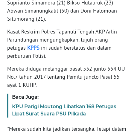
Suprianto Simamora (21) Bikso Hutauruk (23)
Abwan Simanungkalit (50) dan Doni Halomoan
KARIR
Situmorang (21).
DISCLAIMER
Kasat Reskrim Polres Tapanuli Tengah AKP Arlin
Parlindungan mengungkapkan, tujuh orang
Wahana
petugas
KPPS
ini sudah berstatus dan dalam
News
perburuan Polisi.
Regional
Mereka diduga melanggar pasal 532 junto 554 UU
WN
No.7 tahun 2017 tentang Pemilu juncto Pasal 55
SUMUT
ayat 1 KUHP.
WN
Baca Juga:
JAKARTA
KPU Parigi Moutong Libatkan 168 Petugas
Lipat Surat Suara PSU Pilkada
WN
JABAR
"Mereka sudah kita jadikan tersangka. Tetapi dalam