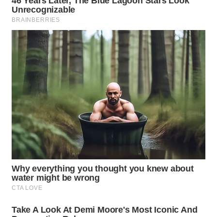
WN
INDRAMAYU
WN
KUNINGAN
WN
MAJALENGKA
WN
SUBANG
WN
SUKABUMI
WN
PURWAKARTA