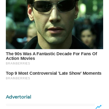
WN
NATUNA
WN
BINTAN
WN
MANDALIKA
WN
LIKUPANG
WN
LABUANBAJO
Advertorial
WN
BORNEO