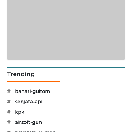
MAWAKA
ID
MARTABAT
NET
PLN
WATCH
Trending
MKLI
LPKKI
#
bahari-gultom
#
senjata-api
LKKI
#
kpk
KOPEKLIN
#
airsoft-gun