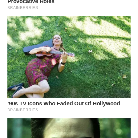
WN
PRIANGAN
TIMUR
WN
SEMARANG
WN
SOLO
WN
BOROBUDUR
WN
MADURA
WN
SURABAYA