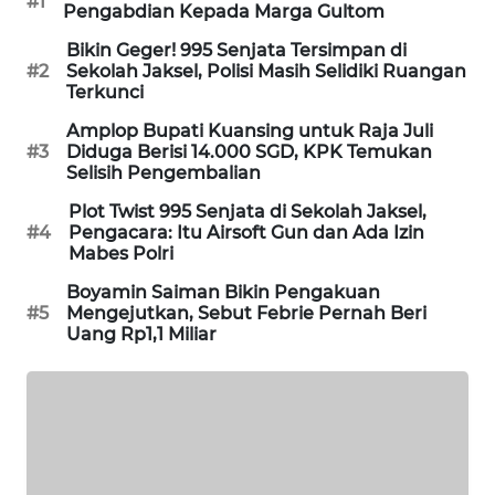
#1
Pengabdian Kepada Marga Gultom
WAHANA
DESA
Bikin Geger! 995 Senjata Tersimpan di
WISATA
#2
Sekolah Jaksel, Polisi Masih Selidiki Ruangan
Terkunci
LAPAK
Amplop Bupati Kuansing untuk Raja Juli
WAHANA
#3
Diduga Berisi 14.000 SGD, KPK Temukan
Selisih Pengembalian
Wahana
Plot Twist 995 Senjata di Sekolah Jaksel,
Network
#4
Pengacara: Itu Airsoft Gun dan Ada Izin
Mabes Polri
KONSUMEN
Boyamin Saiman Bikin Pengakuan
LISTRIK
#5
Mengejutkan, Sebut Febrie Pernah Beri
Uang Rp1,1 Miliar
MASYARAKAT
KELISTRIKAN
WALINKI
ID