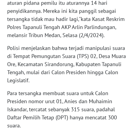
aturan pidana pemilu itu aturannya 14 hari
WN
penyidikannya. Mereka ini kita panggil sebagai
BANTEN
tersangka tidak mau hadir lagi,"kata Kasat Reskrim
Polres Tapanuli Tengah AKP Arlin Parlindungan,
WN
NTT
melansir Tribun Medan, Selasa (2/4/2024).
Polisi menjelaskan bahwa terjadi manipulasi suara
WN
di Tempat Pemungutan Suara (TPS) 02, Desa Muara
KEPRI
Ore, Kecamatan Sirandorung, Kabupaten Tapanuli
WN
Tengah, mulai dari Calon Presiden hingga Calon
PAPUA
Legislatif.
Para tersangka membuat suara untuk Calon
WN
PAPUA
Presiden nomor urut 01, Anies dan Muhaimin
BARAT
Iskandar, tercatat sebanyak 315 suara, padahal
Daftar Pemilih Tetap (DPT) hanya mencatat 300
WN
suara.
RIAU