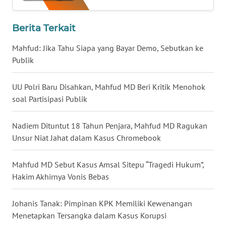
WN
NUSANTARA
Berita Terkait
Mahfud: Jika Tahu Siapa yang Bayar Demo, Sebutkan ke
WN
Publik
JOGJA
UU Polri Baru Disahkan, Mahfud MD Beri Kritik Menohok
WN
JATIM
soal Partisipasi Publik
WN
Nadiem Dituntut 18 Tahun Penjara, Mahfud MD Ragukan
BALI
Unsur Niat Jahat dalam Kasus Chromebook
WN
Mahfud MD Sebut Kasus Amsal Sitepu “Tragedi Hukum”,
KALBAR
Hakim Akhirnya Vonis Bebas
WN
Johanis Tanak: Pimpinan KPK Memiliki Kewenangan
KALTENG
Menetapkan Tersangka dalam Kasus Korupsi