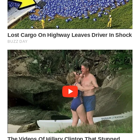
WN
NATUNA
WN
BINTAN
WN
MANDALIKA
WN
LIKUPANG
WN
LABUANBAJO
WN
BORNEO