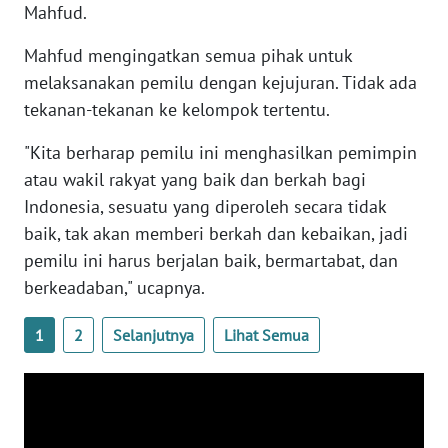
Mahfud.
WN
Mahfud mengingatkan semua pihak untuk
SERAMBI
melaksanakan pemilu dengan kejujuran. Tidak ada
tekanan-tekanan ke kelompok tertentu.
WN
JAMBI
"Kita berharap pemilu ini menghasilkan pemimpin
atau wakil rakyat yang baik dan berkah bagi
WN
SULTRA
Indonesia, sesuatu yang diperoleh secara tidak
baik, tak akan memberi berkah dan kebaikan, jadi
WN
pemilu ini harus berjalan baik, bermartabat, dan
NTB
berkeadaban," ucapnya.
WN
1
2
Selanjutnya
Lihat Semua
SULTENG
WN
SULBAR