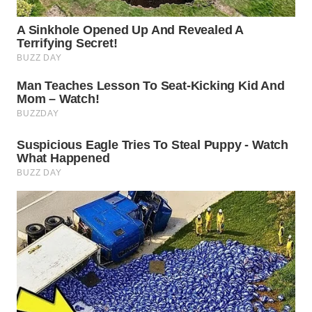
WN
PRIANGAN
TIMUR
WN
SEMARANG
WN
SOLO
WN
BOROBUDUR
WN
MADURA
WN
SURABAYA