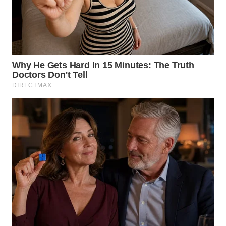
WN
MALUKU
WN
MALUT
WN
DAIRI
WN
DANAU
TOBA
WN
NIAS
WN
LANGKAT