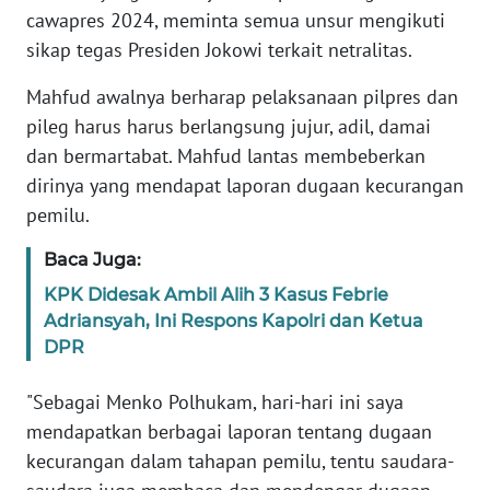
Informasi
cawapres 2024, meminta semua unsur mengikuti
sikap tegas Presiden Jokowi terkait netralitas.
INDEKS
BERITA
Mahfud awalnya berharap pelaksanaan pilpres dan
pileg harus harus berlangsung jujur, adil, damai
KONTAK
dan bermartabat. Mahfud lantas membeberkan
KAMI
dirinya yang mendapat laporan dugaan kecurangan
pemilu.
INFO
IKLAN
Baca Juga:
KPK Didesak Ambil Alih 3 Kasus Febrie
TENTANG
Adriansyah, Ini Respons Kapolri dan Ketua
KAMI
DPR
PEDOMAN
"Sebagai Menko Polhukam, hari-hari ini saya
MEDIA
SIBER
mendapatkan berbagai laporan tentang dugaan
kecurangan dalam tahapan pemilu, tentu saudara-
REDAKSI