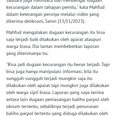
saudara juga membaca dan mendengar dugaan
kecurangan dalam tahapan pemilu," kata Mahfud
KARIR
dalam keterangan persnya melalui video yang
diterima detikcom, Senin (13/11/2023).
DISCLAIMER
Mahfud mengatakan dugaan kecurangan itu bisa
saja terjadi baik dilakukan oleh aparat ataupun
Wahana
News
warga biasa. Dia lantas membeberkan laporan
Regional
yang diterimanya itu.
WN
"Bisa jadi dugaan kecurangan itu benar terjadi. Tapi
SUMUT
bisa juga hanya manipulasi informasi, bila itu
sungguh-sungguh terjadi mungkin saja itu
WN
dilakukan oleh aparat tapi mungkin juga dilakukan
JAKARTA
oleh warga sipil biasa. Laporan yang saya terima
antara lain dugaan pemasangan baliho parpol oleh
WN
oknum tertentu, sebaliknya terjadi penurunan
JABAR
baliho parpol tertentu yang diduga dilakukan oleh