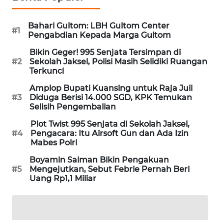
MAWAKA
Bahari Gultom: LBH Gultom Center
ID
#1
Pengabdian Kepada Marga Gultom
Bikin Geger! 995 Senjata Tersimpan di
MARTABAT
#2
Sekolah Jaksel, Polisi Masih Selidiki Ruangan
NET
Terkunci
Amplop Bupati Kuansing untuk Raja Juli
PLN
#3
Diduga Berisi 14.000 SGD, KPK Temukan
WATCH
Selisih Pengembalian
Plot Twist 995 Senjata di Sekolah Jaksel,
MKLI
#4
Pengacara: Itu Airsoft Gun dan Ada Izin
Mabes Polri
LPKKI
Boyamin Saiman Bikin Pengakuan
#5
Mengejutkan, Sebut Febrie Pernah Beri
LKKI
Uang Rp1,1 Miliar
KOPEKLIN