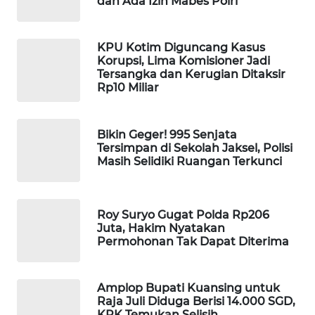
dan Ada Izin Mabes Polri
WAHANA
SPORT
KPU Kotim Diguncang Kasus
Korupsi, Lima Komisioner Jadi
WAHANA
Tersangka dan Kerugian Ditaksir
UMKM
Rp10 Miliar
WAHANA
Bikin Geger! 995 Senjata
SELEB
Tersimpan di Sekolah Jaksel, Polisi
Masih Selidiki Ruangan Terkunci
WAHANA
PERSONA
Roy Suryo Gugat Polda Rp206
WAHANA
Juta, Hakim Nyatakan
OTOMOTIF
Permohonan Tak Dapat Diterima
WAHANA
Amplop Bupati Kuansing untuk
HEALTH
Raja Juli Diduga Berisi 14.000 SGD,
KPK Temukan Selisih