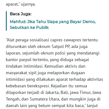
aparat," ujarnya.
WN
BANTEN
Baca Juga:
Mahfud: Jika Tahu Siapa yang Bayar Demo,
WN
NTT
Sebutkan ke Publik
"Alat peraga sosialisasi capres cawapres tertentu
WN
KEPRI
diturunkan oleh oknum Satpol PP, ada juga
laporan, sejumlah oknum polisi yang mendatangi
WN
kantor parpol tertentu, yang diduga sebagai
PAPUA
tindakan intimidasi. Kemudian aktivis dan
masyarakat sipil juga melaporkan dugaan
WN
intimidasi yang dilakukan aparat terhadap aktivitas
PAPUA
kebebasan berekspresi. Kejadian itu semua
BARAT
dilaporkan terjadi di Jakarta, Bali, jawa Timur, Jawa
Tengah, dan Sumatera Utara, dan mungkin juga di
WN
RIAU
daerah lain yang belum sempat kita baca," lanjut