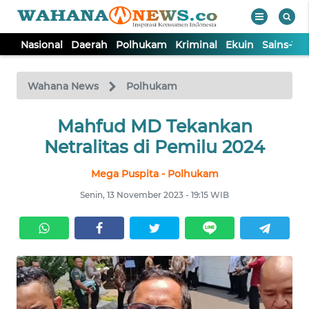
Nasional
Daerah
Polhukam
Kriminal
Ekuin
Sains-Te
WAHANA
Tutup
TV
Wahana News
Polhukam
NASIONAL
Mahfud MD Tekankan
Netralitas di Pemilu 2024
DAERAH
Mega Puspita - Polhukam
Senin, 13 November 2023 - 19:15 WIB
POLHUKAM
KRIMINAL
EKUIN