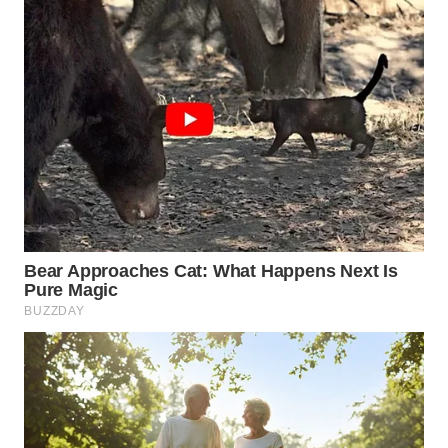
WN
BOGOR
WN
DEPOK
WN
TAPANULI
UTARA
WN
SAMOSIR
WN
PADANG
LAWAS