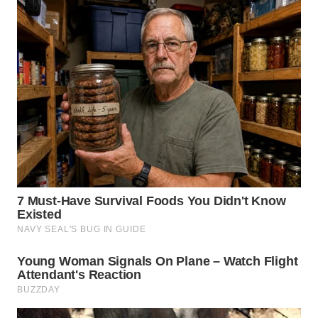
TAPANULI
TENGAH
WN DELI
SERDANG
WN
TEBING
TINGGI
WN
PAKPAK
WN
KARAWANG
WN
BEKASI