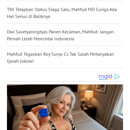
WN
TNI Tetapkan Status Siaga Satu, Mahfud MD Curiga Ada
KALTARA
Hal Serius di Baliknya
WN
Dwi Sasetyaningtyas Panen Kecaman, Mahfud: Jangan
KALSEL
Pernah Lelah Mencintai Indonesia
WN
Mahfud Tegaskan Roy Suryo Cs Tak Salah Pertanyakan
KALTIM
Ijazah Jokowi
WN
SULSEL
WN
GORONTALO
WN
SULUT