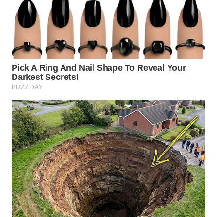
WN
INDRAMAYU
WN
KUNINGAN
WN
MAJALENGKA
WN
SUBANG
WN
SUKABUMI
WN
PURWAKARTA