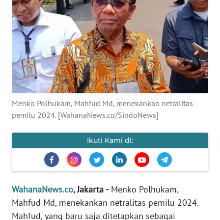
SAINS-TEKNO
KESEHATAN
INTERNASIONAL
SERBA-SERBI
Menko Polhukam, Mahfud Md, menekankan netralitas
pemilu 2024. [WahanaNews.co/SindoNews]
PENDIDIKAN
Ikuti Kami di:
OLAHRAGA
OPINI
WahanaNews.co
, Jakarta -
Menko Polhukam,
EDITORIAL
Mahfud Md, menekankan netralitas pemilu 2024.
Mahfud, yang baru saja ditetapkan sebagai