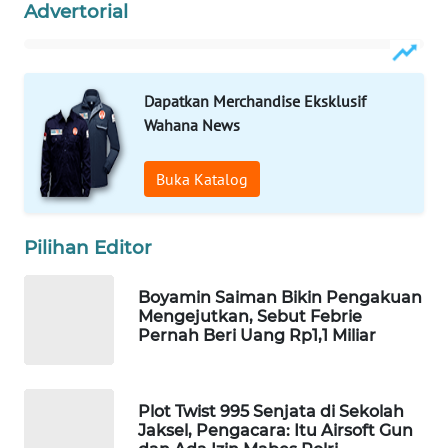
Advertorial
WAHANA
LISTRIK
Dapatkan Merchandise Eksklusif
WAHANA
TRAVEL
Wahana News
WAHANA
Buka Katalog
TV
Pilihan Editor
WAHANANEWS
ID
Boyamin Saiman Bikin Pengakuan
Mengejutkan, Sebut Febrie
WAHANANEWS
Pernah Beri Uang Rp1,1 Miliar
CO ID
WAHANANEWS
Plot Twist 995 Senjata di Sekolah
NET
Jaksel, Pengacara: Itu Airsoft Gun