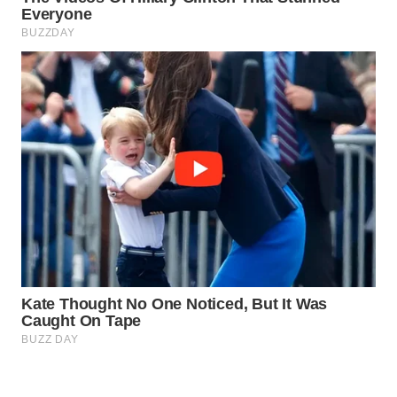
Wahana
Media
Group
WAHANA
NEWS
WAHANA
TANI
WAHANA
ADVOKAT
WAHANA
INFRASTRUKTUR
WAHANA
KONSUMEN