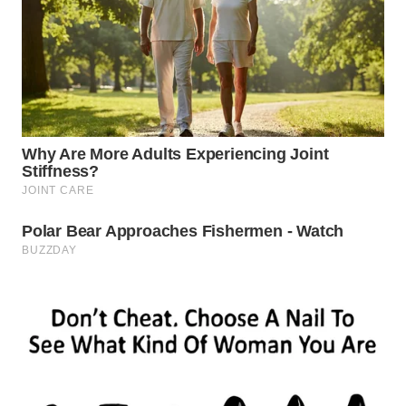
WN
SUMEDANG
WN
CIANJUR
WN
KEPULAUAN
SERIBU
WN
TANGERANG
WN
BINJAI
WN
CIREBON