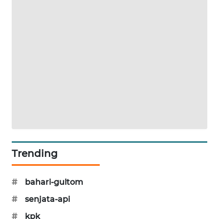
PORTAL
KONSUMEN
FORWAMKI
ALPERKLINAS
FORJASIDA
TAMBANG
NEWS
Trending
SITUNGIR
NEWS
#
bahari-gultom
SIDIKALANG
#
senjata-api
NEWS
#
kpk