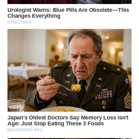
WN
TAPANULI
SELATAN
WN
TANJUNG
LESUNG
WN
KARO
WN
SIMALUNGUN
WN
LABUHANBATU
WN