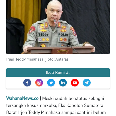
SAINS-TEKNO
KESEHATAN
INTERNASIONAL
SERBA-SERBI
Irjen Teddy Minahasa (Foto: Antara)
PENDIDIKAN
Ikuti Kami di:
OLAHRAGA
OPINI
WahanaNews.co
|
Meski sudah berstatus sebagai
EDITORIAL
tersangka kasus narkoba, Eks Kapolda Sumatera
Barat Irjen Teddy Minahasa sampai saat ini belum