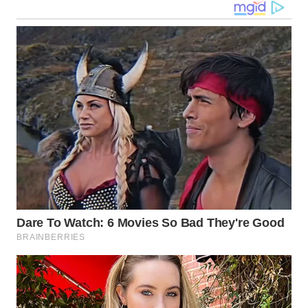
WN
NUSANTARA
WN
JOGJA
WN
JATIM
WN
BALI
WN
KALBAR
WN
KALTENG