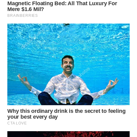
WN
TAPANULI
SELATAN
WN
TANJUNG
LESUNG
WN
KARO
WN
SIMALUNGUN
WN
LABUHANBATU
WN