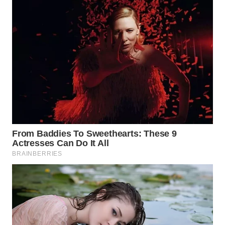
TAPANULI
TENGAH
WN DELI
SERDANG
WN
TEBING
TINGGI
WN
PAKPAK
WN
KARAWANG
WN
BEKASI