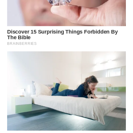
WN
MALUKU
WN
MALUT
WN
DAIRI
WN
DANAU
TOBA
WN
NIAS
WN
LANGKAT