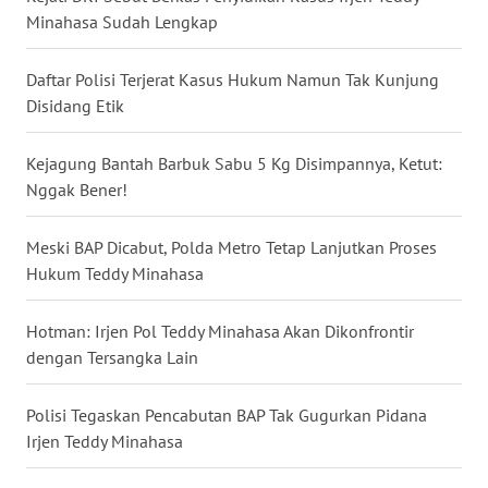
Minahasa Sudah Lengkap
WN
BABEL
Daftar Polisi Terjerat Kasus Hukum Namun Tak Kunjung
Disidang Etik
WN
SUMBAR
Kejagung Bantah Barbuk Sabu 5 Kg Disimpannya, Ketut:
Nggak Bener!
WN
SUMSEL
Meski BAP Dicabut, Polda Metro Tetap Lanjutkan Proses
Hukum Teddy Minahasa
WN
BENGKULU
Hotman: Irjen Pol Teddy Minahasa Akan Dikonfrontir
WN
dengan Tersangka Lain
LAMPUNG
Polisi Tegaskan Pencabutan BAP Tak Gugurkan Pidana
WN
Irjen Teddy Minahasa
JATENG