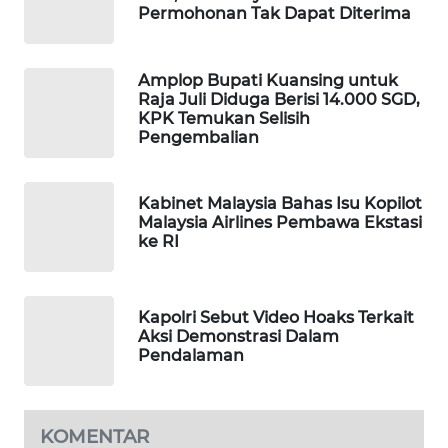
Permohonan Tak Dapat Diterima
WAHANA
DESA
WISATA
Amplop Bupati Kuansing untuk
Raja Juli Diduga Berisi 14.000 SGD,
LAPAK
KPK Temukan Selisih
Pengembalian
WAHANA
Wahana
Kabinet Malaysia Bahas Isu Kopilot
Network
Malaysia Airlines Pembawa Ekstasi
ke RI
KONSUMEN
LISTRIK
Kapolri Sebut Video Hoaks Terkait
MASYARAKAT
Aksi Demonstrasi Dalam
KELISTRIKAN
Pendalaman
WALINKI
ID
KOMENTAR