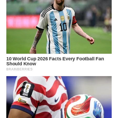
WN
PRIANGAN
TIMUR
WN
SEMARANG
WN
SOLO
WN
BOROBUDUR
WN
MADURA
WN
SURABAYA