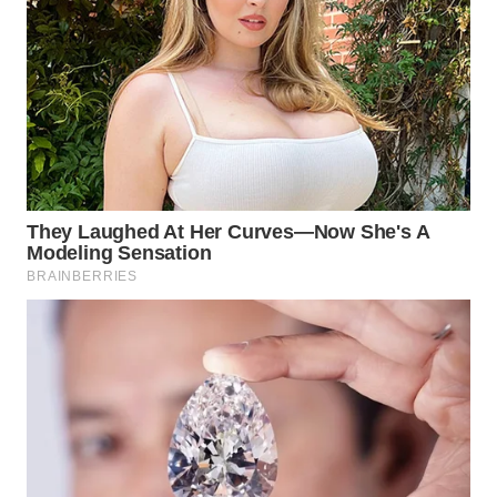
WN
KALTARA
WN
KALSEL
WN
KALTIM
WN
SULSEL
WN
GORONTALO
WN
SULUT