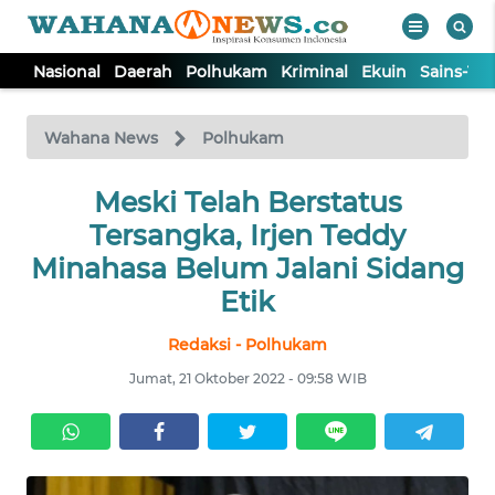
Nasional
Daerah
Polhukam
Kriminal
Ekuin
Sains-Te
WAHANA
Tutup
TV
Wahana News
Polhukam
NASIONAL
Meski Telah Berstatus
Tersangka, Irjen Teddy
DAERAH
Minahasa Belum Jalani Sidang
Etik
POLHUKAM
Redaksi - Polhukam
Jumat, 21 Oktober 2022 - 09:58 WIB
KRIMINAL
EKUIN