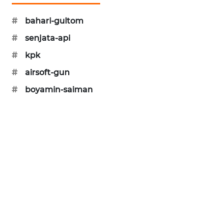
SIBARAGAS
#
bahari-gultom
NEWS
#
senjata-api
METRO
#
kpk
SIANTAR
NEWS
#
airsoft-gun
#
boyamin-saiman
METRO
MEDAN
NEWS
METRO
JAKARTA
NEWS
KRT
NEWS