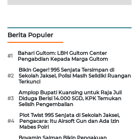
MAWAKA
ID
MARTABAT
Berita Populer
NET
Bahari Gultom: LBH Gultom Center
#1
PLN
Pengabdian Kepada Marga Gultom
WATCH
Bikin Geger! 995 Senjata Tersimpan di
#2
Sekolah Jaksel, Polisi Masih Selidiki Ruangan
MKLI
Terkunci
Amplop Bupati Kuansing untuk Raja Juli
LPKKI
#3
Diduga Berisi 14.000 SGD, KPK Temukan
Selisih Pengembalian
LKKI
Plot Twist 995 Senjata di Sekolah Jaksel,
#4
Pengacara: Itu Airsoft Gun dan Ada Izin
Mabes Polri
KOPEKLIN
Boyamin Saiman Bikin Pengakuan