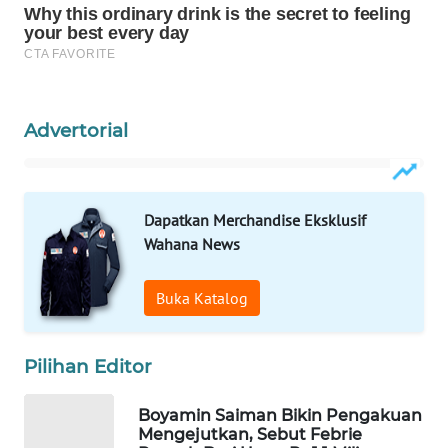
WAHANA
LISTRIK
WAHANA
TRAVEL
Advertorial
WAHANA
TV
Dapatkan Merchandise Eksklusif
Wahana News
WAHANANEWS
ID
Buka Katalog
WAHANANEWS
CO ID
Pilihan Editor
WAHANANEWS
Boyamin Saiman Bikin Pengakuan
NET
Mengejutkan, Sebut Febrie