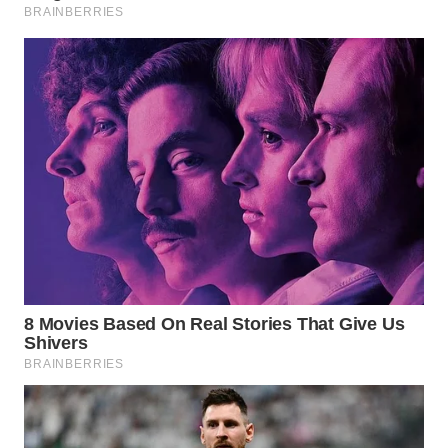
WN
INDRAMAYU
WN
KUNINGAN
WN
MAJALENGKA
WN
SUBANG
WN
SUKABUMI
WN
PURWAKARTA