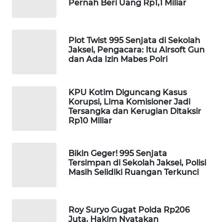
Pernah Beri Uang Rp1,1 Miliar
WAHANA
SPORT
Plot Twist 995 Senjata di Sekolah
WAHANA
Jaksel, Pengacara: Itu Airsoft Gun
dan Ada Izin Mabes Polri
UMKM
WAHANA
KPU Kotim Diguncang Kasus
SELEB
Korupsi, Lima Komisioner Jadi
Tersangka dan Kerugian Ditaksir
Rp10 Miliar
WAHANA
PERSONA
Bikin Geger! 995 Senjata
WAHANA
Tersimpan di Sekolah Jaksel, Polisi
OTOMOTIF
Masih Selidiki Ruangan Terkunci
WAHANA
HEALTH
Roy Suryo Gugat Polda Rp206
Juta, Hakim Nyatakan