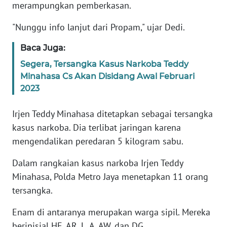
merampungkan pemberkasan.
KARIR
"Nunggu info lanjut dari Propam," ujar Dedi.
Baca Juga:
DISCLAIMER
Segera, Tersangka Kasus Narkoba Teddy
Minahasa Cs Akan Disidang Awal Februari
Wahana
News
2023
Regional
Irjen Teddy Minahasa ditetapkan sebagai tersangka
WN
kasus narkoba. Dia terlibat jaringan karena
SUMUT
mengendalikan peredaran 5 kilogram sabu.
WN
Dalam rangkaian kasus narkoba Irjen Teddy
JAKARTA
Minahasa, Polda Metro Jaya menetapkan 11 orang
tersangka.
WN
JABAR
Enam di antaranya merupakan warga sipil. Mereka
berinisial HE, AR, L, A, AW, dan DG.