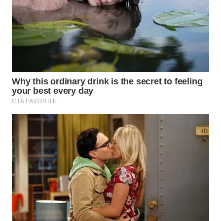
WN
BOGOR
WN
DEPOK
WN
TAPANULI
UTARA
WN
SAMOSIR
WN
PADANG
LAWAS