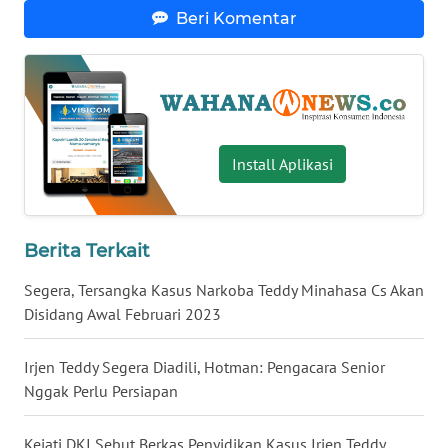
Beri Komentar
WN
SERAMBI
WN
JAMBI
Install Aplikasi
WN
SULTRA
Berita Terkait
WN
NTB
Segera, Tersangka Kasus Narkoba Teddy Minahasa Cs Akan
Disidang Awal Februari 2023
WN
SULTENG
Irjen Teddy Segera Diadili, Hotman: Pengacara Senior
Nggak Perlu Persiapan
WN
SULBAR
Kejati DKI Sebut Berkas Penyidikan Kasus Irjen Teddy