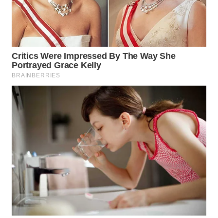
Wahana
Media
Group
WAHANA
NEWS
WAHANA
TANI
WAHANA
ADVOKAT
WAHANA
INFRASTRUKTUR
WAHANA
KONSUMEN