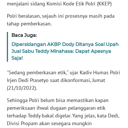
Informasi
menjalani sidang Komisi Kode Etik Polri (KKEP)
INDEKS
Polri beralasan, sejauh ini prosesnya masih pada
BERITA
tahap pemberkasan.
Baca Juga:
KONTAK
KAMI
Dipersidangan AKBP Dody Ditanya Soal Upah
Jual Sabu Teddy Minahasa: Dapat Apesnya
INFO
Saja!
IKLAN
"Sedang pemberkasan etik," ujar Kadiv Humas Polri
TENTANG
Irjen Dedi Prasetyo saat dikonformasi, Jumat
KAMI
(21/10/2022).
PEDOMAN
Sehingga Polri belum bisa memastikan kapan
MEDIA
pemeriksaan ihwal dugaan pelanggaran etik
SIBER
terhadap Teddy bakal digelar. Yang jelas, kata Dedi,
Divisi Propam akan sesegara mungkin
REDAKSI