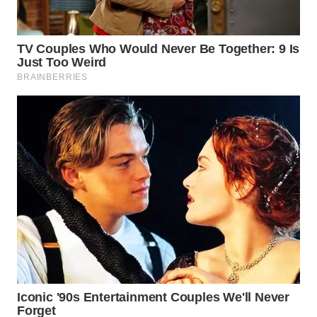
WN
SUMEDANG
WN
CIANJUR
WN
KEPULAUAN
SERIBU
WN
TANGERANG
WN
BINJAI
WN
CIREBON