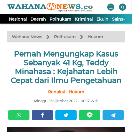
Nasional
Daerah
Polhukam
Kriminal
Ekuin
Sains-Te
WAHANA
Tutup
TV
Wahana News
Polhukam
Hukum
NASIONAL
Pernah Mengungkap Kasus
Sebanyak 41 Kg, Teddy
DAERAH
Minahasa : Kejahatan Lebih
Cepat dari Ilmu Pengetahuan
POLHUKAM
Redaksi - Hukum
Minggu, 16 Oktober 2022 - 00:17 WIB
KRIMINAL
EKUIN