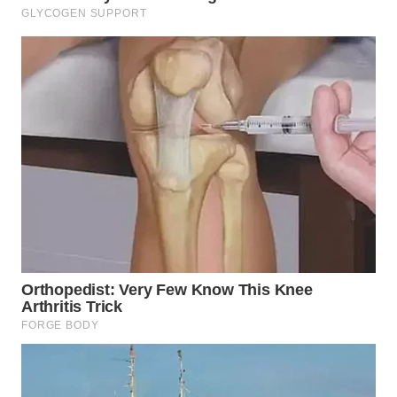
WN
INDRAMAYU
WN
KUNINGAN
WN
MAJALENGKA
WN
SUBANG
WN
SUKABUMI
WN
PURWAKARTA