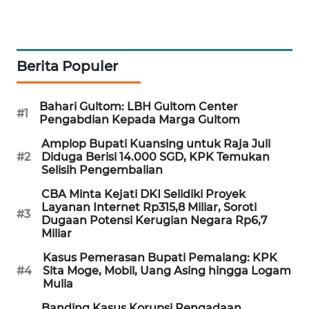
MAWAKA
ID
Berita Populer
MARTABAT
NET
Bahari Gultom: LBH Gultom Center
#1
Pengabdian Kepada Marga Gultom
PLN
WATCH
Amplop Bupati Kuansing untuk Raja Juli
#2
Diduga Berisi 14.000 SGD, KPK Temukan
Selisih Pengembalian
MKLI
CBA Minta Kejati DKI Selidiki Proyek
Layanan Internet Rp315,8 Miliar, Soroti
LPKKI
#3
Dugaan Potensi Kerugian Negara Rp6,7
Miliar
LKKI
Kasus Pemerasan Bupati Pemalang: KPK
#4
Sita Moge, Mobil, Uang Asing hingga Logam
Mulia
KOPEKLIN
Banding Kasus Korupsi Pengadaan