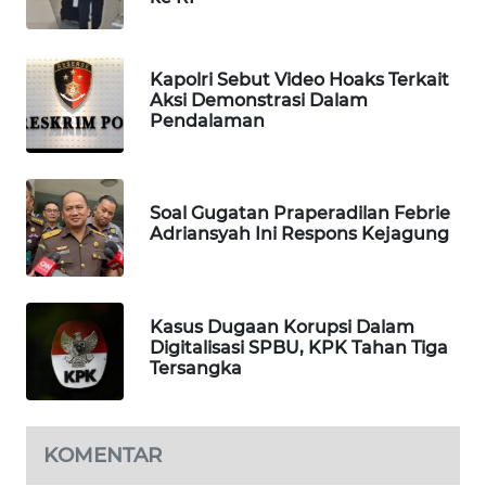
WAHANA
DESA
WISATA
Kapolri Sebut Video Hoaks Terkait
Aksi Demonstrasi Dalam
Pendalaman
LAPAK
WAHANA
Wahana
Soal Gugatan Praperadilan Febrie
Network
Adriansyah Ini Respons Kejagung
KONSUMEN
LISTRIK
Kasus Dugaan Korupsi Dalam
Digitalisasi SPBU, KPK Tahan Tiga
MASYARAKAT
Tersangka
KELISTRIKAN
WALINKI
KOMENTAR
ID