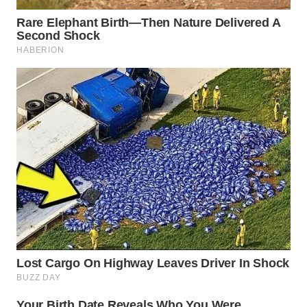
Wahana
Media
Group
WAHANA
NEWS
WAHANA
TANI
WAHANA
ADVOKAT
WAHANA
INFRASTRUKTUR
WAHANA
KONSUMEN