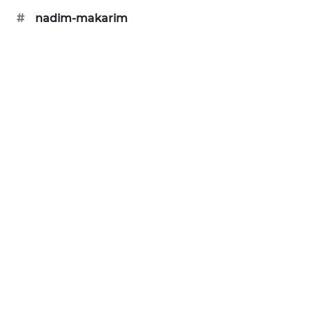
#
nadim-makarim
SIBARAGAS
NEWS
METRO
SIANTAR
NEWS
METRO
MEDAN
NEWS
METRO
JAKARTA
NEWS
KRT
NEWS