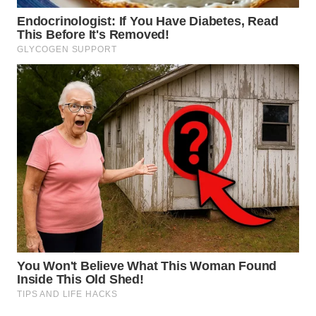
WN
MALUKU
WN
MALUT
WN
DAIRI
WN
DANAU
TOBA
WN
NIAS
WN
LANGKAT