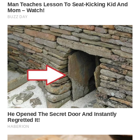
WN
TAPANULI
SELATAN
WN
TANJUNG
LESUNG
WN
KARO
WN
SIMALUNGUN
WN
LABUHANBATU
WN