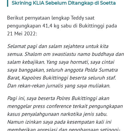
Skrining KLIA Sebelum Ditangkap di Soetta
WN
BANTEN
Berikut pernyataan lengkap Teddy saat
pengungkapan 41,4 kg sabu di Bukittinggi pada
WN
NTT
21 Mei 2022:
Selamat pagi dan salam sejahtera untuk kita
WN
semua. Shalom om swastiastu namo buddhaya dan
KEPRI
salam kebajikan. Yang saya hormati, saya cintai
saya banggakan, seluruh anggota Polda Sumatra
WN
PAPUA
Barat, Kapolres Bukittinggi beserta seluruh staf.
Dan rekan-rekan jurnalis yang saya muliakan.
WN
Pagi ini, saya beserta Polres Bukittinggi akan
PAPUA
BARAT
menggelar press conference terkait pengungkapan
kasus penyalahgunaan narkotika jenis sabu.
WN
Namun izinkan saya pada kesempatan kali ini
RIAU
memberikan apresiasi dan penghargaan setinggi-