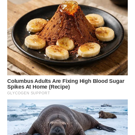
TAPANULI
TENGAH
WN DELI
SERDANG
WN
TEBING
TINGGI
WN
PAKPAK
WN
KARAWANG
WN
BEKASI