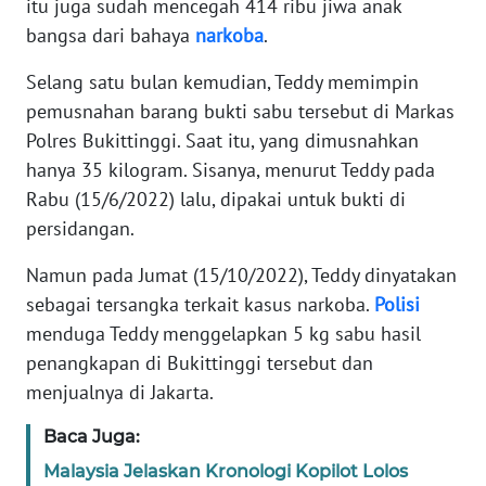
itu juga sudah mencegah 414 ribu jiwa anak
bangsa dari bahaya
narkoba
.
KARIR
Selang satu bulan kemudian, Teddy memimpin
pemusnahan barang bukti sabu tersebut di Markas
DISCLAIMER
Polres Bukittinggi. Saat itu, yang dimusnahkan
Wahana
hanya 35 kilogram. Sisanya, menurut Teddy pada
News
Rabu (15/6/2022) lalu, dipakai untuk bukti di
Regional
persidangan.
WN
Namun pada Jumat (15/10/2022), Teddy dinyatakan
SUMUT
sebagai tersangka terkait kasus narkoba.
Polisi
menduga Teddy menggelapkan 5 kg sabu hasil
WN
penangkapan di Bukittinggi tersebut dan
JAKARTA
menjualnya di Jakarta.
WN
Baca Juga:
JABAR
Malaysia Jelaskan Kronologi Kopilot Lolos