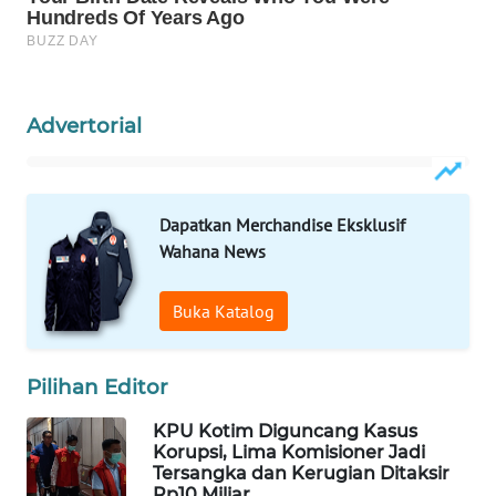
WAHANA
LISTRIK
WAHANA
Advertorial
TRAVEL
WAHANA
TV
Dapatkan Merchandise Eksklusif
Wahana News
WAHANANEWS
ID
Buka Katalog
WAHANANEWS
CO ID
Pilihan Editor
KPU Kotim Diguncang Kasus
WAHANANEWS
Korupsi, Lima Komisioner Jadi
NET
Tersangka dan Kerugian Ditaksir
Rp10 Miliar