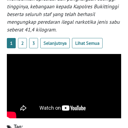
tingginya, kebangaan kepada Kapolres Bukittinggi
WN
beserta seluruh staf yang telah berhasil
SERAMBI
mengungkap peredaran ilegal narkotika jenis sabu
seberat 41,4 kilogram.
WN
JAMBI
1
2
3
Selanjutnya
Lihat Semua
WN
SULTRA
WN
NTB
WN
SULTENG
WN
SULBAR
Tag: