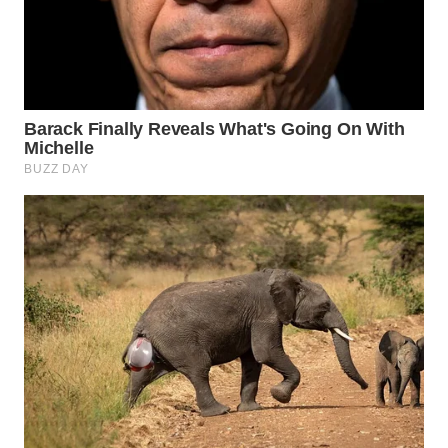
WN
NATUNA
WN
BINTAN
WN
MANDALIKA
WN
LIKUPANG
WN
LABUANBAJO
WN
BORNEO