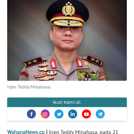
SAINS-TEKNO
KESEHATAN
INTERNASIONAL
SERBA-SERBI
PENDIDIKAN
Irjen Teddy Minahasa.
OLAHRAGA
Ikuti Kami di:
OPINI
EDITORIAL
WahanaNews.co
|
Irjen Teddy Minahasa, pada 21