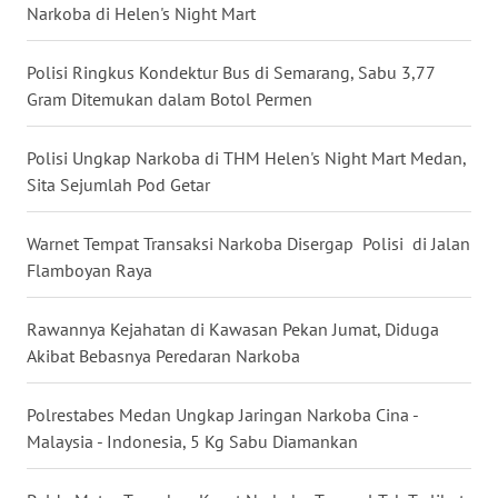
Narkoba di Helen's Night Mart
WN
NUSANTARA
Polisi Ringkus Kondektur Bus di Semarang, Sabu 3,77
Gram Ditemukan dalam Botol Permen
WN
JOGJA
Polisi Ungkap Narkoba di THM Helen's Night Mart Medan,
Sita Sejumlah Pod Getar
WN
JATIM
Warnet Tempat Transaksi Narkoba Disergap Polisi di Jalan
Flamboyan Raya
WN
BALI
Rawannya Kejahatan di Kawasan Pekan Jumat, Diduga
Akibat Bebasnya Peredaran Narkoba
WN
KALBAR
Polrestabes Medan Ungkap Jaringan Narkoba Cina -
WN
Malaysia - Indonesia, 5 Kg Sabu Diamankan
KALTENG