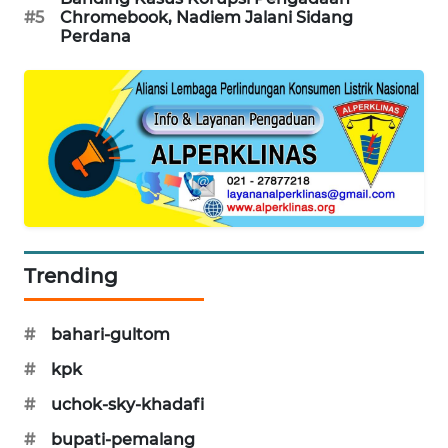
#5
Chromebook, Nadiem Jalani Sidang
PORTAL
Perdana
KONSUMEN
FORWAMKI
ALPERKLINAS
FORJASIDA
TAMBANG
Trending
NEWS
SITUNGIR
#
bahari-gultom
NEWS
#
kpk
SIDIKALANG
#
uchok-sky-khadafi
NEWS
#
bupati-pemalang