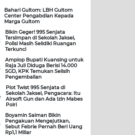
Bahari Gultom: LBH Gultom
Center Pengabdian Kepada
Marga Gultom
Bikin Geger! 995 Senjata
Tersimpan di Sekolah Jaksel,
2
Polisi Masih Selidiki Ruangan
Terkunci
Amplop Bupati Kuansing untuk
Raja Juli Diduga Berisi 14.000
3
SGD, KPK Temukan Selisih
Pengembalian
Plot Twist 995 Senjata di
Sekolah Jaksel, Pengacara: Itu
4
Airsoft Gun dan Ada Izin Mabes
Polri
Boyamin Saiman Bikin
Pengakuan Mengejutkan,
5
Sebut Febrie Pernah Beri Uang
Rp1,1 Miliar