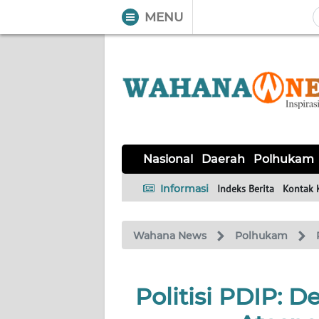
MENU
WAHANA
Tutup
TV
NASIONAL
DAERAH
POLHUKAM
KRIMINAL
EKUIN
SAINS-
KESEHATAN
INTERNASIONAL
Nasional
Daerah
Polhukam
TEKNO
Informasi
Indeks Berita
Kontak 
SERBA-
PENDIDIKAN
OLAHRAGA
OPINI
SERBI
Wahana News
Polhukam
EDITORIAL
Politisi PDIP: 
Informasi