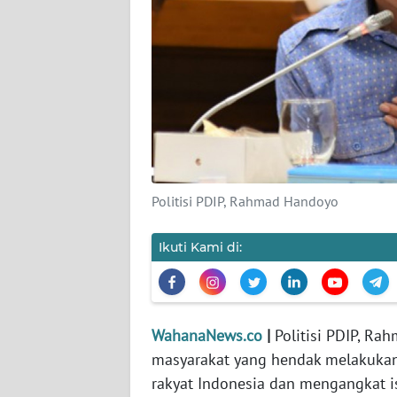
KARIR
DISCLAIMER
Wahana
News
Regional
WN
SUMUT
Politisi PDIP, Rahmad Handoyo
WN
Ikuti Kami di:
JAKARTA
WN
JABAR
WahanaNews.co
|
Politisi PDIP, R
masyarakat yang hendak melakukan
WN
rakyat Indonesia dan mengangkat 
BANTEN