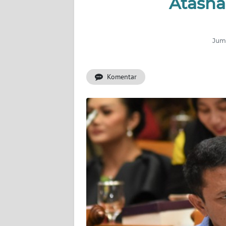
Atasna
INDEKS
BERITA
Juma
KONTAK
KAMI
Komentar
INFO
IKLAN
TENTANG
KAMI
PEDOMAN
MEDIA
SIBER
REDAKSI