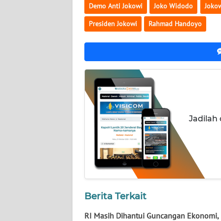
NUSANTARA
Demo Anti Jokowi
Joko Widodo
Joko
Presiden Jokowi
Rahmad Handoyo
WN
JOGJA
WN
JATIM
WN
BALI
Jadilah
WN
KALBAR
WN
KALTENG
Berita Terkait
WN
RI Masih Dihantui Guncangan Ekonomi, 