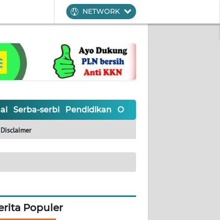
NETWORK
al
Serba-serbi
Pendidikan
Olahraga
Opini
Editoria
Disclaimer
erita Populer