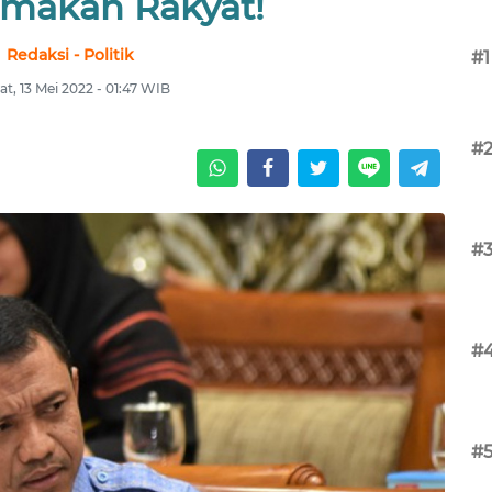
makan Rakyat!
Redaksi - Politik
#1
t, 13 Mei 2022 - 01:47 WIB
#
#
#
#