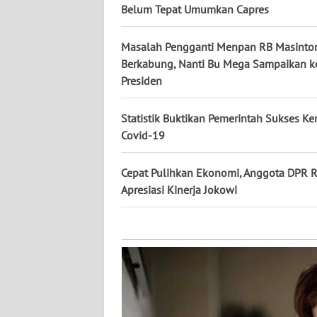
KALTARA
Belum Tepat Umumkan Capres
WN
Masalah Pengganti Menpan RB Masinto
KALSEL
Berkabung, Nanti Bu Mega Sampaikan k
Presiden
WN
KALTIM
Statistik Buktikan Pemerintah Sukses Ke
Covid-19
WN
SULSEL
Cepat Pulihkan Ekonomi, Anggota DPR R
Apresiasi Kinerja Jokowi
WN
GORONTALO
WN
SULUT
WN
MALUKU