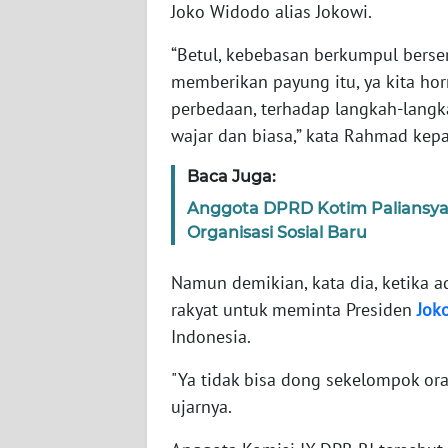
Joko Widodo alias Jokowi.
WN
“Betul, kebebasan berkumpul berse
NTT
memberikan payung itu, ya kita hor
perbedaan, terhadap langkah-langk
WN
wajar dan biasa,” kata Rahmad kep
KEPRI
Baca Juga:
WN
Anggota DPRD Kotim Paliansya
PAPUA
Organisasi Sosial Baru
WN
Namun demikian, kata dia, ketika
PAPUA
rakyat untuk meminta Presiden
Jok
BARAT
Indonesia.
WN
"Ya tidak bisa dong sekelompok o
RIAU
ujarnya.
WN