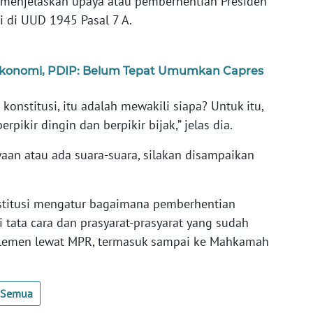
 menjelaskan upaya atau pemberhentian Presiden
i di UUD 1945 Pasal 7 A.
Ekonomi, PDIP: Belum Tepat Umumkan Capres
konstitusi, itu adalah mewakili siapa? Untuk itu,
erpikir dingin dan berpikir bijak,” jelas dia.
waan atau ada suara-suara, silakan disampaikan
nstitusi mengatur bagaimana pemberhentian
 tata cara dan prasyarat-prasyarat yang sudah
arlemen lewat MPR, termasuk sampai ke Mahkamah
t Semua