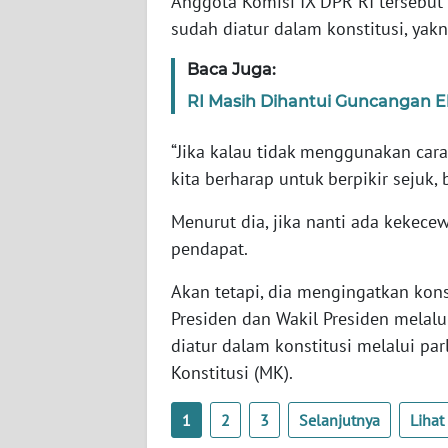
Anggota Komisi IX DPR RI tersebut
SERAMBI
sudah diatur dalam konstitusi, yakn
WN
Baca Juga:
JAMBI
RI Masih Dihantui Guncangan 
WN
“Jika kalau tidak menggunakan cara 
SULTRA
kita berharap untuk berpikir sejuk, b
WN
Menurut dia, jika nanti ada kekece
NTB
pendapat.
WN
Akan tetapi, dia mengingatkan ko
SULTENG
Presiden dan Wakil Presiden melalui
diatur dalam konstitusi melalui p
WN
Konstitusi (MK).
SULBAR
1
2
3
Selanjutnya
Liha
WN