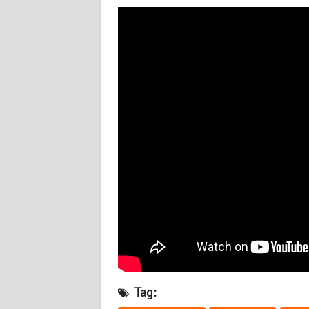
BABEL
WN
SUMBAR
WN
SUMSEL
WN
BENGKULU
WN
LAMPUNG
WN
JATENG
Tag:
WN