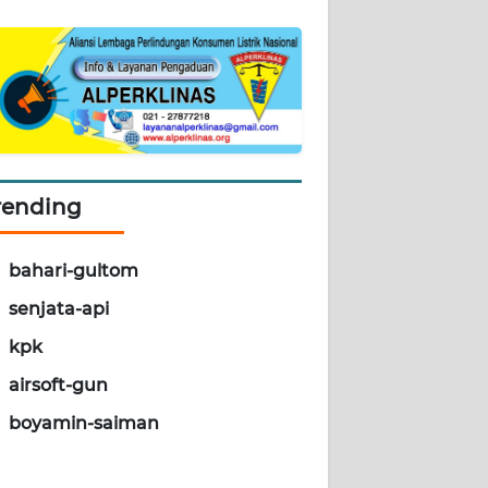
rending
bahari-gultom
senjata-api
kpk
airsoft-gun
boyamin-saiman