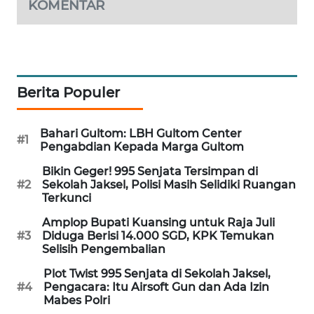
KOMENTAR
WAHANA
DESA
WISATA
LAPAK
Berita Populer
WAHANA
Wahana
Bahari Gultom: LBH Gultom Center
#1
Network
Pengabdian Kepada Marga Gultom
Bikin Geger! 995 Senjata Tersimpan di
KONSUMEN
#2
Sekolah Jaksel, Polisi Masih Selidiki Ruangan
LISTRIK
Terkunci
Amplop Bupati Kuansing untuk Raja Juli
MASYARAKAT
#3
Diduga Berisi 14.000 SGD, KPK Temukan
Selisih Pengembalian
KELISTRIKAN
Plot Twist 995 Senjata di Sekolah Jaksel,
WALINKI
#4
Pengacara: Itu Airsoft Gun dan Ada Izin
Mabes Polri
ID