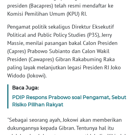
Informasi
presiden (Bacapres) telah resmi mendaftar ke
Komisi Pemilihan Umum (KPU) RI.
INDEKS
BERITA
Pengamat politik sekaligus Direktur Eksekutif
Political and Public Policy Studies (P3S), Jerry
KONTAK
Massie, menilai pasangan bakal Calon Presiden
KAMI
(Capres) Prabowo Subianto dan Calon Wakil
Presiden (Cawapres) Gibran Rakabuming Raka
INFO
IKLAN
paling layak melanjutkan legasi Presiden RI Joko
Widodo (Jokowi).
TENTANG
Baca Juga:
KAMI
PDIP Respons Prabowo soal Pengamat, Sebut
PEDOMAN
Risiko Pilihan Rakyat
MEDIA
SIBER
"Sebagai seorang ayah, Jokowi akan memberikan
dukungannya kepada Gibran. Tentunya hal itu
REDAKSI