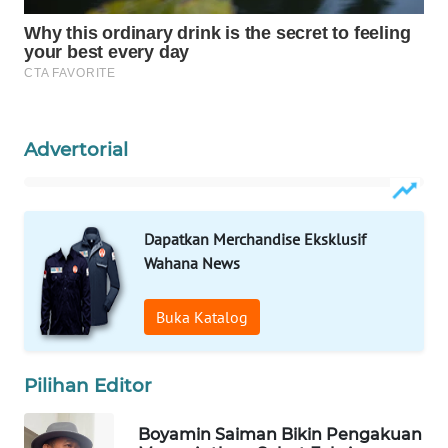
Wahana
Media
Group
WAHANA
NEWS
Advertorial
WAHANA
TANI
Dapatkan Merchandise Eksklusif
WAHANA
Wahana News
ADVOKAT
Buka Katalog
WAHANA
INFRASTRUKTUR
Pilihan Editor
WAHANA
KONSUMEN
Boyamin Saiman Bikin Pengakuan