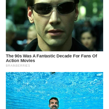
WN
PRIANGAN
TIMUR
WN
SEMARANG
WN
SOLO
WN
BOROBUDUR
WN
MADURA
WN
SURABAYA