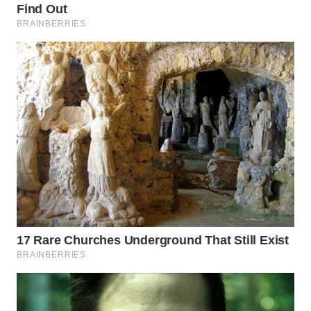
WN
INDRAMAYU
WN
KUNINGAN
WN
MAJALENGKA
WN
SUBANG
WN
SUKABUMI
WN
PURWAKARTA