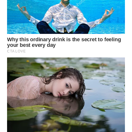
WN
NATUNA
WN
BINTAN
WN
MANDALIKA
WN
LIKUPANG
WN
LABUANBAJO
WN
BORNEO