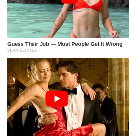
WN
BOGOR
WN
DEPOK
WN
TAPANULI
UTARA
WN
SAMOSIR
WN
PADANG
LAWAS