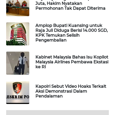
Juta, Hakim Nyatakan
WAHANA
Permohonan Tak Dapat Diterima
SPORT
Amplop Bupati Kuansing untuk
WAHANA
Raja Juli Diduga Berisi 14.000 SGD,
UMKM
KPK Temukan Selisih
Pengembalian
WAHANA
SELEB
Kabinet Malaysia Bahas Isu Kopilot
Malaysia Airlines Pembawa Ekstasi
WAHANA
ke RI
PERSONA
WAHANA
Kapolri Sebut Video Hoaks Terkait
OTOMOTIF
Aksi Demonstrasi Dalam
Pendalaman
WAHANA
HEALTH