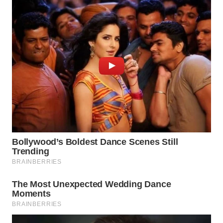
WN
KALTARA
WN
KALSEL
WN
KALTIM
WN
SULSEL
WN
GORONTALO
WN
SULUT