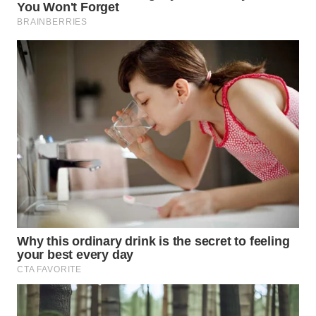
WN
TAPANULI
SELATAN
WN
TANJUNG
LESUNG
WN
KARO
WN
SIMALUNGUN
WN
LABUHANBATU
WN