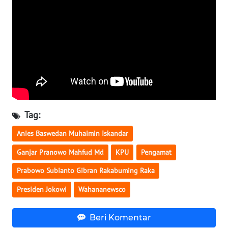
WN
SERAMBI
WN
JAMBI
WN
SULTRA
Tag:
WN
Anies Baswedan Muhaimin Iskandar
NTB
Ganjar Pranowo Mahfud Md
KPU
Pengamat
WN
Prabowo Subianto Gibran Rakabuming Raka
SULTENG
Presiden Jokowi
Wahananewsco
WN
SULBAR
Beri Komentar