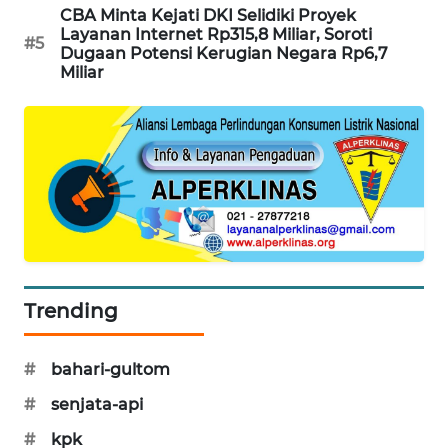
CBA Minta Kejati DKI Selidiki Proyek
Layanan Internet Rp315,8 Miliar, Soroti
MAWAKA
#5
Dugaan Potensi Kerugian Negara Rp6,7
ID
Miliar
MARTABAT
NET
PLN
WATCH
MKLI
Trending
LPKKI
LKKI
#
bahari-gultom
#
senjata-api
KOPEKLIN
#
kpk