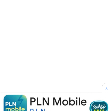
SONYA
ASA
NEWS
X