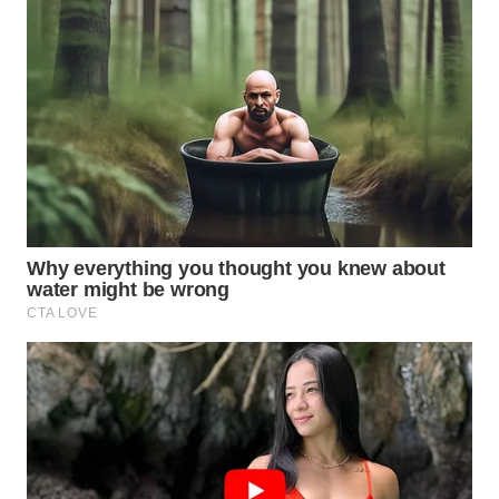
TAPANULI
TENGAH
WN DELI
SERDANG
WN
TEBING
TINGGI
WN
PAKPAK
WN
KARAWANG
WN
BEKASI