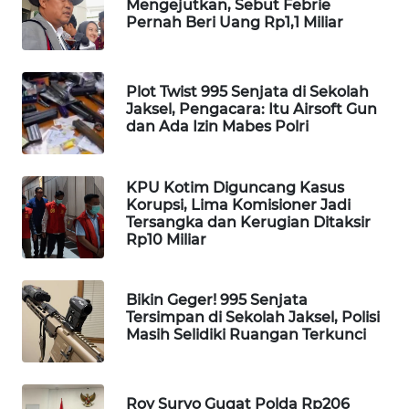
Mengejutkan, Sebut Febrie
Pernah Beri Uang Rp1,1 Miliar
WAHANA
LISTRIK
Plot Twist 995 Senjata di Sekolah
WAHANA
Jaksel, Pengacara: Itu Airsoft Gun
TRAVEL
dan Ada Izin Mabes Polri
WAHANA
TV
KPU Kotim Diguncang Kasus
Korupsi, Lima Komisioner Jadi
Tersangka dan Kerugian Ditaksir
WAHANANEWS
Rp10 Miliar
ID
WAHANANEWS
Bikin Geger! 995 Senjata
CO ID
Tersimpan di Sekolah Jaksel, Polisi
Masih Selidiki Ruangan Terkunci
WAHANANEWS
NET
Roy Suryo Gugat Polda Rp206