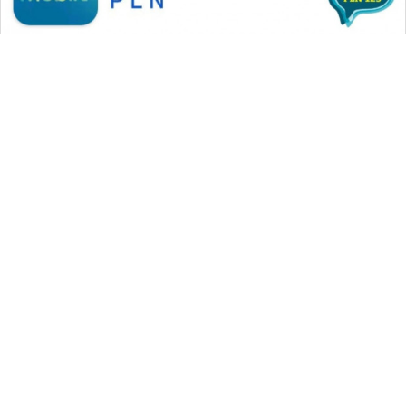
WAHANA MEDIA GROUP
|
|
|
WAHANA NEWS co
WAHANA TANI
WAHANA ADVOKAT
|
|
WAHANA INFRASTRUKTUR
WAHANA KONSUMEN
|
|
|
WAHANA LISTRIK
WAHANA TRAVEL
WAHANA TV
|
|
|
WAHANANEWS id
WAHANANEWS CO ID
WAHANANEWS NET
|
|
|
WAHANA SPORT ID
Wahana UMKM
Wahana Seleb
|
|
|
Wahana Persona
Wahana Otomotif
Wahana Health
|
Wahana Desa Wisata
Lapak Wahana