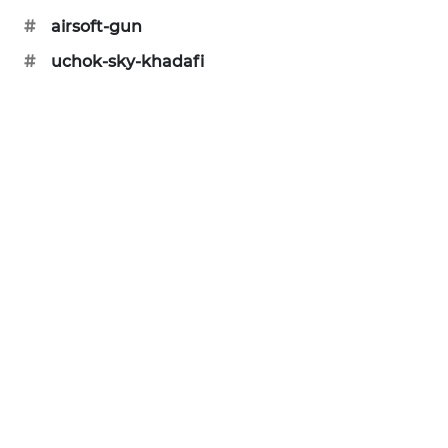
PORTAL
#
airsoft-gun
KONSUMEN
#
uchok-sky-khadafi
FORWAMKI
ALPERKLINAS
FORJASIDA
TAMBANG
NEWS
SITUNGIR
NEWS
SIDIKALANG
NEWS