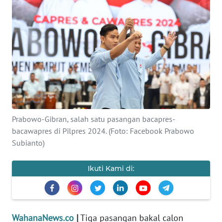
SAINS-TEKNO
KESEHATAN
INTERNASIONAL
SERBA-SERBI
PENDIDIKAN
Prabowo-Gibran, salah satu pasangan bacapres-
bacawapres di Pilpres 2024. (Foto: Facebook Prabowo
Subianto)
OLAHRAGA
Ikuti Kami di:
OPINI
EDITORIAL
WahanaNews.co
|
Tiga pasangan bakal calon