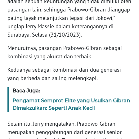
adalah sebuah keuntungan yang tidak dimiliki oleh
pasangan lain, sehingga Prabowo-Gibran dianggap
KARIR
paling layak melanjutkan legasi dari Jokowi,"
unglap Jerry Massie dalam keterangannya di
DISCLAIMER
Surabaya, Selasa (31/10/2023).
Wahana
Menurutnya, pasangan Prabowo-Gibran sebagai
News
kombinasi yang akurat dan terbaik.
Regional
Keduanya sebagai kombinasi dari dua generasi
WN
yang berbeda dan saling melengkapi.
SUMUT
Baca Juga:
WN
Pengamat Semprot Elite yang Usulkan Gibran
JAKARTA
Dimakzulkan: Seperti Anak Kecil
WN
Selain itu, Jerry mengatakan, Prabowo-Gibran
JABAR
merupakan penggabungan dari generasi senior