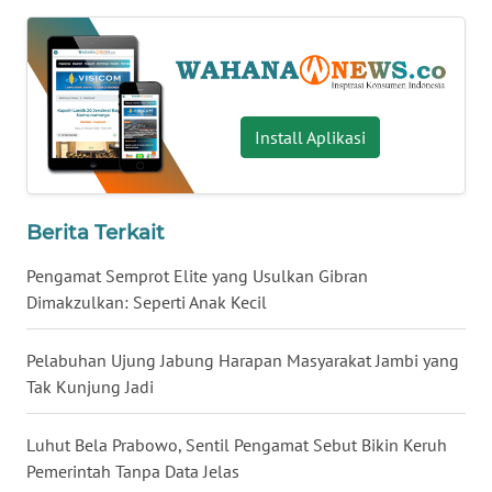
WN
BABEL
WN
SUMBAR
Install Aplikasi
WN
SUMSEL
Berita Terkait
Pengamat Semprot Elite yang Usulkan Gibran
WN
BENGKULU
Dimakzulkan: Seperti Anak Kecil
WN
Pelabuhan Ujung Jabung Harapan Masyarakat Jambi yang
LAMPUNG
Tak Kunjung Jadi
WN
Luhut Bela Prabowo, Sentil Pengamat Sebut Bikin Keruh
JATENG
Pemerintah Tanpa Data Jelas