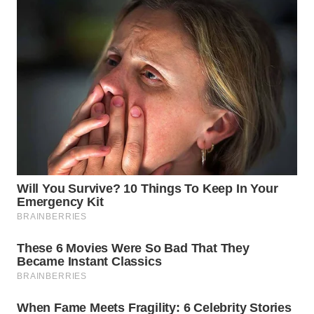
WN
MALUKU
WN
MALUT
WN
DAIRI
WN
DANAU
TOBA
WN
NIAS
WN
LANGKAT