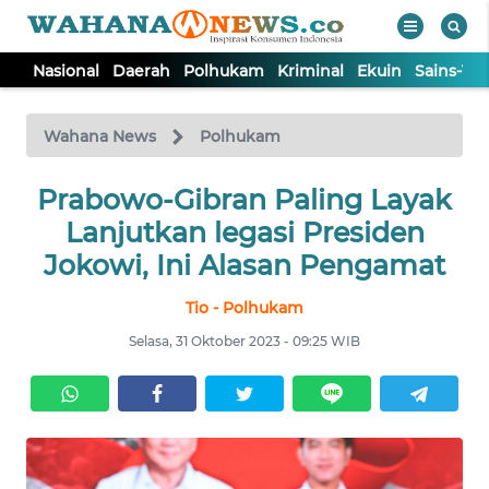
Nasional
Daerah
Polhukam
Kriminal
Ekuin
Sains-Te
WAHANA
Tutup
TV
Wahana News
Polhukam
NASIONAL
Prabowo-Gibran Paling Layak
Lanjutkan legasi Presiden
DAERAH
Jokowi, Ini Alasan Pengamat
Tio - Polhukam
POLHUKAM
Selasa, 31 Oktober 2023 - 09:25 WIB
KRIMINAL
EKUIN