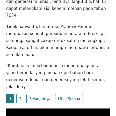
dan generasi milenial. Tentunya, lanjut dia, hal itu
WN
dapat melengkapi sisi kepemimpinan pada tahun
BANTEN
2024.
WN
Tidak hanya itu, lanjut dia, Prabowo-Gibran
NTT
merupakan sebuah perpaduan antara militer-sipil
sehingga sangat cukup untuk saling melengkapi.
WN
Keduanya diharapkan mampu membawa Indonesia
KEPRI
semakin maju.
WN
"Kombinasi ini sebagai pertemuan dua generasi
PAPUA
yang berbeda, yang menarik perhatian bagi
generasi milenial dan generasi yang lebih senior,"
WN
jelas Jerry.
PAPUA
BARAT
1
2
Selanjutnya
Lihat Semua
WN
RIAU