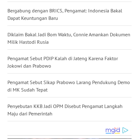
WN
Bergabung dengan BRICS, Pengamat: Indonesia Bakal
NUSANTARA
Dapat Keuntungan Baru
WN
Diklaim Bakal Jadi Bom Waktu, Connie Amankan Dokumen
JOGJA
Milik Hastodi Rusia
WN
Pengamat Sebut PDIP Kalah di Jateng Karena Faktor
JATIM
Jokowi dan Prabowo
WN
Pengamat Sebut Sikap Prabowo Larang Pendukung Demo
BALI
di MK Sudah Tepat
WN
Penyebutan KKB Jadi OPM Disebut Pengamat Langkah
KALBAR
Maju dari Pemerintah
WN
KALTENG