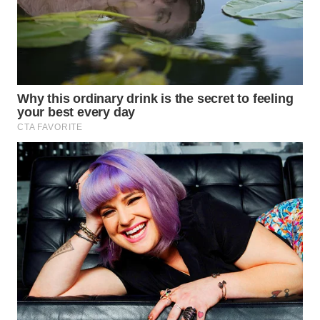
WN
TAPANULI
SELATAN
WN
TANJUNG
LESUNG
WN
KARO
WN
SIMALUNGUN
WN
LABUHANBATU
WN