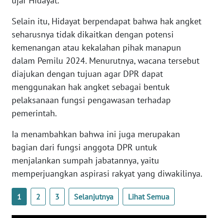
ujar Hidayat.
WN
Selain itu, Hidayat berpendapat bahwa hak angket
SERAMBI
seharusnya tidak dikaitkan dengan potensi
kemenangan atau kekalahan pihak manapun
WN
dalam Pemilu 2024. Menurutnya, wacana tersebut
JAMBI
diajukan dengan tujuan agar DPR dapat
menggunakan hak angket sebagai bentuk
WN
SULTRA
pelaksanaan fungsi pengawasan terhadap
pemerintah.
WN
Ia menambahkan bahwa ini juga merupakan
NTB
bagian dari fungsi anggota DPR untuk
menjalankan sumpah jabatannya, yaitu
WN
SULTENG
memperjuangkan aspirasi rakyat yang diwakilinya.
1
2
3
Selanjutnya
Lihat Semua
WN
SULBAR