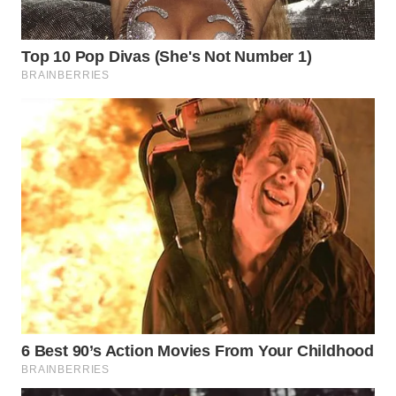
WN
PRIANGAN
TIMUR
WN
SEMARANG
WN
SOLO
WN
BOROBUDUR
WN
MADURA
WN
SURABAYA