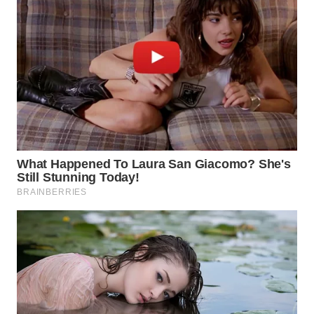
WN
MALUKU
WN
MALUT
WN
DAIRI
WN
DANAU
TOBA
WN
NIAS
WN
LANGKAT