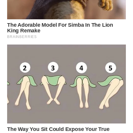
WAHANA
LISTRIK
WAHANA
TRAVEL
WAHANA
TV
WAHANANEWS
ID
WAHANANEWS
CO ID
WAHANANEWS
NET