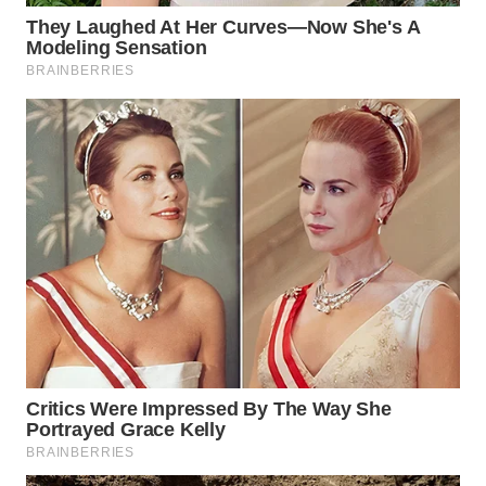
WN
BOGOR
WN
DEPOK
WN
TAPANULI
UTARA
WN
SAMOSIR
WN
PADANG
LAWAS