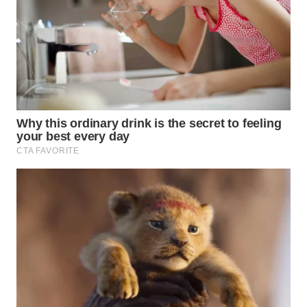
Wahana
Media
Group
WAHANA
NEWS
WAHANA
TANI
WAHANA
ADVOKAT
WAHANA
INFRASTRUKTUR
WAHANA
KONSUMEN