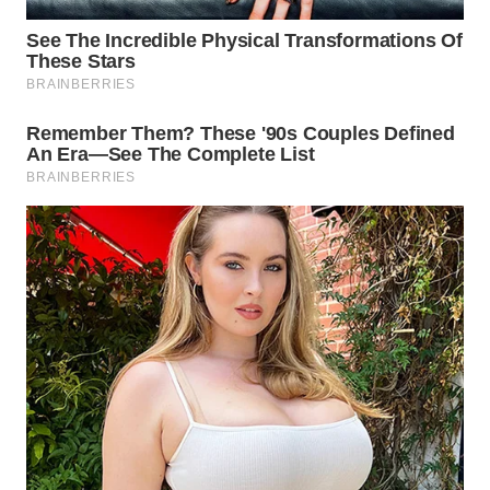
TAPANULI
TENGAH
WN DELI
SERDANG
WN
TEBING
TINGGI
WN
PAKPAK
WN
KARAWANG
WN
BEKASI