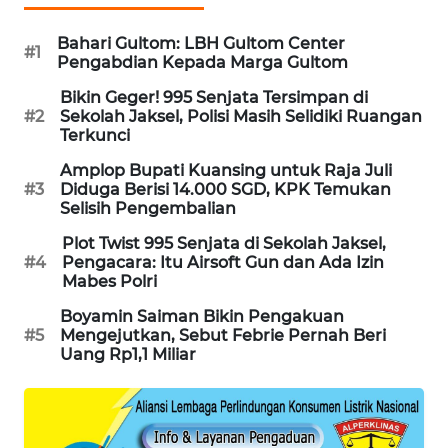
SIBARAGAS
Bahari Gultom: LBH Gultom Center
NEWS
#1
Pengabdian Kepada Marga Gultom
Bikin Geger! 995 Senjata Tersimpan di
METRO
#2
Sekolah Jaksel, Polisi Masih Selidiki Ruangan
SIANTAR
Terkunci
NEWS
Amplop Bupati Kuansing untuk Raja Juli
#3
Diduga Berisi 14.000 SGD, KPK Temukan
METRO
Selisih Pengembalian
MEDAN
NEWS
Plot Twist 995 Senjata di Sekolah Jaksel,
#4
Pengacara: Itu Airsoft Gun dan Ada Izin
Mabes Polri
METRO
JAKARTA
Boyamin Saiman Bikin Pengakuan
NEWS
#5
Mengejutkan, Sebut Febrie Pernah Beri
Uang Rp1,1 Miliar
KRT
NEWS