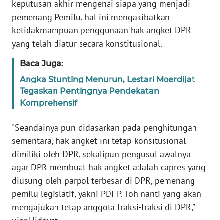
keputusan akhir mengenai siapa yang menjadi
WN
pemenang Pemilu, hal ini mengakibatkan
BANTEN
ketidakmampuan penggunaan hak angket DPR
yang telah diatur secara konstitusional.
WN
NTT
Baca Juga:
Angka Stunting Menurun, Lestari Moerdijat
WN
Tegaskan Pentingnya Pendekatan
KEPRI
Komprehensif
WN
"Seandainya pun didasarkan pada penghitungan
PAPUA
sementara, hak angket ini tetap konsitusional
dimiliki oleh DPR, sekalipun pengusul awalnya
WN
PAPUA
agar DPR membuat hak angket adalah capres yang
BARAT
diusung oleh parpol terbesar di DPR, pemenang
pemilu legislatif, yakni PDI-P. Toh nanti yang akan
WN
mengajukan tetap anggota fraksi-fraksi di DPR,”
RIAU