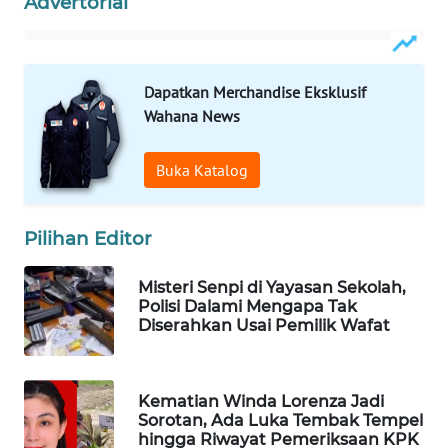
Advertorial
WAHANA
DESA
WISATA
Dapatkan Merchandise Eksklusif
Wahana News
LAPAK
WAHANA
Buka Katalog
Wahana
Network
Pilihan Editor
KONSUMEN
LISTRIK
Misteri Senpi di Yayasan Sekolah,
Polisi Dalami Mengapa Tak
Diserahkan Usai Pemilik Wafat
MASYARAKAT
KELISTRIKAN
Kematian Winda Lorenza Jadi
WALINKI
Sorotan, Ada Luka Tembak Tempel
ID
hingga Riwayat Pemeriksaan KPK