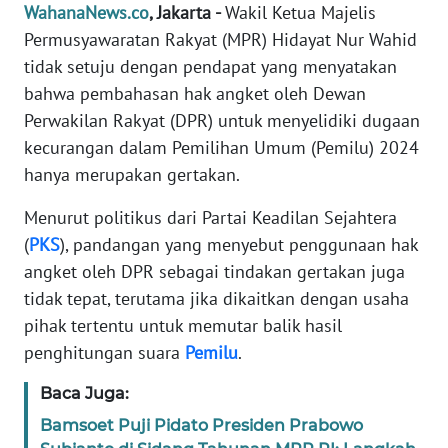
Informasi
WahanaNews.co
, Jakarta -
Wakil Ketua Majelis
Permusyawaratan Rakyat (MPR) Hidayat Nur Wahid
INDEKS
tidak setuju dengan pendapat yang menyatakan
BERITA
bahwa pembahasan hak angket oleh Dewan
Perwakilan Rakyat (DPR) untuk menyelidiki dugaan
KONTAK
kecurangan dalam Pemilihan Umum (Pemilu) 2024
KAMI
hanya merupakan gertakan.
INFO
Menurut politikus dari Partai Keadilan Sejahtera
IKLAN
(
PKS
), pandangan yang menyebut penggunaan hak
angket oleh DPR sebagai tindakan gertakan juga
TENTANG
KAMI
tidak tepat, terutama jika dikaitkan dengan usaha
pihak tertentu untuk memutar balik hasil
PEDOMAN
penghitungan suara
Pemilu
.
MEDIA
SIBER
Baca Juga:
Bamsoet Puji Pidato Presiden Prabowo
REDAKSI