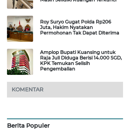
PORTAL
KONSUMEN
Roy Suryo Gugat Polda Rp206
FORWAMKI
Juta, Hakim Nyatakan
Permohonan Tak Dapat Diterima
ALPERKLINAS
Amplop Bupati Kuansing untuk
Raja Juli Diduga Berisi 14.000 SGD,
FORJASIDA
KPK Temukan Selisih
Pengembalian
TAMBANG
NEWS
KOMENTAR
SITUNGIR
NEWS
SIDIKALANG
NEWS
Berita Populer