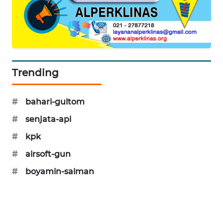
KARING
NEWS
JURNAL
MARITIM
Trending
HUMBANG
NEWS
#
bahari-gultom
GARONGGANG
#
senjata-api
NEWS
#
kpk
FISUELRI
#
airsoft-gun
ID
#
boyamin-saiman
ENERGI
NEWS