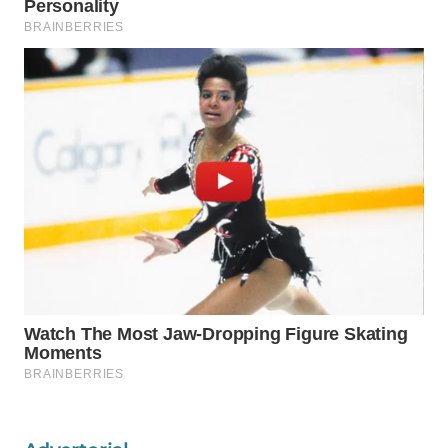
WAHANA
SPORT
WAHANA
UMKM
WAHANA
SELEB
WAHANA
PERSONA
WAHANA
OTOMOTIF
WAHANA
HEALTH