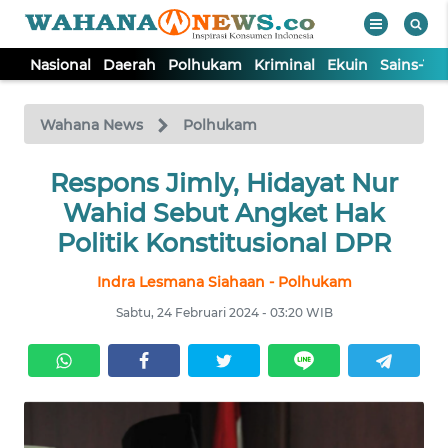
Nasional
Daerah
Polhukam
Kriminal
Ekuin
Sains-Te
WAHANA
Tutup
TV
Wahana News
Polhukam
NASIONAL
Respons Jimly, Hidayat Nur
Wahid Sebut Angket Hak
DAERAH
Politik Konstitusional DPR
Indra Lesmana Siahaan - Polhukam
POLHUKAM
Sabtu, 24 Februari 2024 - 03:20 WIB
KRIMINAL
EKUIN