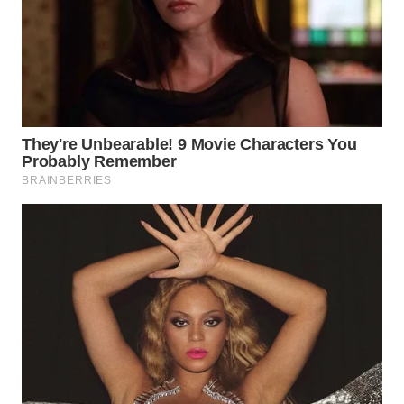
WN
INDRAMAYU
WN
KUNINGAN
WN
MAJALENGKA
WN
SUBANG
WN
SUKABUMI
WN
PURWAKARTA