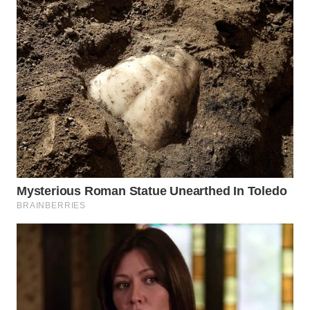
WN
SUMEDANG
WN
CIANJUR
WN
KEPULAUAN
SERIBU
WN
TANGERANG
WN
BINJAI
WN
CIREBON