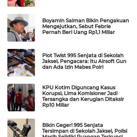
MAWAKA
ID
Boyamin Saiman Bikin Pengakuan
Mengejutkan, Sebut Febrie
Pernah Beri Uang Rp1,1 Miliar
MARTABAT
NET
Plot Twist 995 Senjata di Sekolah
PLN
Jaksel, Pengacara: Itu Airsoft Gun
WATCH
dan Ada Izin Mabes Polri
MKLI
KPU Kotim Diguncang Kasus
Korupsi, Lima Komisioner Jadi
LPKKI
Tersangka dan Kerugian Ditaksir
Rp10 Miliar
LKKI
Bikin Geger! 995 Senjata
KOPEKLIN
Tersimpan di Sekolah Jaksel, Polisi
Masih Selidiki Ruangan Terkunci