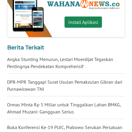
WN
NUSANTARA
Install Aplikasi
WN
JOGJA
Berita Terkait
WN
JATIM
Angka Stunting Menurun, Lestari Moerdijat Tegaskan
Pentingnya Pendekatan Komprehensif
WN
BALI
DPR-MPR Tanggapi Surat Usulan Pemakzulan Gibran dari
Purnawirawan TNI
WN
KALBAR
Ormas Minta Rp 5 Miliar untuk Tinggalkan Lahan BMKG,
Ahmad Muzani: Gangguan Serius
WN
KALTENG
Buka Konferensi Ke-19 PUIC, Prabowo Serukan Persatuan