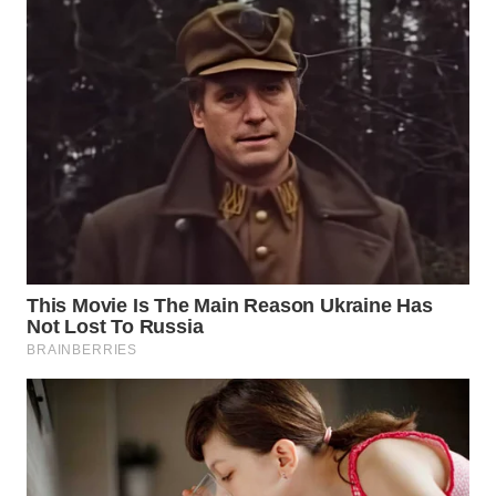
WN
NATUNA
WN
BINTAN
WN
MANDALIKA
WN
LIKUPANG
WN
LABUANBAJO
WN
BORNEO