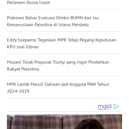
Parlemen Dunia Islam
WN
KALTARA
Prabowo Bahas Evaluasi Direksi BUMN dan Isu
Kemanusiaan Palestina di Istana Merdeka
WN
KALSEL
Eddy Soeparno Tegaskan MPR Tetap Pegang Keputusan
KPU soal Gibran
WN
KALTIM
Muzani Tolak Proposal Trump yang Ingin Pindahkan
Rakyat Palestina
WN
SULSEL
MPR Lantik Maruli Siahaan jadi Anggota PAW Tahun
2024-2029
WN
GORONTALO
WN
SULUT