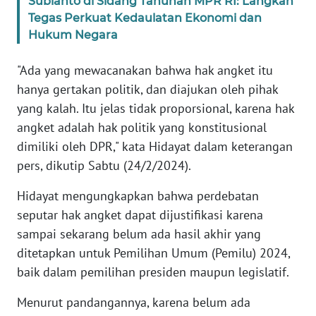
Subianto di Sidang Tahunan MPR RI: Langkah
Tegas Perkuat Kedaulatan Ekonomi dan
KARIR
Hukum Negara
"Ada yang mewacanakan bahwa hak angket itu
DISCLAIMER
hanya gertakan politik, dan diajukan oleh pihak
yang kalah. Itu jelas tidak proporsional, karena hak
Wahana
News
angket adalah hak politik yang konstitusional
Regional
dimiliki oleh DPR," kata Hidayat dalam keterangan
pers, dikutip Sabtu (24/2/2024).
WN
SUMUT
Hidayat mengungkapkan bahwa perdebatan
seputar hak angket dapat dijustifikasi karena
WN
sampai sekarang belum ada hasil akhir yang
JAKARTA
ditetapkan untuk Pemilihan Umum (Pemilu) 2024,
baik dalam pemilihan presiden maupun legislatif.
WN
JABAR
Menurut pandangannya, karena belum ada