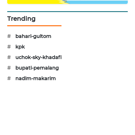
SIBARAGAS
NEWS
Trending
METRO
#
bahari-gultom
SIANTAR
NEWS
#
kpk
#
uchok-sky-khadafi
METRO
MEDAN
#
bupati-pemalang
NEWS
#
nadim-makarim
METRO
JAKARTA
NEWS
KRT
NEWS