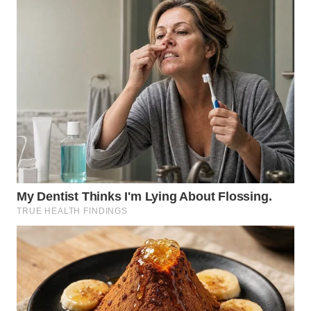
WN
MALUKU
WN
MALUT
WN
DAIRI
WN
DANAU
TOBA
WN
NIAS
WN
LANGKAT