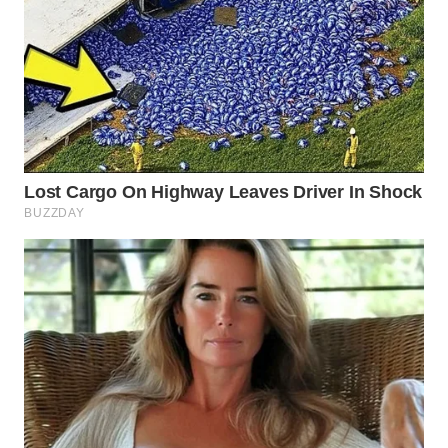
WN
PRIANGAN
TIMUR
WN
SEMARANG
WN
SOLO
WN
BOROBUDUR
WN
MADURA
WN
SURABAYA