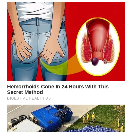
WN
INDRAMAYU
WN
KUNINGAN
WN
MAJALENGKA
WN
SUBANG
WN
SUKABUMI
WN
PURWAKARTA