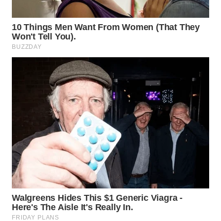
WN
BOGOR
WN
DEPOK
WN
TAPANULI
UTARA
WN
SAMOSIR
WN
PADANG
LAWAS