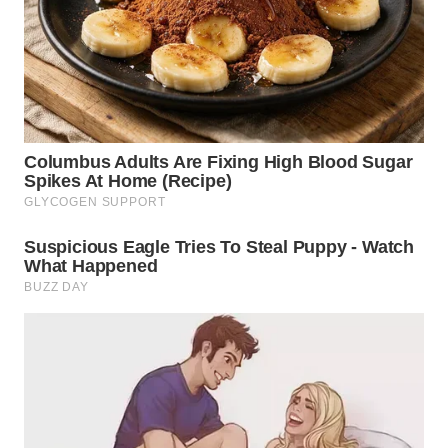
WN
TAPANULI
SELATAN
WN
TANJUNG
LESUNG
WN
KARO
WN
SIMALUNGUN
WN
LABUHANBATU
WN