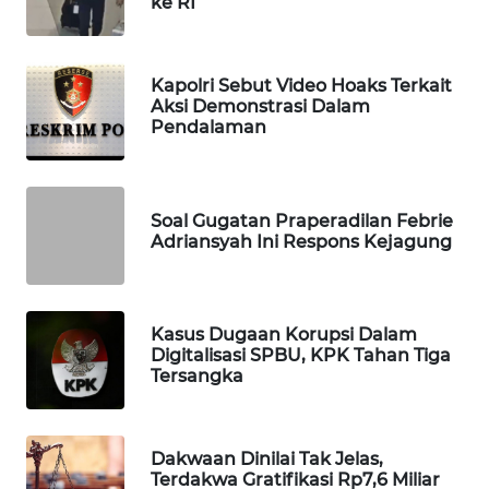
ke RI
WAHANA
DESA
WISATA
Kapolri Sebut Video Hoaks Terkait
Aksi Demonstrasi Dalam
LAPAK
Pendalaman
WAHANA
Wahana
Soal Gugatan Praperadilan Febrie
Network
Adriansyah Ini Respons Kejagung
KONSUMEN
LISTRIK
Kasus Dugaan Korupsi Dalam
Digitalisasi SPBU, KPK Tahan Tiga
MASYARAKAT
Tersangka
KELISTRIKAN
WALINKI
Dakwaan Dinilai Tak Jelas,
ID
Terdakwa Gratifikasi Rp7,6 Miliar