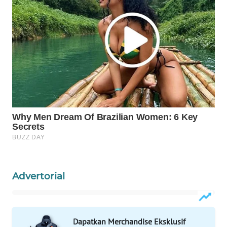
WAHANA
LISTRIK
WAHANA
TRAVEL
WAHANA
TV
WAHANANEWS
ID
WAHANANEWS
Advertorial
CO ID
WAHANANEWS
NET
Dapatkan Merchandise Eksklusif