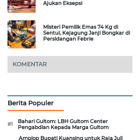
Ajukan Eksepsi
MAWAKA
ID
Misteri Pemilik Emas 74 Kg di
Sentul, Kejagung Janji Bongkar di
MARTABAT
Persidangan Febrie
NET
PLN
KOMENTAR
WATCH
MKLI
LPKKI
Berita Populer
LKKI
Bahari Gultom: LBH Gultom Center
#1
Pengabdian Kepada Marga Gultom
KOPEKLIN
Amplop Bupati Kuansing untuk Raja Juli