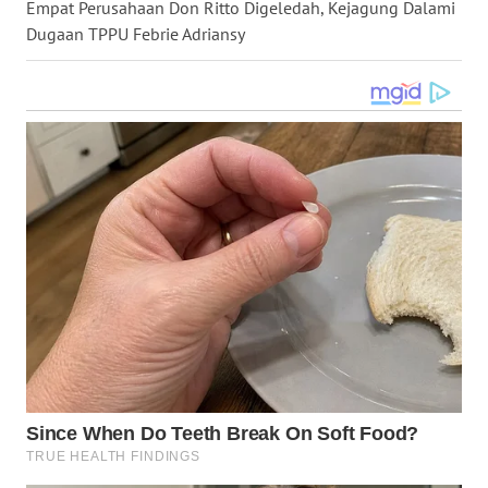
Empat Perusahaan Don Ritto Digeledah, Kejagung Dalami
WN
Dugaan TPPU Febrie Adriansy
KALTARA
WN
KALSEL
WN
KALTIM
WN
SULSEL
WN
GORONTALO
WN
SULUT