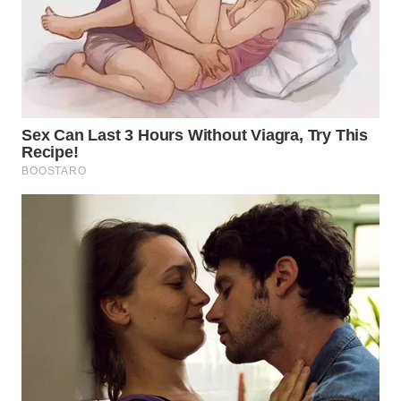
TAPANULI
TENGAH
WN DELI
SERDANG
WN
TEBING
TINGGI
WN
PAKPAK
WN
KARAWANG
WN
BEKASI