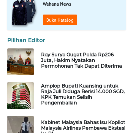
Wahana News
WAHANA
SPORT
Buka Katalog
WAHANA
UMKM
Pilihan Editor
WAHANA
Roy Suryo Gugat Polda Rp206
SELEB
Juta, Hakim Nyatakan
Permohonan Tak Dapat Diterima
WAHANA
PERSONA
Amplop Bupati Kuansing untuk
Raja Juli Diduga Berisi 14.000 SGD,
WAHANA
KPK Temukan Selisih
OTOMOTIF
Pengembalian
WAHANA
Kabinet Malaysia Bahas Isu Kopilot
HEALTH
Malaysia Airlines Pembawa Ekstasi