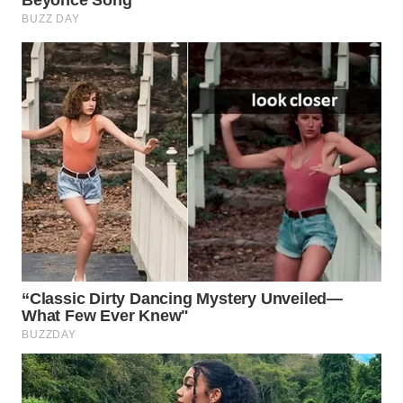
Wahana
Media
Group
WAHANA
NEWS
WAHANA
TANI
WAHANA
ADVOKAT
WAHANA
INFRASTRUKTUR
WAHANA
KONSUMEN