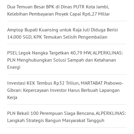
Dua Temuan Besar BPK di Dinas PUTR Kota Jambi,
WN
Kelebihan Pembayaran Proyek Capai Rp6,27 Miliar
NUSANTARA
Amplop Bupati Kuansing untuk Raja Juli Diduga Berisi
WN
JOGJA
14.000 SGD, KPK Temukan Selisih Pengembalian
WN
PSEL Legok Nangka Targetkan 40,79 MW, ALPERKLINAS:
JATIM
PLN Menghubungkan Solusi Sampah dan Ketahanan
Energi
WN
BALI
Investasi KEK Tembus Rp32 Triliun, MARTABAT Prabowo-
Gibran: Kepercayaan Investor Harus Berbuah Lapangan
WN
Kerja
KALBAR
PLN Bekali 100 Perempuan Siaga Bencana, ALPERKLINAS:
WN
Langkah Strategis Bangun Masyarakat Tangguh
KALTENG