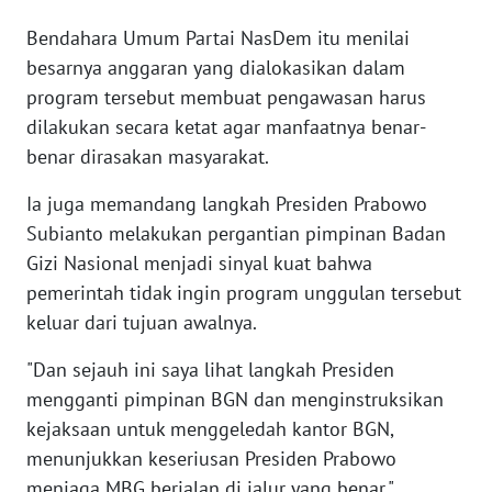
WN
Bendahara Umum Partai NasDem itu menilai
BANTEN
besarnya anggaran yang dialokasikan dalam
program tersebut membuat pengawasan harus
WN
NTT
dilakukan secara ketat agar manfaatnya benar-
benar dirasakan masyarakat.
WN
Ia juga memandang langkah Presiden Prabowo
KEPRI
Subianto melakukan pergantian pimpinan Badan
Gizi Nasional menjadi sinyal kuat bahwa
WN
PAPUA
pemerintah tidak ingin program unggulan tersebut
keluar dari tujuan awalnya.
WN
PAPUA
"Dan sejauh ini saya lihat langkah Presiden
BARAT
mengganti pimpinan BGN dan menginstruksikan
kejaksaan untuk menggeledah kantor BGN,
WN
menunjukkan keseriusan Presiden Prabowo
RIAU
menjaga MBG berjalan di jalur yang benar,"