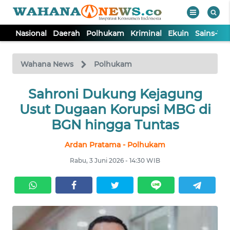
Nasional
Daerah
Polhukam
Kriminal
Ekuin
Sains-Te
WAHANA
Tutup
TV
Wahana News
Polhukam
NASIONAL
Sahroni Dukung Kejagung
Usut Dugaan Korupsi MBG di
DAERAH
BGN hingga Tuntas
Ardan Pratama - Polhukam
POLHUKAM
Rabu, 3 Juni 2026 - 14:30 WIB
KRIMINAL
EKUIN