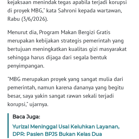
kejaksaan menindak tegas apabila terjadi korupsi
di proyek MBG," kata Sahroni kepada wartawan,
KARIR
Rabu (3/6/2026).
DISCLAIMER
Menurut dia, Program Makan Bergizi Gratis
merupakan kebijakan strategis pemerintah yang
Wahana
bertujuan meningkatkan kualitas gizi masyarakat
News
sehingga harus dijaga dari segala bentuk
Regional
penyimpangan.
WN
"MBG merupakan proyek yang sangat mulia dari
SUMUT
pemerintah, namun karena dananya yang begitu
besar, saya yakin sangat rawan sekali terjadi
WN
korupsi," ujarnya.
JAKARTA
Baca Juga:
WN
Yurizal Meninggal Usai Keluhkan Layanan,
JABAR
DPR: Pasien BPJS Bukan Kelas Dua