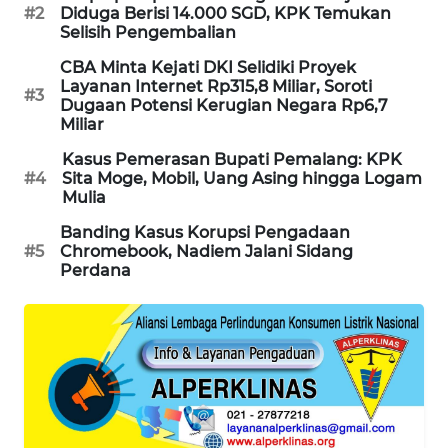
#2
Diduga Berisi 14.000 SGD, KPK Temukan
PORTAL
Selisih Pengembalian
KONSUMEN
CBA Minta Kejati DKI Selidiki Proyek
Layanan Internet Rp315,8 Miliar, Soroti
FORWAMKI
#3
Dugaan Potensi Kerugian Negara Rp6,7
Miliar
ALPERKLINAS
Kasus Pemerasan Bupati Pemalang: KPK
#4
Sita Moge, Mobil, Uang Asing hingga Logam
Mulia
FORJASIDA
Banding Kasus Korupsi Pengadaan
#5
Chromebook, Nadiem Jalani Sidang
TAMBANG
Perdana
NEWS
SITUNGIR
NEWS
SIDIKALANG
NEWS