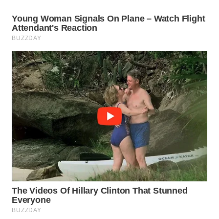
WN
SUMEDANG
WN
CIANJUR
WN
KEPULAUAN
SERIBU
WN
TANGERANG
WN
BINJAI
WN
CIREBON