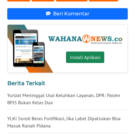
WN
Beri Komentar
BABEL
WN
SUMBAR
WN
Install Aplikasi
SUMSEL
WN
BENGKULU
Berita Terkait
Yurizal Meninggal Usai Keluhkan Layanan, DPR: Pasien
WN
BPJS Bukan Kelas Dua
LAMPUNG
YLKI Soroti Beras Fortifikasi, Jika Label Dipalsukan Bisa
WN
Masuk Ranah Pidana
JATENG