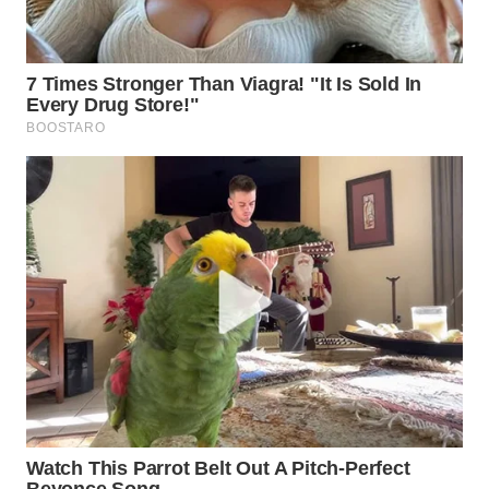
WN
NATUNA
WN
BINTAN
WN
MANDALIKA
WN
LIKUPANG
WN
LABUANBAJO
WN
BORNEO