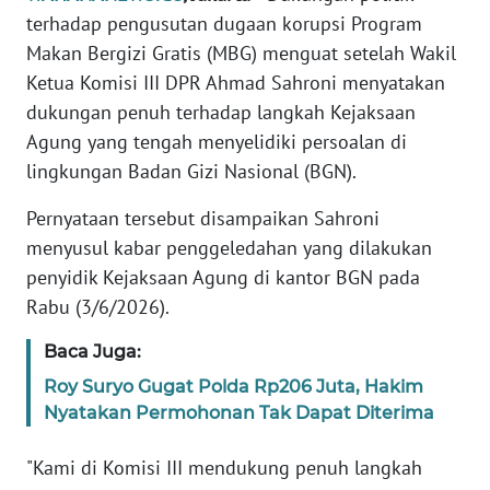
Informasi
terhadap pengusutan dugaan korupsi Program
Makan Bergizi Gratis (MBG) menguat setelah Wakil
INDEKS
BERITA
Ketua Komisi III DPR Ahmad Sahroni menyatakan
dukungan penuh terhadap langkah Kejaksaan
KONTAK
Agung yang tengah menyelidiki persoalan di
KAMI
lingkungan Badan Gizi Nasional (BGN).
Pernyataan tersebut disampaikan Sahroni
INFO
IKLAN
menyusul kabar penggeledahan yang dilakukan
penyidik Kejaksaan Agung di kantor BGN pada
TENTANG
Rabu (3/6/2026).
KAMI
Baca Juga:
PEDOMAN
Roy Suryo Gugat Polda Rp206 Juta, Hakim
MEDIA
Nyatakan Permohonan Tak Dapat Diterima
SIBER
"Kami di Komisi III mendukung penuh langkah
REDAKSI