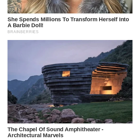
WN
TAPANULI
SELATAN
WN
TANJUNG
LESUNG
WN
KARO
WN
SIMALUNGUN
WN
LABUHANBATU
WN