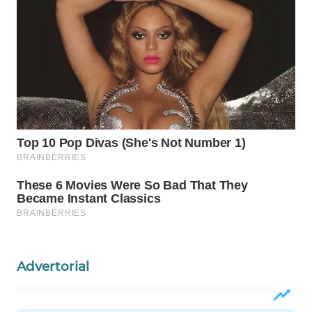
WN
PRIANGAN
TIMUR
WN
SEMARANG
WN
SOLO
WN
BOROBUDUR
WN
MADURA
Advertorial
WN
SURABAYA