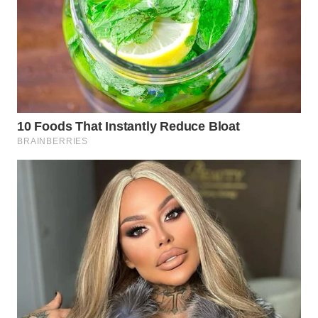
WN
MALUKU
WN
MALUT
WN
DAIRI
WN
DANAU
TOBA
WN
NIAS
WN
LANGKAT