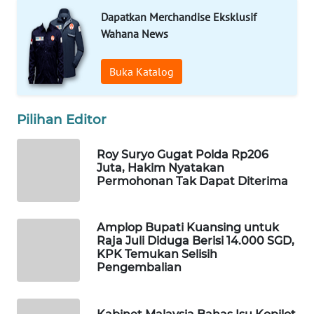
Dapatkan Merchandise Eksklusif
WN
Wahana News
NATUNA
Buka Katalog
WN
BINTAN
Pilihan Editor
WN
MANDALIKA
Roy Suryo Gugat Polda Rp206
Juta, Hakim Nyatakan
WN
Permohonan Tak Dapat Diterima
LIKUPANG
Amplop Bupati Kuansing untuk
WN
Raja Juli Diduga Berisi 14.000 SGD,
LABUANBAJO
KPK Temukan Selisih
Pengembalian
WN
BORNEO