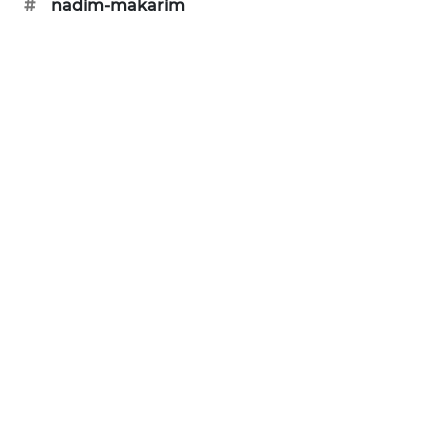
#
nadim-makarim
MAWAKA
ID
MARTABAT
NET
PLN
WATCH
MKLI
LPKKI
LKKI
KOPEKLIN