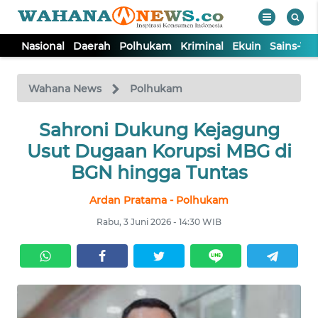
Nasional
Daerah
Polhukam
Kriminal
Ekuin
Sains-Te
WAHANA
Tutup
TV
Wahana News
Polhukam
NASIONAL
Sahroni Dukung Kejagung
Usut Dugaan Korupsi MBG di
DAERAH
BGN hingga Tuntas
Ardan Pratama - Polhukam
POLHUKAM
Rabu, 3 Juni 2026 - 14:30 WIB
KRIMINAL
EKUIN