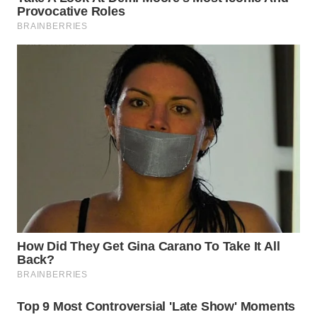
WN
BOGOR
WN
DEPOK
WN
TAPANULI
UTARA
WN
SAMOSIR
WN
PADANG
LAWAS