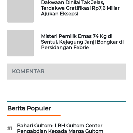
Dakwaan Dinilai Tak Jelas,
Terdakwa Gratifikasi Rp7,6 Miliar
WAHANA
Ajukan Eksepsi
LISTRIK
WAHANA
Misteri Pemilik Emas 74 Kg di
TRAVEL
Sentul, Kejagung Janji Bongkar di
Persidangan Febrie
WAHANA
TV
KOMENTAR
WAHANANEWS
ID
WAHANANEWS
CO ID
Berita Populer
WAHANANEWS
NET
Bahari Gultom: LBH Gultom Center
#1
Pengabdian Kepada Marga Gultom