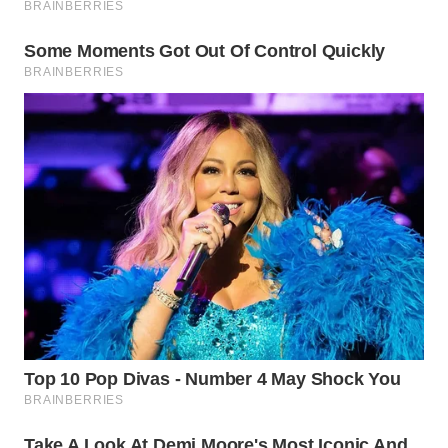
TAPANULI
TENGAH
WN DELI
SERDANG
WN
TEBING
TINGGI
WN
PAKPAK
WN
KARAWANG
WN
BEKASI