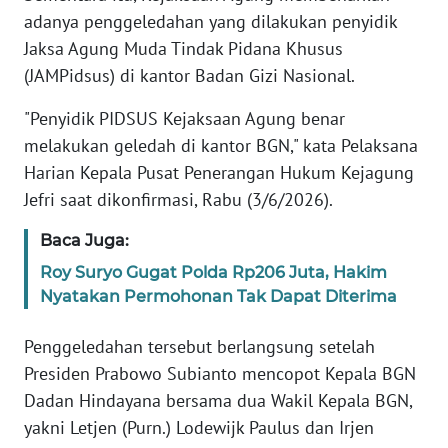
Informasi
adanya penggeledahan yang dilakukan penyidik
Jaksa Agung Muda Tindak Pidana Khusus
INDEKS
BERITA
(JAMPidsus) di kantor Badan Gizi Nasional.
"Penyidik PIDSUS Kejaksaan Agung benar
KONTAK
melakukan geledah di kantor BGN," kata Pelaksana
KAMI
Harian Kepala Pusat Penerangan Hukum Kejagung
Jefri saat dikonfirmasi, Rabu (3/6/2026).
INFO
IKLAN
Baca Juga:
Roy Suryo Gugat Polda Rp206 Juta, Hakim
TENTANG
KAMI
Nyatakan Permohonan Tak Dapat Diterima
Penggeledahan tersebut berlangsung setelah
PEDOMAN
MEDIA
Presiden Prabowo Subianto mencopot Kepala BGN
SIBER
Dadan Hindayana bersama dua Wakil Kepala BGN,
yakni Letjen (Purn.) Lodewijk Paulus dan Irjen
REDAKSI