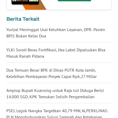
WN
BABEL
Berita Terkait
WN
Yurizal Meninggal Usai Keluhkan Layanan, DPR: Pasien
SUMBAR
BPJS Bukan Kelas Dua
WN
YLKI Soroti Beras Fortifikasi, Jika Label Dipalsukan Bisa
SUMSEL
Masuk Ranah Pidana
WN
Dua Temuan Besar BPK di Dinas PUTR Kota Jambi,
BENGKULU
Kelebihan Pembayaran Proyek Capai Rp6,27 Miliar
WN
Amplop Bupati Kuansing untuk Raja Juli Diduga Berisi
LAMPUNG
14.000 SGD, KPK Temukan Selisih Pengembalian
WN
PSEL Legok Nangka Targetkan 40,79 MW, ALPERKLINAS:
JATENG
PLN Menghubungkan Solusi Sampah dan Ketahanan