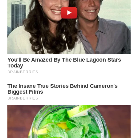
WN
KALTARA
WN
KALSEL
WN
KALTIM
WN
SULSEL
WN
GORONTALO
WN
SULUT