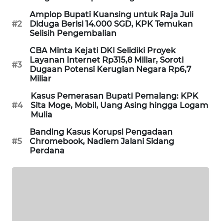
WAHANA
Amplop Bupati Kuansing untuk Raja Juli
SPORT
#2
Diduga Berisi 14.000 SGD, KPK Temukan
Selisih Pengembalian
WAHANA
CBA Minta Kejati DKI Selidiki Proyek
UMKM
Layanan Internet Rp315,8 Miliar, Soroti
#3
Dugaan Potensi Kerugian Negara Rp6,7
Miliar
WAHANA
SELEB
Kasus Pemerasan Bupati Pemalang: KPK
#4
Sita Moge, Mobil, Uang Asing hingga Logam
Mulia
WAHANA
Banding Kasus Korupsi Pengadaan
PERSONA
#5
Chromebook, Nadiem Jalani Sidang
Perdana
WAHANA
OTOMOTIF
WAHANA
HEALTH