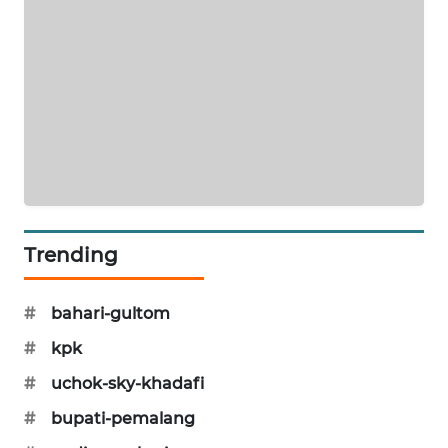
WAHANA
DESA
WISATA
LAPAK
WAHANA
Wahana
Network
Trending
KONSUMEN
LISTRIK
#
bahari-gultom
MASYARAKAT
#
kpk
KELISTRIKAN
#
uchok-sky-khadafi
WALINKI
#
bupati-pemalang
ID