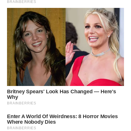
WN
SUMEDANG
WN
CIANJUR
WN
KEPULAUAN
SERIBU
WN
TANGERANG
WN
BINJAI
WN
CIREBON