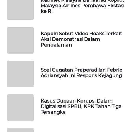
Kabinet Malaysia Bahas Isu Kopilot
Malaysia Airlines Pembawa Ekstasi
Wahana
ke RI
Media
Group
WAHANA
Kapolri Sebut Video Hoaks Terkait
NEWS
Aksi Demonstrasi Dalam
Pendalaman
WAHANA
TANI
Soal Gugatan Praperadilan Febrie
WAHANA
Adriansyah Ini Respons Kejagung
ADVOKAT
WAHANA
Kasus Dugaan Korupsi Dalam
INFRASTRUKTUR
Digitalisasi SPBU, KPK Tahan Tiga
Tersangka
WAHANA
KONSUMEN