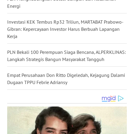
Energi
WN
NUSANTARA
Investasi KEK Tembus Rp32 Triliun, MARTABAT Prabowo-
Gibran: Kepercayaan Investor Harus Berbuah Lapangan
WN
JOGJA
Kerja
WN
PLN Bekali 100 Perempuan Siaga Bencana, ALPERKLINAS:
JATIM
Langkah Strategis Bangun Masyarakat Tangguh
WN
Empat Perusahaan Don Ritto Digeledah, Kejagung Dalami
BALI
Dugaan TPPU Febrie Adriansy
WN
KALBAR
WN
KALTENG