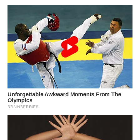
WN
INDRAMAYU
WN
KUNINGAN
WN
MAJALENGKA
WN
SUBANG
WN
SUKABUMI
WN
PURWAKARTA