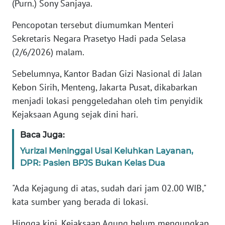
(Purn.) Sony Sanjaya.
KARIR
Pencopotan tersebut diumumkan Menteri
Sekretaris Negara Prasetyo Hadi pada Selasa
DISCLAIMER
(2/6/2026) malam.
Sebelumnya, Kantor Badan Gizi Nasional di Jalan
Wahana
News
Kebon Sirih, Menteng, Jakarta Pusat, dikabarkan
Regional
menjadi lokasi penggeledahan oleh tim penyidik
Kejaksaan Agung sejak dini hari.
WN
SUMUT
Baca Juga:
Yurizal Meninggal Usai Keluhkan Layanan,
WN
DPR: Pasien BPJS Bukan Kelas Dua
JAKARTA
"Ada Kejagung di atas, sudah dari jam 02.00 WIB,"
WN
kata sumber yang berada di lokasi.
JABAR
Hingga kini, Kejaksaan Agung belum mengungkap