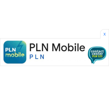
CILEUNGSI
NEWS
BERKAT
NEWS
X
BERAMPU
NEWS
ANUGERAH
NEWS
AKHLAK
ID
PERAPKI
NEWS