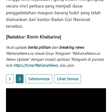
WN
secara rinci perkara yang menjadi dasar
BANTEN
penggeledahan maupun barang bukti yang telah
diamankan dari kantor Badan Gizi Nasional
WN
tersebut.
NTT
[Redaktur: Rinrin Khaltarina]
WN
KEPRI
Ikuti update
berita pilihan
dan
breaking news
WahanaNews.co lewat Grup Telegram "WahanaNews.co
News Update" dengan install aplikasi Telegram di ponsel,
WN
PAPUA
klik
https://t.me/WahanaNews
, lalu join.
WN
1
2
Sebelumnya
Lihat Semua
PAPUA
BARAT
WN
RIAU