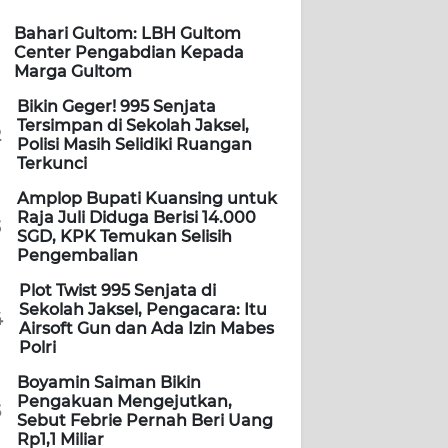
Bahari Gultom: LBH Gultom
Center Pengabdian Kepada
Marga Gultom
Bikin Geger! 995 Senjata
Tersimpan di Sekolah Jaksel,
2
Polisi Masih Selidiki Ruangan
Terkunci
Amplop Bupati Kuansing untuk
Raja Juli Diduga Berisi 14.000
3
SGD, KPK Temukan Selisih
Pengembalian
Plot Twist 995 Senjata di
Sekolah Jaksel, Pengacara: Itu
4
Airsoft Gun dan Ada Izin Mabes
Polri
Boyamin Saiman Bikin
Pengakuan Mengejutkan,
5
Sebut Febrie Pernah Beri Uang
Rp1,1 Miliar