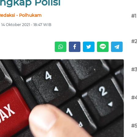
ngkap Polisi
edaksi - Polhukam
#1
 14 Oktober 2021 - 18:47 WIB
#
#
#
#