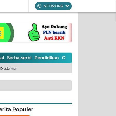
NETWORK
al
Serba-serbi
Pendidikan
Olahraga
Opini
Editoria
Disclaimer
erita Populer