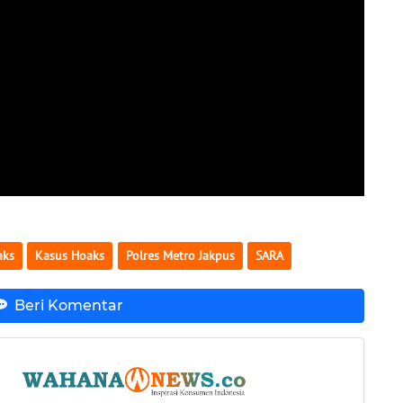
aks
Kasus Hoaks
Polres Metro Jakpus
SARA
Beri Komentar