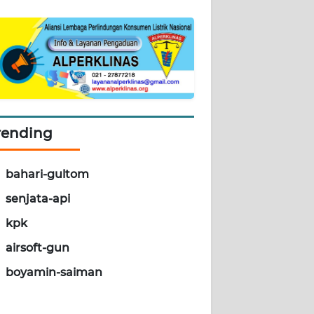
rending
bahari-gultom
senjata-api
kpk
airsoft-gun
boyamin-saiman