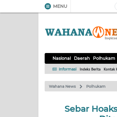
MENU
WAHANA
Tutup
TV
NASIONAL
DAERAH
POLHUKAM
KRIMINAL
EKUIN
SAINS-
KESEHATAN
INTERNASIONAL
Nasional
Daerah
Polhukam
TEKNO
Informasi
Indeks Berita
Kontak 
SERBA-
PENDIDIKAN
OLAHRAGA
OPINI
SERBI
Wahana News
Polhukam
EDITORIAL
Sebar Hoaks
Informasi