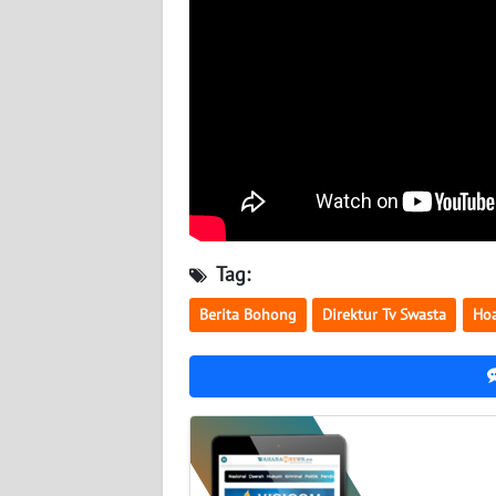
BABEL
WN
SUMBAR
WN
SUMSEL
WN
BENGKULU
Tag:
Berita Bohong
Direktur Tv Swasta
Ho
WN
LAMPUNG
WN
JATENG
WN