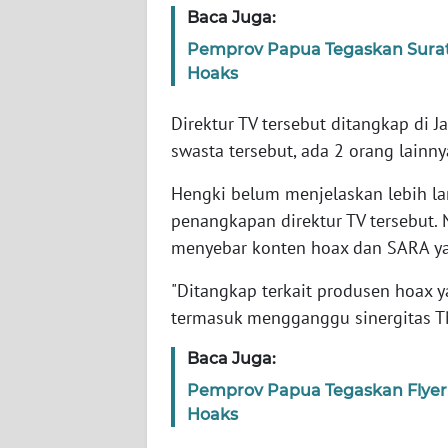
Baca Juga:
Pemprov Papua Tegaskan Surat 
WN
NTT
Hoaks
Direktur TV tersebut ditangkap di Ja
WN
KEPRI
swasta tersebut, ada 2 orang lainny
Hengki belum menjelaskan lebih lan
WN
penangkapan direktur TV tersebut. 
PAPUA
menyebar konten hoax dan SARA ya
WN
"Ditangkap terkait produsen hoax 
PAPUA
BARAT
termasuk mengganggu sinergitas TN
Baca Juga:
WN
RIAU
Pemprov Papua Tegaskan Flyer 
Hoaks
WN