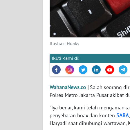
KARIR
DISCLAIMER
Wahana
News
Ilustrasi Hoaks
Regional
Ikuti Kami di:
WN
SUMUT
WN
JAKARTA
WahanaNews.co
|
Salah seorang dir
Polres Metro Jakarta Pusat akibat 
WN
"Iya benar, kami telah mengamankan
JABAR
penyebaran hoax dan konten
SARA
Haryadi saat dihubungi wartawan, 
WN
BANTEN