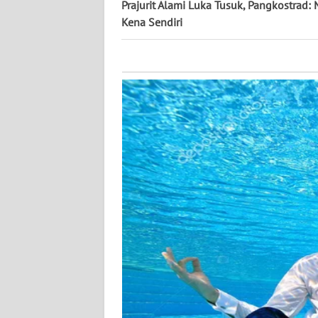
KALTARA
Prajurit Alami Luka Tusuk, Pangkostrad:
Kena Sendiri
WN
KALSEL
WN
KALTIM
WN
SULSEL
WN
GORONTALO
WN
SULUT
WN
MALUKU