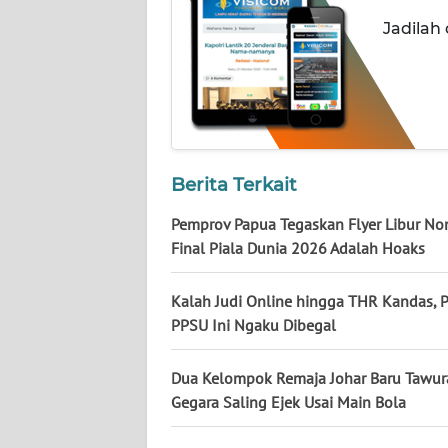
NUSANTARA
Jadilah
WN
JOGJA
WN
JATIM
Berita Terkait
WN
Pemprov Papua Tegaskan Flyer Libur No
BALI
Final Piala Dunia 2026 Adalah Hoaks
WN
Kalah Judi Online hingga THR Kandas, 
KALBAR
PPSU Ini Ngaku Dibegal
WN
KALTENG
Dua Kelompok Remaja Johar Baru Tawur
Gegara Saling Ejek Usai Main Bola
WN