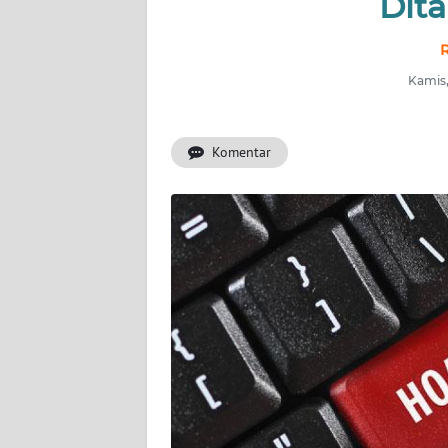
Dita
INDEKS
BERITA
R
Kamis,
KONTAK
KAMI
Komentar
INFO
IKLAN
TENTANG
KAMI
PEDOMAN
MEDIA
SIBER
REDAKSI