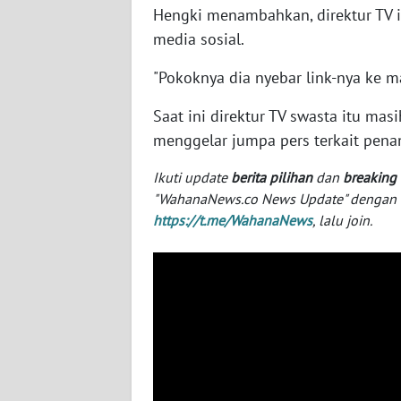
SERAMBI
Hengki menambahkan, direktur TV i
media sosial.
WN
"Pokoknya dia nyebar link-nya ke m
JAMBI
Saat ini direktur TV swasta itu masi
WN
menggelar jumpa pers terkait penan
SULTRA
Ikuti update
berita pilihan
dan
breaking
WN
"WahanaNews.co News Update" dengan ins
NTB
https://t.me/WahanaNews
, lalu join.
WN
SULTENG
WN
SULBAR
WN