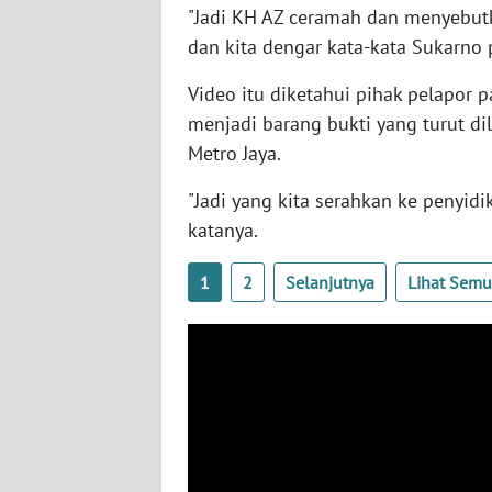
"Jadi KH AZ ceramah dan menyebutk
SERAMBI
dan kita dengar kata-kata Sukarno 
WN
Video itu diketahui pihak pelapor 
JAMBI
menjadi barang bukti yang turut di
Metro Jaya.
WN
SULTRA
"Jadi yang kita serahkan ke penyidik
katanya.
WN
NTB
1
2
Selanjutnya
Lihat Sem
WN
SULTENG
WN
SULBAR
WN