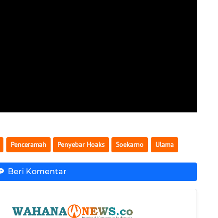
Penceramah
Penyebar Hoaks
Soekarno
Ulama
Beri Komentar