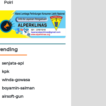
Polri
rending
senjata-api
kpk
winda-gowasa
boyamin-saiman
airsoft-gun