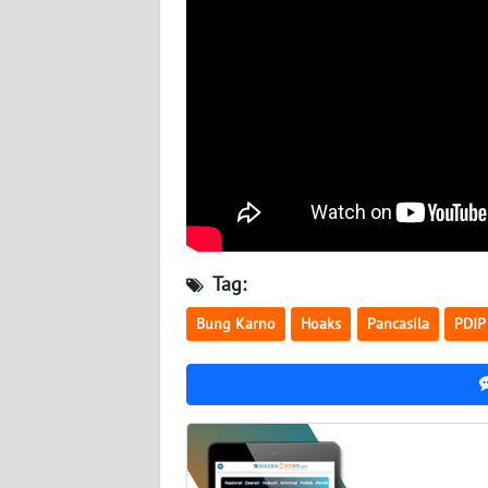
BABEL
WN
SUMBAR
WN
SUMSEL
WN
BENGKULU
Tag:
WN
Bung Karno
Hoaks
Pancasila
PDIP
LAMPUNG
WN
JATENG
WN