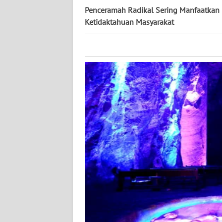
KALTARA
Penceramah Radikal Sering Manfaatkan
Ketidaktahuan Masyarakat
WN
KALSEL
WN
KALTIM
WN
SULSEL
WN
GORONTALO
WN
SULUT
WN
MALUKU