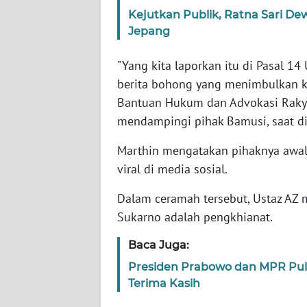
Kejutkan Publik, Ratna Sari De
Jepang
WN
NTT
"Yang kita laporkan itu di Pasal 1
berita bohong yang menimbulkan ke
WN
KEPRI
Bantuan Hukum dan Advokasi Rak
mendampingi pihak Bamusi, saat d
WN
Marthin mengatakan pihaknya awa
PAPUA
viral di media sosial.
WN
Dalam ceramah tersebut, Ustaz AZ
PAPUA
Sukarno adalah pengkhianat.
BARAT
Baca Juga:
WN
RIAU
Presiden Prabowo dan MPR Pu
Terima Kasih
WN