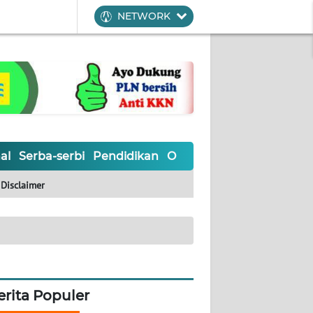
NETWORK
al
Serba-serbi
Pendidikan
Olahraga
Opini
Editoria
Disclaimer
erita Populer