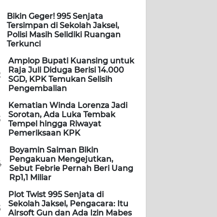
Bikin Geger! 995 Senjata
Tersimpan di Sekolah Jaksel,
Polisi Masih Selidiki Ruangan
Terkunci
Amplop Bupati Kuansing untuk
Raja Juli Diduga Berisi 14.000
2
SGD, KPK Temukan Selisih
Pengembalian
Kematian Winda Lorenza Jadi
Sorotan, Ada Luka Tembak
3
Tempel hingga Riwayat
Pemeriksaan KPK
Boyamin Saiman Bikin
Pengakuan Mengejutkan,
4
Sebut Febrie Pernah Beri Uang
Rp1,1 Miliar
Plot Twist 995 Senjata di
Sekolah Jaksel, Pengacara: Itu
5
Airsoft Gun dan Ada Izin Mabes