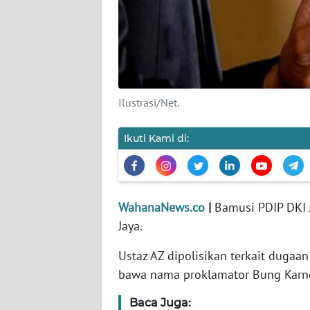
KARIR
DISCLAIMER
Wahana
News
Ilustrasi/Net.
Regional
Ikuti Kami di:
WN
SUMUT
WN
WahanaNews.co
|
Bamusi PDIP DKI J
JAKARTA
Jaya.
WN
Ustaz AZ dipolisikan terkait dug
JABAR
bawa nama proklamator Bung Karn
WN
Baca Juga:
BANTEN