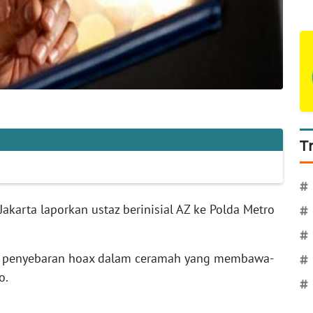
T
#
akarta laporkan ustaz berinisial AZ ke Polda Metro
#
#
aan penyebaran hoax dalam ceramah yang membawa-
#
o.
#