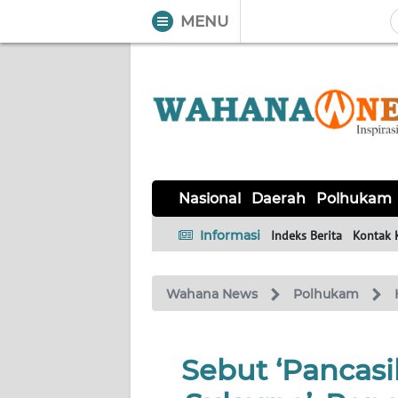
MENU
WAHANA
Tutup
TV
NASIONAL
DAERAH
POLHUKAM
KRIMINAL
EKUIN
SAINS-
KESEHATAN
INTERNASIONAL
Nasional
Daerah
Polhukam
TEKNO
Informasi
Indeks Berita
Kontak 
SERBA-
PENDIDIKAN
OLAHRAGA
OPINI
SERBI
Wahana News
Polhukam
EDITORIAL
Sebut ‘Pancasi
Informasi