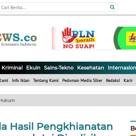
Kriminal
Ekuin
Sains-Tekno
Kesehatan
Internasion
Kami
Info Iklan
Tentang Kami
Pedoman Media Siber
Redaksi
Karir
Hukum
la Hasil Pengkhianatan
B