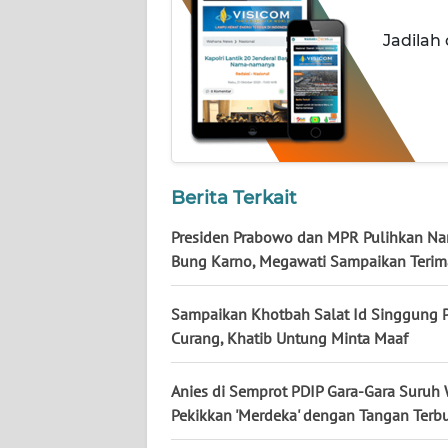
NUSANTARA
Jadilah
WN
JOGJA
WN
JATIM
Berita Terkait
WN
BALI
Presiden Prabowo dan MPR Pulihkan N
Bung Karno, Megawati Sampaikan Terim
WN
KALBAR
Sampaikan Khotbah Salat Id Singgung 
Curang, Khatib Untung Minta Maaf
WN
KALTENG
Anies di Semprot PDIP Gara-Gara Suruh
Pekikkan 'Merdeka' dengan Tangan Terb
WN