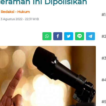
eramah Ini Dipolisikan
Redaksi - Hukum
#1
 3 Agustus 2022 - 22:31 WIB
#
#
#
#