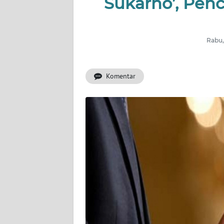
Sukarno’, Penc
INDEKS
BERITA
Rabu,
KONTAK
KAMI
Komentar
INFO
IKLAN
TENTANG
KAMI
PEDOMAN
MEDIA
SIBER
REDAKSI