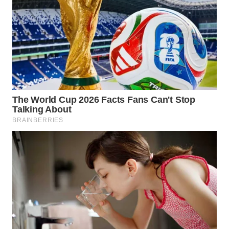
WN
MALUKU
WN
MALUT
WN
DAIRI
WN
DANAU
TOBA
WN
NIAS
WN
LANGKAT