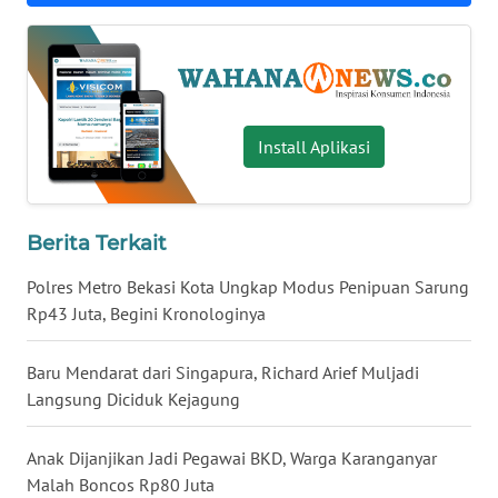
WN
BABEL
WN
SUMBAR
Install Aplikasi
WN
SUMSEL
Berita Terkait
WN
Polres Metro Bekasi Kota Ungkap Modus Penipuan Sarung
BENGKULU
Rp43 Juta, Begini Kronologinya
WN
Baru Mendarat dari Singapura, Richard Arief Muljadi
LAMPUNG
Langsung Diciduk Kejagung
WN
Anak Dijanjikan Jadi Pegawai BKD, Warga Karanganyar
JATENG
Malah Boncos Rp80 Juta