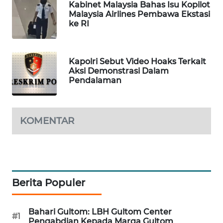
Kabinet Malaysia Bahas Isu Kopilot
WAHANA
Malaysia Airlines Pembawa Ekstasi
DESA
ke RI
WISATA
LAPAK
Kapolri Sebut Video Hoaks Terkait
WAHANA
Aksi Demonstrasi Dalam
Pendalaman
Wahana
Network
KOMENTAR
KONSUMEN
LISTRIK
MASYARAKAT
KELISTRIKAN
Berita Populer
WALINKI
Bahari Gultom: LBH Gultom Center
ID
#1
Pengabdian Kepada Marga Gultom