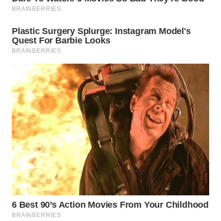
TAPANULI
TENGAH
WN DELI
SERDANG
WN
TEBING
TINGGI
WN
PAKPAK
WN
KARAWANG
WN
BEKASI