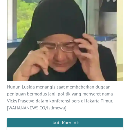
SAINS-TEKNO
KESEHATAN
INTERNASIONAL
SERBA-SERBI
PENDIDIKAN
OLAHRAGA
Nunun Lusida menangis saat membeberkan dugaan
penipuan bermodus janji politik yang menyeret nama
OPINI
Vicky Prasetyo dalam konferensi pers di Jakarta Timur.
[WAHANANEWS.CO/Istimewa].
EDITORIAL
Ikuti Kami di: