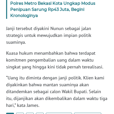
Polres Metro Bekasi Kota Ungkap Modus
WN
Penipuan Sarung Rp43 Juta, Begini
BANTEN
Kronologinya
WN
Janji tersebut diyakini Nunun sebagai jalan
NTT
strategis untuk mewujudkan impian politik
suaminya.
WN
KEPRI
Kuasa hukum menambahkan bahwa terdapat
komitmen pengembalian uang dalam waktu
WN
PAPUA
singkat yang hingga kini tidak pernah terealisasi.
“Uang itu diminta dengan janji politik. Klien kami
WN
diyakinkan bahwa mantan suaminya akan
PAPUA
BARAT
ditandemkan sebagai calon Wakil Bupati. Selain
itu, dijanjikan akan dikembalikan dalam waktu tiga
WN
hari,” kata James.
RIAU