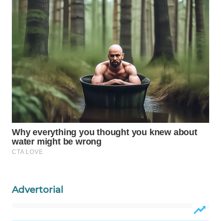
Wahana
Media
Group
WAHANA
NEWS
WAHANA
TANI
WAHANA
ADVOKAT
WAHANA
INFRASTRUKTUR
Advertorial
WAHANA
KONSUMEN