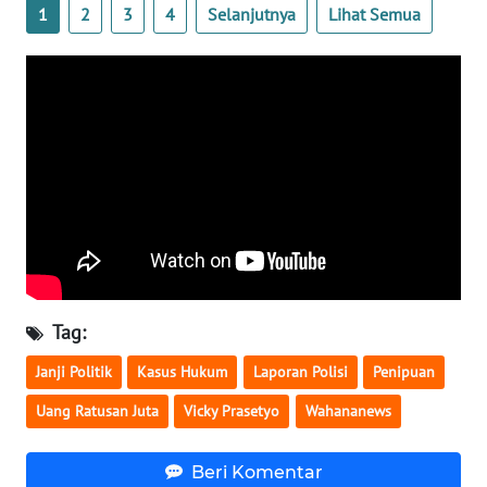
1
2
3
4
Selanjutnya
Lihat Semua
WN
SERAMBI
WN
JAMBI
WN
SULTRA
WN
NTB
Tag:
WN
Janji Politik
Kasus Hukum
Laporan Polisi
Penipuan
SULTENG
Uang Ratusan Juta
Vicky Prasetyo
Wahananews
WN
SULBAR
Beri Komentar