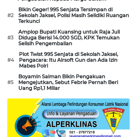
Bikin Geger! 995 Senjata Tersimpan di
MAWAKA
#2
Sekolah Jaksel, Polisi Masih Selidiki Ruangan
ID
Terkunci
Amplop Bupati Kuansing untuk Raja Juli
MARTABAT
#3
Diduga Berisi 14.000 SGD, KPK Temukan
NET
Selisih Pengembalian
Plot Twist 995 Senjata di Sekolah Jaksel,
PLN
#4
Pengacara: Itu Airsoft Gun dan Ada Izin
WATCH
Mabes Polri
Boyamin Saiman Bikin Pengakuan
MKLI
#5
Mengejutkan, Sebut Febrie Pernah Beri
Uang Rp1,1 Miliar
LPKKI
LKKI
KOPEKLIN