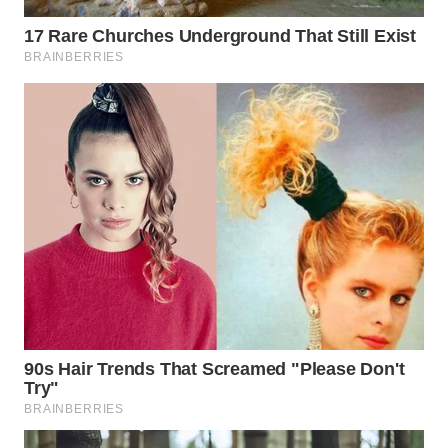
WN
NATUNA
WN
BINTAN
WN
MANDALIKA
WN
LIKUPANG
WN
LABUANBAJO
WN
BORNEO