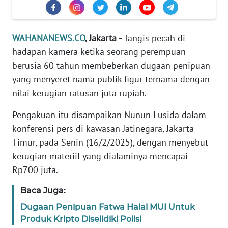
Informasi
INDEKS
WAHANANEWS.CO
, Jakarta -
Tangis pecah di
BERITA
hadapan kamera ketika seorang perempuan
KONTAK
berusia 60 tahun membeberkan dugaan penipuan
KAMI
yang menyeret nama publik figur ternama dengan
nilai kerugian ratusan juta rupiah.
INFO
IKLAN
Pengakuan itu disampaikan Nunun Lusida dalam
konferensi pers di kawasan Jatinegara, Jakarta
TENTANG
Timur, pada Senin (16/2/2025), dengan menyebut
KAMI
kerugian materiil yang dialaminya mencapai
Rp700 juta.
PEDOMAN
MEDIA
Baca Juga:
SIBER
Dugaan Penipuan Fatwa Halal MUI Untuk
Produk Kripto Diselidiki Polisi
REDAKSI