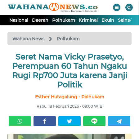
Nasional
Daerah
Polhukam
Kriminal
Ekuin
Sains-Te
WAHANA
Tutup
TV
Wahana News
Polhukam
NASIONAL
Seret Nama Vicky Prasetyo,
Perempuan 60 Tahun Ngaku
DAERAH
Rugi Rp700 Juta karena Janji
Politik
POLHUKAM
Esther Hutagalung - Polhukam
Rabu, 18 Februari 2026 - 08:00 WIB
KRIMINAL
EKUIN