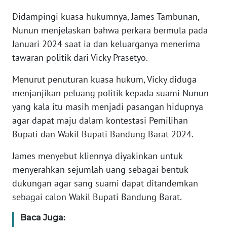
Didampingi kuasa hukumnya, James Tambunan,
KARIR
Nunun menjelaskan bahwa perkara bermula pada
Januari 2024 saat ia dan keluarganya menerima
DISCLAIMER
tawaran politik dari Vicky Prasetyo.
Wahana
Menurut penuturan kuasa hukum, Vicky diduga
News
menjanjikan peluang politik kepada suami Nunun
Regional
yang kala itu masih menjadi pasangan hidupnya
agar dapat maju dalam kontestasi Pemilihan
WN
Bupati dan Wakil Bupati Bandung Barat 2024.
SUMUT
James menyebut kliennya diyakinkan untuk
WN
menyerahkan sejumlah uang sebagai bentuk
JAKARTA
dukungan agar sang suami dapat ditandemkan
sebagai calon Wakil Bupati Bandung Barat.
WN
JABAR
Baca Juga: