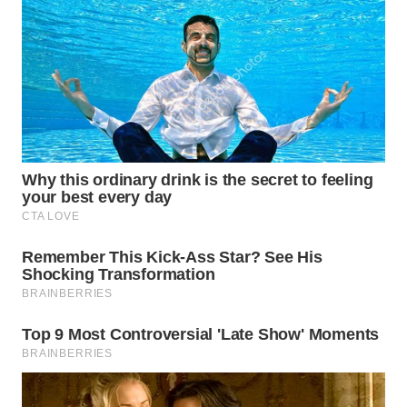
WN
SUMEDANG
WN
CIANJUR
WN
KEPULAUAN
SERIBU
WN
TANGERANG
WN
BINJAI
WN
CIREBON