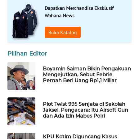
Dapatkan Merchandise Eksklusif
WAHANA
Wahana News
LISTRIK
Buka Katalog
WAHANA
TRAVEL
Pilihan Editor
WAHANA
TV
Boyamin Saiman Bikin Pengakuan
Mengejutkan, Sebut Febrie
WAHANANEWS
Pernah Beri Uang Rp1,1 Miliar
ID
WAHANANEWS
Plot Twist 995 Senjata di Sekolah
CO ID
Jaksel, Pengacara: Itu Airsoft Gun
dan Ada Izin Mabes Polri
WAHANANEWS
NET
KPU Kotim Diguncang Kasus