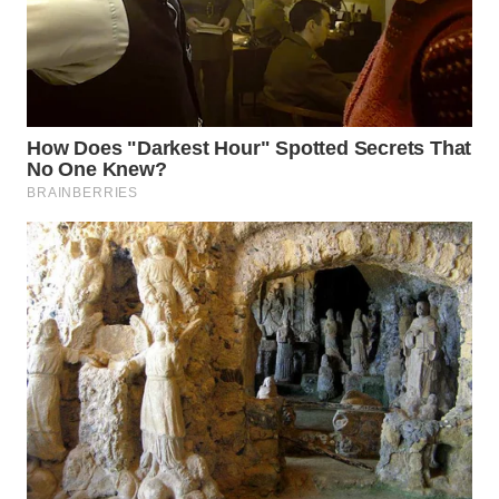
WN
PRIANGAN
TIMUR
WN
SEMARANG
WN
SOLO
WN
BOROBUDUR
WN
MADURA
WN
SURABAYA