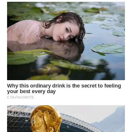
WN
KALTARA
WN
KALSEL
WN
KALTIM
WN
SULSEL
WN
GORONTALO
WN
SULUT