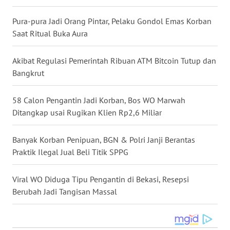
WN
Pura-pura Jadi Orang Pintar, Pelaku Gondol Emas Korban
NUSANTARA
Saat Ritual Buka Aura
WN
Akibat Regulasi Pemerintah Ribuan ATM Bitcoin Tutup dan
JOGJA
Bangkrut
WN
58 Calon Pengantin Jadi Korban, Bos WO Marwah
JATIM
Ditangkap usai Rugikan Klien Rp2,6 Miliar
WN
BALI
Banyak Korban Penipuan, BGN & Polri Janji Berantas
Praktik Ilegal Jual Beli Titik SPPG
WN
KALBAR
Viral WO Diduga Tipu Pengantin di Bekasi, Resepsi
Berubah Jadi Tangisan Massal
WN
KALTENG