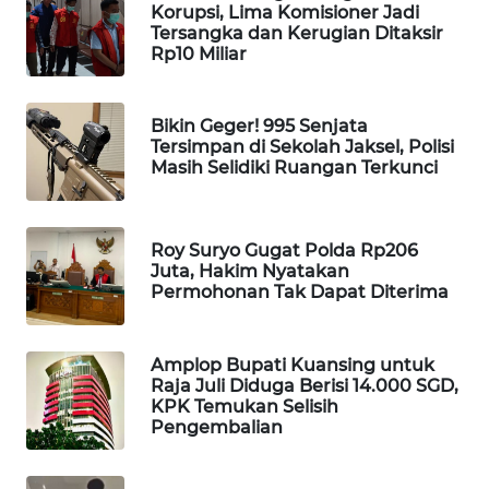
Korupsi, Lima Komisioner Jadi
WAHANA
Tersangka dan Kerugian Ditaksir
SPORT
Rp10 Miliar
WAHANA
Bikin Geger! 995 Senjata
UMKM
Tersimpan di Sekolah Jaksel, Polisi
Masih Selidiki Ruangan Terkunci
WAHANA
SELEB
Roy Suryo Gugat Polda Rp206
WAHANA
Juta, Hakim Nyatakan
Permohonan Tak Dapat Diterima
PERSONA
WAHANA
Amplop Bupati Kuansing untuk
OTOMOTIF
Raja Juli Diduga Berisi 14.000 SGD,
KPK Temukan Selisih
Pengembalian
WAHANA
HEALTH