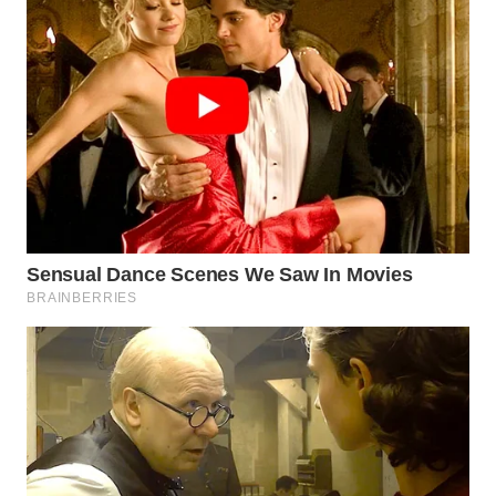
WN
INDRAMAYU
WN
KUNINGAN
WN
MAJALENGKA
WN
SUBANG
WN
SUKABUMI
WN
PURWAKARTA