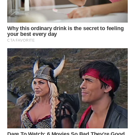
WN
TAPANULI
SELATAN
WN
TANJUNG
LESUNG
WN
KARO
WN
SIMALUNGUN
WN
LABUHANBATU
WN