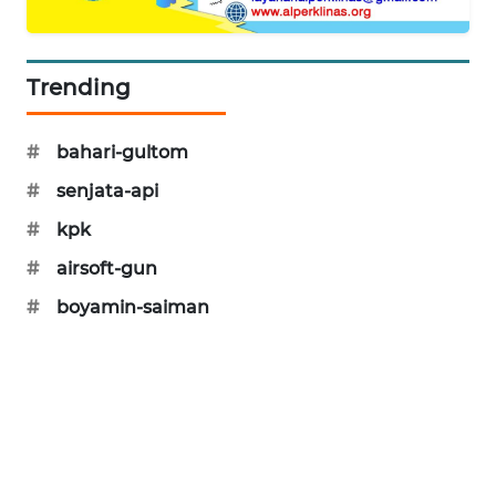
PORTAL
KONSUMEN
Trending
FORWAMKI
#
bahari-gultom
ALPERKLINAS
#
senjata-api
FORJASIDA
#
kpk
#
airsoft-gun
TAMBANG
NEWS
#
boyamin-saiman
SITUNGIR
NEWS
SIDIKALANG
NEWS