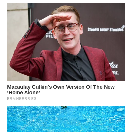
WN
BOGOR
WN
DEPOK
WN
TAPANULI
UTARA
WN
SAMOSIR
WN
PADANG
LAWAS