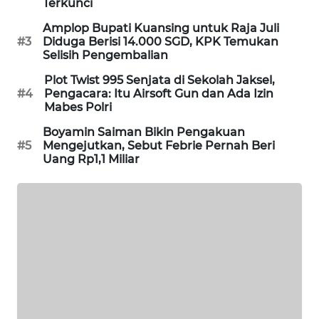
Terkunci
MAWAKA
Amplop Bupati Kuansing untuk Raja Juli
ID
#3
Diduga Berisi 14.000 SGD, KPK Temukan
Selisih Pengembalian
MARTABAT
Plot Twist 995 Senjata di Sekolah Jaksel,
NET
#4
Pengacara: Itu Airsoft Gun dan Ada Izin
Mabes Polri
PLN
Boyamin Saiman Bikin Pengakuan
WATCH
#5
Mengejutkan, Sebut Febrie Pernah Beri
Uang Rp1,1 Miliar
MKLI
LPKKI
LKKI
KOPEKLIN