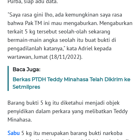
Purba, siap adu data.
Informasi
"Saya rasa gini lho, ada kemungkinan saya rasa
INDEKS
bahwa Pak TM ini mau mengaburkan. Mengaburkan
BERITA
terkait 5 kg tersebut seolah-olah sekarang
bermain-main angka seolah itu buat bukti di
KONTAK
KAMI
pengadilanlah katanya," kata Adriel kepada
wartawan, Jumat (18/11/2022).
INFO
IKLAN
Baca Juga:
Berkas PTDH Teddy Minahasa Telah Dikirim ke
TENTANG
Setmilpres
KAMI
Barang bukti 5 kg itu diketahui menjadi objek
PEDOMAN
penyidikan dalam perkara yang melibatkan Teddy
MEDIA
Minahasa.
SIBER
Sabu
5 kg itu merupakan barang bukti narkoba
REDAKSI