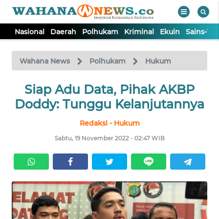
Nasional
Daerah
Polhukam
Kriminal
Ekuin
Sains-Te
WAHANA
Tutup
TV
Wahana News
Polhukam
Hukum
NASIONAL
Siap Adu Data, Pihak AKBP
Doddy: Tunggu Kelanjutannya
DAERAH
Redaksi - Hukum
Sabtu, 19 November 2022 - 02:47 WIB
POLHUKAM
KRIMINAL
EKUIN