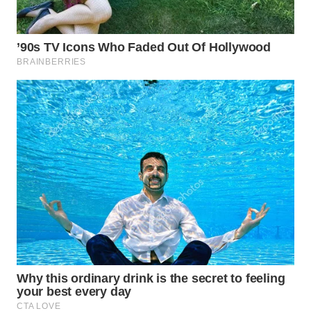
WN
PRIANGAN
TIMUR
WN
SEMARANG
WN
SOLO
WN
BOROBUDUR
WN
MADURA
WN
SURABAYA