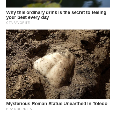
WN
BOGOR
WN
DEPOK
WN
TAPANULI
UTARA
WN
SAMOSIR
WN
PADANG
LAWAS