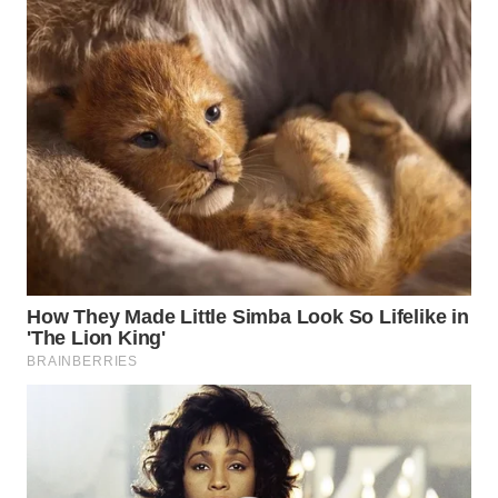
WN
SUMEDANG
WN
CIANJUR
WN
KEPULAUAN
SERIBU
WN
TANGERANG
WN
BINJAI
WN
CIREBON