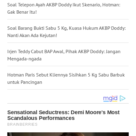
Soal Telepon Ayah AKBP Doddy Ikut Skenario, Hotman:
WN
Gak Benar Itu!
NUSANTARA
Soal Barang Bukti Sabu 5 Kg, Kuasa Hukum AKBP Doddy:
WN
Nanti Akan Ada Kejutan!
JOGJA
Irjen Teddy Cabut BAP Awal, Pihak AKBP Doddy: Jangan
WN
Mengada-ngada
JATIM
Hotman Paris Sebut Kliennya Sisihkan 5 Kg Sabu Barbuk
WN
BALI
untuk Pancingan
WN
KALBAR
WN
KALTENG