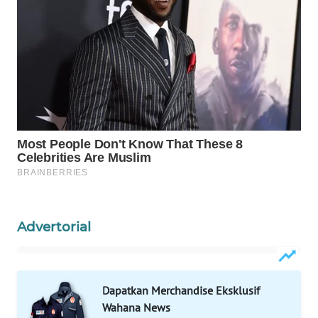
Wahana
Media
Group
WAHANA
NEWS
WAHANA
TANI
WAHANA
ADVOKAT
Advertorial
WAHANA
INFRASTRUKTUR
WAHANA
Dapatkan Merchandise Eksklusif
KONSUMEN
Wahana News