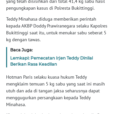
yang telah disisihkan dari total 41,4 kg sabu hasil
pengungkapan kasus di Polresta Bukittinggi.
KARIR
Teddy Minahasa diduga memberikan perintah
kepada AKBP Doddy Prawiranegara selaku Kapolres
DISCLAIMER
Bukittinggi saat itu, untuk menukar sabu seberat 5
Wahana
kg dengan tawas.
News
Regional
Baca Juga:
Lemkapi: Pemecatan Irjen Teddy Dinilai
WN
Berikan Rasa Keadilan
SUMUT
Hotman Paris selaku kuasa hukum Teddy
WN
mengklaim temuan 5 kg sabu yang saat ini masih
JAKARTA
utuh dan ada di tangan jaksa seharusnya dapat
menggugurkan persangkaan kepada Teddy
WN
Minahasa.
JABAR