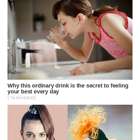
WN
KALTARA
WN
KALSEL
WN
KALTIM
WN
SULSEL
WN
GORONTALO
WN
SULUT