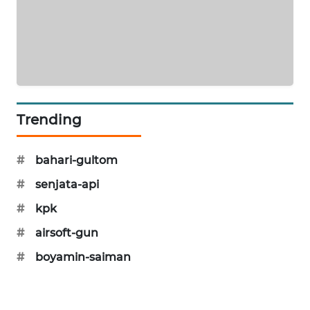
PORTAL
KONSUMEN
FORWAMKI
ALPERKLINAS
Trending
FORJASIDA
#
bahari-gultom
TAMBANG
#
senjata-api
NEWS
#
kpk
SITUNGIR
#
airsoft-gun
NEWS
#
boyamin-saiman
SIDIKALANG
NEWS