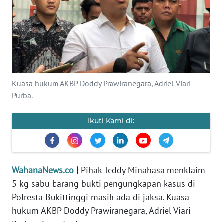
SAINS-TEKNO
KESEHATAN
INTERNASIONAL
Kuasa hukum AKBP Doddy Prawiranegara, Adriel Viari
SERBA-SERBI
Purba.
PENDIDIKAN
Ikuti Kami di:
OLAHRAGA
WahanaNews.co
|
Pihak Teddy Minahasa menklaim
OPINI
5 kg sabu barang bukti pengungkapan kasus di
Polresta Bukittinggi masih ada di jaksa. Kuasa
EDITORIAL
hukum AKBP Doddy Prawiranegara, Adriel Viari