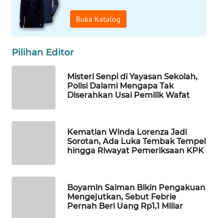
WAHANA
Buka Katalog
LISTRIK
WAHANA
Pilihan Editor
TRAVEL
Misteri Senpi di Yayasan Sekolah,
Polisi Dalami Mengapa Tak
WAHANA
Diserahkan Usai Pemilik Wafat
TV
WAHANANEWS
Kematian Winda Lorenza Jadi
ID
Sorotan, Ada Luka Tembak Tempel
hingga Riwayat Pemeriksaan KPK
WAHANANEWS
CO ID
Boyamin Saiman Bikin Pengakuan
WAHANANEWS
Mengejutkan, Sebut Febrie
NET
Pernah Beri Uang Rp1,1 Miliar