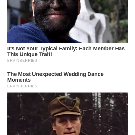
WN
TAPANULI
SELATAN
WN
TANJUNG
LESUNG
WN
KARO
WN
SIMALUNGUN
WN
LABUHANBATU
WN