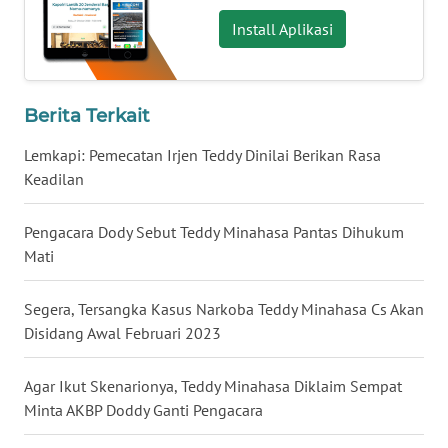
Install Aplikasi
WN
BABEL
WN
Berita Terkait
SUMBAR
Lemkapi: Pemecatan Irjen Teddy Dinilai Berikan Rasa
WN
Keadilan
SUMSEL
Pengacara Dody Sebut Teddy Minahasa Pantas Dihukum
WN
Mati
BENGKULU
Segera, Tersangka Kasus Narkoba Teddy Minahasa Cs Akan
WN
Disidang Awal Februari 2023
LAMPUNG
Agar Ikut Skenarionya, Teddy Minahasa Diklaim Sempat
WN
Minta AKBP Doddy Ganti Pengacara
JATENG