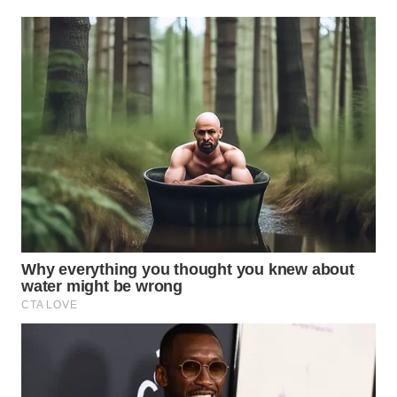
WN
NATUNA
WN
BINTAN
WN
MANDALIKA
WN
LIKUPANG
WN
LABUANBAJO
WN
BORNEO