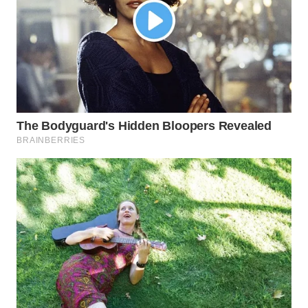
WN
INDRAMAYU
WN
KUNINGAN
WN
MAJALENGKA
WN
SUBANG
WN
SUKABUMI
WN
PURWAKARTA