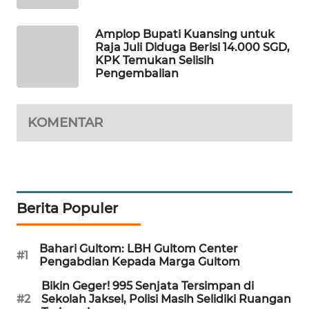
WAHANA
DESA
Amplop Bupati Kuansing untuk
WISATA
Raja Juli Diduga Berisi 14.000 SGD,
KPK Temukan Selisih
Pengembalian
LAPAK
WAHANA
KOMENTAR
Wahana
Network
KONSUMEN
LISTRIK
Berita Populer
MASYARAKAT
KELISTRIKAN
Bahari Gultom: LBH Gultom Center
#1
Pengabdian Kepada Marga Gultom
WALINKI
Bikin Geger! 995 Senjata Tersimpan di
ID
#2
Sekolah Jaksel, Polisi Masih Selidiki Ruangan