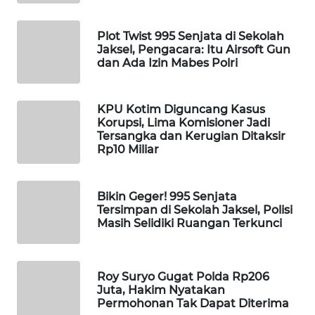
WAHANA
SPORT
Plot Twist 995 Senjata di Sekolah
Jaksel, Pengacara: Itu Airsoft Gun
dan Ada Izin Mabes Polri
WAHANA
UMKM
KPU Kotim Diguncang Kasus
WAHANA
Korupsi, Lima Komisioner Jadi
Tersangka dan Kerugian Ditaksir
SELEB
Rp10 Miliar
WAHANA
PERSONA
Bikin Geger! 995 Senjata
Tersimpan di Sekolah Jaksel, Polisi
Masih Selidiki Ruangan Terkunci
WAHANA
OTOMOTIF
Roy Suryo Gugat Polda Rp206
WAHANA
Juta, Hakim Nyatakan
HEALTH
Permohonan Tak Dapat Diterima