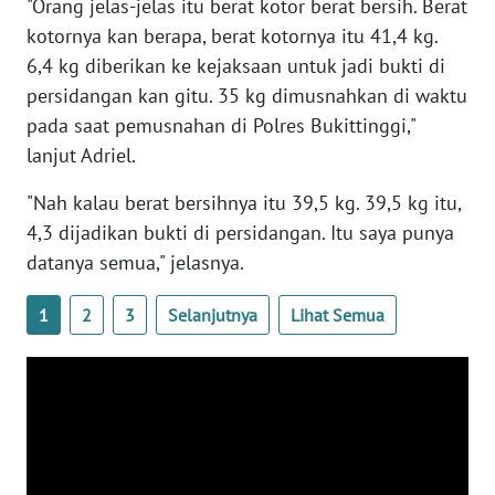
"Orang jelas-jelas itu berat kotor berat bersih. Berat
WN
kotornya kan berapa, berat kotornya itu 41,4 kg.
BANTEN
6,4 kg diberikan ke kejaksaan untuk jadi bukti di
persidangan kan gitu. 35 kg dimusnahkan di waktu
WN
pada saat pemusnahan di Polres Bukittinggi,"
NTT
lanjut Adriel.
WN
"Nah kalau berat bersihnya itu 39,5 kg. 39,5 kg itu,
KEPRI
4,3 dijadikan bukti di persidangan. Itu saya punya
datanya semua," jelasnya.
WN
PAPUA
1
2
3
Selanjutnya
Lihat Semua
WN
PAPUA
BARAT
WN
RIAU