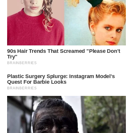
WN
MALUKU
WN
MALUT
WN
DAIRI
WN
DANAU
TOBA
WN
NIAS
WN
LANGKAT