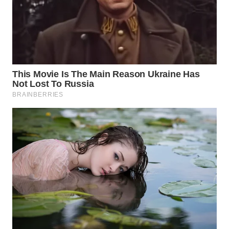
TAPANULI
TENGAH
WN DELI
SERDANG
WN
TEBING
TINGGI
WN
PAKPAK
WN
KARAWANG
WN
BEKASI