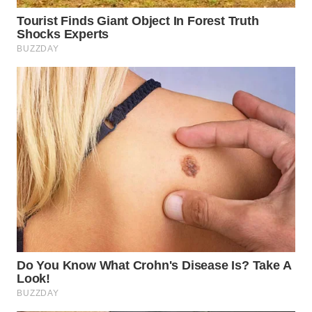
WN
SUMEDANG
WN
CIANJUR
WN
KEPULAUAN
SERIBU
WN
TANGERANG
WN
BINJAI
WN
CIREBON