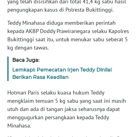
yang telah disisihkan dari total 41,4 kg sabu hasil
pengungkapan kasus di Polresta Bukittinggi.
KARIR
Teddy Minahasa diduga memberikan perintah
kepada AKBP Doddy Prawiranegara selaku Kapolres
DISCLAIMER
Bukittinggi saat itu, untuk menukar sabu seberat 5
Wahana
kg dengan tawas.
News
Regional
Baca Juga:
Lemkapi: Pemecatan Irjen Teddy Dinilai
WN
Berikan Rasa Keadilan
SUMUT
Hotman Paris selaku kuasa hukum Teddy
WN
mengklaim temuan 5 kg sabu yang saat ini masih
JAKARTA
utuh dan ada di tangan jaksa seharusnya dapat
menggugurkan persangkaan kepada Teddy
WN
Minahasa.
JABAR