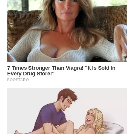
TAPANULI
TENGAH
WN DELI
SERDANG
WN
TEBING
TINGGI
WN
PAKPAK
WN
KARAWANG
WN
BEKASI