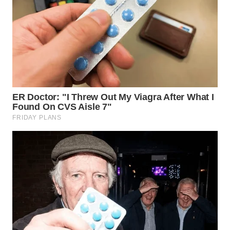
WN
KALTARA
WN
KALSEL
WN
KALTIM
WN
SULSEL
WN
GORONTALO
WN
SULUT