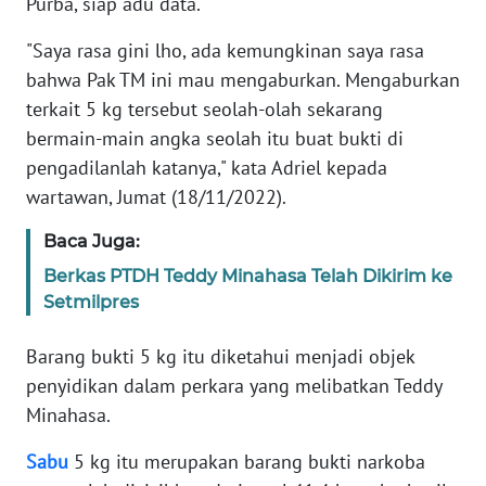
Purba, siap adu data.
Informasi
"Saya rasa gini lho, ada kemungkinan saya rasa
INDEKS
bahwa Pak TM ini mau mengaburkan. Mengaburkan
BERITA
terkait 5 kg tersebut seolah-olah sekarang
bermain-main angka seolah itu buat bukti di
KONTAK
KAMI
pengadilanlah katanya," kata Adriel kepada
wartawan, Jumat (18/11/2022).
INFO
IKLAN
Baca Juga:
Berkas PTDH Teddy Minahasa Telah Dikirim ke
TENTANG
Setmilpres
KAMI
Barang bukti 5 kg itu diketahui menjadi objek
PEDOMAN
penyidikan dalam perkara yang melibatkan Teddy
MEDIA
Minahasa.
SIBER
Sabu
5 kg itu merupakan barang bukti narkoba
REDAKSI