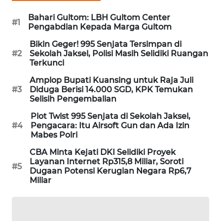
PORTAL
Bahari Gultom: LBH Gultom Center
KONSUMEN
#1
Pengabdian Kepada Marga Gultom
Bikin Geger! 995 Senjata Tersimpan di
FORWAMKI
#2
Sekolah Jaksel, Polisi Masih Selidiki Ruangan
Terkunci
ALPERKLINAS
Amplop Bupati Kuansing untuk Raja Juli
#3
Diduga Berisi 14.000 SGD, KPK Temukan
FORJASIDA
Selisih Pengembalian
Plot Twist 995 Senjata di Sekolah Jaksel,
TAMBANG
#4
Pengacara: Itu Airsoft Gun dan Ada Izin
Mabes Polri
NEWS
CBA Minta Kejati DKI Selidiki Proyek
SITUNGIR
Layanan Internet Rp315,8 Miliar, Soroti
#5
Dugaan Potensi Kerugian Negara Rp6,7
NEWS
Miliar
SIDIKALANG
NEWS