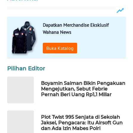
WAHANA
SPORT
Dapatkan Merchandise Eksklusif
WAHANA
Wahana News
UMKM
Buka Katalog
WAHANA
SELEB
Pilihan Editor
WAHANA
PERSONA
Boyamin Saiman Bikin Pengakuan
Mengejutkan, Sebut Febrie
Pernah Beri Uang Rp1,1 Miliar
WAHANA
OTOMOTIF
Plot Twist 995 Senjata di Sekolah
WAHANA
Jaksel, Pengacara: Itu Airsoft Gun
HEALTH
dan Ada Izin Mabes Polri