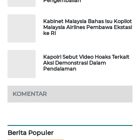
Pengembalian
MAWAKA
ID
Kabinet Malaysia Bahas Isu Kopilot
Malaysia Airlines Pembawa Ekstasi
ke RI
MARTABAT
NET
Kapolri Sebut Video Hoaks Terkait
PLN
Aksi Demonstrasi Dalam
WATCH
Pendalaman
MKLI
KOMENTAR
LPKKI
LKKI
KOPEKLIN
Berita Populer