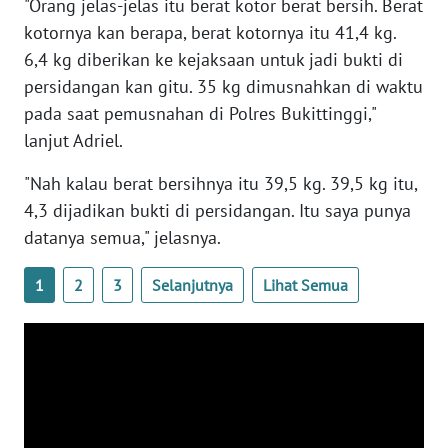
"Orang jelas-jelas itu berat kotor berat bersih. Berat
WN
kotornya kan berapa, berat kotornya itu 41,4 kg.
BANTEN
6,4 kg diberikan ke kejaksaan untuk jadi bukti di
persidangan kan gitu. 35 kg dimusnahkan di waktu
WN
pada saat pemusnahan di Polres Bukittinggi,"
NTT
lanjut Adriel.
WN
"Nah kalau berat bersihnya itu 39,5 kg. 39,5 kg itu,
KEPRI
4,3 dijadikan bukti di persidangan. Itu saya punya
datanya semua," jelasnya.
WN
PAPUA
1
2
3
Selanjutnya
Lihat Semua
WN
PAPUA
BARAT
WN
RIAU