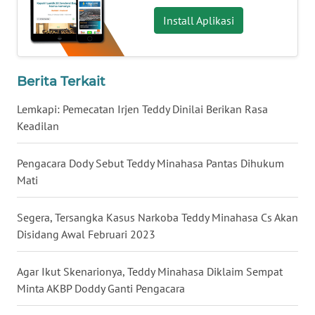
Install Aplikasi
WN
BABEL
WN
Berita Terkait
SUMBAR
Lemkapi: Pemecatan Irjen Teddy Dinilai Berikan Rasa
WN
Keadilan
SUMSEL
Pengacara Dody Sebut Teddy Minahasa Pantas Dihukum
WN
Mati
BENGKULU
Segera, Tersangka Kasus Narkoba Teddy Minahasa Cs Akan
WN
Disidang Awal Februari 2023
LAMPUNG
Agar Ikut Skenarionya, Teddy Minahasa Diklaim Sempat
WN
Minta AKBP Doddy Ganti Pengacara
JATENG