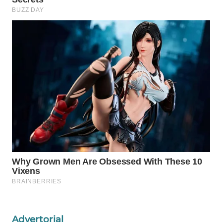
WAHANA
LISTRIK
WAHANA
TRAVEL
WAHANA
TV
WAHANANEWS
ID
WAHANANEWS
CO ID
WAHANANEWS
NET
Advertorial