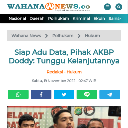
Nasional
Daerah
Polhukam
Kriminal
Ekuin
Sains-Te
WAHANA
Tutup
TV
Wahana News
Polhukam
Hukum
NASIONAL
Siap Adu Data, Pihak AKBP
Doddy: Tunggu Kelanjutannya
DAERAH
Redaksi - Hukum
Sabtu, 19 November 2022 - 02:47 WIB
POLHUKAM
KRIMINAL
EKUIN