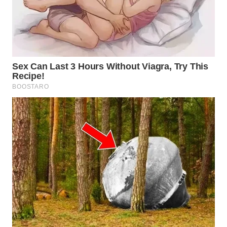
WN
BOGOR
WN
DEPOK
WN
TAPANULI
UTARA
WN
SAMOSIR
WN
PADANG
LAWAS