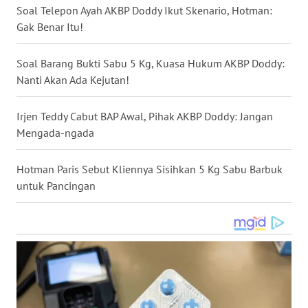
Soal Telepon Ayah AKBP Doddy Ikut Skenario, Hotman:
WN
Gak Benar Itu!
NUSANTARA
Soal Barang Bukti Sabu 5 Kg, Kuasa Hukum AKBP Doddy:
WN
Nanti Akan Ada Kejutan!
JOGJA
Irjen Teddy Cabut BAP Awal, Pihak AKBP Doddy: Jangan
WN
Mengada-ngada
JATIM
Hotman Paris Sebut Kliennya Sisihkan 5 Kg Sabu Barbuk
WN
BALI
untuk Pancingan
WN
KALBAR
WN
KALTENG