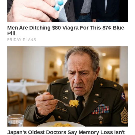
WN
MALUKU
WN
MALUT
WN
DAIRI
WN
DANAU
TOBA
WN
NIAS
WN
LANGKAT