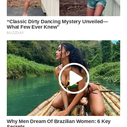
Wahana
Media
Group
WAHANA
NEWS
WAHANA
TANI
WAHANA
ADVOKAT
WAHANA
INFRASTRUKTUR
WAHANA
KONSUMEN