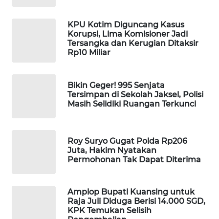
WAHANA
DESA
KPU Kotim Diguncang Kasus
WISATA
Korupsi, Lima Komisioner Jadi
Tersangka dan Kerugian Ditaksir
Rp10 Miliar
LAPAK
WAHANA
Bikin Geger! 995 Senjata
Wahana
Tersimpan di Sekolah Jaksel, Polisi
Network
Masih Selidiki Ruangan Terkunci
KONSUMEN
LISTRIK
Roy Suryo Gugat Polda Rp206
Juta, Hakim Nyatakan
Permohonan Tak Dapat Diterima
MASYARAKAT
KELISTRIKAN
Amplop Bupati Kuansing untuk
WALINKI
Raja Juli Diduga Berisi 14.000 SGD,
ID
KPK Temukan Selisih