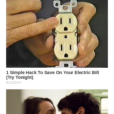
WN
INDRAMAYU
WN
KUNINGAN
WN
MAJALENGKA
WN
SUBANG
WN
SUKABUMI
WN
PURWAKARTA