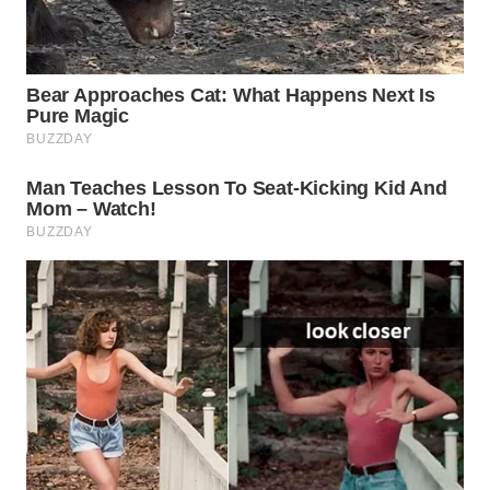
WN
NATUNA
WN
BINTAN
WN
MANDALIKA
WN
LIKUPANG
WN
LABUANBAJO
WN
BORNEO