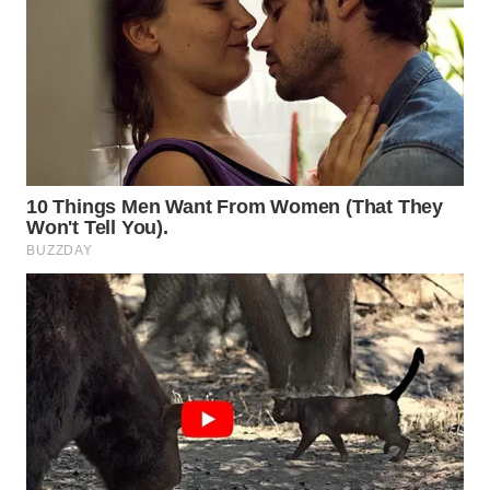
WN
PRIANGAN
TIMUR
WN
SEMARANG
WN
SOLO
WN
BOROBUDUR
WN
MADURA
WN
SURABAYA