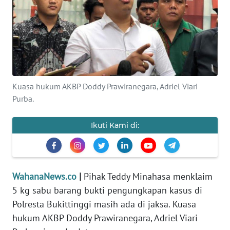
SAINS-TEKNO
KESEHATAN
INTERNASIONAL
Kuasa hukum AKBP Doddy Prawiranegara, Adriel Viari
SERBA-SERBI
Purba.
PENDIDIKAN
Ikuti Kami di:
OLAHRAGA
WahanaNews.co
|
Pihak Teddy Minahasa menklaim
OPINI
5 kg sabu barang bukti pengungkapan kasus di
Polresta Bukittinggi masih ada di jaksa. Kuasa
EDITORIAL
hukum AKBP Doddy Prawiranegara, Adriel Viari