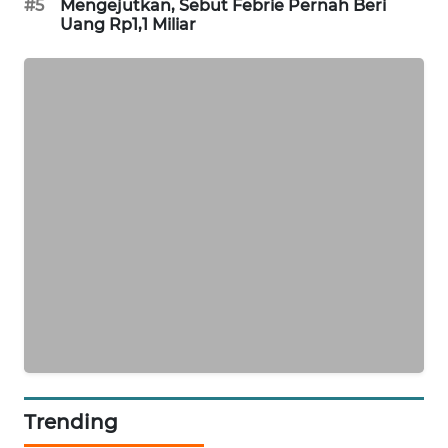
#5
Mengejutkan, Sebut Febrie Pernah Beri
Uang Rp1,1 Miliar
SIBARAGAS
NEWS
METRO
SIANTAR
NEWS
METRO
MEDAN
NEWS
METRO
JAKARTA
NEWS
KRT
NEWS
Trending