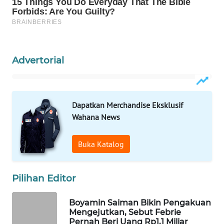
WAHANA
SPORT
WAHANA
Advertorial
UMKM
WAHANA
SELEB
Dapatkan Merchandise Eksklusif
Wahana News
WAHANA
PERSONA
Buka Katalog
WAHANA
OTOMOTIF
Pilihan Editor
WAHANA
Boyamin Saiman Bikin Pengakuan
HEALTH
Mengejutkan, Sebut Febrie
Pernah Beri Uang Rp1,1 Miliar