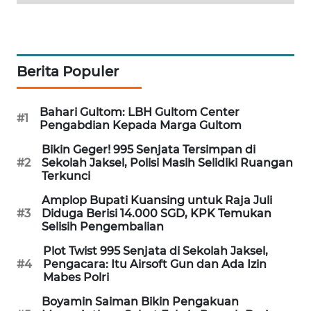
PORTAL
KONSUMEN
FORWAMKI
Berita Populer
ALPERKLINAS
Bahari Gultom: LBH Gultom Center
#1
Pengabdian Kepada Marga Gultom
FORJASIDA
Bikin Geger! 995 Senjata Tersimpan di
#2
Sekolah Jaksel, Polisi Masih Selidiki Ruangan
Terkunci
TAMBANG
NEWS
Amplop Bupati Kuansing untuk Raja Juli
#3
Diduga Berisi 14.000 SGD, KPK Temukan
Selisih Pengembalian
SITUNGIR
NEWS
Plot Twist 995 Senjata di Sekolah Jaksel,
#4
Pengacara: Itu Airsoft Gun dan Ada Izin
Mabes Polri
SIDIKALANG
NEWS
Boyamin Saiman Bikin Pengakuan