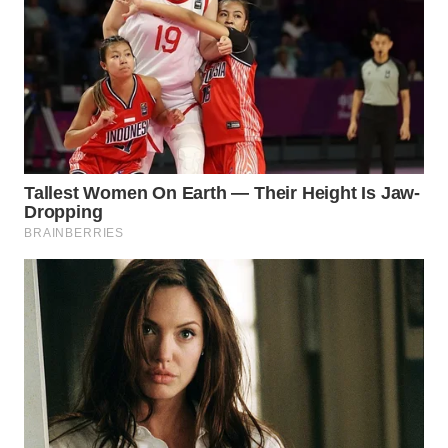
WN
SUMEDANG
WN
CIANJUR
WN
KEPULAUAN
SERIBU
WN
TANGERANG
WN
BINJAI
WN
CIREBON