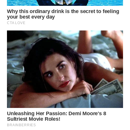
TAPANULI
TENGAH
WN DELI
SERDANG
WN
TEBING
TINGGI
WN
PAKPAK
WN
KARAWANG
WN
BEKASI