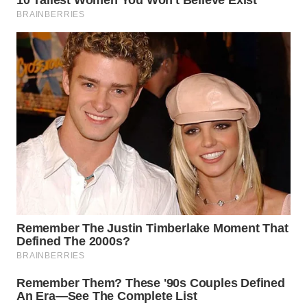
WN
PRIANGAN
TIMUR
WN
SEMARANG
WN
SOLO
WN
BOROBUDUR
WN
MADURA
WN
SURABAYA