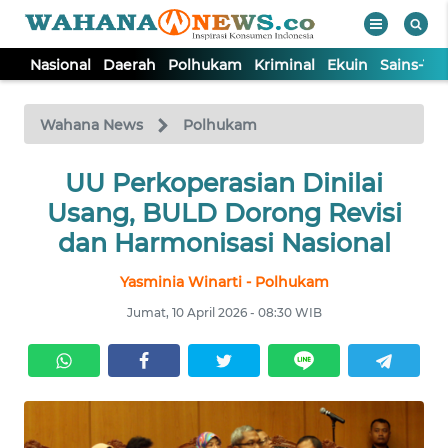
Nasional
Daerah
Polhukam
Kriminal
Ekuin
Sains-Te
WAHANA
Tutup
TV
Wahana News
Polhukam
NASIONAL
UU Perkoperasian Dinilai
Usang, BULD Dorong Revisi
DAERAH
dan Harmonisasi Nasional
Yasminia Winarti - Polhukam
POLHUKAM
Jumat, 10 April 2026 - 08:30 WIB
KRIMINAL
EKUIN