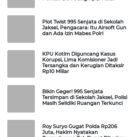
WAHANA
DESA
WISATA
Plot Twist 995 Senjata di Sekolah
Jaksel, Pengacara: Itu Airsoft Gun
dan Ada Izin Mabes Polri
LAPAK
WAHANA
KPU Kotim Diguncang Kasus
Wahana
Korupsi, Lima Komisioner Jadi
Network
Tersangka dan Kerugian Ditaksir
Rp10 Miliar
KONSUMEN
LISTRIK
Bikin Geger! 995 Senjata
Tersimpan di Sekolah Jaksel, Polisi
MASYARAKAT
Masih Selidiki Ruangan Terkunci
KELISTRIKAN
WALINKI
Roy Suryo Gugat Polda Rp206
ID
Juta, Hakim Nyatakan