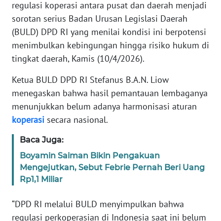
Informasi
regulasi koperasi antara pusat dan daerah menjadi
sorotan serius Badan Urusan Legislasi Daerah
INDEKS
(BULD) DPD RI yang menilai kondisi ini berpotensi
BERITA
menimbulkan kebingungan hingga risiko hukum di
tingkat daerah, Kamis (10/4/2026).
KONTAK
KAMI
Ketua BULD DPD RI Stefanus B.A.N. Liow
menegaskan bahwa hasil pemantauan lembaganya
INFO
menunjukkan belum adanya harmonisasi aturan
IKLAN
koperasi
secara nasional.
TENTANG
Baca Juga:
KAMI
Boyamin Saiman Bikin Pengakuan
Mengejutkan, Sebut Febrie Pernah Beri Uang
PEDOMAN
Rp1,1 Miliar
MEDIA
SIBER
“DPD RI melalui BULD menyimpulkan bahwa
regulasi perkoperasian di Indonesia saat ini belum
REDAKSI