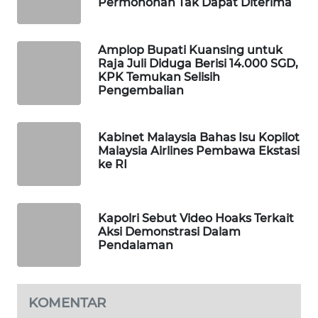
Permohonan Tak Dapat Diterima
MAWAKA
ID
Amplop Bupati Kuansing untuk
Raja Juli Diduga Berisi 14.000 SGD,
KPK Temukan Selisih
MARTABAT
Pengembalian
NET
PLN
Kabinet Malaysia Bahas Isu Kopilot
WATCH
Malaysia Airlines Pembawa Ekstasi
ke RI
MKLI
Kapolri Sebut Video Hoaks Terkait
LPKKI
Aksi Demonstrasi Dalam
Pendalaman
LKKI
KOPEKLIN
KOMENTAR