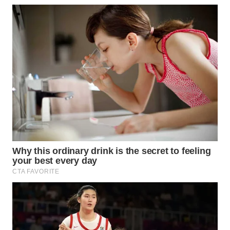
WN
BOGOR
WN
DEPOK
WN
TAPANULI
UTARA
WN
SAMOSIR
WN
PADANG
LAWAS