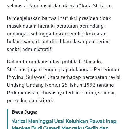
selaras antara pusat dan daerah,” kata Stefanus.
KARIR
Ia menjelaskan bahwa instruksi presiden tidak
masuk dalam hierarki peraturan perundang-
DISCLAIMER
undangan sehingga tidak memiliki kekuatan
hukum yang dapat dijadikan dasar pemberian
Wahana
sanksi administratif.
News
Regional
Dalam forum konsultasi publik di Manado,
Stefanus juga mengungkap dukungan Pemerintah
WN
SUMUT
Provinsi Sulawesi Utara terhadap percepatan revisi
Undang-Undang Nomor 25 Tahun 1992 tentang
WN
Perkoperasian, khususnya terkait norma, standar,
JAKARTA
prosedur, dan kriteria.
Baca Juga:
WN
JABAR
Yurizal Meninggal Usai Keluhkan Rawat Inap,
Menkes Budi Gunadi Mengaku Sedih dan