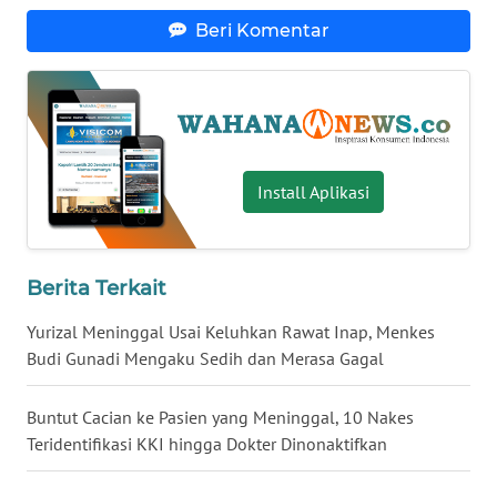
Beri Komentar
WN
BABEL
WN
SUMBAR
Install Aplikasi
WN
SUMSEL
WN
Berita Terkait
BENGKULU
Yurizal Meninggal Usai Keluhkan Rawat Inap, Menkes
Budi Gunadi Mengaku Sedih dan Merasa Gagal
WN
LAMPUNG
Buntut Cacian ke Pasien yang Meninggal, 10 Nakes
WN
Teridentifikasi KKI hingga Dokter Dinonaktifkan
JATENG