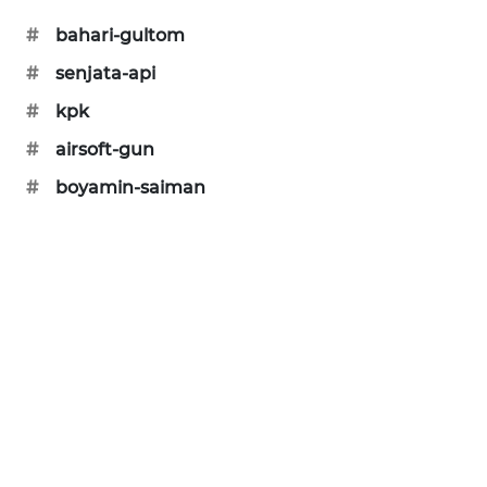
KARING
#
bahari-gultom
NEWS
#
senjata-api
JURNAL
#
kpk
MARITIM
#
airsoft-gun
HUMBANG
#
boyamin-saiman
NEWS
GARONGGANG
NEWS
FISUELRI
ID
ENERGI
NEWS