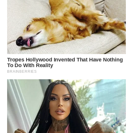
Wahana
Media
Group
WAHANA
NEWS
WAHANA
TANI
WAHANA
ADVOKAT
WAHANA
INFRASTRUKTUR
WAHANA
KONSUMEN