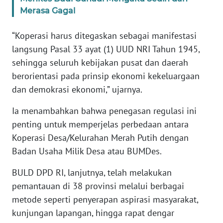
WN
Merasa Gagal
BANTEN
“Koperasi harus ditegaskan sebagai manifestasi
WN
langsung Pasal 33 ayat (1) UUD NRI Tahun 1945,
NTT
sehingga seluruh kebijakan pusat dan daerah
berorientasi pada prinsip ekonomi kekeluargaan
WN
dan demokrasi ekonomi,” ujarnya.
KEPRI
Ia menambahkan bahwa penegasan regulasi ini
WN
penting untuk memperjelas perbedaan antara
PAPUA
Koperasi Desa/Kelurahan Merah Putih dengan
Badan Usaha Milik Desa atau BUMDes.
WN
PAPUA
BULD DPD RI, lanjutnya, telah melakukan
BARAT
pemantauan di 38 provinsi melalui berbagai
metode seperti penyerapan aspirasi masyarakat,
WN
kunjungan lapangan, hingga rapat dengar
RIAU