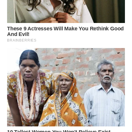
WN
INDRAMAYU
WN
KUNINGAN
WN
MAJALENGKA
WN
SUBANG
WN
SUKABUMI
WN
PURWAKARTA