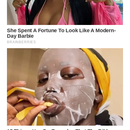
WAHANA
LISTRIK
WAHANA
TRAVEL
WAHANA
TV
WAHANANEWS
ID
WAHANANEWS
CO ID
WAHANANEWS
NET