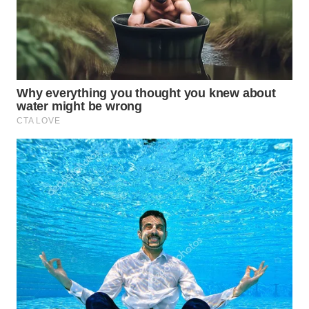
WN
TAPANULI
SELATAN
WN
TANJUNG
LESUNG
WN
KARO
WN
SIMALUNGUN
WN
LABUHANBATU
WN