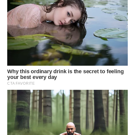
WN
MALUKU
WN
MALUT
WN
DAIRI
WN
DANAU
TOBA
WN
NIAS
WN
LANGKAT