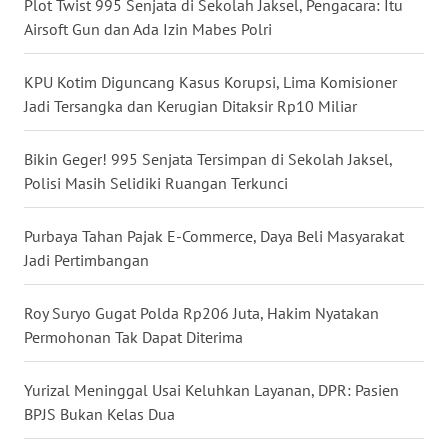
Plot Twist 995 Senjata di Sekolah Jaksel, Pengacara: Itu
WN
Airsoft Gun dan Ada Izin Mabes Polri
NUSANTARA
KPU Kotim Diguncang Kasus Korupsi, Lima Komisioner
WN
Jadi Tersangka dan Kerugian Ditaksir Rp10 Miliar
JOGJA
Bikin Geger! 995 Senjata Tersimpan di Sekolah Jaksel,
WN
Polisi Masih Selidiki Ruangan Terkunci
JATIM
Purbaya Tahan Pajak E-Commerce, Daya Beli Masyarakat
WN
Jadi Pertimbangan
BALI
Roy Suryo Gugat Polda Rp206 Juta, Hakim Nyatakan
WN
Permohonan Tak Dapat Diterima
KALBAR
Yurizal Meninggal Usai Keluhkan Layanan, DPR: Pasien
WN
BPJS Bukan Kelas Dua
KALTENG