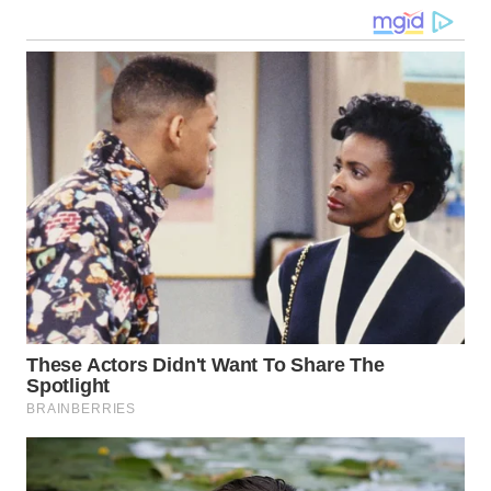
WN
KALTARA
WN
KALSEL
WN
KALTIM
WN
SULSEL
WN
GORONTALO
WN
SULUT