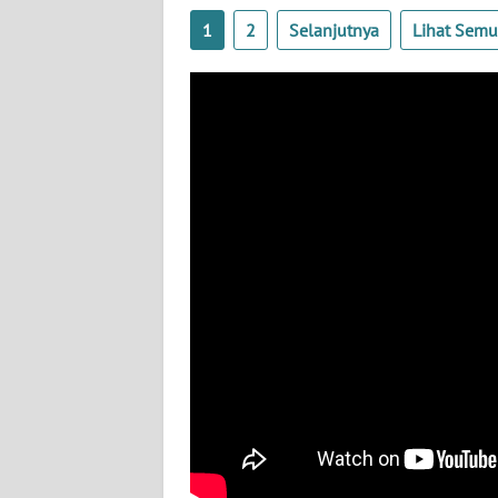
BABEL
1
2
Selanjutnya
Lihat Sem
WN
SUMBAR
WN
SUMSEL
WN
BENGKULU
WN
LAMPUNG
WN
JATENG
WN