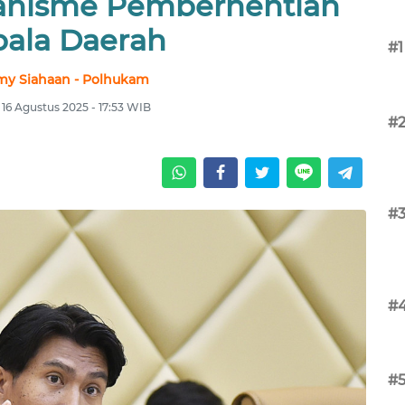
anisme Pemberhentian
ala Daerah
#1
y Siahaan - Polhukam
 16 Agustus 2025 - 17:53 WIB
#
#
#
#