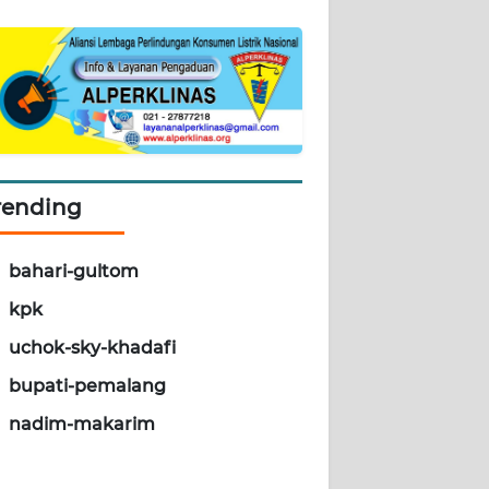
rending
bahari-gultom
kpk
uchok-sky-khadafi
bupati-pemalang
nadim-makarim