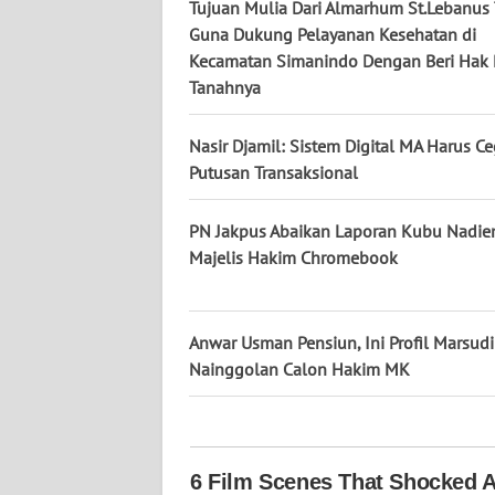
KALTARA
Tujuan Mulia Dari Almarhum St.Lebanus 
Guna Dukung Pelayanan Kesehatan di
Kecamatan Simanindo Dengan Beri Hak 
WN
KALSEL
Tanahnya
WN
Nasir Djamil: Sistem Digital MA Harus C
KALTIM
Putusan Transaksional
WN
PN Jakpus Abaikan Laporan Kubu Nadie
SULSEL
Majelis Hakim Chromebook
WN
GORONTALO
Anwar Usman Pensiun, Ini Profil Marsud
Nainggolan Calon Hakim MK
WN
SULUT
WN
MALUKU