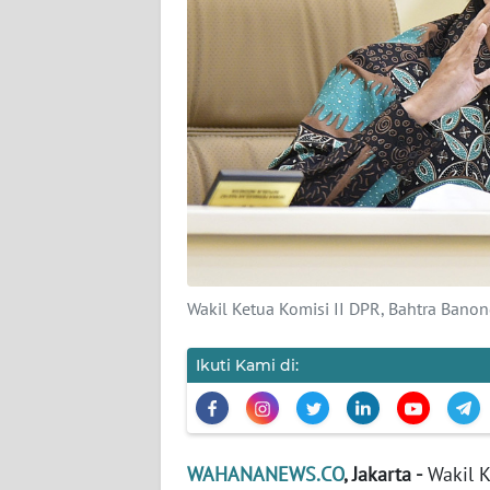
KARIR
DISCLAIMER
Wahana
News
Regional
WN
SUMUT
WN
Wakil Ketua Komisi II DPR, Bahtra Ban
JAKARTA
Ikuti Kami di:
WN
JABAR
WN
WAHANANEWS.CO
, Jakarta -
Wakil K
BANTEN