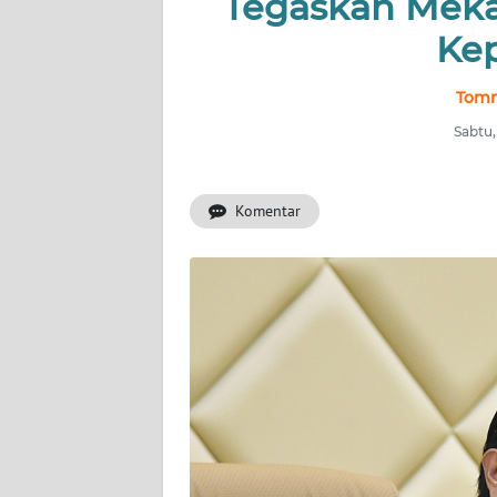
Tegaskan Mek
INDEKS
BERITA
Kep
KONTAK
Tomm
KAMI
Sabtu,
INFO
IKLAN
Komentar
TENTANG
KAMI
PEDOMAN
MEDIA
SIBER
REDAKSI