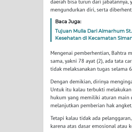
daerah bisa turun dari jabatannya,
SERAMBI
mengundurkan diri, serta diberhent
WN
Baca Juga:
JAMBI
Tujuan Mulia Dari Almarhum S
Kesehatan di Kecamatan Siman
WN
SULTRA
Mengenai pemberhentian, Bahtra m
sama, yakni 78 ayat (2), ada tata c
WN
tidak melaksanakan tugas selama 6 
NTB
Dengan demikian, dirinya menging
WN
Untuk itu kalau terbukti melakuka
SULTENG
hukum yang memiliki aturan main 
melanjutkan pemberian hak angket
WN
SULBAR
Tetapi kalau tidak ada pelanggaran
karena atas dasar emosional atau ke
WN