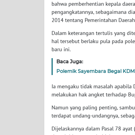
bahwa pemberhentian kepala daer
pengangkatannya, sebagaimana di
WN
2014 tentang Pemerintahan Daerah
NTT
Dalam keterangan tertulis yang dit
WN
hal tersebut berlaku pula pada pol
KEPRI
baru ini.
WN
Baca Juga:
PAPUA
Polemik Sayembara Begal KDM,
WN
Ia mengaku tidak masalah apabila 
PAPUA
melakukan hak angket terhadap Bupa
BARAT
Namun yang paling penting, sambun
WN
terdapat undang-undangnya, sebag
RIAU
Dijelaskannya dalam Pasal 78 ayat 
WN