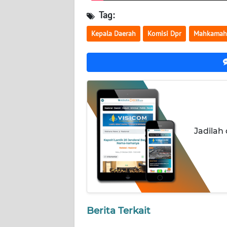
NUSANTARA
Tag:
WN
Kepala Daerah
Komisi Dpr
Mahkamah
JOGJA
WN
JATIM
WN
BALI
Jadilah
WN
KALBAR
WN
KALTENG
Berita Terkait
WN