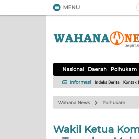
MENU
WAHANA
Tutup
TV
NASIONAL
DAERAH
POLHUKAM
KRIMINAL
EKUIN
SAINS-
KESEHATAN
INTERNASIONAL
Nasional
Daerah
Polhukam
TEKNO
Informasi
Indeks Berita
Kontak 
SERBA-
PENDIDIKAN
OLAHRAGA
OPINI
SERBI
Wahana News
Polhukam
EDITORIAL
Wakil Ketua Kom
Informasi