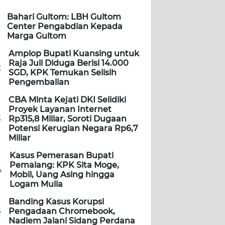
Bahari Gultom: LBH Gultom
Center Pengabdian Kepada
Marga Gultom
Amplop Bupati Kuansing untuk
Raja Juli Diduga Berisi 14.000
2
SGD, KPK Temukan Selisih
Pengembalian
CBA Minta Kejati DKI Selidiki
Proyek Layanan Internet
3
Rp315,8 Miliar, Soroti Dugaan
Potensi Kerugian Negara Rp6,7
Miliar
Kasus Pemerasan Bupati
Pemalang: KPK Sita Moge,
4
Mobil, Uang Asing hingga
Logam Mulia
Banding Kasus Korupsi
5
Pengadaan Chromebook,
Nadiem Jalani Sidang Perdana