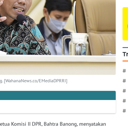
T
#
ong. [WahanaNews.co/EMediaDPRRI]
#
#
#
#
etua Komisi II DPR, Bahtra Banong, menyatakan