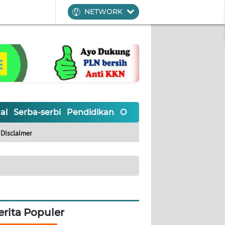
NETWORK
al
Serba-serbi
Pendidikan
Olahraga
Opini
Editoria
Disclaimer
erita Populer