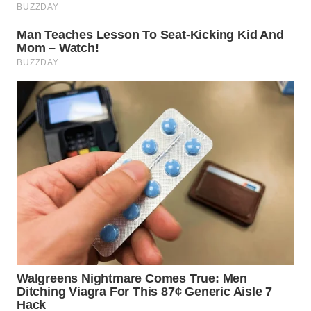
TAPANULI
TENGAH
WN DELI
SERDANG
WN
TEBING
TINGGI
WN
PAKPAK
WN
KARAWANG
WN
BEKASI