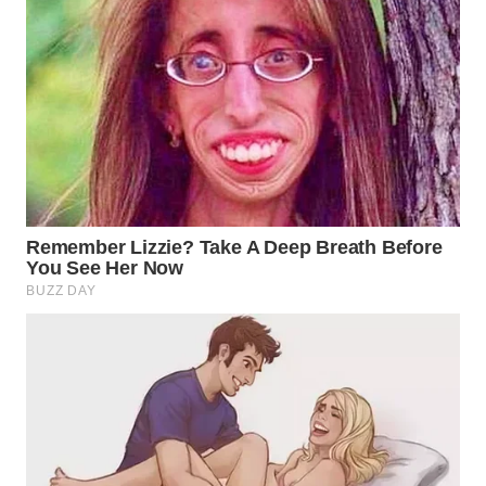
WN
SUMEDANG
WN
CIANJUR
WN
KEPULAUAN
SERIBU
WN
TANGERANG
WN
BINJAI
WN
CIREBON