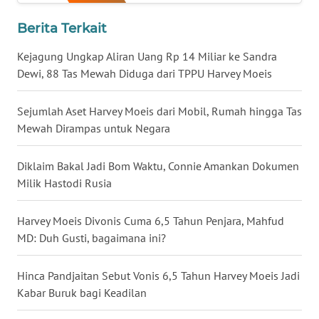
WN
Berita Terkait
BABEL
Kejagung Ungkap Aliran Uang Rp 14 Miliar ke Sandra
Dewi, 88 Tas Mewah Diduga dari TPPU Harvey Moeis
WN
SUMBAR
Sejumlah Aset Harvey Moeis dari Mobil, Rumah hingga Tas
WN
Mewah Dirampas untuk Negara
SUMSEL
Diklaim Bakal Jadi Bom Waktu, Connie Amankan Dokumen
WN
Milik Hastodi Rusia
BENGKULU
Harvey Moeis Divonis Cuma 6,5 Tahun Penjara, Mahfud
WN
MD: Duh Gusti, bagaimana ini?
LAMPUNG
Hinca Pandjaitan Sebut Vonis 6,5 Tahun Harvey Moeis Jadi
WN
Kabar Buruk bagi Keadilan
JATENG