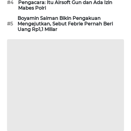
#4
Pengacara: Itu Airsoft Gun dan Ada Izin
WAHANA
Mabes Polri
DESA
Boyamin Saiman Bikin Pengakuan
WISATA
#5
Mengejutkan, Sebut Febrie Pernah Beri
Uang Rp1,1 Miliar
LAPAK
WAHANA
Wahana
Network
KONSUMEN
LISTRIK
MASYARAKAT
KELISTRIKAN
WALINKI
ID