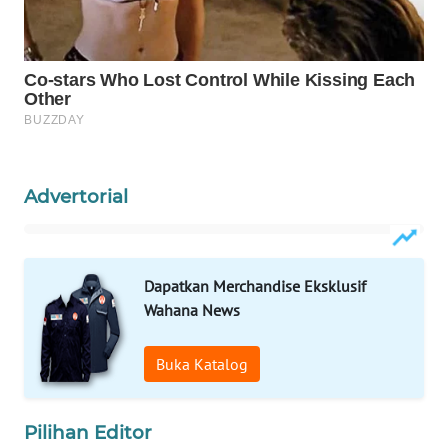
WN
NATUNA
WN
BINTAN
WN
Advertorial
MANDALIKA
WN
LIKUPANG
Dapatkan Merchandise Eksklusif
Wahana News
WN
LABUANBAJO
Buka Katalog
WN
BORNEO
Pilihan Editor