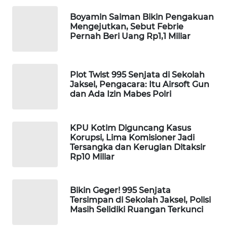
Wahana
Boyamin Saiman Bikin Pengakuan
Media
Mengejutkan, Sebut Febrie
Group
Pernah Beri Uang Rp1,1 Miliar
WAHANA
NEWS
Plot Twist 995 Senjata di Sekolah
Jaksel, Pengacara: Itu Airsoft Gun
WAHANA
dan Ada Izin Mabes Polri
TANI
KPU Kotim Diguncang Kasus
WAHANA
Korupsi, Lima Komisioner Jadi
ADVOKAT
Tersangka dan Kerugian Ditaksir
Rp10 Miliar
WAHANA
INFRASTRUKTUR
Bikin Geger! 995 Senjata
Tersimpan di Sekolah Jaksel, Polisi
WAHANA
Masih Selidiki Ruangan Terkunci
KONSUMEN