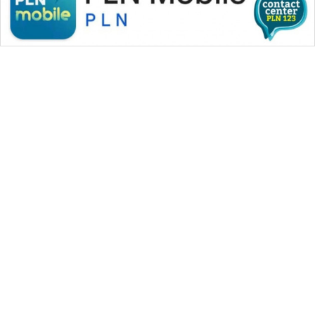
SONYA
ASA
NEWS
WAHANA MEDIA GROUP
|
|
|
WAHANA NEWS co
WAHANA TANI
WAHANA ADVOKAT
|
|
WAHANA INFRASTRUKTUR
WAHANA KONSUMEN
|
|
|
WAHANA LISTRIK
WAHANA TRAVEL
WAHANA TV
|
|
|
WAHANANEWS id
WAHANANEWS CO ID
WAHANANEWS NET
|
|
|
WAHANA SPORT ID
Wahana UMKM
Wahana Seleb
|
|
|
Wahana Persona
Wahana Otomotif
Wahana Health