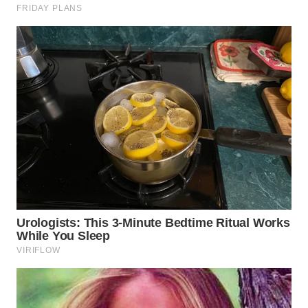
WN
BOGOR
WN
DEPOK
WN
TAPANULI
UTARA
WN
SAMOSIR
WN
PADANG
LAWAS