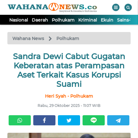
Nasional
Daerah
Polhukam
Kriminal
Ekuin
Sains-Te
WAHANA
Tutup
TV
Wahana News
Polhukam
NASIONAL
Sandra Dewi Cabut Gugatan
Keberatan atas Perampasan
DAERAH
Aset Terkait Kasus Korupsi
Suami
POLHUKAM
Heri Syah - Polhukam
Rabu, 29 Oktober 2025 - 11:07 WIB
KRIMINAL
EKUIN