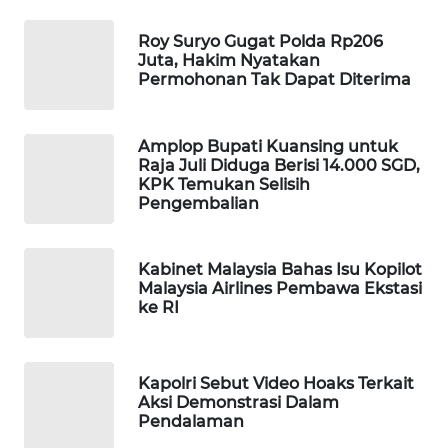
WAHANA
Roy Suryo Gugat Polda Rp206
LISTRIK
Juta, Hakim Nyatakan
Permohonan Tak Dapat Diterima
WAHANA
TRAVEL
Amplop Bupati Kuansing untuk
Raja Juli Diduga Berisi 14.000 SGD,
WAHANA
KPK Temukan Selisih
TV
Pengembalian
WAHANANEWS
Kabinet Malaysia Bahas Isu Kopilot
ID
Malaysia Airlines Pembawa Ekstasi
ke RI
WAHANANEWS
CO ID
Kapolri Sebut Video Hoaks Terkait
WAHANANEWS
Aksi Demonstrasi Dalam
NET
Pendalaman