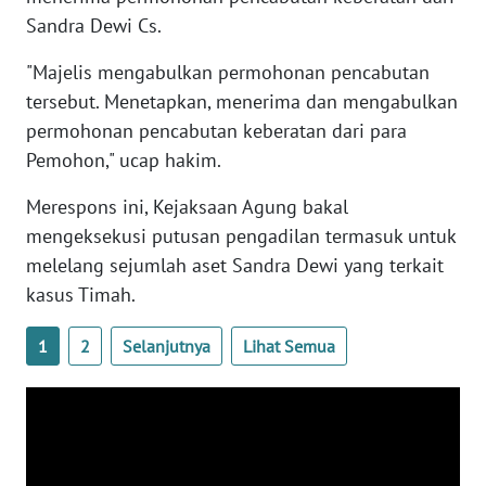
WN
Sandra Dewi Cs.
BANTEN
"Majelis mengabulkan permohonan pencabutan
WN
tersebut. Menetapkan, menerima dan mengabulkan
NTT
permohonan pencabutan keberatan dari para
Pemohon," ucap hakim.
WN
KEPRI
Merespons ini, Kejaksaan Agung bakal
mengeksekusi putusan pengadilan termasuk untuk
WN
melelang sejumlah aset Sandra Dewi yang terkait
PAPUA
kasus Timah.
WN
1
2
Selanjutnya
Lihat Semua
PAPUA
BARAT
WN
RIAU