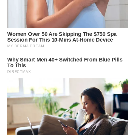
WN
KALTARA
WN
KALSEL
WN
KALTIM
WN
SULSEL
WN
GORONTALO
WN
SULUT