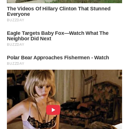
WN
PRIANGAN
TIMUR
WN
SEMARANG
WN
SOLO
WN
BOROBUDUR
WN
MADURA
WN
SURABAYA