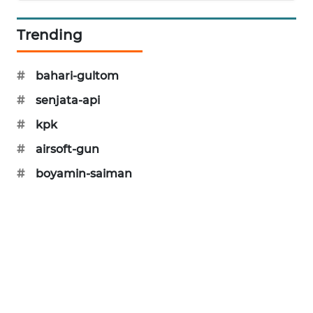
MAWAKA
Trending
ID
#
bahari-gultom
MARTABAT
NET
#
senjata-api
#
kpk
PLN
WATCH
#
airsoft-gun
#
boyamin-saiman
MKLI
LPKKI
LKKI
KOPEKLIN