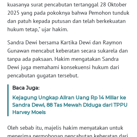
kuasanya surat pencabutan tertanggal 28 Oktober
2025 yang pada pokoknya bahwa Pemohon tunduk
KARIR
dan patuh kepada putusan dan telah berkekuatan
hukum tetap," ujar hakim.
DISCLAIMER
Sandra Dewi bersama Kartika Dewi dan Raymon
Wahana
Gunawan mencabut keberatan secara sukarela dan
News
Regional
tanpa ada paksaan. Hakim mengatakan Sandra
Dewi juga memahami konsekuensi hukum dari
WN
pencabutan gugatan tersebut.
SUMUT
Baca Juga:
WN
Kejagung Ungkap Aliran Uang Rp 14 Miliar ke
JAKARTA
Sandra Dewi, 88 Tas Mewah Diduga dari TPPU
Harvey Moeis
WN
JABAR
Oleh sebab itu, majelis hakim menyatakan untuk
menerima permohonan pencabutan keberatan dari