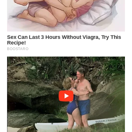
WN
INDRAMAYU
WN
KUNINGAN
WN
MAJALENGKA
WN
SUBANG
WN
SUKABUMI
WN
PURWAKARTA