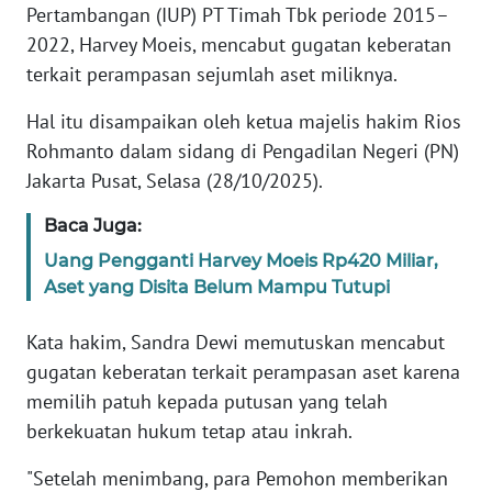
Informasi
Pertambangan (IUP) PT Timah Tbk periode 2015–
2022, Harvey Moeis, mencabut gugatan keberatan
INDEKS
terkait perampasan sejumlah aset miliknya.
BERITA
Hal itu disampaikan oleh ketua majelis hakim Rios
KONTAK
Rohmanto dalam sidang di Pengadilan Negeri (PN)
KAMI
Jakarta Pusat, Selasa (28/10/2025).
INFO
Baca Juga:
IKLAN
Uang Pengganti Harvey Moeis Rp420 Miliar,
Aset yang Disita Belum Mampu Tutupi
TENTANG
KAMI
Kata hakim, Sandra Dewi memutuskan mencabut
gugatan keberatan terkait perampasan aset karena
PEDOMAN
memilih patuh kepada putusan yang telah
MEDIA
SIBER
berkekuatan hukum tetap atau inkrah.
"Setelah menimbang, para Pemohon memberikan
REDAKSI