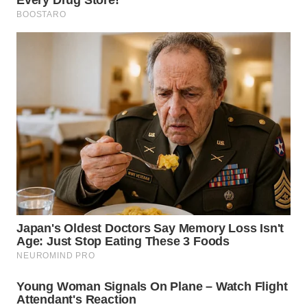
WN
TAPANULI
SELATAN
WN
TANJUNG
LESUNG
WN
KARO
WN
SIMALUNGUN
WN
LABUHANBATU
WN