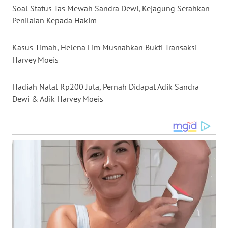
Soal Status Tas Mewah Sandra Dewi, Kejagung Serahkan
WN
Penilaian Kepada Hakim
NUSANTARA
Kasus Timah, Helena Lim Musnahkan Bukti Transaksi
WN
Harvey Moeis
JOGJA
Hadiah Natal Rp200 Juta, Pernah Didapat Adik Sandra
WN
Dewi & Adik Harvey Moeis
JATIM
WN
BALI
WN
KALBAR
WN
KALTENG