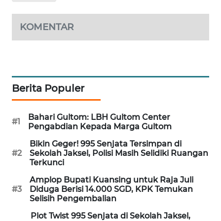
WAHANA
SPORT
KOMENTAR
WAHANA
UMKM
WAHANA
Berita Populer
SELEB
Bahari Gultom: LBH Gultom Center
#1
WAHANA
Pengabdian Kepada Marga Gultom
PERSONA
Bikin Geger! 995 Senjata Tersimpan di
#2
Sekolah Jaksel, Polisi Masih Selidiki Ruangan
WAHANA
Terkunci
OTOMOTIF
Amplop Bupati Kuansing untuk Raja Juli
#3
Diduga Berisi 14.000 SGD, KPK Temukan
WAHANA
Selisih Pengembalian
HEALTH
Plot Twist 995 Senjata di Sekolah Jaksel,