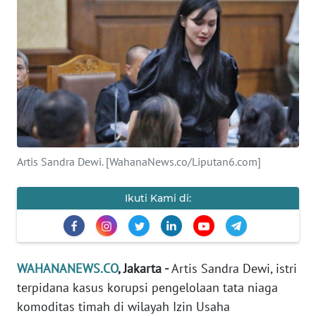
SAINS-TEKNO
KESEHATAN
INTERNASIONAL
SERBA-SERBI
Artis Sandra Dewi. [WahanaNews.co/Liputan6.com]
PENDIDIKAN
Ikuti Kami di:
OLAHRAGA
OPINI
WAHANANEWS.CO
, Jakarta -
Artis Sandra Dewi, istri
EDITORIAL
terpidana kasus korupsi pengelolaan tata niaga
komoditas timah di wilayah Izin Usaha