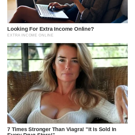
WN
MALUKU
WN
MALUT
WN
DAIRI
WN
DANAU
TOBA
WN
NIAS
WN
LANGKAT