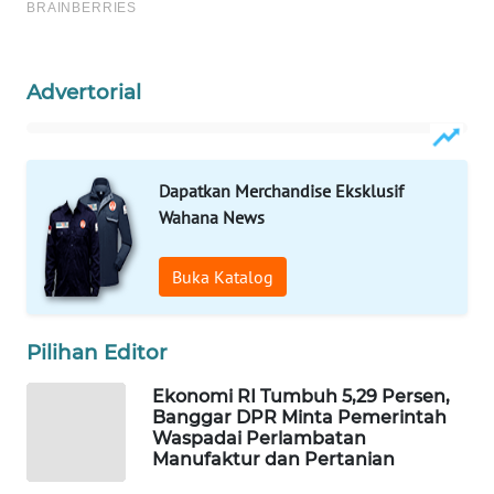
WAHANA
SPORT
Advertorial
WAHANA
UMKM
Dapatkan Merchandise Eksklusif
WAHANA
SELEB
Wahana News
WAHANA
Buka Katalog
PERSONA
Pilihan Editor
WAHANA
OTOMOTIF
Ekonomi RI Tumbuh 5,29 Persen,
Banggar DPR Minta Pemerintah
WAHANA
Waspadai Perlambatan
HEALTH
Manufaktur dan Pertanian