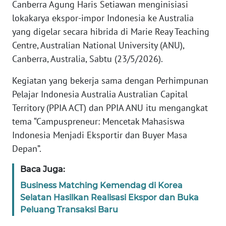
Informasi
Canberra Agung Haris Setiawan menginisiasi
lokakarya ekspor-impor Indonesia ke Australia
INDEKS
yang digelar secara hibrida di Marie Reay Teaching
BERITA
Centre, Australian National University (ANU),
Canberra, Australia, Sabtu (23/5/2026).
KONTAK
KAMI
Kegiatan yang bekerja sama dengan Perhimpunan
Pelajar Indonesia Australia Australian Capital
INFO
Territory (PPIA ACT) dan PPIA ANU itu mengangkat
IKLAN
tema “Campuspreneur: Mencetak Mahasiswa
Indonesia Menjadi Eksportir dan Buyer Masa
TENTANG
Depan”.
KAMI
Baca Juga:
PEDOMAN
Business Matching Kemendag di Korea
MEDIA
SIBER
Selatan Hasilkan Realisasi Ekspor dan Buka
Peluang Transaksi Baru
REDAKSI