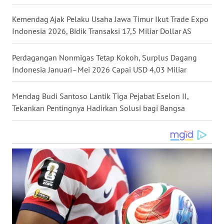
WN
Kemendag Ajak Pelaku Usaha Jawa Timur Ikut Trade Expo
KALTARA
Indonesia 2026, Bidik Transaksi 17,5 Miliar Dollar AS
WN
Perdagangan Nonmigas Tetap Kokoh, Surplus Dagang
KALSEL
Indonesia Januari–Mei 2026 Capai USD 4,03 Miliar
WN
KALTIM
Mendag Budi Santoso Lantik Tiga Pejabat Eselon II,
Tekankan Pentingnya Hadirkan Solusi bagi Bangsa
WN
SULSEL
WN
GORONTALO
WN
SULUT