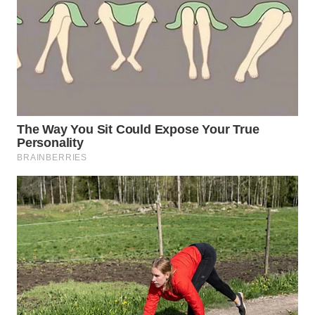
Wahana
Media
Group
WAHANA
NEWS
WAHANA
TANI
WAHANA
ADVOKAT
WAHANA
INFRASTRUKTUR
WAHANA
KONSUMEN