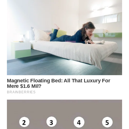
WN
NATUNA
WN
BINTAN
WN
MANDALIKA
WN
LIKUPANG
WN
LABUANBAJO
WN
BORNEO