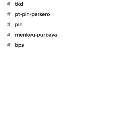
KARING
#
tkd
NEWS
#
pt-pln-persero
#
pln
JURNAL
MARITIM
#
menkeu-purbaya
#
bps
HUMBANG
NEWS
GARONGGANG
NEWS
FISUELRI
ID
ENERGI
NEWS