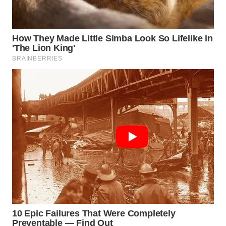
WN
SUMEDANG
WN
CIANJUR
WN
KEPULAUAN
SERIBU
WN
TANGERANG
WN
BINJAI
WN
CIREBON