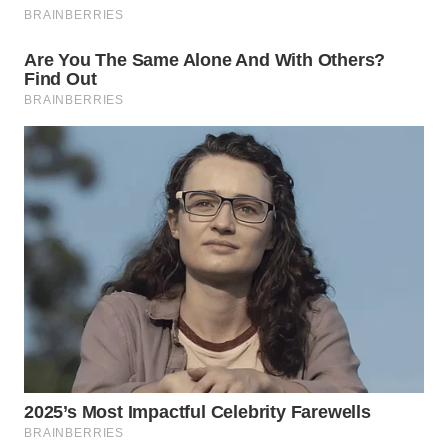
WN
INDRAMAYU
WN
KUNINGAN
WN
MAJALENGKA
WN
SUBANG
WN
SUKABUMI
WN
PURWAKARTA