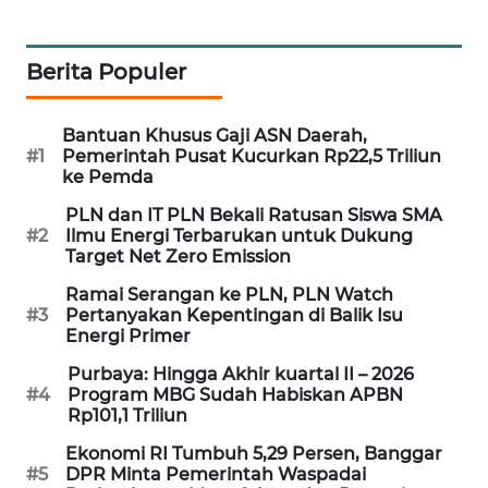
PORTAL
KONSUMEN
Berita Populer
FORWAMKI
Bantuan Khusus Gaji ASN Daerah,
#1
Pemerintah Pusat Kucurkan Rp22,5 Triliun
ALPERKLINAS
ke Pemda
PLN dan IT PLN Bekali Ratusan Siswa SMA
FORJASIDA
#2
Ilmu Energi Terbarukan untuk Dukung
Target Net Zero Emission
TAMBANG
Ramai Serangan ke PLN, PLN Watch
NEWS
#3
Pertanyakan Kepentingan di Balik Isu
Energi Primer
SITUNGIR
Purbaya: Hingga Akhir kuartal II – 2026
NEWS
#4
Program MBG Sudah Habiskan APBN
Rp101,1 Triliun
SIDIKALANG
Ekonomi RI Tumbuh 5,29 Persen, Banggar
NEWS
#5
DPR Minta Pemerintah Waspadai