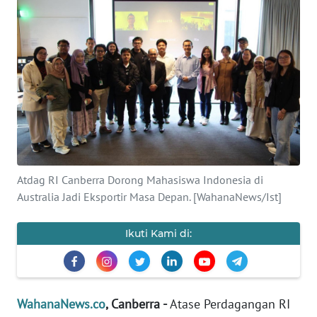
SAINS-TEKNO
KESEHATAN
INTERNASIONAL
SERBA-SERBI
PENDIDIKAN
Atdag RI Canberra Dorong Mahasiswa Indonesia di
Australia Jadi Eksportir Masa Depan. [WahanaNews/Ist]
OLAHRAGA
Ikuti Kami di:
OPINI
EDITORIAL
WahanaNews.co
, Canberra -
Atase Perdagangan RI