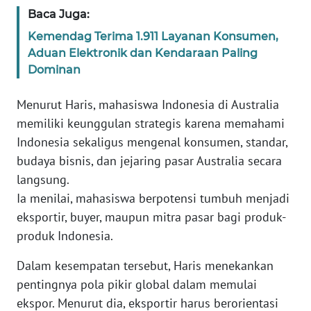
WN
Baca Juga:
BANTEN
Kemendag Terima 1.911 Layanan Konsumen,
Aduan Elektronik dan Kendaraan Paling
WN
Dominan
NTT
Menurut Haris, mahasiswa Indonesia di Australia
WN
memiliki keunggulan strategis karena memahami
KEPRI
Indonesia sekaligus mengenal konsumen, standar,
budaya bisnis, dan jejaring pasar Australia secara
WN
langsung.
PAPUA
Ia menilai, mahasiswa berpotensi tumbuh menjadi
eksportir, buyer, maupun mitra pasar bagi produk-
WN
PAPUA
produk Indonesia.
BARAT
Dalam kesempatan tersebut, Haris menekankan
WN
pentingnya pola pikir global dalam memulai
RIAU
ekspor. Menurut dia, eksportir harus berorientasi