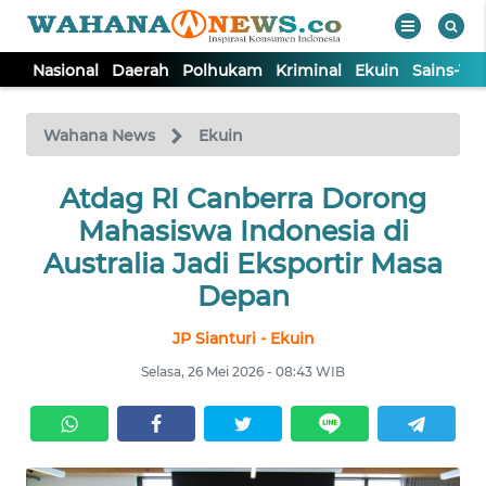
Nasional
Daerah
Polhukam
Kriminal
Ekuin
Sains-Te
WAHANA
Tutup
TV
Wahana News
Ekuin
NASIONAL
Atdag RI Canberra Dorong
Mahasiswa Indonesia di
DAERAH
Australia Jadi Eksportir Masa
Depan
POLHUKAM
JP Sianturi - Ekuin
Selasa, 26 Mei 2026 - 08:43 WIB
KRIMINAL
EKUIN