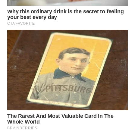
WN
TAPANULI
SELATAN
WN
TANJUNG
LESUNG
WN
KARO
WN
SIMALUNGUN
WN
LABUHANBATU
WN