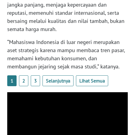
jangka panjang, menjaga kepercayaan dan
WN
reputasi, memenuhi standar internasional, serta
SERAMBI
bersaing melalui kualitas dan nilai tambah, bukan
semata harga murah.
WN
JAMBI
“Mahasiswa Indonesia di luar negeri merupakan
aset strategis karena mampu membaca tren pasar,
WN
memahami kebutuhan konsumen, dan
SULTRA
membangun jejaring sejak masa studi,” katanya.
WN
1
2
3
Selanjutnya
Lihat Semua
NTB
WN
SULTENG
WN
SULBAR