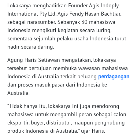
Lokakarya menghadirkan Founder Agis Indoply
International Pty Ltd, Agis Fendy Hasan Bachtiar,
KARIR
sebagai narasumber. Sebanyak 30 mahasiswa
Indonesia mengikuti kegiatan secara luring,
DISCLAIMER
sementara sejumlah pelaku usaha Indonesia turut
hadir secara daring.
Wahana
News
Regional
Agung Haris Setiawan mengatakan, lokakarya
tersebut bertujuan membuka wawasan mahasiswa
WN
Indonesia di Australia terkait peluang
perdagangan
SUMUT
dan proses masuk pasar dari Indonesia ke
Australia.
WN
JAKARTA
“Tidak hanya itu, lokakarya ini juga mendorong
mahasiswa untuk mengambil peran sebagai calon
WN
eksportir, buyer, distributor, maupun penghubung
JABAR
produk Indonesia di Australia,” ujar Haris.