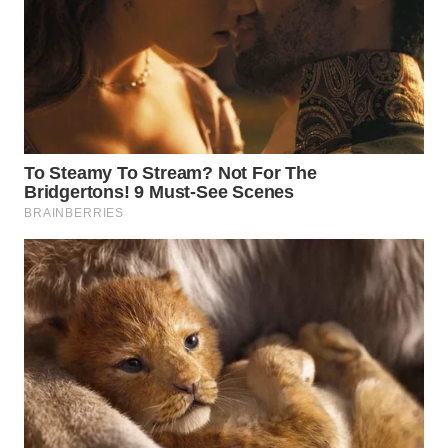
WN
BOGOR
WN
DEPOK
WN
TAPANULI
UTARA
WN
SAMOSIR
WN
PADANG
LAWAS