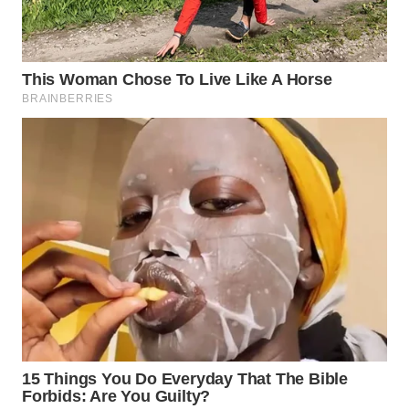
WAHANA
LISTRIK
WAHANA
TRAVEL
WAHANA
TV
WAHANANEWS
ID
WAHANANEWS
CO ID
WAHANANEWS
NET