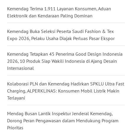
WN
Kemendag Terima 1.911 Layanan Konsumen, Aduan
NUSANTARA
Elektronik dan Kendaraan Paling Dominan
WN
Kemendag Buka Seleksi Peserta Saudi Fashion & Tex
JOGJA
Expo 2026, Pelaku Usaha Diajak Perluas Pasar Ekspor
WN
Kemendag Tetapkan 45 Penerima Good Design Indonesia
JATIM
2026, 10 Produk Siap Wakili Indonesia di Ajang Desain
Internasional
WN
BALI
Kolaborasi PLN dan Kemendag Hadirkan SPKLU Ultra Fast
Charging, ALPERKLINAS: Konsumen Mobil Listrik Makin
WN
Terlayani
KALBAR
Mendag Busan Lantik Inspektur Jenderal Kemendag,
WN
Dorong Peran Pengawasan dalam Mendukung Program
KALTENG
Prioritas