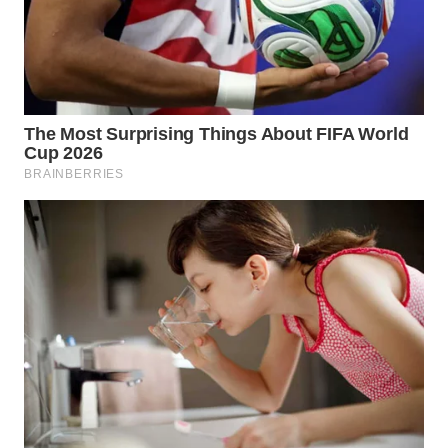
WN
MALUKU
WN
MALUT
WN
DAIRI
WN
DANAU
TOBA
WN
NIAS
WN
LANGKAT