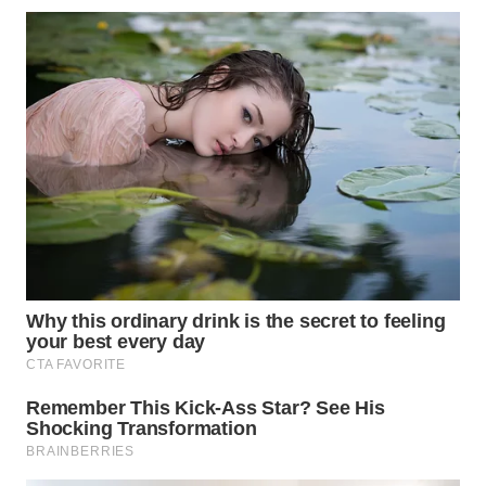
WN
PRIANGAN
TIMUR
WN
SEMARANG
WN
SOLO
WN
BOROBUDUR
WN
MADURA
WN
SURABAYA