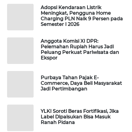
WAHANA
Adopsi Kendaraan Listrik
DESA
Meningkat, Pengguna Home
WISATA
Charging PLN Naik 9 Persen pada
Semester I 2026
LAPAK
WAHANA
Anggota Komisi XI DPR:
Pelemahan Rupiah Harus Jadi
Peluang Perkuat Pariwisata dan
Wahana
Ekspor
Network
KONSUMEN
Purbaya Tahan Pajak E-
LISTRIK
Commerce, Daya Beli Masyarakat
Jadi Pertimbangan
MASYARAKAT
KELISTRIKAN
YLKI Soroti Beras Fortifikasi, Jika
Label Dipalsukan Bisa Masuk
WALINKI
Ranah Pidana
ID