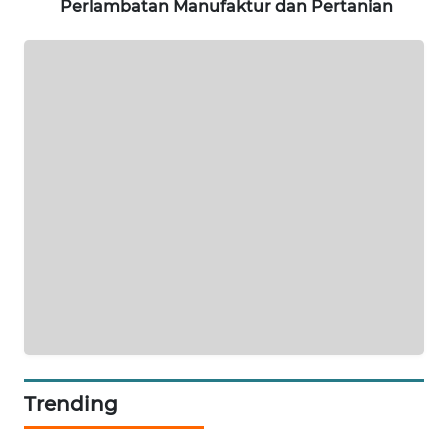
Perlambatan Manufaktur dan Pertanian
SIBARAGAS
NEWS
METRO
SIANTAR
NEWS
METRO
MEDAN
NEWS
METRO
JAKARTA
NEWS
KRT
Trending
NEWS