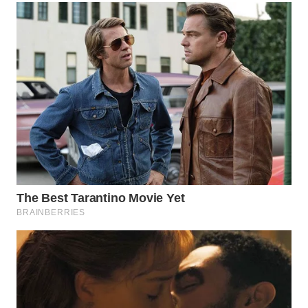
TAPANULI
TENGAH
WN DELI
SERDANG
WN
TEBING
TINGGI
WN
PAKPAK
WN
KARAWANG
WN
BEKASI