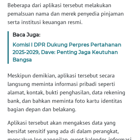
Beberapa dari aplikasi tersebut melakukan
pemalsuan nama dan merek penyedia pinjaman
KARIR
serta institusi keuangan resmi.
DISCLAIMER
Baca Juga:
Komisi I DPR Dukung Perpres Pertahanan
Wahana
2025-2029, Dave: Penting Jaga Keutuhan
News
Regional
Bangsa
Meskipun demikian, aplikasi tersebut secara
WN
SUMUT
langsung meminta informasi pribadi seperti
alamat, kontak, bukti penghasilan, data rekening
WN
bank, dan bahkan meminta foto kartu identitas
JAKARTA
bagian depan dan belakang.
WN
Aplikasi tersebut akan mengakses data yang
JABAR
bersifat sensitif yang ada di dalam perangkat,
mencakup log panggilan, event kalender, informasi