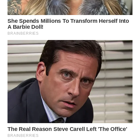
WN
MALUKU
WN
MALUT
WN
DAIRI
WN
DANAU
TOBA
WN
NIAS
WN
LANGKAT