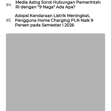
Media Asing Sorot Hubungan Pemerintah
#4
SIBARAGAS
RI dengan "9 Naga" Ada Apa?
NEWS
Adopsi Kendaraan Listrik Meningkat,
#5
Pengguna Home Charging PLN Naik 9
METRO
Persen pada Semester I 2026
SIANTAR
NEWS
METRO
MEDAN
NEWS
METRO
JAKARTA
NEWS
KRT
NEWS