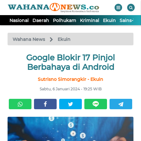
Nasional
Daerah
Polhukam
Kriminal
Ekuin
Sains-Te
WAHANA
Tutup
TV
Wahana News
Ekuin
NASIONAL
Google Blokir 17 Pinjol
Berbahaya di Android
DAERAH
Sutrisno Simorangkir - Ekuin
Sabtu, 6 Januari 2024 - 19:25 WIB
POLHUKAM
KRIMINAL
EKUIN