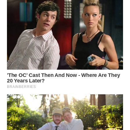
WN
INDRAMAYU
WN
KUNINGAN
WN
MAJALENGKA
WN
SUBANG
WN
SUKABUMI
WN
PURWAKARTA