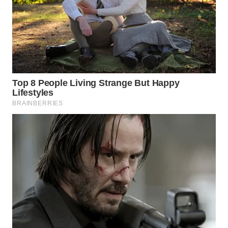
WN
PRIANGAN
TIMUR
WN
SEMARANG
WN
SOLO
WN
BOROBUDUR
WN
MADURA
WN
SURABAYA