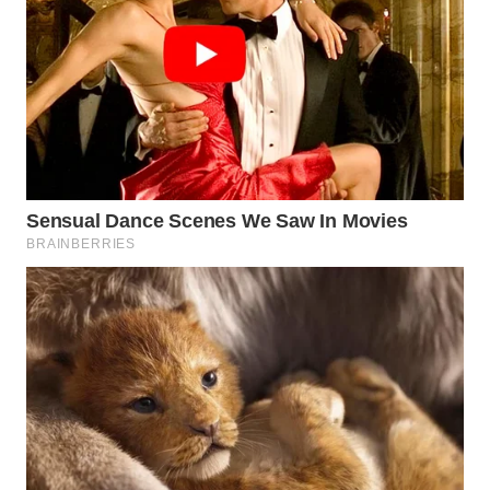
WAHANA
LISTRIK
WAHANA
TRAVEL
WAHANA
TV
WAHANANEWS
ID
WAHANANEWS
CO ID
WAHANANEWS
NET