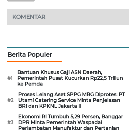
PORTAL
KONSUMEN
KOMENTAR
FORWAMKI
ALPERKLINAS
Berita Populer
FORJASIDA
Bantuan Khusus Gaji ASN Daerah,
TAMBANG
#1
Pemerintah Pusat Kucurkan Rp22,5 Triliun
NEWS
ke Pemda
Proses Lelang Aset SPPG MBG Diprotes: PT
SITUNGIR
#2
Utami Catering Service Minta Penjelasan
NEWS
BRI dan KPKNL Jakarta II
Ekonomi RI Tumbuh 5,29 Persen, Banggar
SIDIKALANG
#3
DPR Minta Pemerintah Waspadai
NEWS
Perlambatan Manufaktur dan Pertanian