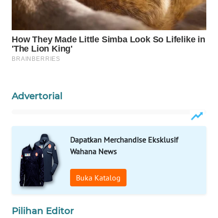
WAHANA
SPORT
WAHANA
UMKM
WAHANA
SELEB
Advertorial
WAHANA
PERSONA
Dapatkan Merchandise Eksklusif
Wahana News
WAHANA
OTOMOTIF
Buka Katalog
WAHANA
HEALTH
Pilihan Editor