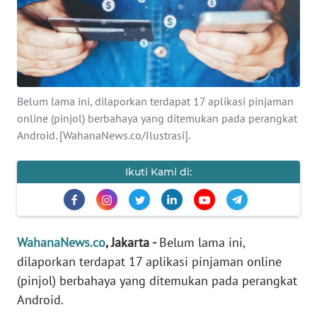
SAINS-TEKNO
KESEHATAN
INTERNASIONAL
Belum lama ini, dilaporkan terdapat 17 aplikasi pinjaman
online (pinjol) berbahaya yang ditemukan pada perangkat
SERBA-SERBI
Android. [WahanaNews.co/Ilustrasi].
PENDIDIKAN
Ikuti Kami di:
OLAHRAGA
WahanaNews.co
, Jakarta -
Belum lama ini,
OPINI
dilaporkan terdapat 17 aplikasi pinjaman online
(pinjol) berbahaya yang ditemukan pada perangkat
EDITORIAL
Android.