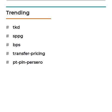
KARING
NEWS
Trending
JURNAL
MARITIM
#
tkd
#
sppg
HUMBANG
#
bps
NEWS
#
transfer-pricing
GARONGGANG
#
pt-pln-persero
NEWS
FISUELRI
ID
ENERGI
NEWS