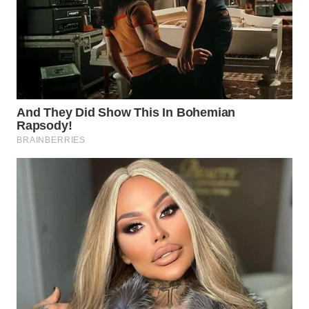
WN
KALTARA
WN
KALSEL
WN
KALTIM
WN
SULSEL
WN
GORONTALO
WN
SULUT