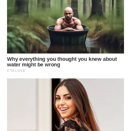
TAPANULI
TENGAH
WN DELI
SERDANG
WN
TEBING
TINGGI
WN
PAKPAK
WN
KARAWANG
WN
BEKASI