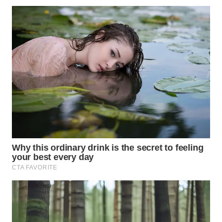
WN
TAPANULI
SELATAN
WN
TANJUNG
LESUNG
WN
KARO
WN
SIMALUNGUN
WN
LABUHANBATU
WN