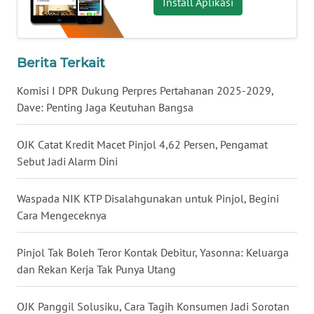
Install Aplikasi
WN
BABEL
Berita Terkait
WN
SUMBAR
Komisi I DPR Dukung Perpres Pertahanan 2025-2029,
Dave: Penting Jaga Keutuhan Bangsa
WN
SUMSEL
OJK Catat Kredit Macet Pinjol 4,62 Persen, Pengamat
Sebut Jadi Alarm Dini
WN
BENGKULU
Waspada NIK KTP Disalahgunakan untuk Pinjol, Begini
Cara Mengeceknya
WN
LAMPUNG
Pinjol Tak Boleh Teror Kontak Debitur, Yasonna: Keluarga
dan Rekan Kerja Tak Punya Utang
WN
JATENG
OJK Panggil Solusiku, Cara Tagih Konsumen Jadi Sorotan