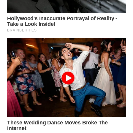
WN
NATUNA
WN
BINTAN
WN
MANDALIKA
WN
LIKUPANG
WN
LABUANBAJO
WN
BORNEO