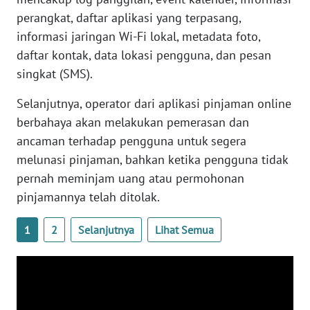
WN
perangkat, daftar aplikasi yang terpasang,
BANTEN
informasi jaringan Wi-Fi lokal, metadata foto,
daftar kontak, data lokasi pengguna, dan pesan
WN
singkat (SMS).
NTT
Selanjutnya, operator dari aplikasi pinjaman online
WN
berbahaya akan melakukan pemerasan dan
KEPRI
ancaman terhadap pengguna untuk segera
melunasi pinjaman, bahkan ketika pengguna tidak
WN
pernah meminjam uang atau permohonan
PAPUA
pinjamannya telah ditolak.
WN
1
2
Selanjutnya
Lihat Semua
PAPUA
BARAT
WN
RIAU