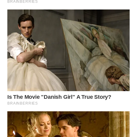
Wahana
Media
Group
WAHANA
NEWS
WAHANA
TANI
WAHANA
ADVOKAT
WAHANA
INFRASTRUKTUR
WAHANA
KONSUMEN