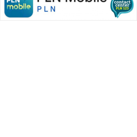
WAHANA MEDIA GROUP
|
|
|
WAHANA NEWS co
WAHANA TANI
WAHANA ADVOKAT
|
|
WAHANA INFRASTRUKTUR
WAHANA KONSUMEN
|
|
|
WAHANA LISTRIK
WAHANA TRAVEL
WAHANA TV
|
|
|
WAHANANEWS id
WAHANANEWS CO ID
WAHANANEWS NET
|
|
|
WAHANA SPORT ID
Wahana UMKM
Wahana Seleb
|
|
|
Wahana Persona
Wahana Otomotif
Wahana Health