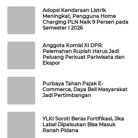
Adopsi Kendaraan Listrik
MAWAKA
Meningkat, Pengguna Home
ID
Charging PLN Naik 9 Persen pada
Semester I 2026
MARTABAT
NET
Anggota Komisi XI DPR:
Pelemahan Rupiah Harus Jadi
PLN
Peluang Perkuat Pariwisata dan
WATCH
Ekspor
MKLI
Purbaya Tahan Pajak E-
Commerce, Daya Beli Masyarakat
Jadi Pertimbangan
LPKKI
LKKI
YLKI Soroti Beras Fortifikasi, Jika
Label Dipalsukan Bisa Masuk
KOPEKLIN
Ranah Pidana