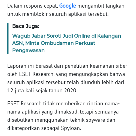
Informasi
Dalam respons cepat,
Google
mengambil langkah
untuk memblokir seluruh aplikasi tersebut.
INDEKS
BERITA
Baca Juga:
Wagub Jabar Soroti Judi Online di Kalangan
KONTAK
ASN, Minta Ombudsman Perkuat
KAMI
Pengawasan
INFO
Laporan ini berasal dari penelitian keamanan siber
IKLAN
oleh ESET Research, yang mengungkapkan bahwa
seluruh aplikasi tersebut telah diunduh lebih dari
TENTANG
KAMI
12 juta kali sejak tahun 2020.
ESET Research tidak memberikan rincian nama-
PEDOMAN
nama aplikasi yang dimaksud, tetapi semuanya
MEDIA
SIBER
disebutkan menggunakan teknik spyware dan
dikategorikan sebagai Spyloan.
REDAKSI