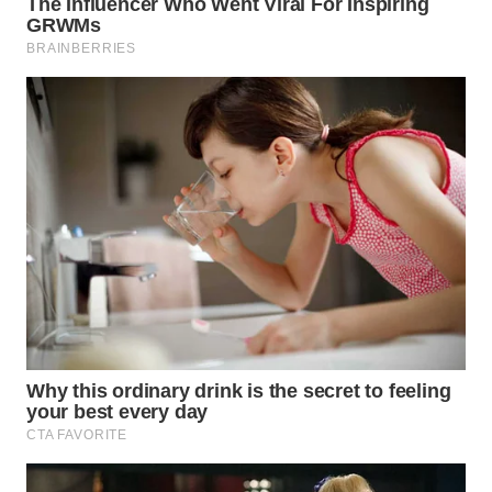
WN
SUMEDANG
WN
CIANJUR
WN
KEPULAUAN
SERIBU
WN
TANGERANG
WN
BINJAI
WN
CIREBON