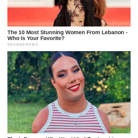
WN
BOGOR
WN
DEPOK
WN
TAPANULI
UTARA
WN
SAMOSIR
WN
PADANG
LAWAS