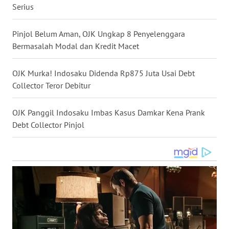
Serius
WN
NUSANTARA
Pinjol Belum Aman, OJK Ungkap 8 Penyelenggara
Bermasalah Modal dan Kredit Macet
WN
JOGJA
OJK Murka! Indosaku Didenda Rp875 Juta Usai Debt
Collector Teror Debitur
WN
JATIM
OJK Panggil Indosaku Imbas Kasus Damkar Kena Prank
Debt Collector Pinjol
WN
BALI
WN
KALBAR
WN
KALTENG