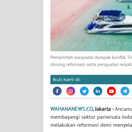
KARIR
DISCLAIMER
Wahana
News
Regional
Pemerintah waspadai dampak konflik Tim
WN
dorong reformasi serta penguatan wisa
SUMUT
Ikuti Kami di:
WN
JAKARTA
WN
WAHANANEWS.CO
, Jakarta -
Ancaman
JABAR
membayangi sektor pariwisata Indo
melakukan reformasi demi menyela
WN
BANTEN