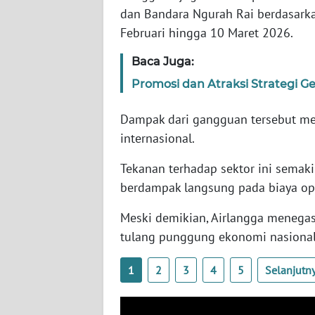
SERAMBI
dan Bandara Ngurah Rai berdasarkan
Februari hingga 10 Maret 2026.
WN
Baca Juga:
JAMBI
Promosi dan Atraksi Strategi Ge
WN
SULTRA
Dampak dari gangguan tersebut m
internasional.
WN
NTB
Tekanan terhadap sektor ini semaki
berdampak langsung pada biaya op
WN
Meski demikian, Airlangga menegask
SULTENG
tulang punggung ekonomi nasional
WN
1
2
3
4
5
Selanjutn
SULBAR
WN