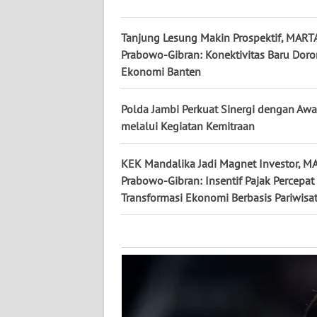
KALTARA
Tanjung Lesung Makin Prospektif, MART
WN
KALSEL
Prabowo-Gibran: Konektivitas Baru Dor
Ekonomi Banten
WN
KALTIM
Polda Jambi Perkuat Sinergi dengan Aw
melalui Kegiatan Kemitraan
WN
SULSEL
KEK Mandalika Jadi Magnet Investor, 
Prabowo-Gibran: Insentif Pajak Percepat
WN
Transformasi Ekonomi Berbasis Pariwisa
GORONTALO
WN
SULUT
WN
MALUKU