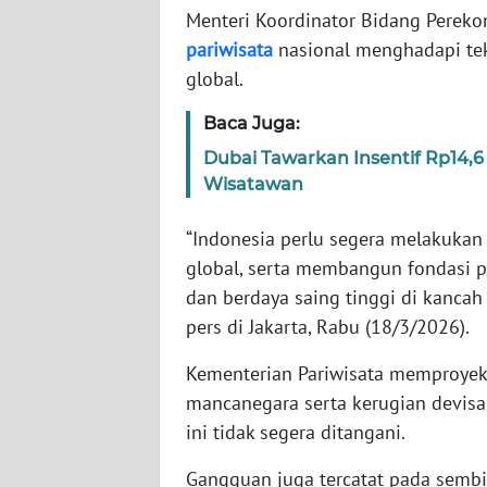
Menteri Koordinator Bidang Pereko
pariwisata
nasional menghadapi tek
WN
global.
NTT
Baca Juga:
WN
Dubai Tawarkan Insentif Rp14,6
KEPRI
Wisatawan
WN
“Indonesia perlu segera melakukan 
PAPUA
global, serta membangun fondasi pa
dan berdaya saing tinggi di kancah 
WN
PAPUA
pers di Jakarta, Rabu (18/3/2026).
BARAT
Kementerian Pariwisata memproyeks
WN
mancanegara serta kerugian devisa 
RIAU
ini tidak segera ditangani.
Gangguan juga tercatat pada sembil
WN