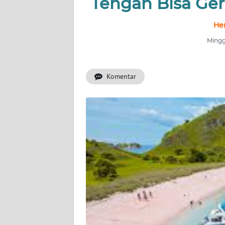
Tengah Bisa Ger
INDEKS
BERITA
He
Mingg
KONTAK
KAMI
Komentar
INFO
IKLAN
TENTANG
KAMI
PEDOMAN
MEDIA
SIBER
REDAKSI