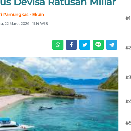
us Devisa Ratusan Miliar
ri Pamungkas - Ekuin
#1
u, 22 Maret 2026 - 11:14 WIB
#
#
#
#