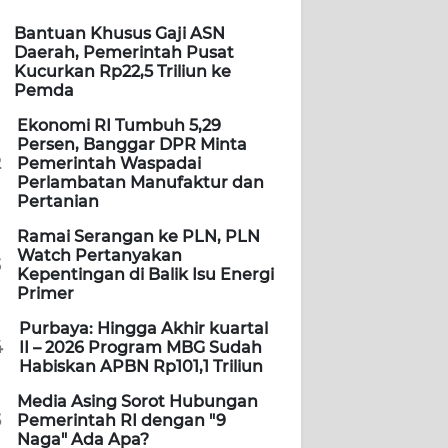
Bantuan Khusus Gaji ASN
Daerah, Pemerintah Pusat
Kucurkan Rp22,5 Triliun ke
Pemda
Ekonomi RI Tumbuh 5,29
Persen, Banggar DPR Minta
2
Pemerintah Waspadai
Perlambatan Manufaktur dan
Pertanian
Ramai Serangan ke PLN, PLN
Watch Pertanyakan
3
Kepentingan di Balik Isu Energi
Primer
Purbaya: Hingga Akhir kuartal
4
II – 2026 Program MBG Sudah
Habiskan APBN Rp101,1 Triliun
Media Asing Sorot Hubungan
5
Pemerintah RI dengan "9
Naga" Ada Apa?