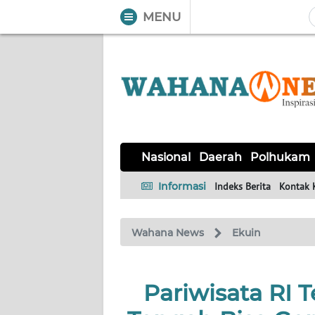
MENU
WAHANA
Tutup
TV
NASIONAL
DAERAH
POLHUKAM
KRIMINAL
EKUIN
SAINS-
KESEHATAN
INTERNASIONAL
Nasional
Daerah
Polhukam
TEKNO
Informasi
Indeks Berita
Kontak 
SERBA-
PENDIDIKAN
OLAHRAGA
OPINI
SERBI
Wahana News
Ekuin
EDITORIAL
Pariwisata RI 
Informasi