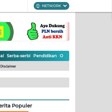
NETWORK
al
Serba-serbi
Pendidikan
Olahraga
Opini
Editoria
Disclaimer
erita Populer