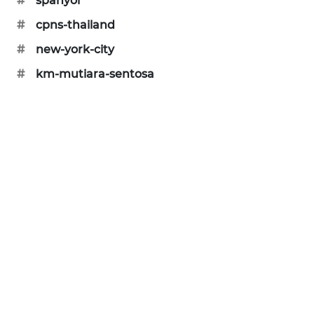
#
spanyol
WAHANA
#
cpns-thailand
DESA
WISATA
#
new-york-city
#
km-mutiara-sentosa
LAPAK
WAHANA
Wahana
Network
KONSUMEN
LISTRIK
MASYARAKAT
KELISTRIKAN
WALINKI
ID