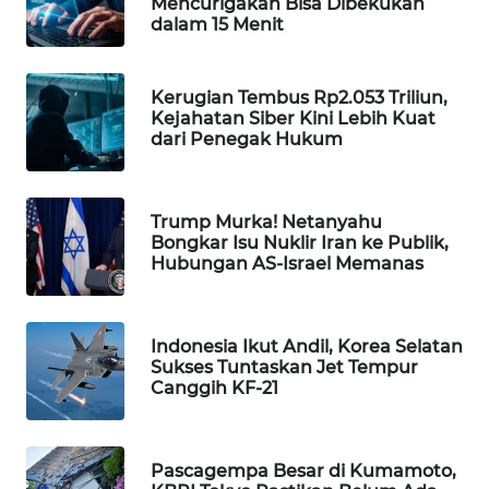
Mencurigakan Bisa Dibekukan
dalam 15 Menit
Wahana
Media
Group
Kerugian Tembus Rp2.053 Triliun,
WAHANA
Kejahatan Siber Kini Lebih Kuat
dari Penegak Hukum
NEWS
WAHANA
TANI
Trump Murka! Netanyahu
Bongkar Isu Nuklir Iran ke Publik,
Hubungan AS-Israel Memanas
WAHANA
ADVOKAT
Indonesia Ikut Andil, Korea Selatan
WAHANA
Sukses Tuntaskan Jet Tempur
INFRASTRUKTUR
Canggih KF-21
WAHANA
KONSUMEN
Pascagempa Besar di Kumamoto,