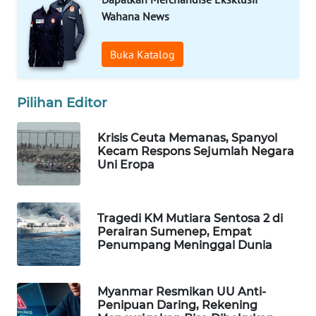
Wahana News
WN
NATUNA
Buka Katalog
WN
BINTAN
Pilihan Editor
WN
Krisis Ceuta Memanas, Spanyol
MANDALIKA
Kecam Respons Sejumlah Negara
Uni Eropa
WN
LIKUPANG
Tragedi KM Mutiara Sentosa 2 di
WN
Perairan Sumenep, Empat
Penumpang Meninggal Dunia
LABUANBAJO
WN
Myanmar Resmikan UU Anti-
BORNEO
Penipuan Daring, Rekening