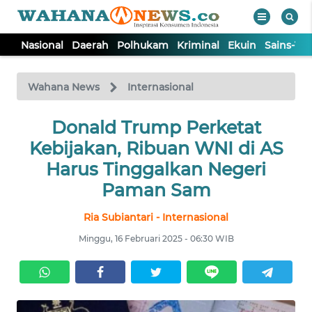
Nasional
Daerah
Polhukam
Kriminal
Ekuin
Sains-Te
WAHANA
Tutup
TV
Wahana News
Internasional
NASIONAL
Donald Trump Perketat
Kebijakan, Ribuan WNI di AS
DAERAH
Harus Tinggalkan Negeri
Paman Sam
POLHUKAM
Ria Subiantari - Internasional
Minggu, 16 Februari 2025 - 06:30 WIB
KRIMINAL
EKUIN