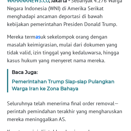
WAHANANEWS.CO
, Jakarta -
Sebanyak 4.276 Warga
Informasi
Negara Indonesia (WNI) di Amerika Serikat
INDEKS
menghadapi ancaman deportasi di bawah
BERITA
kebijakan pemerintahan Presiden Donald Trump.
Mereka term
as
uk sekelompok orang dengan
KONTAK
KAMI
masalah keimigrasian, mulai dari dokumen yang
tidak valid, izin tinggal yang kedaluwarsa, hingga
INFO
kasus hukum yang menyeret nama mereka.
IKLAN
Baca Juga:
TENTANG
Pemerintahan Trump Siap-siap Pulangkan
KAMI
Warga Iran ke Zona Bahaya
PEDOMAN
Seluruhnya telah menerima final order removal—
MEDIA
perintah pemindahan terakhir yang mengharuskan
SIBER
mereka meninggalkan AS.
REDAKSI