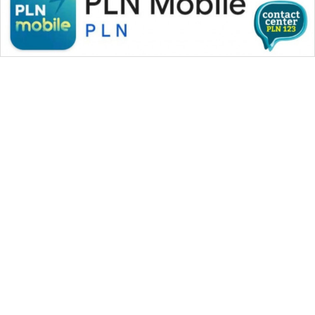
CILEUNGSI
NEWS
BERKAT
NEWS
BERAMPU
NEWS
ANUGERAH
NEWS
WAHANA MEDIA GROUP
AKHLAK
ID
|
|
|
WAHANA NEWS co
WAHANA TANI
WAHANA ADVOKAT
|
|
WAHANA INFRASTRUKTUR
WAHANA KONSUMEN
PERAPKI
|
|
|
WAHANA LISTRIK
WAHANA TRAVEL
WAHANA TV
NEWS
|
|
|
WAHANANEWS id
WAHANANEWS CO ID
WAHANANEWS NET
|
|
|
WAHANA SPORT ID
Wahana UMKM
Wahana Seleb