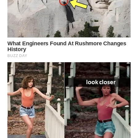
WN
BOGOR
WN
DEPOK
WN
TAPANULI
UTARA
WN
SAMOSIR
WN
PADANG
LAWAS