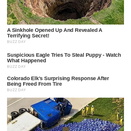
WN
TAPANULI
SELATAN
WN
TANJUNG
LESUNG
WN
KARO
WN
SIMALUNGUN
WN
LABUHANBATU
WN