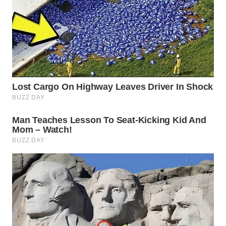
TAPANULI
TENGAH
WN DELI
SERDANG
WN
TEBING
TINGGI
WN
PAKPAK
WN
KARAWANG
WN
BEKASI