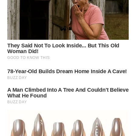
WN
KALTARA
WN
KALSEL
WN
KALTIM
WN
SULSEL
WN
GORONTALO
WN
SULUT