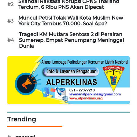
Skandal Raksasa Korupsi CPNS Thailand
#2
Tercium, 6 Ribu PNS Akan Dipecat
WAHANA
SPORT
Muncul Petisi Tolak Wali Kota Muslim New
#3
York City Tembus 70.000, Soal Apa?
WAHANA
Tragedi KM Mutiara Sentosa 2 di Perairan
UMKM
#4
Sumenep, Empat Penumpang Meninggal
Dunia
WAHANA
SELEB
WAHANA
PERSONA
WAHANA
OTOMOTIF
Trending
WAHANA
HEALTH