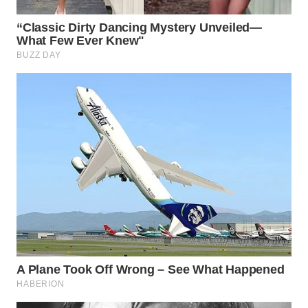
WN
SUMEDANG
WN
CIANJUR
WN
KEPULAUAN
SERIBU
WN
TANGERANG
WN
BINJAI
WN
CIREBON