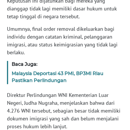
Keputusan ini dijatuhkan bagi mereka yang
dianggap tidak lagi memiliki dasar hukum untuk
KARIR
tetap tinggal di negara tersebut.
Umumnya, final order removal dikeluarkan bagi
DISCLAIMER
individu dengan catatan kriminal, pelanggaran
imigrasi, atau status keimigrasian yang tidak lagi
Wahana
News
berlaku.
Regional
Baca Juga:
WN
Malaysia Deportasi 43 PMI, BP3MI Riau
SUMUT
Pastikan Perlindungan
WN
Direktur Perlindungan WNI Kementerian Luar
JAKARTA
Negeri, Judha Nugraha, menjelaskan bahwa dari
4.276 WNI tersebut, sebagian besar tidak memiliki
WN
dokumen imigrasi yang sah dan belum menjalani
JABAR
proses hukum lebih lanjut.