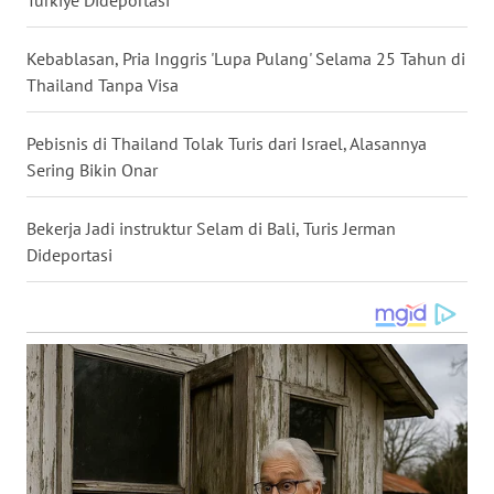
Turkiye Dideportasi
WN
NUSANTARA
Kebablasan, Pria Inggris 'Lupa Pulang' Selama 25 Tahun di
Thailand Tanpa Visa
WN
JOGJA
Pebisnis di Thailand Tolak Turis dari Israel, Alasannya
Sering Bikin Onar
WN
JATIM
Bekerja Jadi instruktur Selam di Bali, Turis Jerman
Dideportasi
WN
BALI
WN
KALBAR
WN
KALTENG