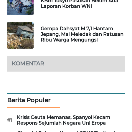
KBRI Tokyo Pastikan Belum Ada
Laporan Korban WNI
WAHANA
LISTRIK
Gempa Dahsyat M 7,1 Hantam
WAHANA
Jepang, Mal Meledak dan Ratusan
TRAVEL
Ribu Warga Mengungsi
WAHANA
TV
KOMENTAR
WAHANANEWS
ID
WAHANANEWS
Berita Populer
CO ID
Krisis Ceuta Memanas, Spanyol Kecam
WAHANANEWS
#1
Respons Sejumlah Negara Uni Eropa
NET