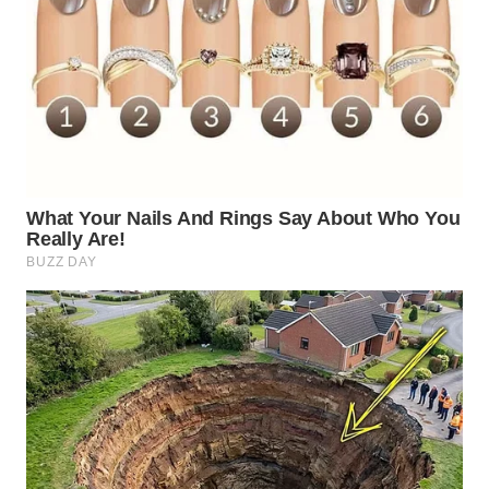
WN
MALUKU
WN
MALUT
WN
DAIRI
WN
DANAU
TOBA
WN
NIAS
WN
LANGKAT