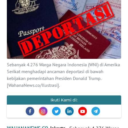
SAINS-TEKNO
KESEHATAN
INTERNASIONAL
SERBA-SERBI
Sebanyak 4.276 Warga Negara Indonesia (WNI) di Amerika
PENDIDIKAN
Serikat menghadapi ancaman deportasi di bawah
kebijakan pemerintahan Presiden Donald Trump.
OLAHRAGA
[WahanaNews.co/Ilustrasi].
OPINI
Ikuti Kami di:
EDITORIAL