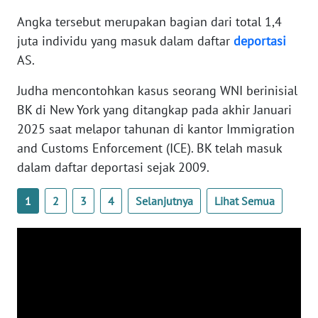
WN
Angka tersebut merupakan bagian dari total 1,4
BANTEN
juta individu yang masuk dalam daftar
deportasi
AS.
WN
NTT
Judha mencontohkan kasus seorang WNI berinisial
BK di New York yang ditangkap pada akhir Januari
WN
2025 saat melapor tahunan di kantor Immigration
KEPRI
and Customs Enforcement (ICE). BK telah masuk
dalam daftar deportasi sejak 2009.
WN
PAPUA
1
2
3
4
Selanjutnya
Lihat Semua
WN
PAPUA
BARAT
WN
RIAU