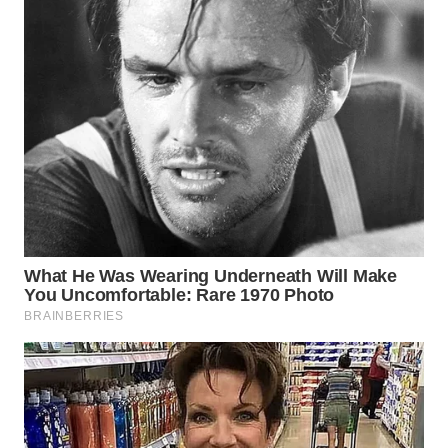
WN
INDRAMAYU
WN
KUNINGAN
WN
MAJALENGKA
WN
SUBANG
WN
SUKABUMI
WN
PURWAKARTA