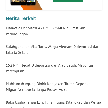
WN
BABEL
Berita Terkait
WN
Malaysia Deportasi 43 PMI, BP3MI Riau Pastikan
SUMBAR
Perlindungan
WN
Salahgunakan Visa Turis, Warga Vietnam Dideportasi dari
SUMSEL
Jakarta Selatan
WN
152 PMI Ilegal Dideportasi dari Arab Saudi, Mayoritas
BENGKULU
Perempuan
WN
LAMPUNG
Mahkamah Agung Blokir Kebijakan Trump Deportasi
Migran Venezuela Tanpa Proses Hukum
WN
JATENG
Buka Usaha Tanpa Izin, Turis Inggris Ditangkap dan Warga