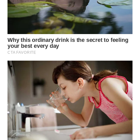
WN
TAPANULI
SELATAN
WN
TANJUNG
LESUNG
WN
KARO
WN
SIMALUNGUN
WN
LABUHANBATU
WN