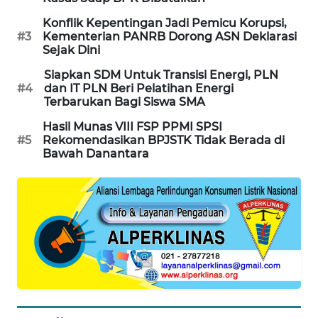
PORTAL
Konflik Kepentingan Jadi Pemicu Korupsi,
KONSUMEN
#3
Kementerian PANRB Dorong ASN Deklarasi
Sejak Dini
FORWAMKI
Siapkan SDM Untuk Transisi Energi, PLN
#4
dan IT PLN Beri Pelatihan Energi
Terbarukan Bagi Siswa SMA
ALPERKLINAS
Hasil Munas VIII FSP PPMI SPSI
#5
Rekomendasikan BPJSTK Tidak Berada di
FORJASIDA
Bawah Danantara
TAMBANG
NEWS
SITUNGIR
NEWS
SIDIKALANG
NEWS