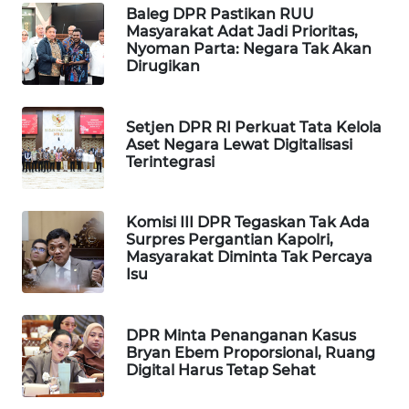
Baleg DPR Pastikan RUU
WAHANA
Masyarakat Adat Jadi Prioritas,
DESA
Nyoman Parta: Negara Tak Akan
WISATA
Dirugikan
LAPAK
WAHANA
Setjen DPR RI Perkuat Tata Kelola
Aset Negara Lewat Digitalisasi
Terintegrasi
Wahana
Network
Komisi III DPR Tegaskan Tak Ada
KONSUMEN
Surpres Pergantian Kapolri,
LISTRIK
Masyarakat Diminta Tak Percaya
Isu
MASYARAKAT
KELISTRIKAN
DPR Minta Penanganan Kasus
Bryan Ebem Proporsional, Ruang
Digital Harus Tetap Sehat
WALINKI
ID