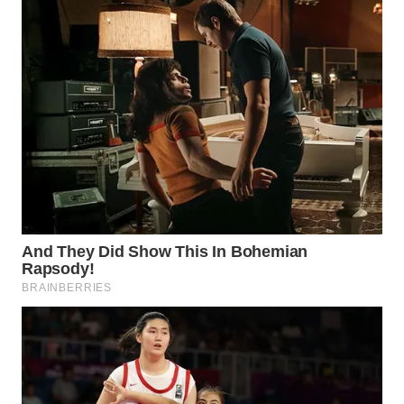
Wahana
Media
Group
WAHANA
NEWS
WAHANA
TANI
WAHANA
ADVOKAT
WAHANA
INFRASTRUKTUR
WAHANA
KONSUMEN