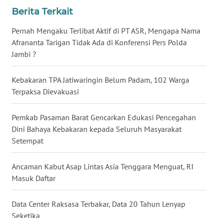
Berita Terkait
WN
NUSANTARA
Pernah Mengaku Terlibat Aktif di PT ASR, Mengapa Nama
Afrananta Tarigan Tidak Ada di Konferensi Pers Polda
WN
Jambi ?
JOGJA
Kebakaran TPA Jatiwaringin Belum Padam, 102 Warga
WN
Terpaksa Dievakuasi
JATIM
Pemkab Pasaman Barat Gencarkan Edukasi Pencegahan
WN
Dini Bahaya Kebakaran kepada Seluruh Masyarakat
BALI
Setempat
WN
Ancaman Kabut Asap Lintas Asia Tenggara Menguat, RI
KALBAR
Masuk Daftar
WN
KALTENG
Data Center Raksasa Terbakar, Data 20 Tahun Lenyap
Seketika