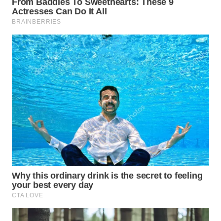
WN
SUMEDANG
WN
CIANJUR
WN
KEPULAUAN
SERIBU
WN
TANGERANG
WN
BINJAI
WN
CIREBON