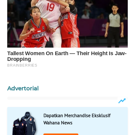
WAHANA
LISTRIK
WAHANA
TRAVEL
WAHANA
TV
WAHANANEWS
ID
Advertorial
WAHANANEWS
CO ID
Dapatkan Merchandise Eksklusif
WAHANANEWS
Wahana News
NET