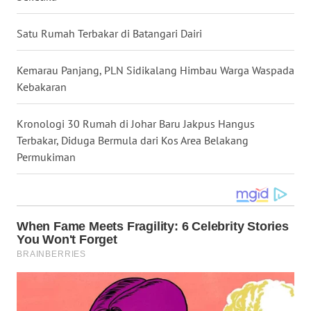
WN
KALTARA
Satu Rumah Terbakar di Batangari Dairi
WN
Kemarau Panjang, PLN Sidikalang Himbau Warga Waspada
KALSEL
Kebakaran
WN
Kronologi 30 Rumah di Johar Baru Jakpus Hangus
KALTIM
Terbakar, Diduga Bermula dari Kos Area Belakang
Permukiman
WN
SULSEL
WN
GORONTALO
WN
SULUT