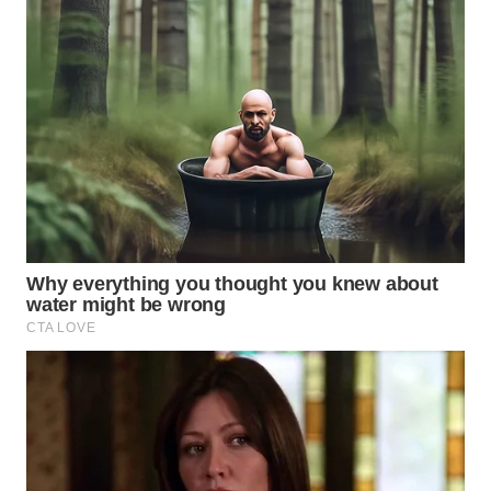
WN
INDRAMAYU
WN
KUNINGAN
WN
MAJALENGKA
WN
SUBANG
WN
SUKABUMI
WN
PURWAKARTA