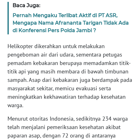
WN
Baca Juga:
BANTEN
Pernah Mengaku Terlibat Aktif di PT ASR,
Mengapa Nama Afrananta Tarigan Tidak Ada
WN
di Konferensi Pers Polda Jambi ?
NTT
Helikopter dikerahkan untuk melakukan
WN
pengeboman air dari udara, sementara petugas
KEPRI
pemadam kebakaran berupaya memadamkan titik-
titik api yang masih membara di bawah timbunan
WN
sampah. Asap dari kebakaran juga berdampak pada
PAPUA
masyarakat sekitar, memicu evakuasi serta
meningkatkan kekhawatiran terhadap kesehatan
WN
PAPUA
warga.
BARAT
Menurut otoritas Indonesia, sedikitnya 234 warga
telah menjalani pemeriksaan kesehatan akibat
WN
RIAU
paparan asap, dengan 72 orang di antaranya