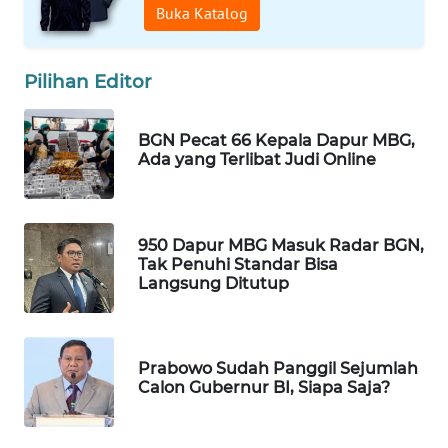
Buka Katalog
WAHANA
SPORT
Pilihan Editor
WAHANA
UMKM
BGN Pecat 66 Kepala Dapur MBG,
Ada yang Terlibat Judi Online
WAHANA
SELEB
950 Dapur MBG Masuk Radar BGN,
WAHANA
Tak Penuhi Standar Bisa
PERSONA
Langsung Ditutup
WAHANA
OTOMOTIF
Prabowo Sudah Panggil Sejumlah
Calon Gubernur BI, Siapa Saja?
WAHANA
HEALTH