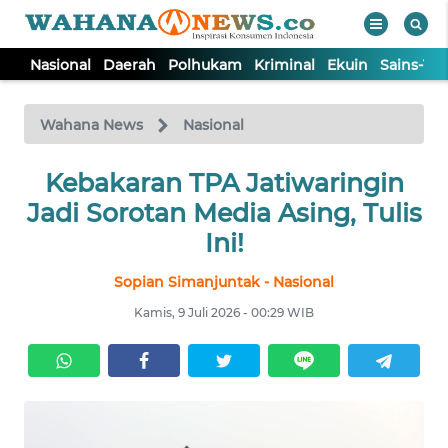
Nasional
Daerah
Polhukam
Kriminal
Ekuin
Sains-Te
WAHANA
Tutup
TV
Wahana News
Nasional
NASIONAL
Kebakaran TPA Jatiwaringin
Jadi Sorotan Media Asing, Tulis
DAERAH
Ini!
Sopian Simanjuntak - Nasional
POLHUKAM
Kamis, 9 Juli 2026 - 00:29 WIB
KRIMINAL
EKUIN