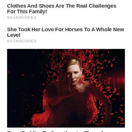
WN
BOGOR
WN
DEPOK
WN
TAPANULI
UTARA
WN
SAMOSIR
WN
PADANG
LAWAS