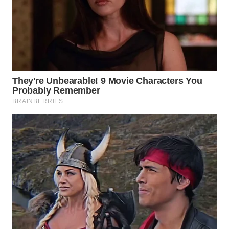
WN
PRIANGAN
TIMUR
WN
SEMARANG
WN
SOLO
WN
BOROBUDUR
WN
MADURA
WN
SURABAYA