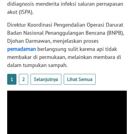
didiagnosis menderita infeksi saluran pernapasan
WN
akut (ISPA).
SERAMBI
Direktur Koordinasi Pengendalian Operasi Darurat
WN
Badan Nasional Penanggulangan Bencana (BNPB),
JAMBI
Djohan Darmawan, menjelaskan proses
pemadaman
berlangsung sulit karena api tidak
WN
membakar di permukaan, melainkan membara di
SULTRA
dalam tumpukan sampah.
WN
1
2
Selanjutnya
Lihat Semua
NTB
WN
SULTENG
WN
SULBAR