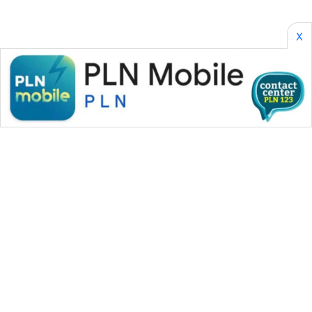
X
WAHANA MEDIA GROUP
|
|
|
WAHANA NEWS co
WAHANA TANI
WAHANA ADVOKAT