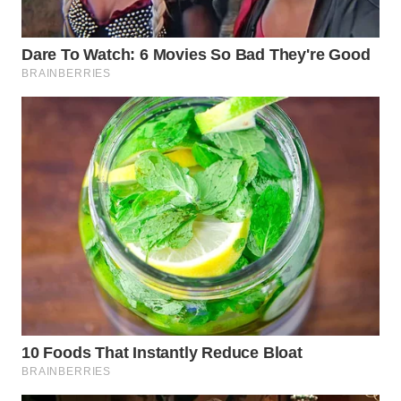
WN
NATUNA
WN
BINTAN
WN
MANDALIKA
WN
LIKUPANG
WN
LABUANBAJO
WN
BORNEO