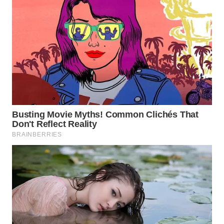
WN
MALUKU
WN
MALUT
WN
DAIRI
WN
DANAU
TOBA
WN
NIAS
WN
LANGKAT