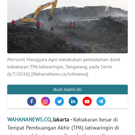
SAINS-TEKNO
KESEHATAN
INTERNASIONAL
SERBA-SERBI
Perrsonil Manggala Agni melakukan pemadaman darat
kebakaran TPA Jatiwaringin, Tangerang, pada Senin
PENDIDIKAN
(6/7/2026). [WahanaNews.co/Istimewa]
OLAHRAGA
Ikuti Kami di:
OPINI
WAHANANEWS.CO
, Jakarta -
Kebakaran besar di
EDITORIAL
Tempat Pembuangan Akhir (TPA) Jatiwaringin di