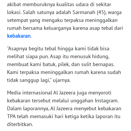
akibat memburuknya kualitas udara di sekitar
lokasi. Salah satunya adalah Sarmanah (45), warga
KARIR
setempat yang mengaku terpaksa meninggalkan
rumah bersama keluarganya karena asap tebal dari
DISCLAIMER
kebakaran
.
Wahana
"Asapnya begitu tebal hingga kami tidak bisa
News
Regional
melihat siapa pun. Asap itu menusuk hidung,
membuat kami batuk, pilek, dan sulit bernapas.
WN
Kami terpaksa meninggalkan rumah karena sudah
SUMUT
tidak sanggup lagi," ujarnya.
Media internasional Al Jazeera juga menyoroti
WN
JAKARTA
kebakaran tersebut melalui unggahan Instagram.
Dalam laporannya, Al Jazeera menyebut kebakaran
WN
TPA telah memasuki hari ketiga ketika laporan itu
JABAR
diterbitkan.