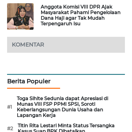
Anggota Komisi VIII DPR Ajak
MAWAKA
Masyarakat Pahami Pengelolaan
ID
Dana Haji agar Tak Mudah
Terpengaruh Isu
MARTABAT
NET
KOMENTAR
PLN
WATCH
MKLI
Berita Populer
LPKKI
Toga Sihite Sedunia dapat Apresiasi di
Munas VIII FSP PPMI SPSI, Soroti
LKKI
#1
Keberlangsungan Dunia Usaha dan
Lapangan Kerja
KOPEKLIN
Titin Rita Lestari Minta Status Tersangka
#2
Kasus Suap BPK Dibatalkan