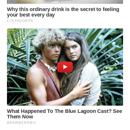
TAPANULI
TENGAH
WN DELI
SERDANG
WN
TEBING
TINGGI
WN
PAKPAK
WN
KARAWANG
WN
BEKASI