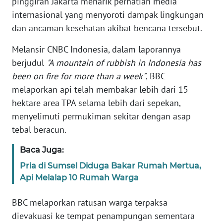
pinggiran Jakarta menarik perhatian media
Informasi
internasional yang menyoroti dampak lingkungan
INDEKS
dan ancaman kesehatan akibat bencana tersebut.
BERITA
Melansir CNBC Indonesia, dalam laporannya
berjudul
"A mountain of rubbish in Indonesia has
KONTAK
KAMI
been on fire for more than a week"
, BBC
melaporkan api telah membakar lebih dari 15
INFO
hektare area TPA selama lebih dari sepekan,
IKLAN
menyelimuti permukiman sekitar dengan asap
tebal beracun.
TENTANG
KAMI
Baca Juga:
Pria di Sumsel Diduga Bakar Rumah Mertua,
PEDOMAN
Api Melalap 10 Rumah Warga
MEDIA
SIBER
BBC melaporkan ratusan warga terpaksa
dievakuasi ke tempat penampungan sementara
REDAKSI