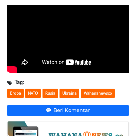
WN
SERAMBI
WN
JAMBI
WN
SULTRA
WN
Tag:
NTB
Eropa
NATO
Rusia
Ukraina
Wahananewsco
WN
SULTENG
Beri Komentar
WN
SULBAR