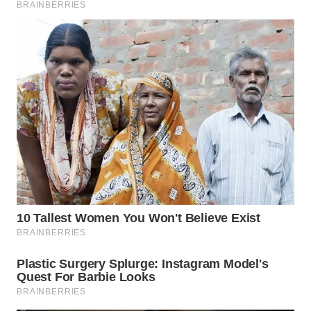
WN
KALTARA
WN
KALSEL
WN
KALTIM
WN
SULSEL
WN
GORONTALO
WN
SULUT