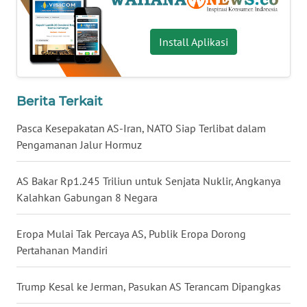
WN
BABEL
Install Aplikasi
WN
SUMBAR
Berita Terkait
WN
Pasca Kesepakatan AS-Iran, NATO Siap Terlibat dalam
SUMSEL
Pengamanan Jalur Hormuz
WN
AS Bakar Rp1.245 Triliun untuk Senjata Nuklir, Angkanya
BENGKULU
Kalahkan Gabungan 8 Negara
WN
Eropa Mulai Tak Percaya AS, Publik Eropa Dorong
LAMPUNG
Pertahanan Mandiri
WN
Trump Kesal ke Jerman, Pasukan AS Terancam Dipangkas
JATENG