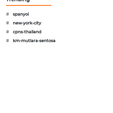
WAHANA
DESA
#
spanyol
WISATA
#
new-york-city
LAPAK
#
cpns-thailand
WAHANA
#
km-mutiara-sentosa
Wahana
Network
KONSUMEN
LISTRIK
MASYARAKAT
KELISTRIKAN
WALINKI
ID