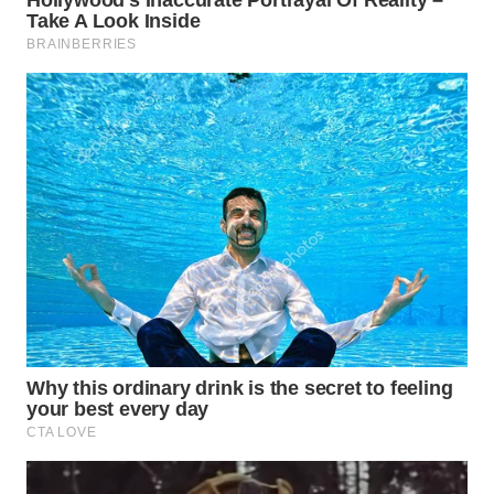
WN
TAPANULI
SELATAN
WN
TANJUNG
LESUNG
WN
KARO
WN
SIMALUNGUN
WN
LABUHANBATU
WN