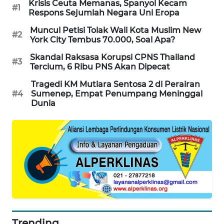
Krisis Ceuta Memanas, Spanyol Kecam
#1
Respons Sejumlah Negara Uni Eropa
WAHANA
SPORT
Muncul Petisi Tolak Wali Kota Muslim New
#2
York City Tembus 70.000, Soal Apa?
WAHANA
Skandal Raksasa Korupsi CPNS Thailand
UMKM
#3
Tercium, 6 Ribu PNS Akan Dipecat
Tragedi KM Mutiara Sentosa 2 di Perairan
WAHANA
#4
Sumenep, Empat Penumpang Meninggal
SELEB
Dunia
WAHANA
PERSONA
WAHANA
OTOMOTIF
WAHANA
HEALTH
Trending