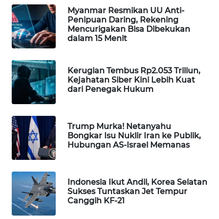
Myanmar Resmikan UU Anti-
Wahana
Penipuan Daring, Rekening
Media
Mencurigakan Bisa Dibekukan
Group
dalam 15 Menit
WAHANA
NEWS
Kerugian Tembus Rp2.053 Triliun,
Kejahatan Siber Kini Lebih Kuat
WAHANA
dari Penegak Hukum
TANI
WAHANA
Trump Murka! Netanyahu
ADVOKAT
Bongkar Isu Nuklir Iran ke Publik,
Hubungan AS-Israel Memanas
WAHANA
INFRASTRUKTUR
Indonesia Ikut Andil, Korea Selatan
Sukses Tuntaskan Jet Tempur
WAHANA
Canggih KF-21
KONSUMEN