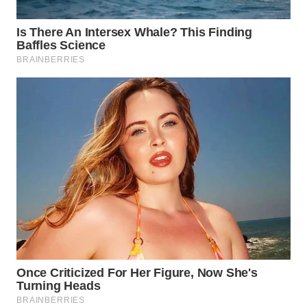
WN
INDRAMAYU
WN
KUNINGAN
WN
MAJALENGKA
WN
SUBANG
WN
SUKABUMI
WN
PURWAKARTA