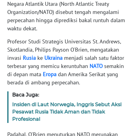
Informasi
Negara Atlantik Utara (North Atlantic Treaty
Organization/NATO) disebut tengah mengalami
INDEKS
perpecahan hingga diprediksi bakal runtuh dalam
BERITA
waktu dekat.
KONTAK
Profesor Studi Strategis Universitas St. Andrews,
KAMI
Skotlandia, Philips Payson O'Brien, mengatakan
invasi
Rusia
ke
Ukraina
menjadi salah satu faktor
INFO
terbesar yang memicu keruntuhan
NATO
semakin
IKLAN
di depan mata
Eropa
dan Amerika Serikat yang
berada di ambang perpecahan.
TENTANG
KAMI
Baca Juga:
Insiden di Laut Norwegia, Inggris Sebut Aksi
PEDOMAN
MEDIA
Pesawat Rusia Tidak Aman dan Tidak
SIBER
Profesional
Padahal, O'Brien menuturkan NATO merupakan
REDAKSI