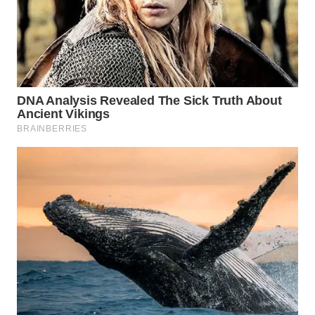
WN
SUMEDANG
WN
CIANJUR
WN
KEPULAUAN
SERIBU
WN
TANGERANG
WN
BINJAI
WN
CIREBON