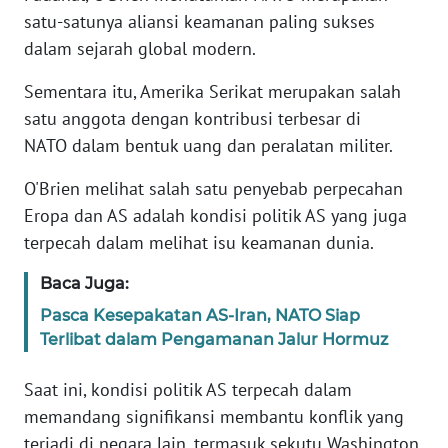
satu-satunya aliansi keamanan paling sukses
dalam sejarah global modern.
KARIR
Sementara itu, Amerika Serikat merupakan salah
DISCLAIMER
satu anggota dengan kontribusi terbesar di
NATO dalam bentuk uang dan peralatan militer.
Wahana
News
O'Brien melihat salah satu penyebab perpecahan
Regional
Eropa dan AS adalah kondisi politik AS yang juga
terpecah dalam melihat isu keamanan dunia.
WN
SUMUT
Baca Juga:
Pasca Kesepakatan AS-Iran, NATO Siap
WN
JAKARTA
Terlibat dalam Pengamanan Jalur Hormuz
Saat ini, kondisi politik AS terpecah dalam
WN
JABAR
memandang signifikansi membantu konflik yang
terjadi di negara lain, termasuk sekutu Washington.