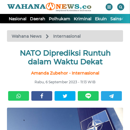
Nasional
Daerah
Polhukam
Kriminal
Ekuin
Sains-Te
WAHANA
Tutup
TV
Wahana News
Internasional
NASIONAL
NATO Diprediksi Runtuh
dalam Waktu Dekat
DAERAH
Amanda Zubehor - Internasional
Rabu, 6 September 2023 - 11:13 WIB
POLHUKAM
KRIMINAL
EKUIN