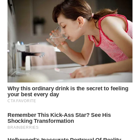
WN
MALUKU
WN
MALUT
WN
DAIRI
WN
DANAU
TOBA
WN
NIAS
WN
LANGKAT