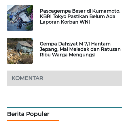
WAHANA
Pascagempa Besar di Kumamoto,
LISTRIK
KBRI Tokyo Pastikan Belum Ada
Laporan Korban WNI
WAHANA
TRAVEL
Gempa Dahsyat M 7,1 Hantam
Jepang, Mal Meledak dan Ratusan
WAHANA
Ribu Warga Mengungsi
TV
WAHANANEWS
KOMENTAR
ID
WAHANANEWS
CO ID
Berita Populer
WAHANANEWS
NET