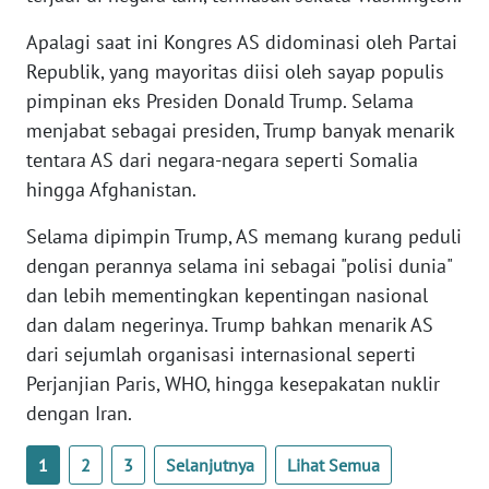
WN
Apalagi saat ini Kongres AS didominasi oleh Partai
BANTEN
Republik, yang mayoritas diisi oleh sayap populis
WN
pimpinan eks Presiden Donald Trump. Selama
NTT
menjabat sebagai presiden, Trump banyak menarik
tentara AS dari negara-negara seperti Somalia
WN
hingga Afghanistan.
KEPRI
Selama dipimpin Trump, AS memang kurang peduli
WN
dengan perannya selama ini sebagai "polisi dunia"
PAPUA
dan lebih mementingkan kepentingan nasional
dan dalam negerinya. Trump bahkan menarik AS
WN
dari sejumlah organisasi internasional seperti
PAPUA
Perjanjian Paris, WHO, hingga kesepakatan nuklir
BARAT
dengan Iran.
WN
1
2
3
Selanjutnya
Lihat Semua
RIAU