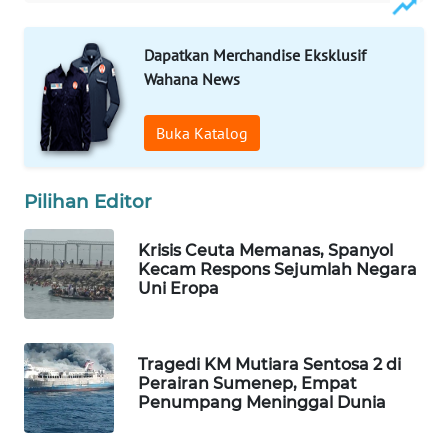
WN
NATUNA
Dapatkan Merchandise Eksklusif
Wahana News
WN
BINTAN
Buka Katalog
WN
Pilihan Editor
MANDALIKA
Krisis Ceuta Memanas, Spanyol
WN
Kecam Respons Sejumlah Negara
LIKUPANG
Uni Eropa
WN
LABUANBAJO
Tragedi KM Mutiara Sentosa 2 di
Perairan Sumenep, Empat
WN
Penumpang Meninggal Dunia
BORNEO