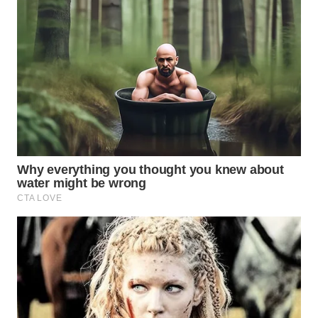
WN
BOGOR
WN
DEPOK
WN
TAPANULI
UTARA
WN
SAMOSIR
WN
PADANG
LAWAS