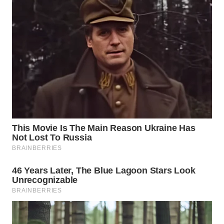
TAPANULI
TENGAH
WN DELI
SERDANG
WN
TEBING
TINGGI
WN
PAKPAK
WN
KARAWANG
WN
BEKASI