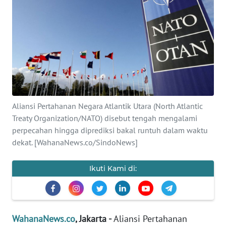
SAINS-TEKNO
KESEHATAN
INTERNASIONAL
SERBA-SERBI
Aliansi Pertahanan Negara Atlantik Utara (North Atlantic
PENDIDIKAN
Treaty Organization/NATO) disebut tengah mengalami
perpecahan hingga diprediksi bakal runtuh dalam waktu
dekat. [WahanaNews.co/SindoNews]
OLAHRAGA
Ikuti Kami di:
OPINI
EDITORIAL
WahanaNews.co
, Jakarta -
Aliansi Pertahanan