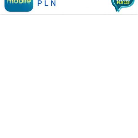
WAHANA MEDIA GROUP
|
|
|
WAHANA NEWS co
WAHANA TANI
WAHANA ADVOKAT
|
|
WAHANA INFRASTRUKTUR
WAHANA KONSUMEN
|
|
|
WAHANA LISTRIK
WAHANA TRAVEL
WAHANA TV
|
|
|
WAHANANEWS id
WAHANANEWS CO ID
WAHANANEWS NET
|
|
|
WAHANA SPORT ID
Wahana UMKM
Wahana Seleb
|
|
|
Wahana Persona
Wahana Otomotif
Wahana Health