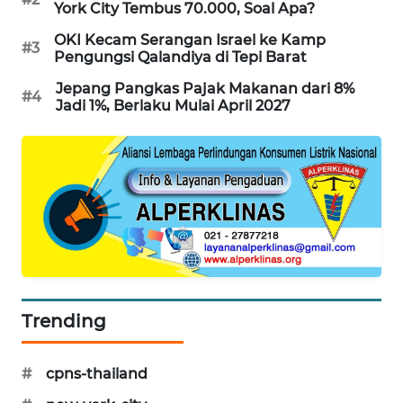
York City Tembus 70.000, Soal Apa?
MAWAKA
OKI Kecam Serangan Israel ke Kamp
#3
ID
Pengungsi Qalandiya di Tepi Barat
Jepang Pangkas Pajak Makanan dari 8%
#4
MARTABAT
Jadi 1%, Berlaku Mulai April 2027
NET
PLN
WATCH
MKLI
LPKKI
Trending
LKKI
#
cpns-thailand
KOPEKLIN