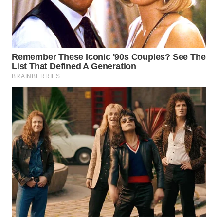
WN
BOGOR
WN
DEPOK
WN
TAPANULI
UTARA
WN
SAMOSIR
WN
PADANG
LAWAS