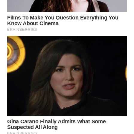
WN
MALUKU
WN
MALUT
WN
DAIRI
WN
DANAU
TOBA
WN
NIAS
WN
LANGKAT