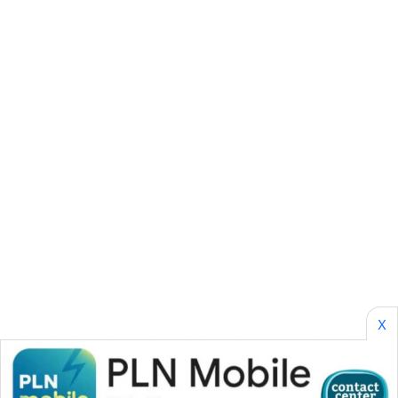
SONYA
ASA
NEWS
X