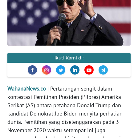
SAINS-TEKNO
KESEHATAN
INTERNASIONAL
SERBA-SERBI
Ikuti Kami di:
PENDIDIKAN
WahanaNews.co
| Pertarungan sengit dalam
OLAHRAGA
kontestasi Pemilihan Presiden (Pilpres) Amerika
Serikat (AS) antara petahana Donald Trump dan
OPINI
kandidat Demokrat Joe Biden menyita perhatian
dunia. Pemilihan yang diselenggarakan pada 3
EDITORIAL
November 2020 waktu setempat ini juga