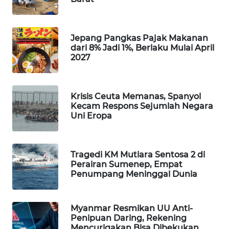
WAHANA
SPORT
Jepang Pangkas Pajak Makanan
dari 8% Jadi 1%, Berlaku Mulai April
WAHANA
2027
UMKM
WAHANA
Krisis Ceuta Memanas, Spanyol
SELEB
Kecam Respons Sejumlah Negara
Uni Eropa
WAHANA
PERSONA
Tragedi KM Mutiara Sentosa 2 di
WAHANA
Perairan Sumenep, Empat
Penumpang Meninggal Dunia
OTOMOTIF
WAHANA
Myanmar Resmikan UU Anti-
HEALTH
Penipuan Daring, Rekening
Mencurigakan Bisa Dibekukan