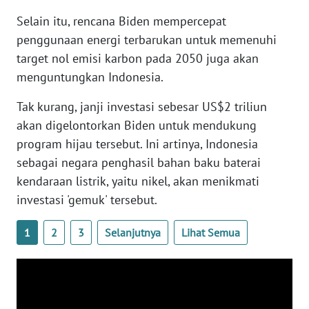
WN
Selain itu, rencana Biden mempercepat
BANTEN
penggunaan energi terbarukan untuk memenuhi
target nol emisi karbon pada 2050 juga akan
WN
menguntungkan Indonesia.
NTT
Tak kurang, janji investasi sebesar US$2 triliun
WN
akan digelontorkan Biden untuk mendukung
KEPRI
program hijau tersebut. Ini artinya, Indonesia
sebagai negara penghasil bahan baku baterai
WN
PAPUA
kendaraan listrik, yaitu nikel, akan menikmati
investasi 'gemuk' tersebut.
WN
PAPUA
1
2
3
Selanjutnya
Lihat Semua
BARAT
WN
RIAU