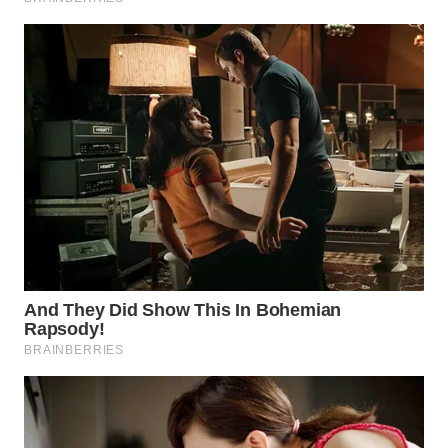
WN
TAPANULI
SELATAN
WN
TANJUNG
LESUNG
WN
KARO
WN
SIMALUNGUN
WN
LABUHANBATU
WN