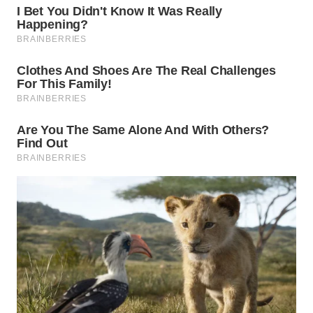
WN
SUMEDANG
WN
CIANJUR
WN
KEPULAUAN
SERIBU
WN
TANGERANG
WN
BINJAI
WN
CIREBON