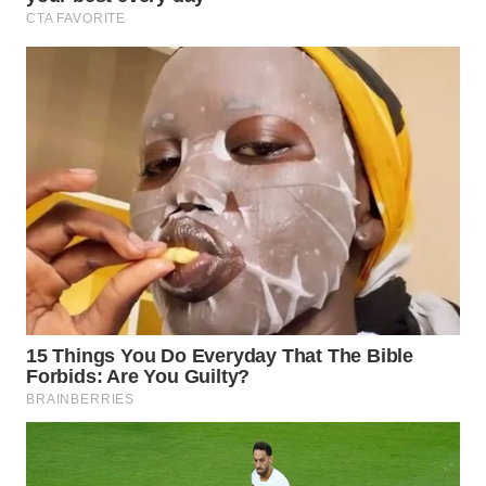
WN
NATUNA
WN
BINTAN
WN
MANDALIKA
WN
LIKUPANG
WN
LABUANBAJO
WN
BORNEO