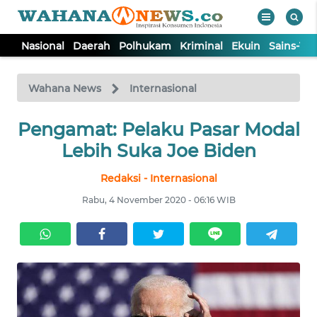
Nasional
Daerah
Polhukam
Kriminal
Ekuin
Sains-Te
WAHANA
Tutup
TV
Wahana News
Internasional
Pengamat: Pelaku Pasar Modal
NASIONAL
Lebih Suka Joe Biden
DAERAH
Redaksi - Internasional
Rabu, 4 November 2020 - 06:16 WIB
POLHUKAM
KRIMINAL
EKUIN