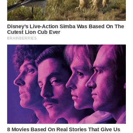
WN
INDRAMAYU
WN
KUNINGAN
WN
MAJALENGKA
WN
SUBANG
WN
SUKABUMI
WN
PURWAKARTA