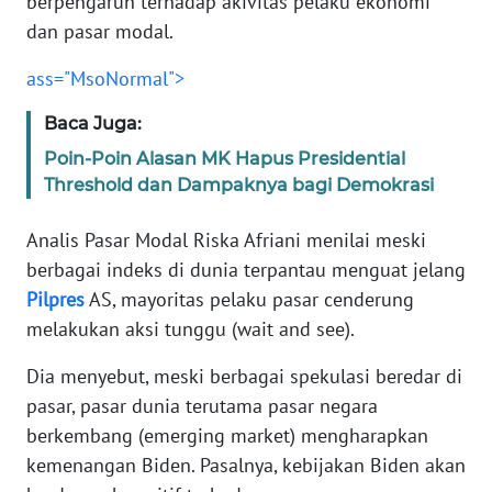
berpengaruh terhadap akivitas pelaku ekonomi
Informasi
dan pasar modal.
INDEKS
ass="MsoNormal">
BERITA
Baca Juga:
KONTAK
Poin-Poin Alasan MK Hapus Presidential
KAMI
Threshold dan Dampaknya bagi Demokrasi
INFO
Analis Pasar Modal Riska Afriani menilai meski
IKLAN
berbagai indeks di dunia terpantau menguat jelang
Pilpres
AS, mayoritas pelaku pasar cenderung
TENTANG
KAMI
melakukan aksi tunggu (wait and see).
Dia menyebut, meski berbagai spekulasi beredar di
PEDOMAN
pasar, pasar dunia terutama pasar negara
MEDIA
SIBER
berkembang (emerging market) mengharapkan
kemenangan Biden. Pasalnya, kebijakan Biden akan
REDAKSI