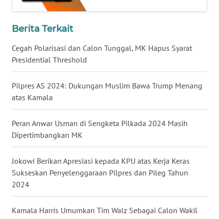
WN
BABEL
Berita Terkait
Cegah Polarisasi dan Calon Tunggal, MK Hapus Syarat
WN
Presidential Threshold
SUMBAR
Pilpres AS 2024: Dukungan Muslim Bawa Trump Menang
WN
atas Kamala
SUMSEL
Peran Anwar Usman di Sengketa Pilkada 2024 Masih
WN
BENGKULU
Dipertimbangkan MK
WN
Jokowi Berikan Apresiasi kepada KPU atas Kerja Keras
LAMPUNG
Sukseskan Penyelenggaraan Pilpres dan Pileg Tahun
2024
WN
JATENG
Kamala Harris Umumkan Tim Walz Sebagai Calon Wakil