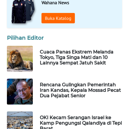
Wahana News
WAHANA
LISTRIK
Buka Katalog
WAHANA
TRAVEL
Pilihan Editor
WAHANA
Cuaca Panas Ekstrem Melanda
TV
Tokyo, Tiga Singa Mati dan 10
Lainnya Sempat Jatuh Sakit
WAHANANEWS
ID
Rencana Gulingkan Pemerintah
Iran Kandas, Kepala Mossad Pecat
WAHANANEWS
Dua Pejabat Senior
CO ID
WAHANANEWS
OKI Kecam Serangan Israel ke
NET
Kamp Pengungsi Qalandiya di Tepi
Barat