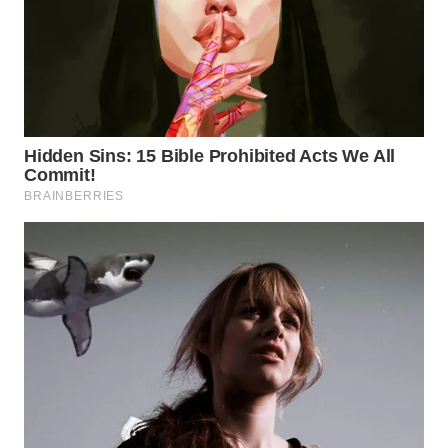
WN
KALTARA
WN
KALSEL
WN
KALTIM
WN
SULSEL
WN
GORONTALO
WN
SULUT