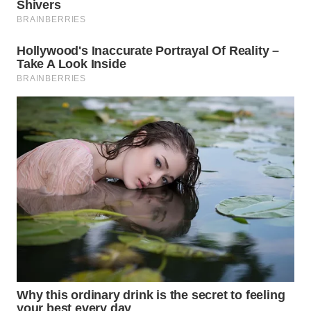
WN
PRIANGAN
TIMUR
WN
SEMARANG
WN
SOLO
WN
BOROBUDUR
WN
MADURA
WN
SURABAYA