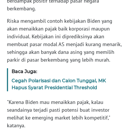
berdampak positif terhadap pasar negara
berkembang.
KARIR
Riska mengambil contoh kebijakan Biden yang
akan menaikkan pajak baik korporasi maupun
DISCLAIMER
individual. Kebijakan ini diprediksinya akan
Wahana
membuat pasar modal AS menjadi kurang menarik,
News
sehingga akan banyak dana asing yang memilih
Regional
parkir di pasar berkembang yang lebih murah.
WN
Baca Juga:
SUMUT
Cegah Polarisasi dan Calon Tunggal, MK
Hapus Syarat Presidential Threshold
WN
JAKARTA
"Karena Biden mau menaikkan pajak, kalau
seandainya terjadi pasti potensi buat investor
WN
melihat ke emerging market lebih kompetitif,"
JABAR
katanya.