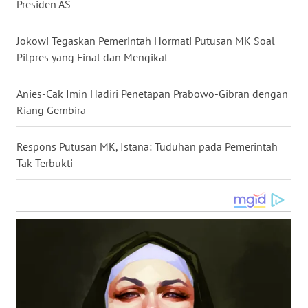
Presiden AS
WN
NUSANTARA
Jokowi Tegaskan Pemerintah Hormati Putusan MK Soal
Pilpres yang Final dan Mengikat
WN
JOGJA
Anies-Cak Imin Hadiri Penetapan Prabowo-Gibran dengan
Riang Gembira
WN
JATIM
Respons Putusan MK, Istana: Tuduhan pada Pemerintah
Tak Terbukti
WN
BALI
WN
KALBAR
WN
KALTENG