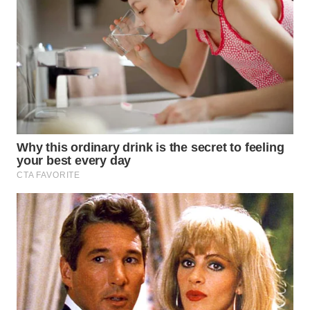
TAPANULI
TENGAH
WN DELI
SERDANG
WN
TEBING
TINGGI
WN
PAKPAK
WN
KARAWANG
WN
BEKASI