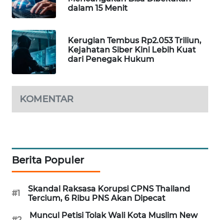
dalam 15 Menit
WAHANA
DESA
WISATA
Kerugian Tembus Rp2.053 Triliun,
Kejahatan Siber Kini Lebih Kuat
LAPAK
dari Penegak Hukum
WAHANA
Wahana
KOMENTAR
Network
KONSUMEN
LISTRIK
Berita Populer
MASYARAKAT
KELISTRIKAN
Skandal Raksasa Korupsi CPNS Thailand
#1
Tercium, 6 Ribu PNS Akan Dipecat
WALINKI
ID
Muncul Petisi Tolak Wali Kota Muslim New
#2