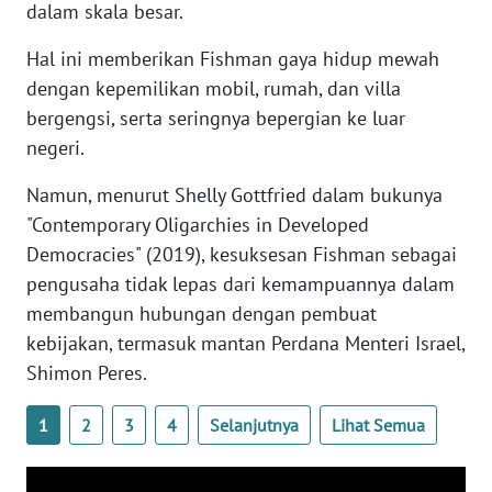
dalam skala besar.
WN
BANTEN
Hal ini memberikan Fishman gaya hidup mewah
dengan kepemilikan mobil, rumah, dan villa
WN
bergengsi, serta seringnya bepergian ke luar
NTT
negeri.
WN
Namun, menurut Shelly Gottfried dalam bukunya
KEPRI
"Contemporary Oligarchies in Developed
Democracies" (2019), kesuksesan Fishman sebagai
WN
pengusaha tidak lepas dari kemampuannya dalam
PAPUA
membangun hubungan dengan pembuat
kebijakan, termasuk mantan Perdana Menteri Israel,
WN
PAPUA
Shimon Peres.
BARAT
1
2
3
4
Selanjutnya
Lihat Semua
WN
RIAU