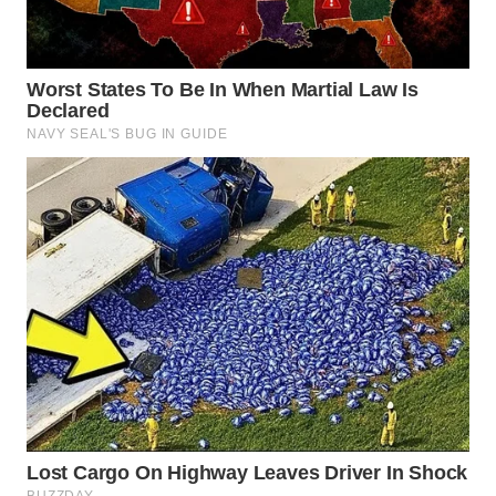
WN
NATUNA
WN
BINTAN
WN
MANDALIKA
WN
LIKUPANG
WN
LABUANBAJO
WN
BORNEO