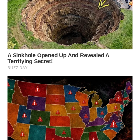
WN
PRIANGAN
TIMUR
WN
SEMARANG
WN
SOLO
WN
BOROBUDUR
WN
MADURA
WN
SURABAYA