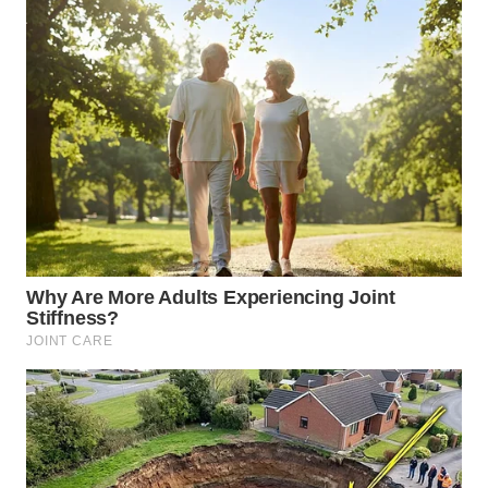
WN
INDRAMAYU
WN
KUNINGAN
WN
MAJALENGKA
WN
SUBANG
WN
SUKABUMI
WN
PURWAKARTA