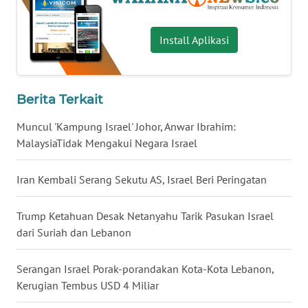
WN
BABEL
Install Aplikasi
WN
SUMBAR
Berita Terkait
WN
Muncul 'Kampung Israel' Johor, Anwar Ibrahim:
SUMSEL
MalaysiaTidak Mengakui Negara Israel
WN
Iran Kembali Serang Sekutu AS, Israel Beri Peringatan
BENGKULU
Trump Ketahuan Desak Netanyahu Tarik Pasukan Israel
WN
dari Suriah dan Lebanon
LAMPUNG
Serangan Israel Porak-porandakan Kota-Kota Lebanon,
WN
Kerugian Tembus USD 4 Miliar
JATENG