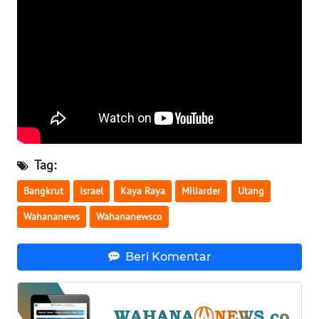
WN
SERAMBI
WN
JAMBI
WN
SULTRA
Tag:
WN
Bangkrut
Israel
Kaya Raya
Miliarder
Utang
NTB
Wahananews
Wahananewsco
WN
SULTENG
Beri Komentar
WN
SULBAR