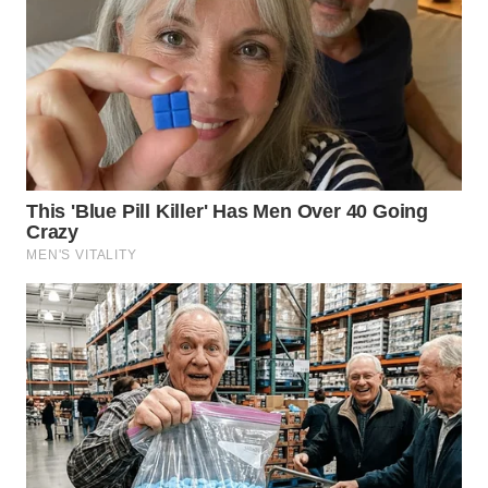
WN
KALTARA
WN
KALSEL
WN
KALTIM
WN
SULSEL
WN
GORONTALO
WN
SULUT