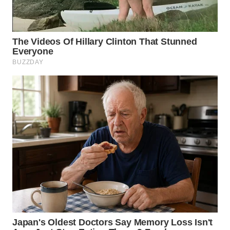
WN
TAPANULI
SELATAN
WN
TANJUNG
LESUNG
WN
KARO
WN
SIMALUNGUN
WN
LABUHANBATU
WN