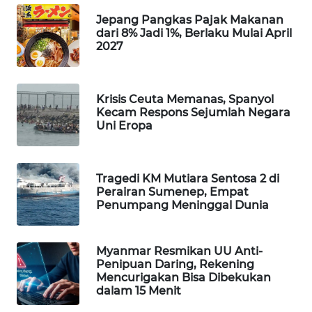
Jepang Pangkas Pajak Makanan
WAHANA
dari 8% Jadi 1%, Berlaku Mulai April
LISTRIK
2027
WAHANA
TRAVEL
Krisis Ceuta Memanas, Spanyol
Kecam Respons Sejumlah Negara
WAHANA
Uni Eropa
TV
WAHANANEWS
Tragedi KM Mutiara Sentosa 2 di
ID
Perairan Sumenep, Empat
Penumpang Meninggal Dunia
WAHANANEWS
CO ID
Myanmar Resmikan UU Anti-
Penipuan Daring, Rekening
Mencurigakan Bisa Dibekukan
WAHANANEWS
dalam 15 Menit
NET