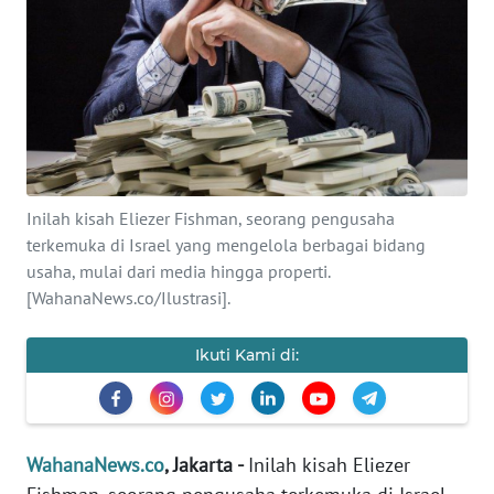
SAINS-TEKNO
KESEHATAN
INTERNASIONAL
SERBA-SERBI
Inilah kisah Eliezer Fishman, seorang pengusaha
terkemuka di Israel yang mengelola berbagai bidang
PENDIDIKAN
usaha, mulai dari media hingga properti.
[WahanaNews.co/Ilustrasi].
OLAHRAGA
Ikuti Kami di:
OPINI
EDITORIAL
WahanaNews.co
, Jakarta -
Inilah kisah Eliezer