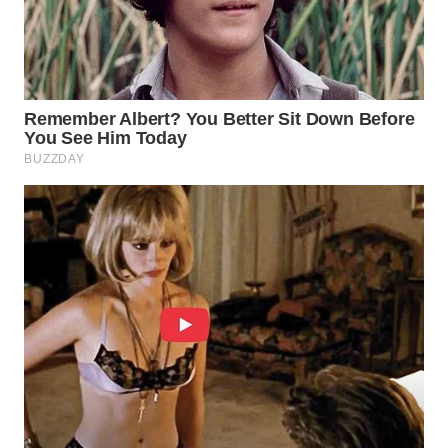
WN
BOGOR
WN
DEPOK
WN
TAPANULI
UTARA
WN
SAMOSIR
WN
PADANG
LAWAS