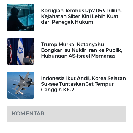
WAHANA
Kerugian Tembus Rp2.053 Triliun,
SPORT
Kejahatan Siber Kini Lebih Kuat
dari Penegak Hukum
WAHANA
UMKM
Trump Murka! Netanyahu
Bongkar Isu Nuklir Iran ke Publik,
WAHANA
Hubungan AS-Israel Memanas
SELEB
WAHANA
Indonesia Ikut Andil, Korea Selatan
PERSONA
Sukses Tuntaskan Jet Tempur
Canggih KF-21
WAHANA
OTOMOTIF
KOMENTAR
WAHANA
HEALTH