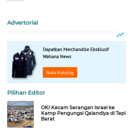
Wahana
Media
Group
Advertorial
WAHANA
NEWS
Dapatkan Merchandise Eksklusif
WAHANA
Wahana News
TANI
Buka Katalog
WAHANA
ADVOKAT
Pilihan Editor
WAHANA
INFRASTRUKTUR
OKI Kecam Serangan Israel ke
Kamp Pengungsi Qalandiya di Tepi
Barat
WAHANA
KONSUMEN