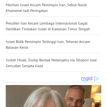
Menhan Israel Ancam Pemimpin Iran, Sebut Nasib
WN
Khamenei Jadi Peringatan
NUSANTARA
Presiden Iran Kecam Lembaga Internasional Gagal
WN
Hentikan Tindakan Israel di Kawasan Timur Tengah
JOGJA
Israel Bidik Pemimpin Tertinggi Iran, Teheran Ancam
WN
JATIM
Balasan Keras
WN
Sudah Muak, Trump Bentak Netanyahu via Telepon soal
BALI
Gencatan Senjata Gaza
WN
KALBAR
WN
KALTENG