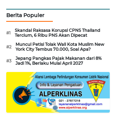
WAHANA
DESA
Berita Populer
WISATA
LAPAK
Skandal Raksasa Korupsi CPNS Thailand
#1
Tercium, 6 Ribu PNS Akan Dipecat
WAHANA
Muncul Petisi Tolak Wali Kota Muslim New
#2
Wahana
York City Tembus 70.000, Soal Apa?
Network
Jepang Pangkas Pajak Makanan dari 8%
#3
Jadi 1%, Berlaku Mulai April 2027
KONSUMEN
LISTRIK
MASYARAKAT
KELISTRIKAN
WALINKI
ID