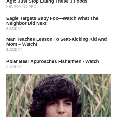
TAPANULI
TENGAH
WN DELI
SERDANG
WN
TEBING
TINGGI
WN
PAKPAK
WN
KARAWANG
WN
BEKASI