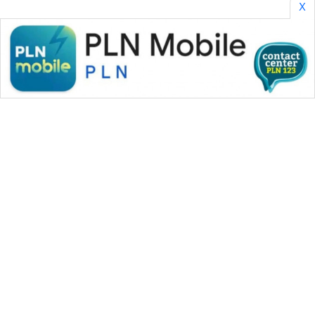
SONYA
X
ASA
NEWS
WAHANA MEDIA GROUP
|
|
|
WAHANA NEWS co
WAHANA TANI
WAHANA ADVOKAT
|
|
WAHANA INFRASTRUKTUR
WAHANA KONSUMEN
|
|
|