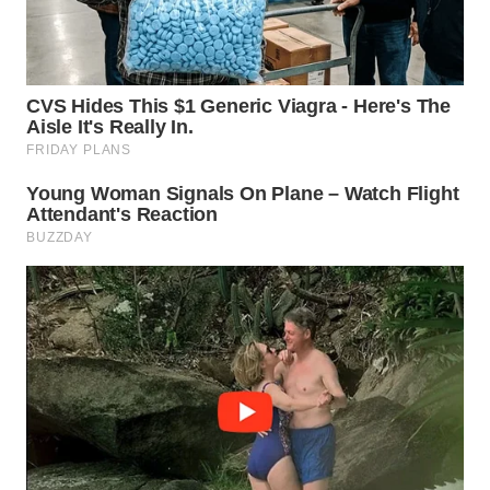
WN
MALUKU
WN
MALUT
WN
DAIRI
WN
DANAU
TOBA
WN
NIAS
WN
LANGKAT