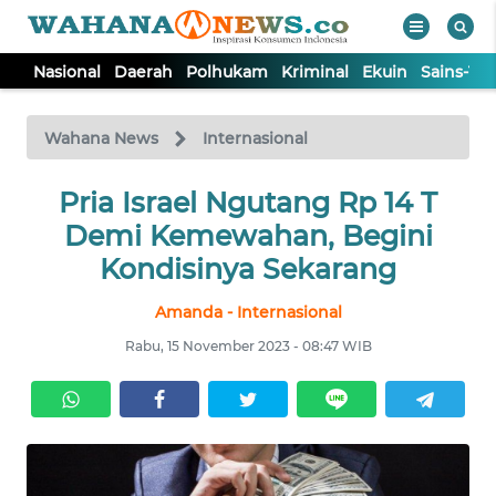
Nasional
Daerah
Polhukam
Kriminal
Ekuin
Sains-Te
WAHANA
Tutup
TV
Wahana News
Internasional
NASIONAL
Pria Israel Ngutang Rp 14 T
Demi Kemewahan, Begini
DAERAH
Kondisinya Sekarang
Amanda - Internasional
POLHUKAM
Rabu, 15 November 2023 - 08:47 WIB
KRIMINAL
EKUIN