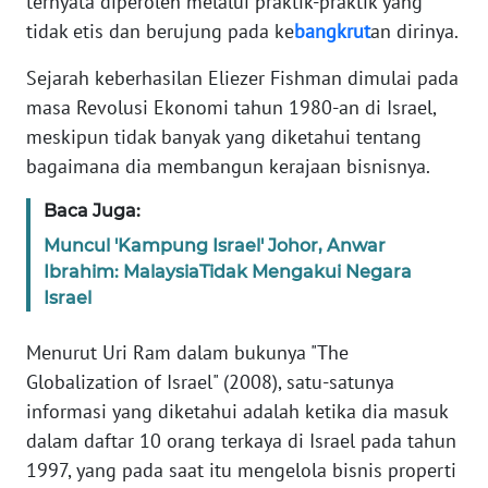
ternyata diperoleh melalui praktik-praktik yang
tidak etis dan berujung pada ke
bangkrut
an dirinya.
KARIR
Sejarah keberhasilan Eliezer Fishman dimulai pada
masa Revolusi Ekonomi tahun 1980-an di Israel,
DISCLAIMER
meskipun tidak banyak yang diketahui tentang
bagaimana dia membangun kerajaan bisnisnya.
Wahana
News
Regional
Baca Juga:
Muncul 'Kampung Israel' Johor, Anwar
WN
Ibrahim: MalaysiaTidak Mengakui Negara
SUMUT
Israel
WN
Menurut Uri Ram dalam bukunya "The
JAKARTA
Globalization of Israel" (2008), satu-satunya
informasi yang diketahui adalah ketika dia masuk
WN
dalam daftar 10 orang terkaya di Israel pada tahun
JABAR
1997, yang pada saat itu mengelola bisnis properti