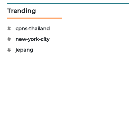
Trending
MAWAKA
ID
#
cpns-thailand
MARTABAT
NET
#
new-york-city
#
jepang
PLN
WATCH
MKLI
LPKKI
LKKI
KOPEKLIN