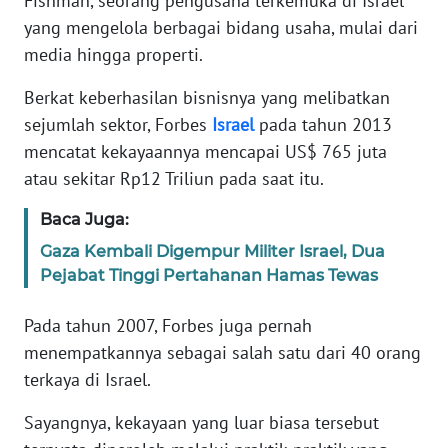
Fishman, seorang pengusaha terkemuka di Israel
Informasi
yang mengelola berbagai bidang usaha, mulai dari
INDEKS
media hingga properti.
BERITA
Berkat keberhasilan bisnisnya yang melibatkan
sejumlah sektor, Forbes
Israel
pada tahun 2013
KONTAK
KAMI
mencatat kekayaannya mencapai US$ 765 juta
atau sekitar Rp12 Triliun pada saat itu.
INFO
Baca Juga:
IKLAN
Gaza Kembali Digempur Militer Israel, Dua
TENTANG
Pejabat Tinggi Pertahanan Hamas Tewas
KAMI
Pada tahun 2007, Forbes juga pernah
PEDOMAN
menempatkannya sebagai salah satu dari 40 orang
MEDIA
terkaya di Israel.
SIBER
Sayangnya, kekayaan yang luar biasa tersebut
REDAKSI