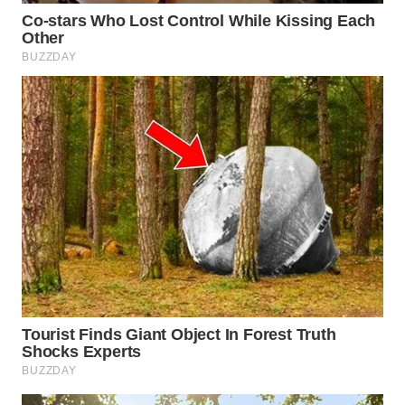
WN
SUMEDANG
WN
CIANJUR
WN
KEPULAUAN
SERIBU
WN
TANGERANG
WN
BINJAI
WN
CIREBON