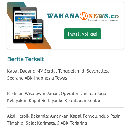
WN
BABEL
WN
Install Aplikasi
SUMBAR
WN
SUMSEL
Berita Terkait
Kapal Dagang MV Serdal Tenggelam di Seychelles,
WN
Seorang ABK Indonesia Tewas
BENGKULU
Pastikan Wisatawan Aman, Operator Diimbau Jaga
WN
Kelayakan Kapal Berlayar ke Kepulauan Seribu
LAMPUNG
Aksi Heroik Bakamla: Amankan Kapal Penyelundup Pasir
WN
Timah di Selat Karimata, 5 ABK Terjaring
JATENG