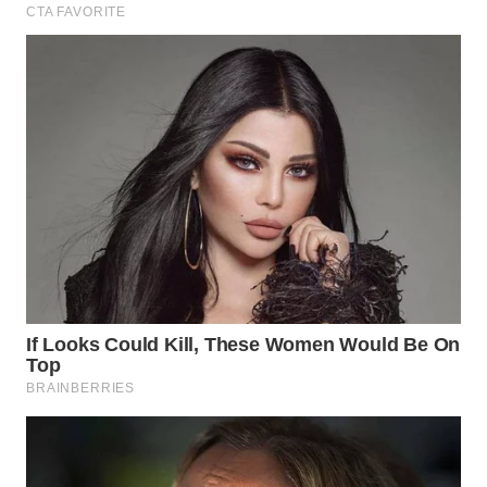
WN
BOGOR
WN
DEPOK
WN
TAPANULI
UTARA
WN
SAMOSIR
WN
PADANG
LAWAS