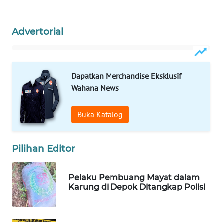
WAHANA
SPORT
Advertorial
WAHANA
UMKM
Dapatkan Merchandise Eksklusif
WAHANA
Wahana News
SELEB
Buka Katalog
WAHANA
PERSONA
Pilihan Editor
WAHANA
OTOMOTIF
Pelaku Pembuang Mayat dalam
Karung di Depok Ditangkap Polisi
WAHANA
HEALTH