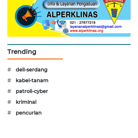
SIBARAGAS
NEWS
METRO
SIANTAR
NEWS
Trending
METRO
MEDAN
#
deli-serdang
NEWS
#
kabel-tanam
METRO
#
patroli-cyber
JAKARTA
#
kriminal
NEWS
#
pencurian
KRT
NEWS