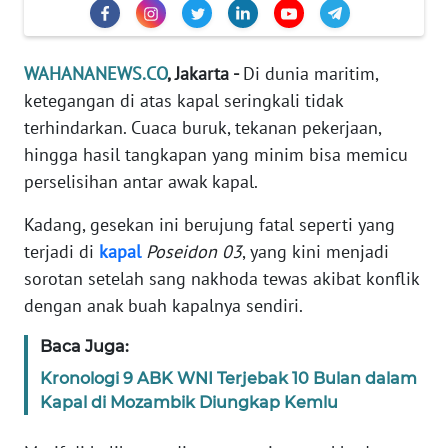
Informasi
INDEKS
WAHANANEWS.CO
, Jakarta -
Di dunia maritim,
BERITA
ketegangan di atas kapal seringkali tidak
terhindarkan. Cuaca buruk, tekanan pekerjaan,
KONTAK
KAMI
hingga hasil tangkapan yang minim bisa memicu
perselisihan antar awak kapal.
INFO
IKLAN
Kadang, gesekan ini berujung fatal seperti yang
terjadi di
kapal
Poseidon 03
, yang kini menjadi
TENTANG
sorotan setelah sang nakhoda tewas akibat konflik
KAMI
dengan anak buah kapalnya sendiri.
Baca Juga:
PEDOMAN
MEDIA
Kronologi 9 ABK WNI Terjebak 10 Bulan dalam
SIBER
Kapal di Mozambik Diungkap Kemlu
REDAKSI