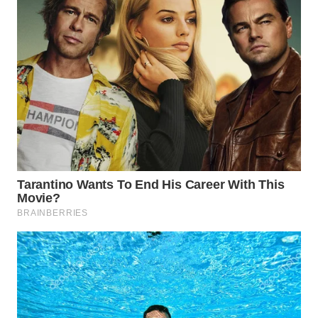
WN
MALUKU
WN
MALUT
WN
DAIRI
WN
DANAU
TOBA
WN
NIAS
WN
LANGKAT