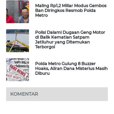
Maling Rp1,2 Miliar Modus Gembos
MAWAKA
Ban Diringkos Resmob Polda
ID
Metro
MARTABAT
Polisi Dalami Dugaan Geng Motor
NET
di Balik Kematian Satpam
Jatiluhur yang Ditemukan
PLN
Terborgol
WATCH
Polda Metro Gulung 8 Buzzer
MKLI
Hoaks, Aliran Dana Misterius Masih
Diburu
LPKKI
LKKI
KOMENTAR
KOPEKLIN