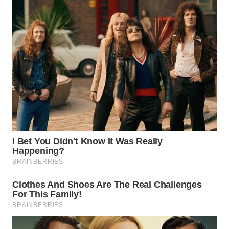
WN
KALTARA
WN
KALSEL
WN
KALTIM
WN
SULSEL
WN
GORONTALO
WN
SULUT