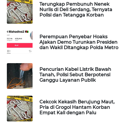
Terungkap Pembunuh Nenek
WAHANA
Nurlis di Deli Serdang, Ternyata
DESA
Polisi dan Tetangga Korban
WISATA
LAPAK
Perempuan Penyebar Hoaks
WAHANA
Ajakan Demo Turunkan Presiden
dan Wakil Ditangkap Polda Metro
Wahana
Network
Pencurian Kabel Listrik Bawah
KONSUMEN
Tanah, Polisi Sebut Berpotensi
Ganggu Layanan Publik
LISTRIK
MASYARAKAT
KELISTRIKAN
Cekcok Kekasih Berujung Maut,
Pria di Grogol Hantam Korban
Empat Kali dengan Palu
WALINKI
ID