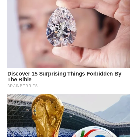
WN
NATUNA
WN
BINTAN
WN
MANDALIKA
WN
LIKUPANG
WN
LABUANBAJO
WN
BORNEO