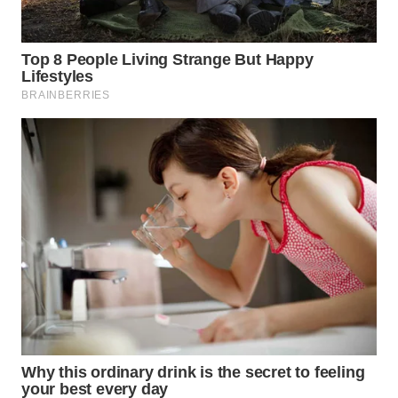
TAPANULI
TENGAH
WN DELI
SERDANG
WN
TEBING
TINGGI
WN
PAKPAK
WN
KARAWANG
WN
BEKASI