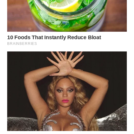
WN
INDRAMAYU
WN
KUNINGAN
WN
MAJALENGKA
WN
SUBANG
WN
SUKABUMI
WN
PURWAKARTA