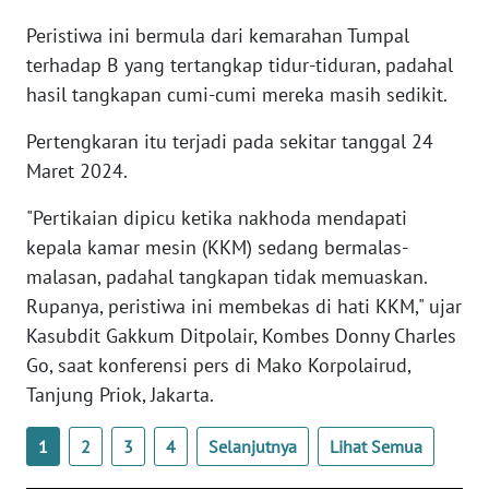
WN
Peristiwa ini bermula dari kemarahan Tumpal
BANTEN
terhadap B yang tertangkap tidur-tiduran, padahal
hasil tangkapan cumi-cumi mereka masih sedikit.
WN
NTT
Pertengkaran itu terjadi pada sekitar tanggal 24
Maret 2024.
WN
KEPRI
"Pertikaian dipicu ketika nakhoda mendapati
kepala kamar mesin (KKM) sedang bermalas-
WN
malasan, padahal tangkapan tidak memuaskan.
PAPUA
Rupanya, peristiwa ini membekas di hati KKM," ujar
Kasubdit Gakkum Ditpolair, Kombes Donny Charles
WN
Go, saat konferensi pers di Mako Korpolairud,
PAPUA
BARAT
Tanjung Priok, Jakarta.
WN
1
2
3
4
Selanjutnya
Lihat Semua
RIAU