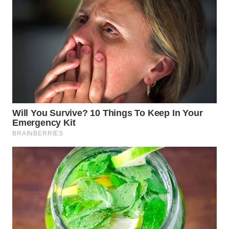
WN
SUMEDANG
WN
CIANJUR
WN
KEPULAUAN
SERIBU
WN
TANGERANG
WN
BINJAI
WN
CIREBON