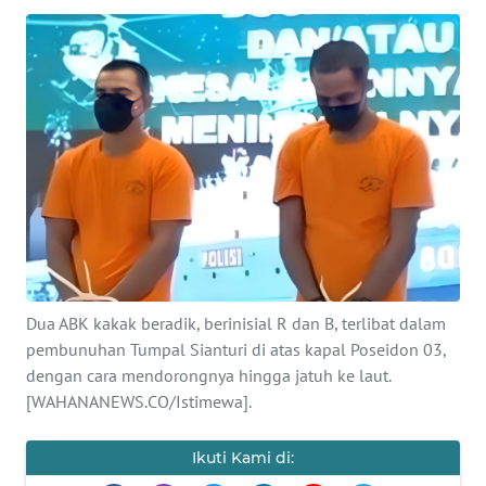
SAINS-TEKNO
KESEHATAN
INTERNASIONAL
SERBA-SERBI
PENDIDIKAN
OLAHRAGA
Dua ABK kakak beradik, berinisial R dan B, terlibat dalam
pembunuhan Tumpal Sianturi di atas kapal Poseidon 03,
dengan cara mendorongnya hingga jatuh ke laut.
OPINI
[WAHANANEWS.CO/Istimewa].
EDITORIAL
Ikuti Kami di: