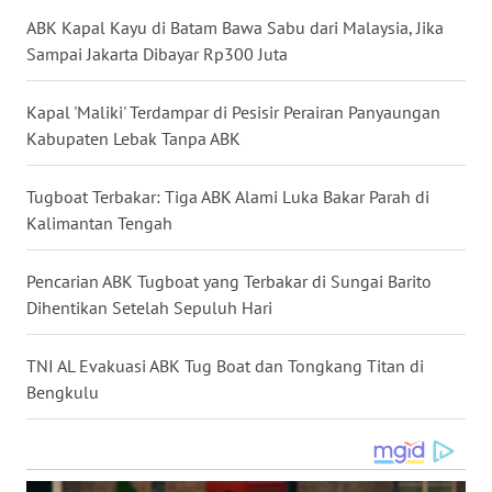
ABK Kapal Kayu di Batam Bawa Sabu dari Malaysia, Jika
WN
NUSANTARA
Sampai Jakarta Dibayar Rp300 Juta
WN
Kapal 'Maliki' Terdampar di Pesisir Perairan Panyaungan
JOGJA
Kabupaten Lebak Tanpa ABK
WN
Tugboat Terbakar: Tiga ABK Alami Luka Bakar Parah di
JATIM
Kalimantan Tengah
WN
Pencarian ABK Tugboat yang Terbakar di Sungai Barito
BALI
Dihentikan Setelah Sepuluh Hari
WN
TNI AL Evakuasi ABK Tug Boat dan Tongkang Titan di
KALBAR
Bengkulu
WN
KALTENG