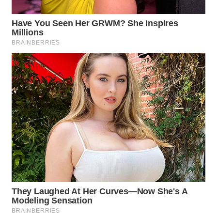
WAHANA
LISTRIK
WAHANA
TRAVEL
WAHANA
TV
WAHANANEWS
ID
WAHANANEWS
CO ID
WAHANANEWS
NET