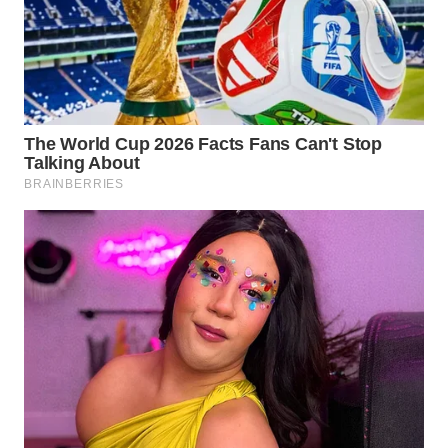
Wahana
Media
Group
WAHANA
NEWS
WAHANA
TANI
WAHANA
ADVOKAT
WAHANA
INFRASTRUKTUR
WAHANA
KONSUMEN