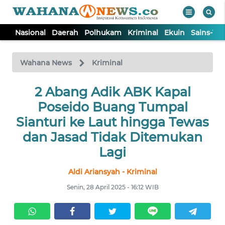
Nasional
Daerah
Polhukam
Kriminal
Ekuin
Sains-Te
WAHANA
Tutup
TV
Wahana News
Kriminal
NASIONAL
2 Abang Adik ABK Kapal
Poseido Buang Tumpal
DAERAH
Sianturi ke Laut hingga Tewas
dan Jasad Tidak Ditemukan
POLHUKAM
Lagi
Aldi Ariansyah - Kriminal
KRIMINAL
Senin, 28 April 2025 - 16:12 WIB
EKUIN