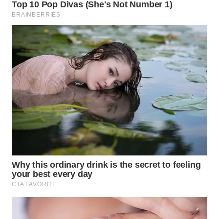
WN
PRIANGAN
TIMUR
WN
SEMARANG
WN
SOLO
WN
BOROBUDUR
WN
MADURA
WN
SURABAYA