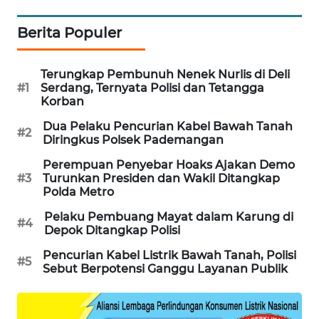
PORTAL
KONSUMEN
Berita Populer
FORWAMKI
Terungkap Pembunuh Nenek Nurlis di Deli
#1
Serdang, Ternyata Polisi dan Tetangga
Korban
ALPERKLINAS
Dua Pelaku Pencurian Kabel Bawah Tanah
#2
Diringkus Polsek Pademangan
FORJASIDA
Perempuan Penyebar Hoaks Ajakan Demo
#3
Turunkan Presiden dan Wakil Ditangkap
TAMBANG
Polda Metro
NEWS
Pelaku Pembuang Mayat dalam Karung di
#4
Depok Ditangkap Polisi
SITUNGIR
NEWS
Pencurian Kabel Listrik Bawah Tanah, Polisi
#5
Sebut Berpotensi Ganggu Layanan Publik
SIDIKALANG
NEWS