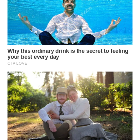
WN
TAPANULI
SELATAN
WN
TANJUNG
LESUNG
WN
KARO
WN
SIMALUNGUN
WN
LABUHANBATU
WN