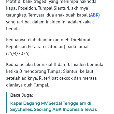
Motif di balik tragedi yang menimpa nakhoda
kapal Poseidon, Tumpal Sianturi, akhirnya
KARIR
terungkap. Ternyata, dua anak buah kapal (
ABK
)
yang terlibat dalam insiden ini adalah kakak
DISCLAIMER
beradik.
Wahana
Keduanya telah diamankan oleh Direktorat
News
Kepolisian Perairan (Ditpolair) pada Jumat
Regional
(25/4/2025).
WN
Kedua pelaku berinisial R dan B. Insiden bermula
SUMUT
ketika B mendorong Tumpal Sianturi ke laut
setelah adiknya, R, terlibat cekcok dan merasa
WN
dianiaya oleh Tumpal.
JAKARTA
Baca Juga:
WN
Kapal Dagang MV Serdal Tenggelam di
JABAR
Seychelles, Seorang ABK Indonesia Tewas