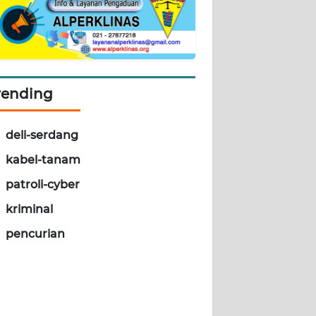
rending
deli-serdang
kabel-tanam
patroli-cyber
kriminal
pencurian