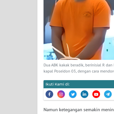
KARIR
DISCLAIMER
Wahana
News
Regional
WN
SUMUT
Dua ABK kakak beradik, berinisial R dan
WN
kapal Poseidon 03, dengan cara mendo
JAKARTA
Ikuti Kami di:
WN
JABAR
WN
Namun ketegangan semakin meningk
BANTEN