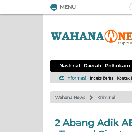
MENU
WAHANA
Tutup
TV
NASIONAL
DAERAH
POLHUKAM
KRIMINAL
EKUIN
SAINS-
KESEHATAN
INTERNASIONAL
Nasional
Daerah
Polhukam
TEKNO
Informasi
Indeks Berita
Kontak 
SERBA-
PENDIDIKAN
OLAHRAGA
OPINI
SERBI
Wahana News
Kriminal
EDITORIAL
2 Abang Adik A
Informasi