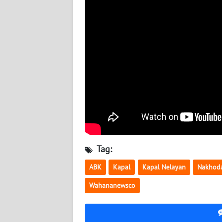
BABEL
WN
SUMBAR
WN
SUMSEL
WN
BENGKULU
WN
Tag:
LAMPUNG
ABK
Kapal
Kapal Nelayan
Nakhod
WN
Wahananewsco
JATENG
WN