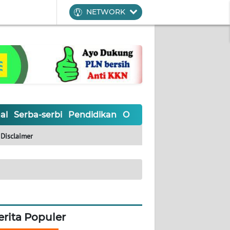
NETWORK
al
Serba-serbi
Pendidikan
Olahraga
Opini
Editoria
Disclaimer
erita Populer