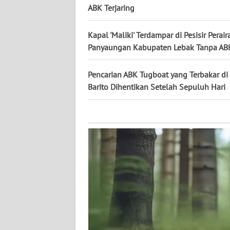
KALTARA
ABK Terjaring
WN
Kapal 'Maliki' Terdampar di Pesisir Perair
KALSEL
Panyaungan Kabupaten Lebak Tanpa AB
WN
Pencarian ABK Tugboat yang Terbakar di
KALTIM
Barito Dihentikan Setelah Sepuluh Hari
WN
SULSEL
WN
GORONTALO
WN
SULUT
WN
MALUKU