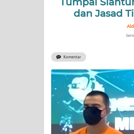
Tumpal Siantur
INDEKS
BERITA
dan Jasad T
KONTAK
Ald
KAMI
Seni
INFO
IKLAN
Komentar
TENTANG
KAMI
PEDOMAN
MEDIA
SIBER
REDAKSI