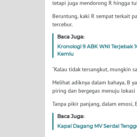
tetapi juga mendorong R hingga tu
Beruntung, kaki R sempat terkait p
WN
NTT
tercebur.
Baca Juga:
WN
KEPRI
Kronologi 9 ABK WNI Terjebak 
Kemlu
WN
PAPUA
"Kalau tidak tersangkut, mungkin sa
Melihat adiknya dalam bahaya, B y
WN
PAPUA
piring dan bergegas menuju lokasi 
BARAT
Tanpa pikir panjang, dalam emosi, 
WN
Baca Juga:
RIAU
Kapal Dagang MV Serdal Tengge
WN