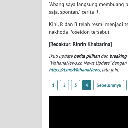
"Abang saya langsung membuang pi
SERAMBI
saja, spontan," cerita R.
WN
Kini, R dan B telah resmi menjadi
JAMBI
nakhoda Poseidon tersebut.
WN
[Redaktur: Rinrin Khaltarina]
SULTRA
Ikuti update
berita pilihan
dan
breaking
WN
"WahanaNews.co News Update" dengan ins
NTB
https://t.me/WahanaNews
, lalu join.
WN
1
2
3
4
Sebelumnya
SULTENG
WN
SULBAR
WN