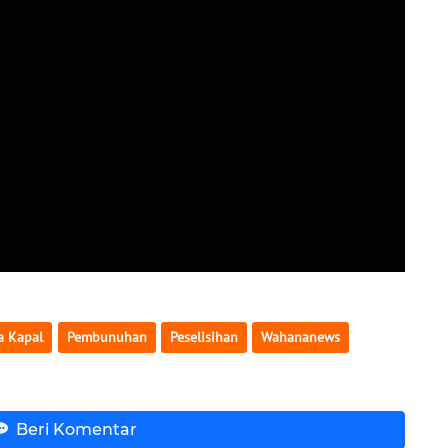
a Kapal
Pembunuhan
Peselisihan
Wahananews
Beri Komentar