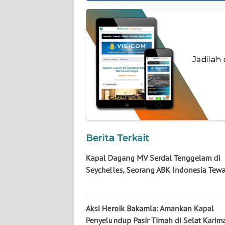
NUSANTARA
WN
JOGJA
Jadilah
WN
JATIM
WN
BALI
Berita Terkait
WN
KALBAR
Kapal Dagang MV Serdal Tenggelam di
Seychelles, Seorang ABK Indonesia Tew
WN
KALTENG
Aksi Heroik Bakamla: Amankan Kapal
WN
Penyelundup Pasir Timah di Selat Karima