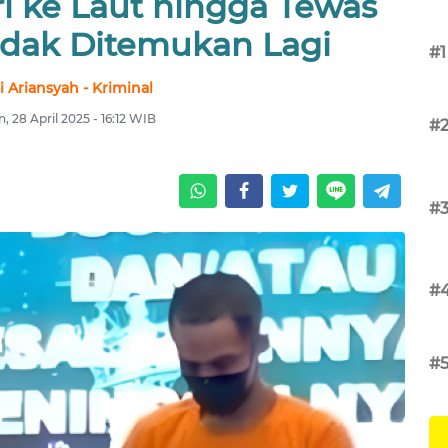
i ke Laut hingga Tewas
idak Ditemukan Lagi
#1
i Ariansyah - Kriminal
n, 28 April 2025 - 16:12 WIB
#
#
#
#