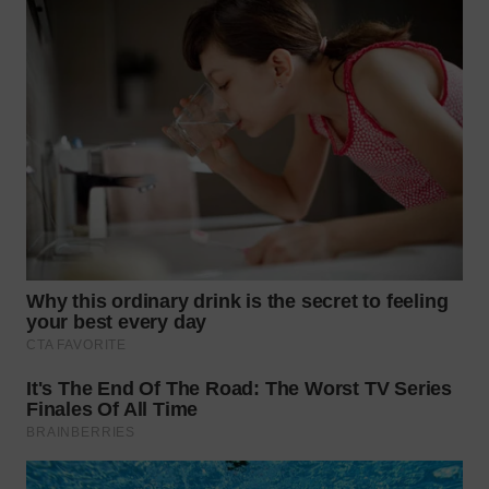
WN
MALUKU
WN
MALUT
WN
DAIRI
WN
DANAU
TOBA
WN
NIAS
WN
LANGKAT