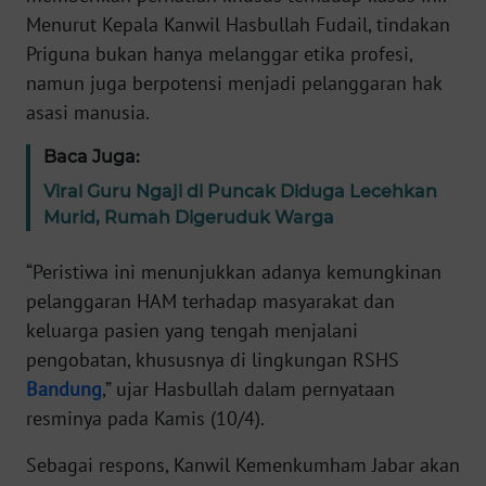
WN
Menurut Kepala Kanwil Hasbullah Fudail, tindakan
BANTEN
Priguna bukan hanya melanggar etika profesi,
namun juga berpotensi menjadi pelanggaran hak
WN
asasi manusia.
NTT
Baca Juga:
WN
Viral Guru Ngaji di Puncak Diduga Lecehkan
KEPRI
Murid, Rumah Digeruduk Warga
WN
“Peristiwa ini menunjukkan adanya kemungkinan
PAPUA
pelanggaran HAM terhadap masyarakat dan
keluarga pasien yang tengah menjalani
WN
pengobatan, khususnya di lingkungan RSHS
PAPUA
BARAT
Bandung
,” ujar Hasbullah dalam pernyataan
resminya pada Kamis (10/4).
WN
Sebagai respons, Kanwil Kemenkumham Jabar akan
RIAU