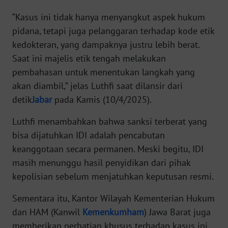
“Kasus ini tidak hanya menyangkut aspek hukum
KARIR
pidana, tetapi juga pelanggaran terhadap kode etik
kedokteran, yang dampaknya justru lebih berat.
DISCLAIMER
Saat ini majelis etik tengah melakukan
pembahasan untuk menentukan langkah yang
Wahana
akan diambil,” jelas Luthfi saat dilansir dari
News
Regional
detik
Jabar
pada Kamis (10/4/2025).
Luthfi menambahkan bahwa sanksi terberat yang
WN
bisa dijatuhkan IDI adalah pencabutan
SUMUT
keanggotaan secara permanen. Meski begitu, IDI
WN
masih menunggu hasil penyidikan dari pihak
JAKARTA
kepolisian sebelum menjatuhkan keputusan resmi.
Sementara itu, Kantor Wilayah Kementerian Hukum
WN
JABAR
dan HAM (Kanwil
Kemenkumham
) Jawa Barat juga
memberikan perhatian khusus terhadap kasus ini.