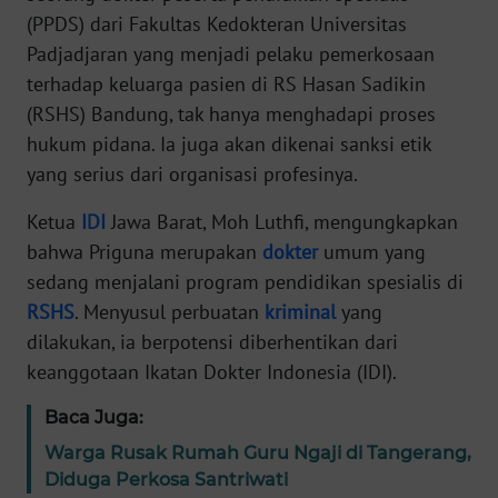
Informasi
(PPDS) dari Fakultas Kedokteran Universitas
Padjadjaran yang menjadi pelaku pemerkosaan
INDEKS
BERITA
terhadap keluarga pasien di RS Hasan Sadikin
(RSHS) Bandung, tak hanya menghadapi proses
KONTAK
hukum pidana. Ia juga akan dikenai sanksi etik
KAMI
yang serius dari organisasi profesinya.
Ketua
IDI
Jawa Barat, Moh Luthfi, mengungkapkan
INFO
IKLAN
bahwa Priguna merupakan
dokter
umum yang
sedang menjalani program pendidikan spesialis di
TENTANG
RSHS
. Menyusul perbuatan
kriminal
yang
KAMI
dilakukan, ia berpotensi diberhentikan dari
keanggotaan Ikatan Dokter Indonesia (IDI).
PEDOMAN
MEDIA
Baca Juga:
SIBER
Warga Rusak Rumah Guru Ngaji di Tangerang,
Diduga Perkosa Santriwati
REDAKSI