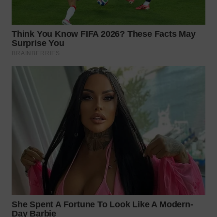
WN
NATUNA
WN
BINTAN
WN
MANDALIKA
WN
LIKUPANG
WN
LABUANBAJO
WN
BORNEO