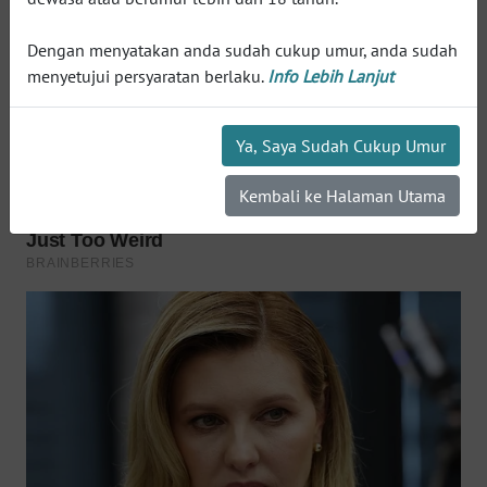
WN
INDRAMAYU
Dengan menyatakan anda sudah cukup umur, anda sudah
menyetujui persyaratan berlaku.
Info Lebih Lanjut
WN
KUNINGAN
Ya, Saya Sudah Cukup Umur
WN
Kembali ke Halaman Utama
MAJALENGKA
WN
SUBANG
WN
SUKABUMI
WN
PURWAKARTA