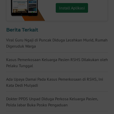
WN
Install Aplikasi
NUSANTARA
WN
Berita Terkait
JOGJA
Viral Guru Ngaji di Puncak Diduga Lecehkan Murid, Rumah
WN
Digeruduk Warga
JATIM
Kasus Pemerkosaan Keluarga Pasien RSHS Dilakukan oleh
WN
Pelaku Tunggal
BALI
Ada Upaya Damai Pada Kasus Pemerkosaan di RSHS, Ini
WN
Kata Dedi Mulyadi
KALBAR
Dokter PPDS Unpad Diduga Perkosa Keluarga Pasien,
WN
Polda Jabar Buka Posko Pengaduan
KALTENG