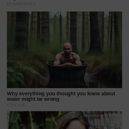
Wahana
Media
Group
WAHANA
NEWS
WAHANA
TANI
WAHANA
ADVOKAT
WAHANA
INFRASTRUKTUR
WAHANA
KONSUMEN