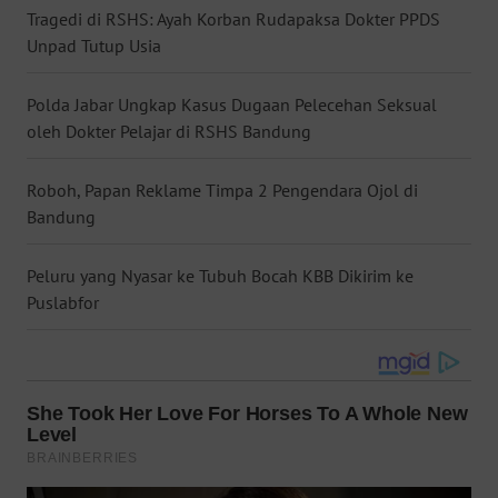
Tragedi di RSHS: Ayah Korban Rudapaksa Dokter PPDS
WN
Unpad Tutup Usia
KALTARA
Polda Jabar Ungkap Kasus Dugaan Pelecehan Seksual
WN
KALSEL
oleh Dokter Pelajar di RSHS Bandung
WN
Roboh, Papan Reklame Timpa 2 Pengendara Ojol di
KALTIM
Bandung
WN
Peluru yang Nyasar ke Tubuh Bocah KBB Dikirim ke
SULSEL
Puslabfor
WN
GORONTALO
WN
SULUT