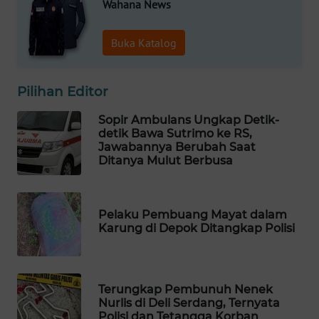
Wahana News
WAHANA
SPORT
Buka Katalog
WAHANA
UMKM
Pilihan Editor
Sopir Ambulans Ungkap Detik-
WAHANA
detik Bawa Sutrimo ke RS,
SELEB
Jawabannya Berubah Saat
Ditanya Mulut Berbusa
WAHANA
PERSONA
Pelaku Pembuang Mayat dalam
Karung di Depok Ditangkap Polisi
WAHANA
OTOMOTIF
WAHANA
Terungkap Pembunuh Nenek
HEALTH
Nurlis di Deli Serdang, Ternyata
Polisi dan Tetangga Korban