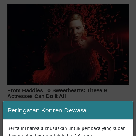
WN
SUMEDANG
WN
CIANJUR
WN
KEPULAUAN
SERIBU
WN
TANGERANG
WN
BINJAI
Peringatan Konten Dewasa
WN
CIREBON
Berita ini hanya dikhususkan untuk pembaca yang sudah
dewasa atau berumur lebih dari 18 tahun.