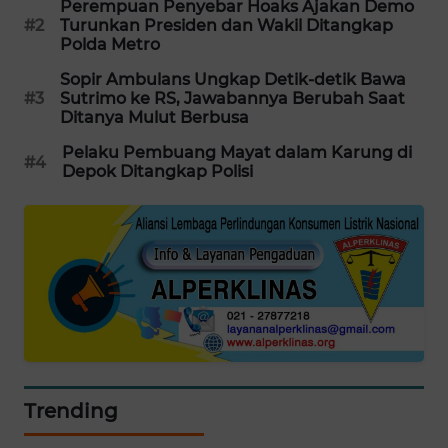
Perempuan Penyebar Hoaks Ajakan Demo
PORTAL
#2
Turunkan Presiden dan Wakil Ditangkap
KONSUMEN
Polda Metro
Sopir Ambulans Ungkap Detik-detik Bawa
FORWAMKI
#3
Sutrimo ke RS, Jawabannya Berubah Saat
Ditanya Mulut Berbusa
ALPERKLINAS
Pelaku Pembuang Mayat dalam Karung di
#4
Depok Ditangkap Polisi
FORJASIDA
TAMBANG
NEWS
SITUNGIR
NEWS
SIDIKALANG
Trending
NEWS