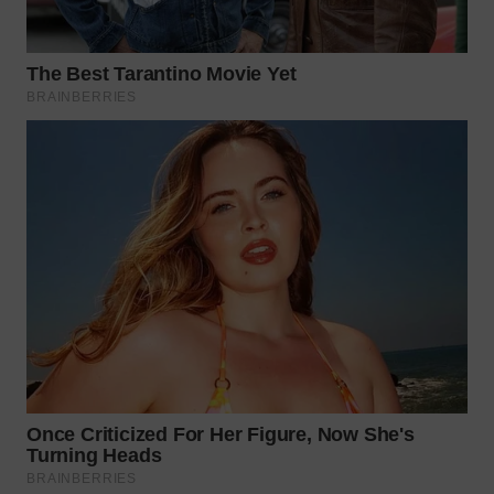
WN
BOGOR
WN
DEPOK
WN
TAPANULI
UTARA
WN
SAMOSIR
WN
PADANG
LAWAS