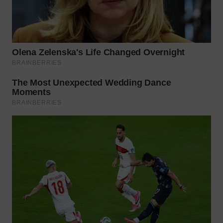
WN
PRIANGAN
TIMUR
WN
SEMARANG
WN
SOLO
WN
BOROBUDUR
WN
MADURA
WN
SURABAYA