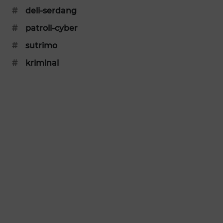
#
deli-serdang
SIBARAGAS
NEWS
#
patroli-cyber
#
sutrimo
METRO
SIANTAR
#
kriminal
NEWS
METRO
MEDAN
NEWS
METRO
JAKARTA
NEWS
KRT
NEWS