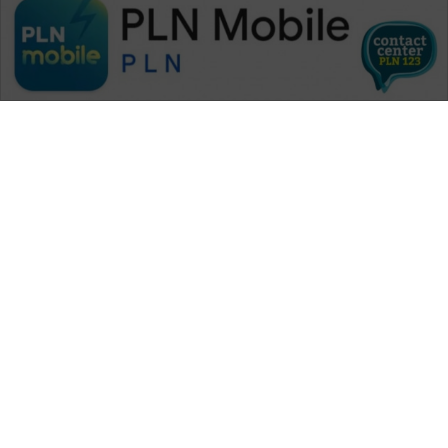
WAHANA MEDIA GROUP
|
|
|
WAHANA NEWS co
WAHANA TANI
WAHANA ADVOKAT
|
|
WAHANA INFRASTRUKTUR
WAHANA KONSUMEN
|
|
|
WAHANA LISTRIK
WAHANA TRAVEL
WAHANA TV
|
|
|
WAHANANEWS id
WAHANANEWS CO ID
WAHANANEWS NET