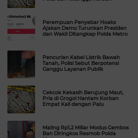
WAHANA
DESA
WISATA
Perempuan Penyebar Hoaks
Ajakan Demo Turunkan Presiden
dan Wakil Ditangkap Polda Metro
LAPAK
WAHANA
Pencurian Kabel Listrik Bawah
Wahana
Tanah, Polisi Sebut Berpotensi
Network
Ganggu Layanan Publik
KONSUMEN
LISTRIK
Cekcok Kekasih Berujung Maut,
Pria di Grogol Hantam Korban
MASYARAKAT
Empat Kali dengan Palu
KELISTRIKAN
WALINKI
Maling Rp1,2 Miliar Modus Gembos
ID
Ban Diringkos Resmob Polda