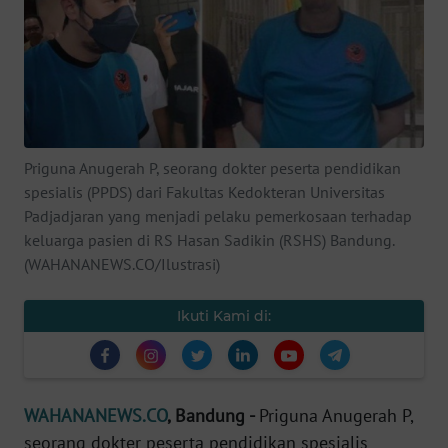
SAINS-TEKNO
KESEHATAN
INTERNASIONAL
Priguna Anugerah P, seorang dokter peserta pendidikan
SERBA-SERBI
spesialis (PPDS) dari Fakultas Kedokteran Universitas
Padjadjaran yang menjadi pelaku pemerkosaan terhadap
PENDIDIKAN
keluarga pasien di RS Hasan Sadikin (RSHS) Bandung.
(WAHANANEWS.CO/Ilustrasi)
OLAHRAGA
Ikuti Kami di:
OPINI
EDITORIAL
WAHANANEWS.CO
, Bandung -
Priguna Anugerah P,
seorang dokter peserta pendidikan spesialis