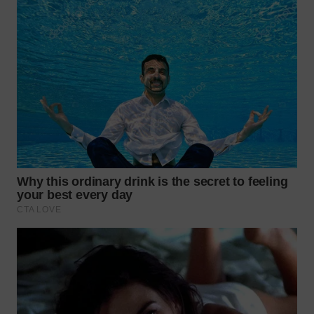
WN
TAPANULI
SELATAN
WN
TANJUNG
LESUNG
WN
KARO
WN
SIMALUNGUN
WN
LABUHANBATU
WN