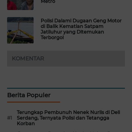
Metro
MAWAKA
ID
Polisi Dalami Dugaan Geng Motor
di Balik Kematian Satpam
MARTABAT
Jatiluhur yang Ditemukan
Terborgol
NET
PLN
KOMENTAR
WATCH
MKLI
LPKKI
Berita Populer
LKKI
Terungkap Pembunuh Nenek Nurlis di Deli
#1
Serdang, Ternyata Polisi dan Tetangga
KOPEKLIN
Korban