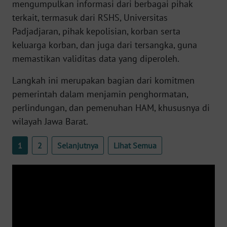
mengumpulkan informasi dari berbagai pihak
terkait, termasuk dari RSHS, Universitas
WN
SERAMBI
Padjadjaran, pihak kepolisian, korban serta
keluarga korban, dan juga dari tersangka, guna
WN
memastikan validitas data yang diperoleh.
JAMBI
Langkah ini merupakan bagian dari komitmen
WN
pemerintah dalam menjamin penghormatan,
SULTRA
perlindungan, dan pemenuhan HAM, khususnya di
wilayah Jawa Barat.
WN
NTB
1
2
Selanjutnya
Lihat Semua
WN
SULTENG
WN
SULBAR