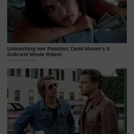
TAPANULI
TENGAH
WN DELI
SERDANG
WN
TEBING
TINGGI
WN
PAKPAK
WN
KARAWANG
WN
BEKASI