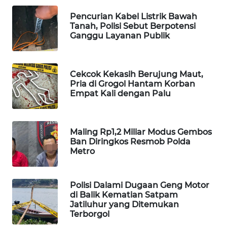
Pencurian Kabel Listrik Bawah
MAWAKA
Tanah, Polisi Sebut Berpotensi
ID
Ganggu Layanan Publik
MARTABAT
NET
Cekcok Kekasih Berujung Maut,
Pria di Grogol Hantam Korban
PLN
Empat Kali dengan Palu
WATCH
MKLI
Maling Rp1,2 Miliar Modus Gembos
Ban Diringkos Resmob Polda
Metro
LPKKI
LKKI
Polisi Dalami Dugaan Geng Motor
di Balik Kematian Satpam
Jatiluhur yang Ditemukan
KOPEKLIN
Terborgol