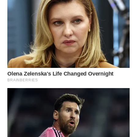
WN
SUMEDANG
WN
CIANJUR
WN
KEPULAUAN
SERIBU
WN
TANGERANG
WN
BINJAI
WN
CIREBON