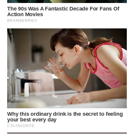
WN
PRIANGAN
TIMUR
WN
SEMARANG
WN
SOLO
WN
BOROBUDUR
WN
MADURA
WN
SURABAYA