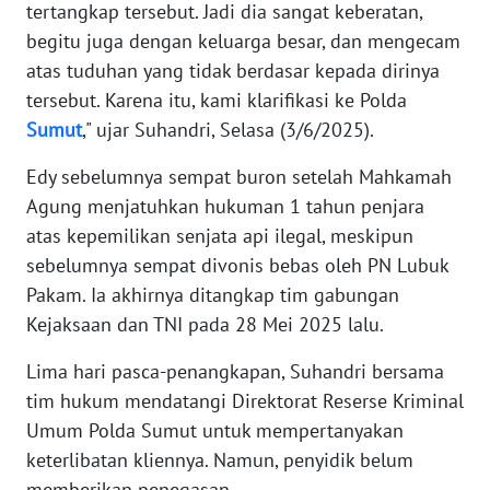
tertangkap tersebut. Jadi dia sangat keberatan,
begitu juga dengan keluarga besar, dan mengecam
KARIR
atas tuduhan yang tidak berdasar kepada dirinya
tersebut. Karena itu, kami klarifikasi ke Polda
DISCLAIMER
Sumut
," ujar Suhandri, Selasa (3/6/2025).
Wahana
Edy sebelumnya sempat buron setelah Mahkamah
News
Agung menjatuhkan hukuman 1 tahun penjara
Regional
atas kepemilikan senjata api ilegal, meskipun
sebelumnya sempat divonis bebas oleh PN Lubuk
WN
SUMUT
Pakam. Ia akhirnya ditangkap tim gabungan
Kejaksaan dan TNI pada 28 Mei 2025 lalu.
WN
JAKARTA
Lima hari pasca-penangkapan, Suhandri bersama
tim hukum mendatangi Direktorat Reserse Kriminal
WN
Umum Polda Sumut untuk mempertanyakan
JABAR
keterlibatan kliennya. Namun, penyidik belum
memberikan penegasan.