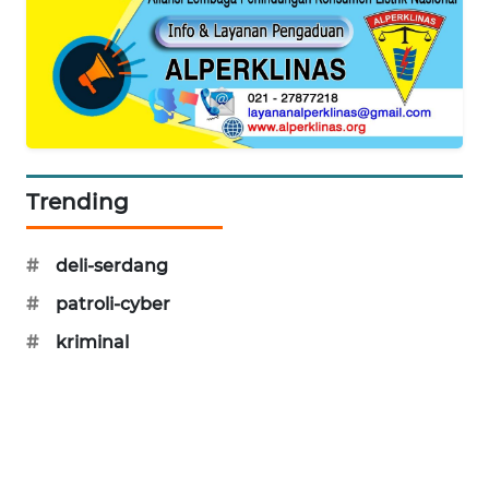
SIBARAGAS
NEWS
METRO
SIANTAR
NEWS
Trending
METRO
MEDAN
NEWS
#
deli-serdang
#
patroli-cyber
METRO
JAKARTA
#
kriminal
NEWS
KRT
NEWS