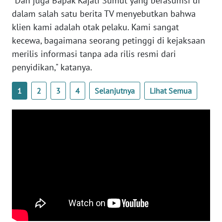
"Dan juga Bapak Kajati Sumut yang berasumsi di
dalam salah satu berita TV menyebutkan bahwa
WN
klien kami adalah otak pelaku. Kami sangat
SERAMBI
kecewa, bagaimana seorang petinggi di kejaksaan
merilis informasi tanpa ada rilis resmi dari
WN
JAMBI
penyidikan," katanya.
WN
1
2
3
4
Selanjutnya
Lihat Semua
SULTRA
WN
NTB
WN
SULTENG
WN
SULBAR