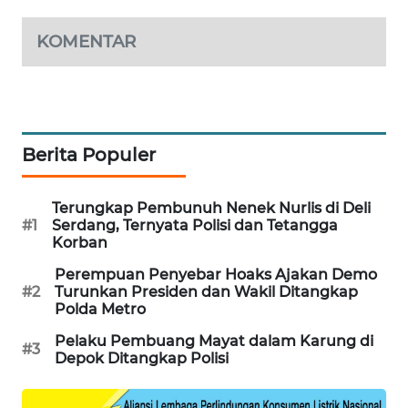
PORTAL
KONSUMEN
KOMENTAR
FORWAMKI
ALPERKLINAS
Berita Populer
FORJASIDA
Terungkap Pembunuh Nenek Nurlis di Deli
#1
Serdang, Ternyata Polisi dan Tetangga
TAMBANG
Korban
NEWS
Perempuan Penyebar Hoaks Ajakan Demo
#2
Turunkan Presiden dan Wakil Ditangkap
SITUNGIR
Polda Metro
NEWS
Pelaku Pembuang Mayat dalam Karung di
#3
Depok Ditangkap Polisi
SIDIKALANG
NEWS