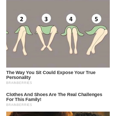
WN
NATUNA
WN
BINTAN
WN
MANDALIKA
WN
LIKUPANG
WN
LABUANBAJO
WN
BORNEO