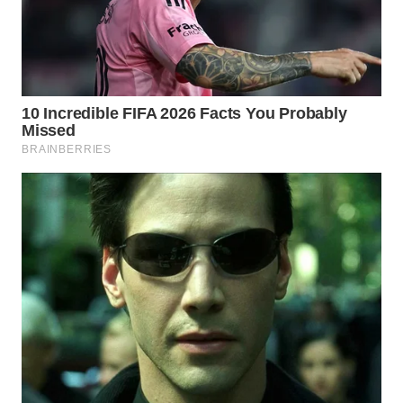
WN
INDRAMAYU
WN
KUNINGAN
WN
MAJALENGKA
WN
SUBANG
WN
SUKABUMI
WN
PURWAKARTA