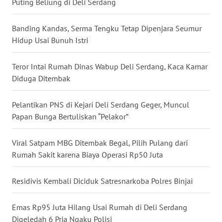
Puting Beliung di Deli Serdang
WN
NUSANTARA
Banding Kandas, Serma Tengku Tetap Dipenjara Seumur
Hidup Usai Bunuh Istri
WN
JOGJA
Teror Intai Rumah Dinas Wabup Deli Serdang, Kaca Kamar
Diduga Ditembak
WN
JATIM
Pelantikan PNS di Kejari Deli Serdang Geger, Muncul
Papan Bunga Bertuliskan “Pelakor”
WN
BALI
Viral Satpam MBG Ditembak Begal, Pilih Pulang dari
Rumah Sakit karena Biaya Operasi Rp50 Juta
WN
KALBAR
Residivis Kembali Diciduk Satresnarkoba Polres Binjai
WN
KALTENG
Emas Rp95 Juta Hilang Usai Rumah di Deli Serdang
Digeledah 6 Pria Ngaku Polisi