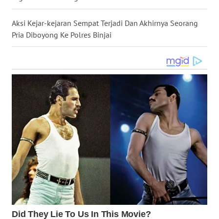
WN
KALTARA
Aksi Kejar-kejaran Sempat Terjadi Dan Akhirnya Seorang
Pria Diboyong Ke Polres Binjai
WN
KALSEL
WN
KALTIM
WN
SULSEL
WN
GORONTALO
WN
SULUT