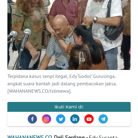
SAINS-TEKNO
KESEHATAN
INTERNASIONAL
SERBA-SERBI
PENDIDIKAN
Terpidana kasus senpi ilegal, Edy ‘Godol’ Gurusinga,
angkat suara bantah jadi dalang pembacokan jaksa.
OLAHRAGA
[WAHANANEWS.CO/Istimewa].
OPINI
Ikuti Kami di:
EDITORIAL
WAHANANEWS.CO
, Deli Serdang -
Edy Suranta