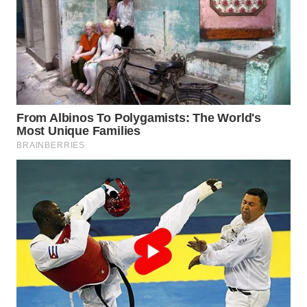
WAHANA
LISTRIK
WAHANA
TRAVEL
WAHANA
TV
WAHANANEWS
ID
WAHANANEWS
CO ID
WAHANANEWS
NET