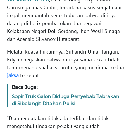
Informasi
Gurusinga alias Godol, terpidana kasus senjata api
ilegal, membantah keras tuduhan bahwa dirinya
INDEKS
BERITA
dalang di balik pembacokan dua pegawai
Kejaksaan Negeri Deli Serdang, Jhon Wesli Sinaga
KONTAK
dan Acensio Silvanov Hutabarat.
KAMI
Melalui kuasa hukumnya, Suhandri Umar Tarigan,
INFO
Edy menegaskan bahwa dirinya sama sekali tidak
IKLAN
tahu-menahu soal aksi brutal yang menimpa kedua
jaksa
tersebut.
TENTANG
KAMI
Baca Juga:
Sopir Truk Galon Diduga Penyebab Tabrakan
PEDOMAN
di Sibolangit Ditahan Polisi
MEDIA
SIBER
"Dia mengatakan tidak ada terlibat dan tidak
mengetahui tindakan pelaku yang sudah
REDAKSI