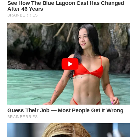
WN
BOGOR
WN
DEPOK
WN
TAPANULI
UTARA
WN
SAMOSIR
WN
PADANG
LAWAS