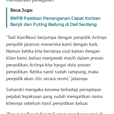
WN
BANTEN
Baca Juga:
BNPB Pastikan Penanganan Cepat Korban
WN
Banjir dan Puting Beliung di Deli Serdang
NTT
"Tadi klarifikasi berjumpa dengan penyidik. Artinya
WN
penyidik jatanras menerima kami dengan baik.
KEPRI
Namun ketika kita bertanya soal kaitan dengan
klien kami, beliau menjawab masih dalam proses
WN
penyidikan. Artinya kita hargai dulu proses
PAPUA
penyidikan. Ketika nanti sudah rampung, maka
penyidik akan rilis secara resmi," jelasnya.
WN
PAPUA
Suhandri mengaku kecewa terhadap pernyataan
BARAT
pejabat kejaksaan yang sudah mengaitkan nama
kliennya sebelum hasil penyidikan keluar.
WN
RIAU