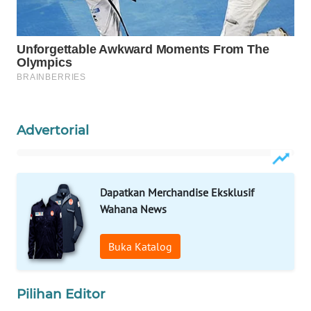
WAHANA
SPORT
WAHANA
UMKM
WAHANA
Advertorial
SELEB
WAHANA
PERSONA
Dapatkan Merchandise Eksklusif
Wahana News
WAHANA
OTOMOTIF
Buka Katalog
WAHANA
HEALTH
Pilihan Editor