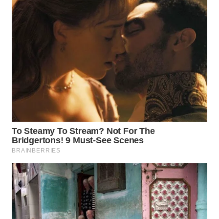
Wahana
Media
Group
WAHANA
NEWS
WAHANA
TANI
WAHANA
ADVOKAT
WAHANA
INFRASTRUKTUR
WAHANA
KONSUMEN