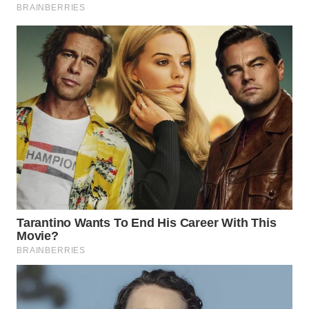
WN
MALUKU
WN
MALUT
WN
DAIRI
WN
DANAU
TOBA
WN
NIAS
WN
LANGKAT