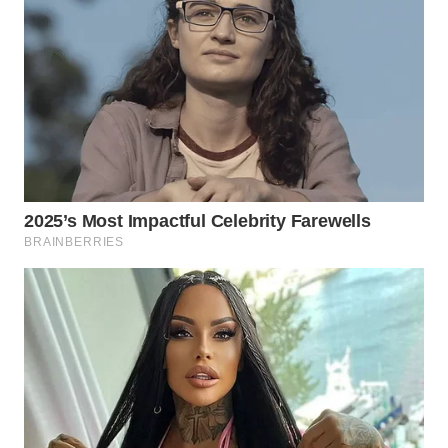
WN
TAPANULI
SELATAN
WN
TANJUNG
LESUNG
WN
KARO
WN
SIMALUNGUN
WN
LABUHANBATU
WN