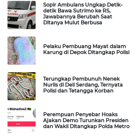
Sopir Ambulans Ungkap Detik-
WAHANA
detik Bawa Sutrimo ke RS,
DESA
Jawabannya Berubah Saat
WISATA
Ditanya Mulut Berbusa
LAPAK
WAHANA
Pelaku Pembuang Mayat dalam
Karung di Depok Ditangkap Polisi
Wahana
Network
Terungkap Pembunuh Nenek
KONSUMEN
Nurlis di Deli Serdang, Ternyata
LISTRIK
Polisi dan Tetangga Korban
MASYARAKAT
KELISTRIKAN
Perempuan Penyebar Hoaks
Ajakan Demo Turunkan Presiden
dan Wakil Ditangkap Polda Metro
WALINKI
ID