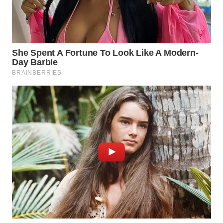
TAPANULI
TENGAH
WN DELI
SERDANG
WN
TEBING
TINGGI
WN
PAKPAK
WN
KARAWANG
WN
BEKASI