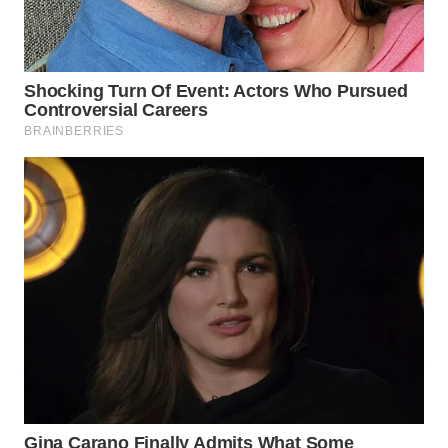
Wahana
Media
Group
WAHANA
NEWS
WAHANA
TANI
WAHANA
ADVOKAT
WAHANA
INFRASTRUKTUR
WAHANA
KONSUMEN