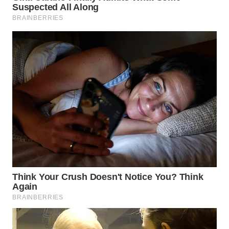
WAHANA
LISTRIK
WAHANA
TRAVEL
WAHANA
TV
WAHANANEWS
ID
WAHANANEWS
CO ID
WAHANANEWS
NET