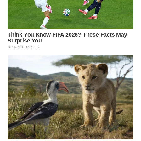
WN
TAPANULI
SELATAN
WN
TANJUNG
LESUNG
WN
KARO
WN
SIMALUNGUN
WN
LABUHANBATU
WN