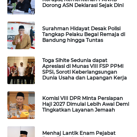
Dorong ASN Deklarasi Sejak Dini
MAWAKA
ID
Surahman Hidayat Desak Polisi
MARTABAT
Tangkap Pelaku Begal Remaja di
NET
Bandung hingga Tuntas
PLN
Toga Sihite Sedunia dapat
WATCH
Apresiasi di Munas VIII FSP PPMI
SPSI, Soroti Keberlangsungan
Dunia Usaha dan Lapangan Kerja
MKLI
LPKKI
Komisi VIII DPR Minta Persiapan
Haji 2027 Dimulai Lebih Awal Demi
Tingkatkan Layanan Jemaah
LKKI
KOPEKLIN
Menhaj Lantik Enam Pejabat