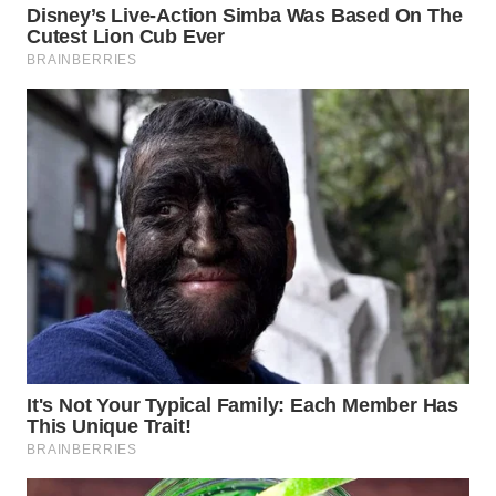
TAPANULI
TENGAH
WN DELI
SERDANG
WN
TEBING
TINGGI
WN
PAKPAK
WN
KARAWANG
WN
BEKASI