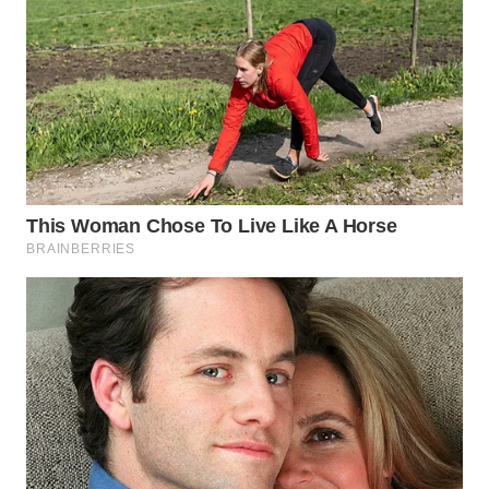
WN
NATUNA
WN
BINTAN
WN
MANDALIKA
WN
LIKUPANG
WN
LABUANBAJO
WN
BORNEO