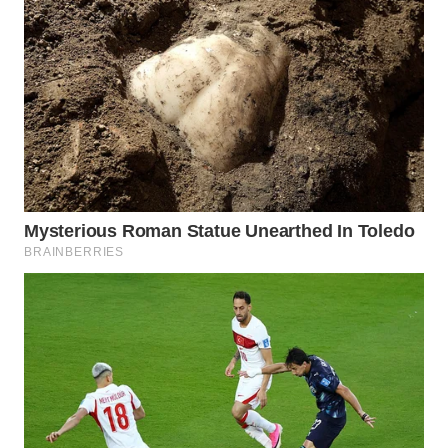
WN
MALUKU
WN
MALUT
WN
DAIRI
WN
DANAU
TOBA
WN
NIAS
WN
LANGKAT