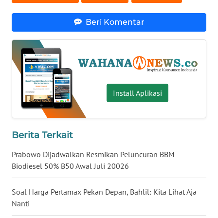
WN
Beri Komentar
BABEL
WN
SUMBAR
WN
Install Aplikasi
SUMSEL
WN
BENGKULU
Berita Terkait
Prabowo Dijadwalkan Resmikan Peluncuran BBM
WN
Biodiesel 50% B50 Awal Juli 20026
LAMPUNG
Soal Harga Pertamax Pekan Depan, Bahlil: Kita Lihat Aja
WN
Nanti
JATENG