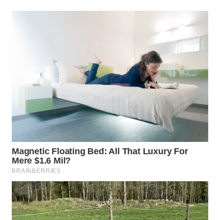
WN
PRIANGAN
TIMUR
WN
SEMARANG
WN
SOLO
WN
BOROBUDUR
WN
MADURA
WN
SURABAYA