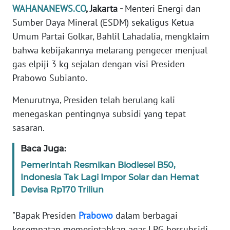
Informasi
WAHANANEWS.CO
, Jakarta -
Menteri Energi dan
Sumber Daya Mineral (ESDM) sekaligus Ketua
INDEKS
Umum Partai Golkar, Bahlil Lahadalia, mengklaim
BERITA
bahwa kebijakannya melarang pengecer menjual
gas elpiji 3 kg sejalan dengan visi Presiden
KONTAK
KAMI
Prabowo Subianto.
Menurutnya, Presiden telah berulang kali
INFO
menegaskan pentingnya subsidi yang tepat
IKLAN
sasaran.
TENTANG
Baca Juga:
KAMI
Pemerintah Resmikan Biodiesel B50,
Indonesia Tak Lagi Impor Solar dan Hemat
PEDOMAN
MEDIA
Devisa Rp170 Triliun
SIBER
"Bapak Presiden
Prabowo
dalam berbagai
REDAKSI
kesempatan memerintahkan agar LPG bersubsidi