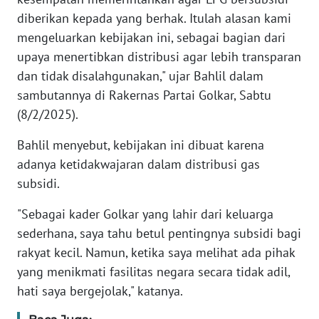
diberikan kepada yang berhak. Itulah alasan kami
KARIR
mengeluarkan kebijakan ini, sebagai bagian dari
upaya menertibkan distribusi agar lebih transparan
DISCLAIMER
dan tidak disalahgunakan," ujar Bahlil dalam
sambutannya di Rakernas Partai Golkar, Sabtu
Wahana
(8/2/2025).
News
Regional
Bahlil menyebut, kebijakan ini dibuat karena
adanya ketidakwajaran dalam distribusi gas
WN
subsidi.
SUMUT
"Sebagai kader Golkar yang lahir dari keluarga
WN
sederhana, saya tahu betul pentingnya subsidi bagi
JAKARTA
rakyat kecil. Namun, ketika saya melihat ada pihak
yang menikmati fasilitas negara secara tidak adil,
WN
hati saya bergejolak," katanya.
JABAR