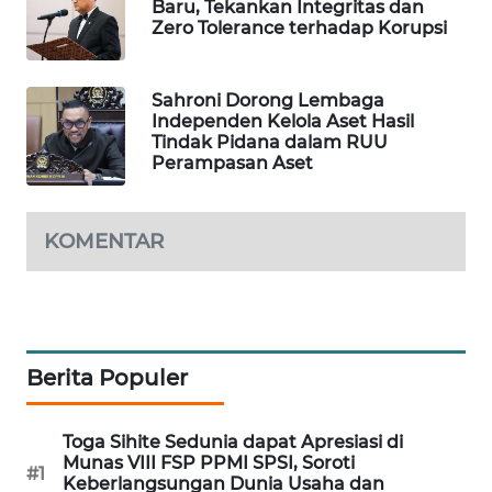
Baru, Tekankan Integritas dan
PORTAL
Zero Tolerance terhadap Korupsi
KONSUMEN
Sahroni Dorong Lembaga
FORWAMKI
Independen Kelola Aset Hasil
Tindak Pidana dalam RUU
ALPERKLINAS
Perampasan Aset
FORJASIDA
KOMENTAR
TAMBANG
NEWS
SITUNGIR
Berita Populer
NEWS
SIDIKALANG
Toga Sihite Sedunia dapat Apresiasi di
Munas VIII FSP PPMI SPSI, Soroti
NEWS
#1
Keberlangsungan Dunia Usaha dan