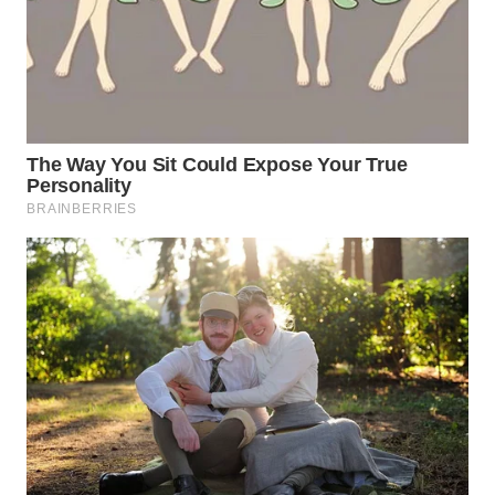
WN
SUMEDANG
WN
CIANJUR
WN
KEPULAUAN
SERIBU
WN
TANGERANG
WN
BINJAI
WN
CIREBON