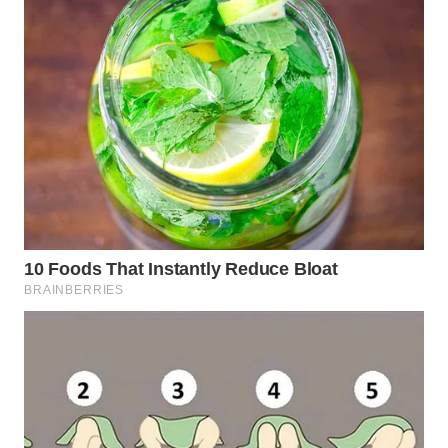
WN
BOGOR
WN
DEPOK
WN
TAPANULI
UTARA
WN
SAMOSIR
WN
PADANG
LAWAS