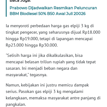
Baca Juga:
WN
Prabowo Dijadwalkan Resmikan Peluncuran
BANTEN
BBM Biodiesel 50% B50 Awal Juli 20026
WN
Ia menyoroti perbedaan harga gas elpiji 3 kg di
NTT
tingkat pengecer, yang seharusnya dijual Rp18.000
hingga Rp19.000, tetapi di lapangan mencapai
WN
KEPRI
Rp23.000 hingga Rp30.000.
"Selisih harga ini jika dikalkulasikan, bisa
WN
mencapai belasan triliun rupiah yang tidak tepat
PAPUA
sasaran. Ini menjadi beban negara dan
masyarakat," tegasnya.
WN
PAPUA
Namun, kebijakan ini justru memicu dampak
BARAT
serius. Pasokan gas elpiji 3 kg mengalami
kelangkaan, memaksa masyarakat antre panjang di
WN
RIAU
pangkalan.