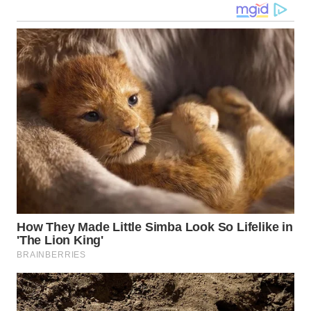
WN
KALTARA
WN
KALSEL
WN
KALTIM
WN
SULSEL
WN
GORONTALO
WN
SULUT