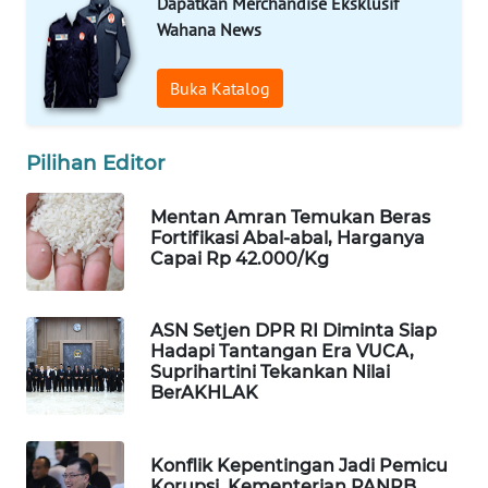
Dapatkan Merchandise Eksklusif
WAHANA
Wahana News
DESA
WISATA
Buka Katalog
LAPAK
WAHANA
Pilihan Editor
Wahana
Mentan Amran Temukan Beras
Network
Fortifikasi Abal-abal, Harganya
Capai Rp 42.000/Kg
KONSUMEN
LISTRIK
ASN Setjen DPR RI Diminta Siap
Hadapi Tantangan Era VUCA,
MASYARAKAT
Suprihartini Tekankan Nilai
KELISTRIKAN
BerAKHLAK
WALINKI
Konflik Kepentingan Jadi Pemicu
ID
Korupsi, Kementerian PANRB