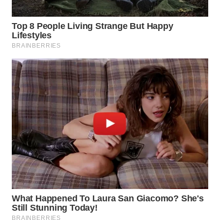
WN
INDRAMAYU
WN
KUNINGAN
WN
MAJALENGKA
WN
SUBANG
WN
SUKABUMI
WN
PURWAKARTA