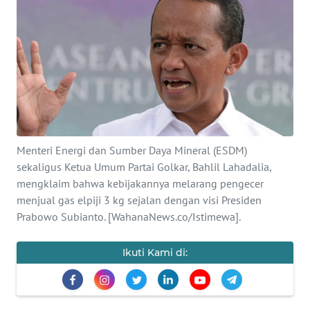
SAINS-TEKNO
KESEHATAN
INTERNASIONAL
SERBA-SERBI
Menteri Energi dan Sumber Daya Mineral (ESDM)
PENDIDIKAN
sekaligus Ketua Umum Partai Golkar, Bahlil Lahadalia,
mengklaim bahwa kebijakannya melarang pengecer
menjual gas elpiji 3 kg sejalan dengan visi Presiden
OLAHRAGA
Prabowo Subianto. [WahanaNews.co/Istimewa].
OPINI
Ikuti Kami di:
EDITORIAL