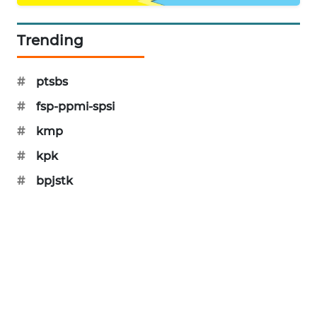
KARING
NEWS
Trending
JURNAL
MARITIM
#
ptsbs
#
fsp-ppmi-spsi
HUMBANG
NEWS
#
kmp
#
kpk
GARONGGANG
NEWS
#
bpjstk
FISUELRI
ID
ENERGI
NEWS