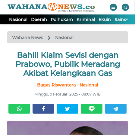
Nasional
Daerah
Polhukam
Kriminal
Ekuin
Sains-Te
WAHANA
Tutup
TV
Wahana News
Nasional
NASIONAL
Bahlil Klaim Sevisi dengan
Prabowo, Publik Meradang
DAERAH
Akibat Kelangkaan Gas
Bagas Riswantara - Nasional
POLHUKAM
Minggu, 9 Februari 2025 - 08:07 WIB
KRIMINAL
EKUIN