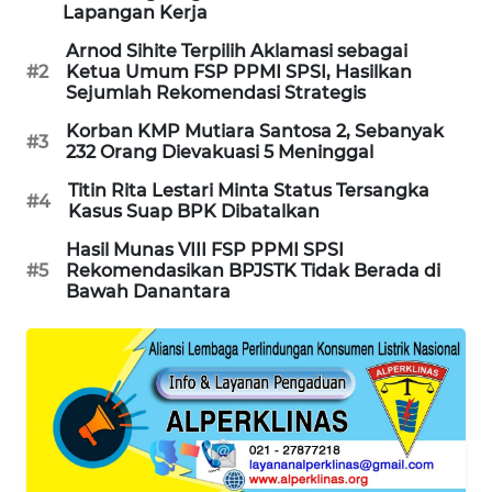
Lapangan Kerja
SIBARAGAS
Arnod Sihite Terpilih Aklamasi sebagai
NEWS
#2
Ketua Umum FSP PPMI SPSI, Hasilkan
Sejumlah Rekomendasi Strategis
METRO
Korban KMP Mutiara Santosa 2, Sebanyak
SIANTAR
#3
232 Orang Dievakuasi 5 Meninggal
NEWS
Titin Rita Lestari Minta Status Tersangka
#4
Kasus Suap BPK Dibatalkan
METRO
MEDAN
Hasil Munas VIII FSP PPMI SPSI
NEWS
#5
Rekomendasikan BPJSTK Tidak Berada di
Bawah Danantara
METRO
JAKARTA
NEWS
KRT
NEWS