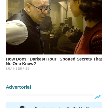
WAHANA
SPORT
WAHANA
UMKM
WAHANA
SELEB
WAHANA
PERSONA
WAHANA
OTOMOTIF
Advertorial
WAHANA
HEALTH