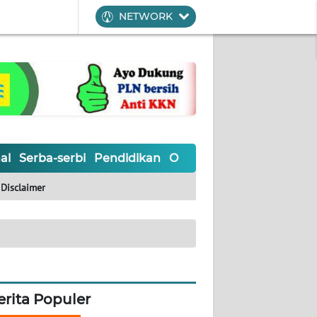
NETWORK
al
Serba-serbi
Pendidikan
Olahraga
Opini
Editoria
Disclaimer
erita Populer