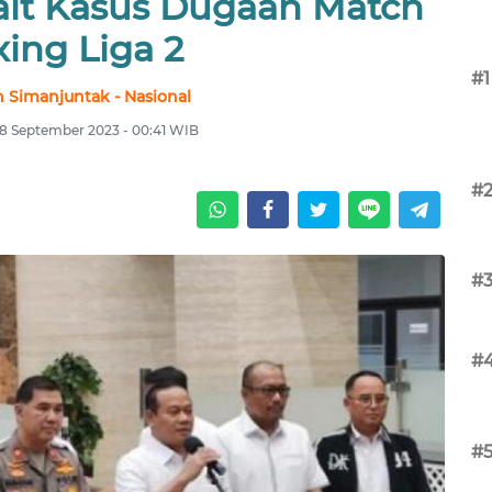
ait Kasus Dugaan Match
xing Liga 2
#1
 Simanjuntak - Nasional
8 September 2023 - 00:41 WIB
#
#
#
#