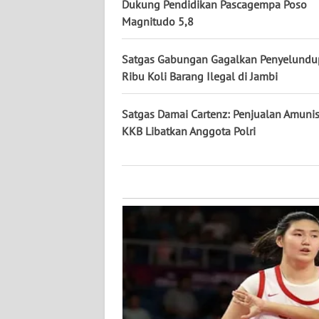
KALTARA
Dukung Pendidikan Pascagempa Poso
Magnitudo 5,8
WN
KALSEL
Satgas Gabungan Gagalkan Penyelundu
Ribu Koli Barang Ilegal di Jambi
WN
KALTIM
Satgas Damai Cartenz: Penjualan Amunis
KKB Libatkan Anggota Polri
WN
SULSEL
WN
GORONTALO
WN
SULUT
WN
MALUKU