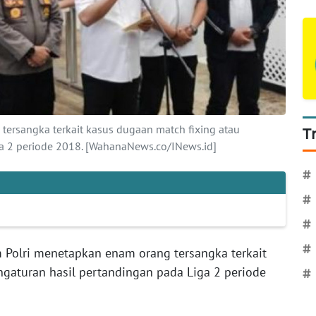
tersangka terkait kasus dugaan match fixing atau
T
ga 2 periode 2018. [WahanaNews.co/INews.id]
#
#
#
#
 Polri menetapkan enam orang tersangka terkait
ngaturan hasil pertandingan pada Liga 2 periode
#