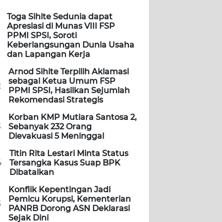
Toga Sihite Sedunia dapat
Apresiasi di Munas VIII FSP
PPMI SPSI, Soroti
Keberlangsungan Dunia Usaha
dan Lapangan Kerja
Arnod Sihite Terpilih Aklamasi
sebagai Ketua Umum FSP
2
PPMI SPSI, Hasilkan Sejumlah
Rekomendasi Strategis
Korban KMP Mutiara Santosa 2,
3
Sebanyak 232 Orang
Dievakuasi 5 Meninggal
Titin Rita Lestari Minta Status
4
Tersangka Kasus Suap BPK
Dibatalkan
Konflik Kepentingan Jadi
Pemicu Korupsi, Kementerian
5
PANRB Dorong ASN Deklarasi
Sejak Dini