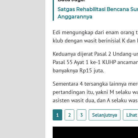
SERAMBI
Satgas Rehabilitasi Bencana S
Anggarannya
WN
JAMBI
Edi mengungkap dari enam orang t
klub dengan wasit berinisial K dan 
WN
SULTRA
Keduanya dijerat Pasal 2 Undang-u
Pasal 55 Ayat 1 ke-1 KUHP ancaman
WN
banyaknya Rp15 juta.
NTB
Sementara 4 tersangka lainnya mer
WN
pertandingan itu, yakni M selaku wa
SULTENG
asisten wasit dua, dan A selaku was
WN
1
2
3
Selanjutnya
Liha
SULBAR
WN