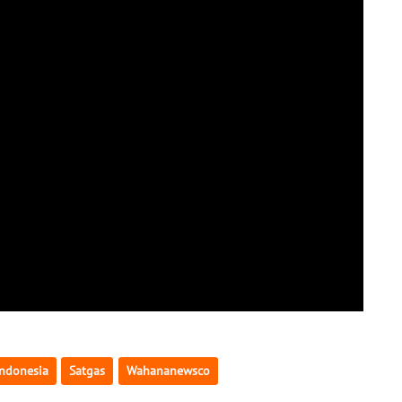
Indonesia
Satgas
Wahananewsco