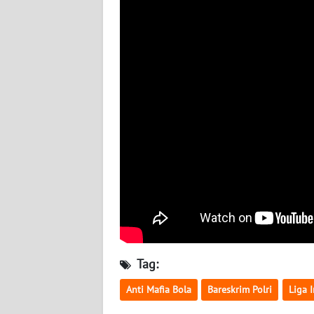
BABEL
WN
SUMBAR
WN
SUMSEL
WN
BENGKULU
WN
LAMPUNG
WN
Tag:
JATENG
Anti Mafia Bola
Bareskrim Polri
Liga 
WN