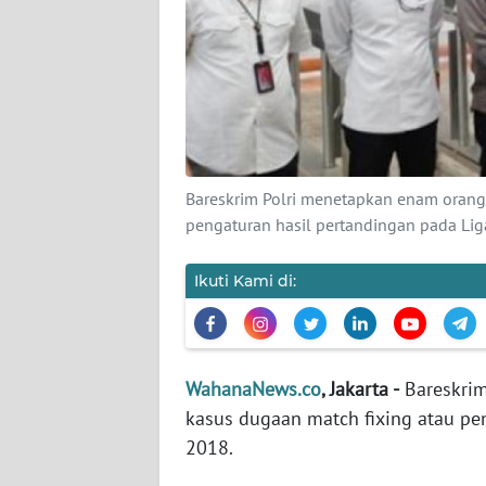
KARIR
DISCLAIMER
Wahana
News
Regional
Bareskrim Polri menetapkan enam orang 
WN
pengaturan hasil pertandingan pada Li
SUMUT
Ikuti Kami di:
WN
JAKARTA
WN
WahanaNews.co
, Jakarta -
Bareskrim
JABAR
kasus dugaan match fixing atau pe
2018.
WN
BANTEN