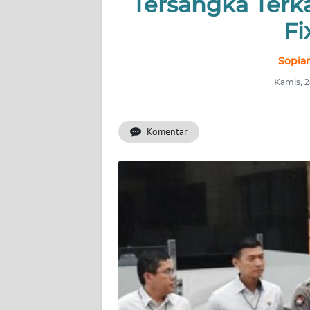
Tersangka Terk
INDEKS
BERITA
Fi
KONTAK
Sopian
KAMI
Kamis, 2
INFO
IKLAN
Komentar
TENTANG
KAMI
PEDOMAN
MEDIA
SIBER
REDAKSI