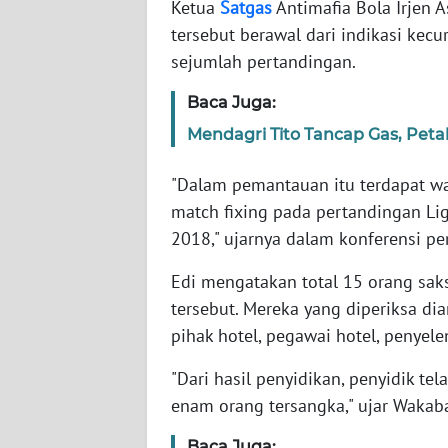
Ketua
Satgas
Antimafia Bola Irjen
tersebut berawal dari indikasi kec
WN
sejumlah pertandingan.
NTT
Baca Juga:
WN
Mendagri Tito Tancap Gas, Pe
KEPRI
"Dalam pemantauan itu terdapat was
WN
match fixing pada pertandingan Lig
PAPUA
2018," ujarnya dalam konferensi per
WN
Edi mengatakan total 15 orang saks
PAPUA
tersebut. Mereka yang diperiksa di
BARAT
pihak hotel, pegawai hotel, penye
WN
"Dari hasil penyidikan, penyidik t
RIAU
enam orang tersangka," ujar Wakabar
WN
Baca Juga: