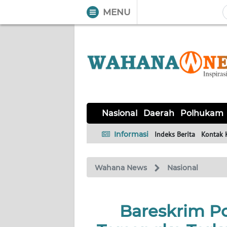
MENU
WAHANA
Tutup
TV
NASIONAL
DAERAH
POLHUKAM
KRIMINAL
EKUIN
SAINS-
KESEHATAN
INTERNASIONAL
Nasional
Daerah
Polhukam
TEKNO
Informasi
Indeks Berita
Kontak 
SERBA-
PENDIDIKAN
OLAHRAGA
OPINI
SERBI
Wahana News
Nasional
EDITORIAL
Bareskrim Po
Informasi