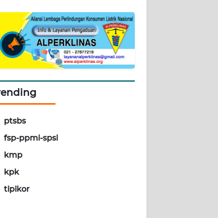
rending
ptsbs
fsp-ppmi-spsi
kmp
kpk
tipikor