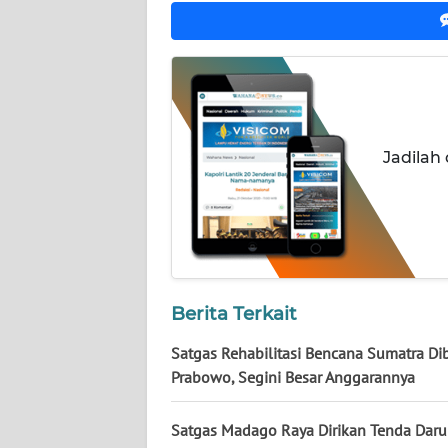
NUSANTARA
WN
JOGJA
WN
JATIM
Jadilah
WN
BALI
WN
KALBAR
Berita Terkait
Satgas Rehabilitasi Bencana Sumatra Di
WN
KALTENG
Prabowo, Segini Besar Anggarannya
WN
Satgas Madago Raya Dirikan Tenda Daru