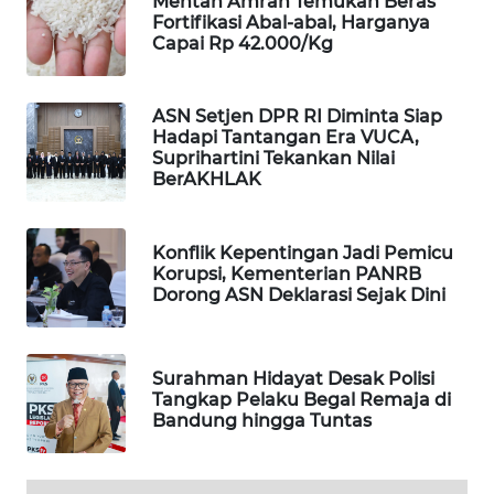
Mentan Amran Temukan Beras
Fortifikasi Abal-abal, Harganya
MAWAKA
Capai Rp 42.000/Kg
ID
ASN Setjen DPR RI Diminta Siap
MARTABAT
Hadapi Tantangan Era VUCA,
NET
Suprihartini Tekankan Nilai
BerAKHLAK
PLN
WATCH
Konflik Kepentingan Jadi Pemicu
Korupsi, Kementerian PANRB
MKLI
Dorong ASN Deklarasi Sejak Dini
LPKKI
Surahman Hidayat Desak Polisi
Tangkap Pelaku Begal Remaja di
LKKI
Bandung hingga Tuntas
KOPEKLIN