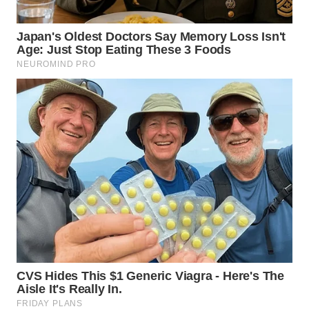
WN
TAPANULI
SELATAN
WN
TANJUNG
LESUNG
WN
KARO
WN
SIMALUNGUN
WN
LABUHANBATU
WN