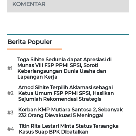
KOMENTAR
PORTAL
KONSUMEN
FORWAMKI
Berita Populer
ALPERKLINAS
Toga Sihite Sedunia dapat Apresiasi di
FORJASIDA
Munas VIII FSP PPMI SPSI, Soroti
#1
Keberlangsungan Dunia Usaha dan
TAMBANG
Lapangan Kerja
NEWS
Arnod Sihite Terpilih Aklamasi sebagai
#2
Ketua Umum FSP PPMI SPSI, Hasilkan
Sejumlah Rekomendasi Strategis
SITUNGIR
NEWS
Korban KMP Mutiara Santosa 2, Sebanyak
#3
232 Orang Dievakuasi 5 Meninggal
SIDIKALANG
Titin Rita Lestari Minta Status Tersangka
NEWS
#4
Kasus Suap BPK Dibatalkan