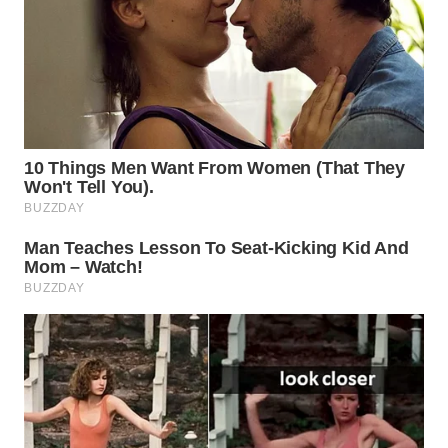
WN
NATUNA
WN
BINTAN
WN
MANDALIKA
WN
LIKUPANG
WN
LABUANBAJO
WN
BORNEO