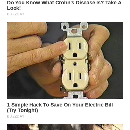
WN
INDRAMAYU
WN
KUNINGAN
WN
MAJALENGKA
WN
SUBANG
WN
SUKABUMI
WN
PURWAKARTA