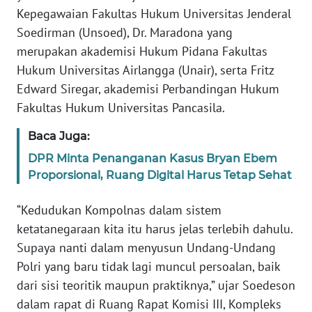
WN
Kepegawaian Fakultas Hukum Universitas Jenderal
BANTEN
Soedirman (Unsoed), Dr. Maradona yang
merupakan akademisi Hukum Pidana Fakultas
WN
Hukum Universitas Airlangga (Unair), serta Fritz
NTT
Edward Siregar, akademisi Perbandingan Hukum
Fakultas Hukum Universitas Pancasila.
WN
KEPRI
Baca Juga:
DPR Minta Penanganan Kasus Bryan Ebem
WN
Proporsional, Ruang Digital Harus Tetap Sehat
PAPUA
“Kedudukan Kompolnas dalam sistem
WN
ketatanegaraan kita itu harus jelas terlebih dahulu.
PAPUA
Supaya nanti dalam menyusun Undang-Undang
BARAT
Polri yang baru tidak lagi muncul persoalan, baik
dari sisi teoritik maupun praktiknya,” ujar Soedeson
WN
RIAU
dalam rapat di Ruang Rapat Komisi III, Kompleks