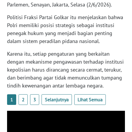
Parlemen, Senayan, Jakarta, Selasa (2/6/2026).
WN
SERAMBI
Politisi Fraksi Partai Golkar itu menjelaskan bahwa
Polri memiliki posisi strategis sebagai institusi
WN
penegak hukum yang menjadi bagian penting
JAMBI
dalam sistem peradilan pidana nasional.
Karena itu, setiap pengaturan yang berkaitan
WN
SULTRA
dengan mekanisme pengawasan terhadap institusi
kepolisian harus dirancang secara cermat, terukur,
WN
dan berimbang agar tidak memunculkan tumpang
NTB
tindih kewenangan antar lembaga negara.
WN
1
2
3
Selanjutnya
Lihat Semua
SULTENG
WN
SULBAR