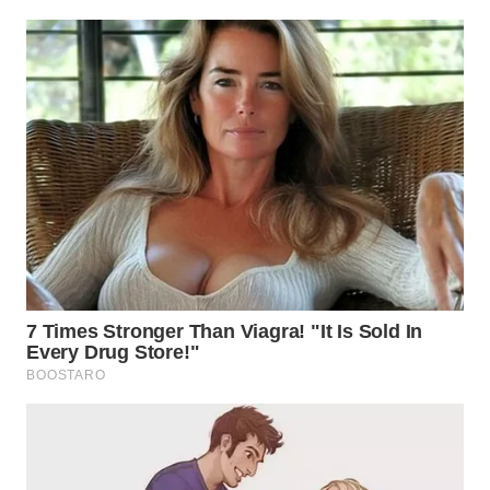
TAPANULI
TENGAH
WN DELI
SERDANG
WN
TEBING
TINGGI
WN
PAKPAK
WN
KARAWANG
WN
BEKASI