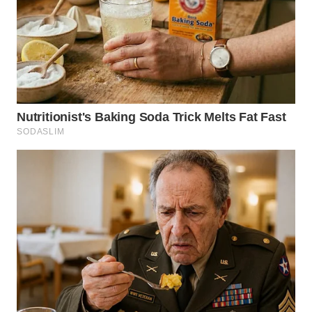
WN
MALUKU
WN
MALUT
WN
DAIRI
WN
DANAU
TOBA
WN
NIAS
WN
LANGKAT