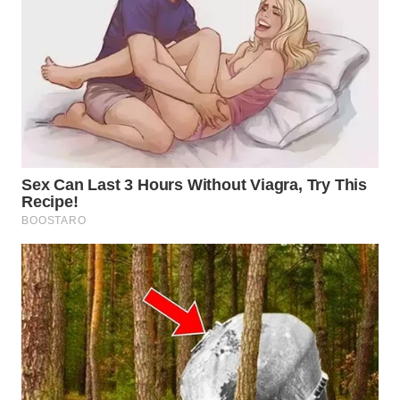
WN
BOGOR
WN
DEPOK
WN
TAPANULI
UTARA
WN
SAMOSIR
WN
PADANG
LAWAS