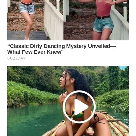
Wahana
Media
Group
WAHANA
NEWS
WAHANA
TANI
WAHANA
ADVOKAT
WAHANA
INFRASTRUKTUR
WAHANA
KONSUMEN