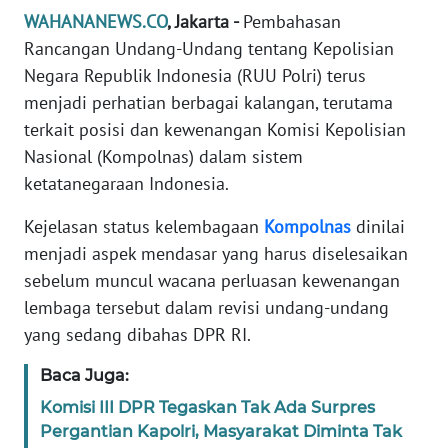
Informasi
WAHANANEWS.CO
, Jakarta -
Pembahasan
Rancangan Undang-Undang tentang Kepolisian
INDEKS
BERITA
Negara Republik Indonesia (RUU Polri) terus
menjadi perhatian berbagai kalangan, terutama
KONTAK
terkait posisi dan kewenangan Komisi Kepolisian
KAMI
Nasional (Kompolnas) dalam sistem
ketatanegaraan Indonesia.
INFO
IKLAN
Kejelasan status kelembagaan
Kompolnas
dinilai
menjadi aspek mendasar yang harus diselesaikan
TENTANG
sebelum muncul wacana perluasan kewenangan
KAMI
lembaga tersebut dalam revisi undang-undang
yang sedang dibahas DPR RI.
PEDOMAN
MEDIA
Baca Juga:
SIBER
Komisi III DPR Tegaskan Tak Ada Surpres
Pergantian Kapolri, Masyarakat Diminta Tak
REDAKSI