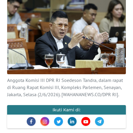
SAINS-TEKNO
KESEHATAN
INTERNASIONAL
SERBA-SERBI
PENDIDIKAN
Anggota Komisi III DPR RI Soedeson Tandra, dalam rapat
OLAHRAGA
di Ruang Rapat Komisi III, Kompleks Parlemen, Senayan,
Jakarta, Selasa (2/6/2026). [WAHANANEWS.CO/DPR RI].
OPINI
Ikuti Kami di:
EDITORIAL