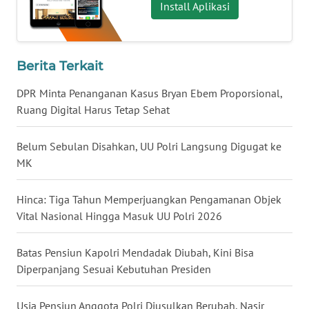
Install Aplikasi
WN
NUSANTARA
Berita Terkait
WN
JOGJA
DPR Minta Penanganan Kasus Bryan Ebem Proporsional,
Ruang Digital Harus Tetap Sehat
WN
JATIM
Belum Sebulan Disahkan, UU Polri Langsung Digugat ke
MK
WN
BALI
Hinca: Tiga Tahun Memperjuangkan Pengamanan Objek
Vital Nasional Hingga Masuk UU Polri 2026
WN
KALBAR
Batas Pensiun Kapolri Mendadak Diubah, Kini Bisa
Diperpanjang Sesuai Kebutuhan Presiden
WN
KALTENG
Usia Pensiun Anggota Polri Diusulkan Berubah, Nasir