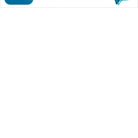
WAHANA MEDIA GROUP
|
|
|
WAHANA NEWS co
WAHANA TANI
WAHANA ADVOKAT
|
|
WAHANA INFRASTRUKTUR
WAHANA KONSUMEN
|
|
|
WAHANA LISTRIK
WAHANA TRAVEL
WAHANA TV
|
|
|
WAHANANEWS id
WAHANANEWS CO ID
WAHANANEWS NET
|
|
|
WAHANA SPORT ID
Wahana UMKM
Wahana Seleb
|
|
|
Wahana Persona
Wahana Otomotif
Wahana Health
|
Wahana Desa Wisata
Lapak Wahana