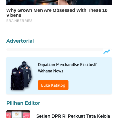
WAHANA
SPORT
WAHANA
UMKM
Advertorial
WAHANA
SELEB
Dapatkan Merchandise Eksklusif
WAHANA
PERSONA
Wahana News
WAHANA
Buka Katalog
OTOMOTIF
Pilihan Editor
WAHANA
HEALTH
Setjen DPR RI Perkuat Tata Kelola