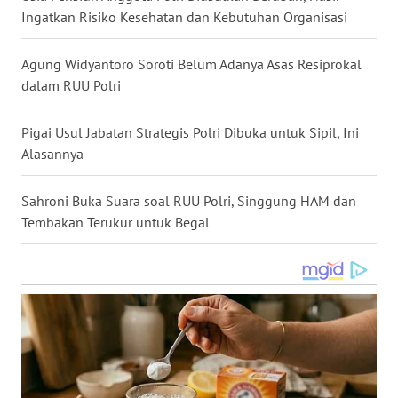
Ingatkan Risiko Kesehatan dan Kebutuhan Organisasi
WN
KALTARA
Agung Widyantoro Soroti Belum Adanya Asas Resiprokal
dalam RUU Polri
WN
KALSEL
Pigai Usul Jabatan Strategis Polri Dibuka untuk Sipil, Ini
WN
Alasannya
KALTIM
Sahroni Buka Suara soal RUU Polri, Singgung HAM dan
WN
Tembakan Terukur untuk Begal
SULSEL
WN
GORONTALO
WN
SULUT