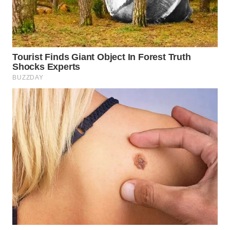
WN
SUMEDANG
WN
CIANJUR
WN
KEPULAUAN
SERIBU
WN
TANGERANG
WN
BINJAI
WN
CIREBON