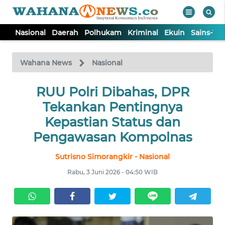
Nasional
Daerah
Polhukam
Kriminal
Ekuin
Sains-Te
WAHANA
Tutup
TV
Wahana News
Nasional
NASIONAL
RUU Polri Dibahas, DPR
Tekankan Pentingnya
DAERAH
Kepastian Status dan
Pengawasan Kompolnas
POLHUKAM
Sutrisno Simorangkir - Nasional
Rabu, 3 Juni 2026 - 04:50 WIB
KRIMINAL
EKUIN