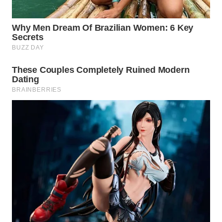
WAHANA
LISTRIK
WAHANA
TRAVEL
WAHANA
TV
WAHANANEWS
ID
WAHANANEWS
CO ID
WAHANANEWS
NET