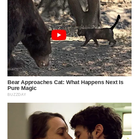
WN
PRIANGAN
TIMUR
WN
SEMARANG
WN
SOLO
WN
BOROBUDUR
WN
MADURA
WN
SURABAYA