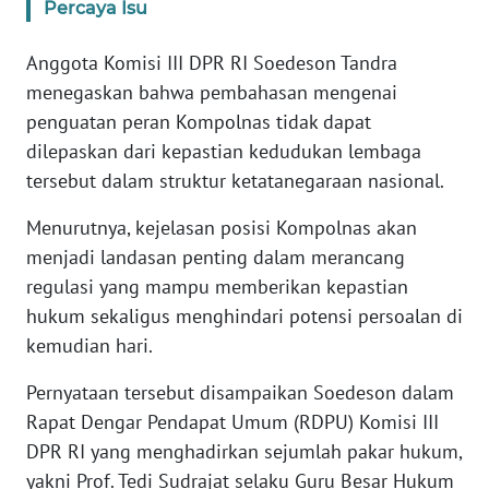
Percaya Isu
KARIR
Anggota Komisi III DPR RI Soedeson Tandra
menegaskan bahwa pembahasan mengenai
DISCLAIMER
penguatan peran Kompolnas tidak dapat
dilepaskan dari kepastian kedudukan lembaga
Wahana
tersebut dalam struktur ketatanegaraan nasional.
News
Regional
Menurutnya, kejelasan posisi Kompolnas akan
menjadi landasan penting dalam merancang
WN
regulasi yang mampu memberikan kepastian
SUMUT
hukum sekaligus menghindari potensi persoalan di
kemudian hari.
WN
JAKARTA
Pernyataan tersebut disampaikan Soedeson dalam
Rapat Dengar Pendapat Umum (RDPU) Komisi III
WN
DPR RI yang menghadirkan sejumlah pakar hukum,
JABAR
yakni Prof. Tedi Sudrajat selaku Guru Besar Hukum