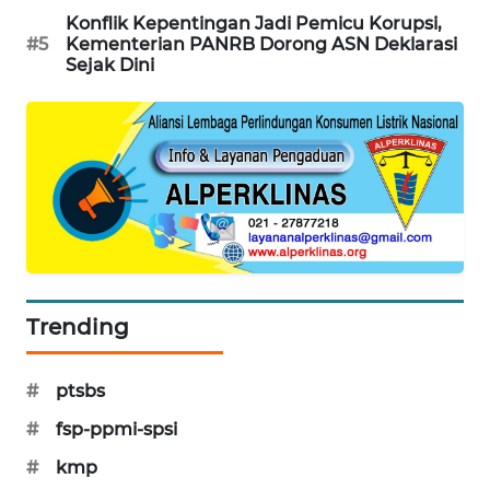
Konflik Kepentingan Jadi Pemicu Korupsi,
SIBARAGAS
#5
Kementerian PANRB Dorong ASN Deklarasi
NEWS
Sejak Dini
METRO
SIANTAR
NEWS
METRO
MEDAN
NEWS
METRO
Trending
JAKARTA
NEWS
#
ptsbs
KRT
#
fsp-ppmi-spsi
NEWS
#
kmp