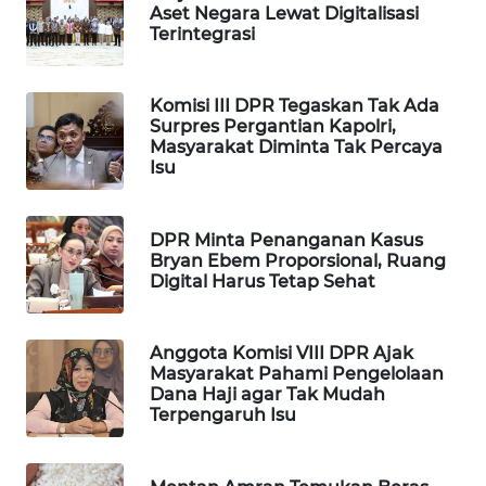
Aset Negara Lewat Digitalisasi
WAHANA
Terintegrasi
DESA
WISATA
Komisi III DPR Tegaskan Tak Ada
LAPAK
Surpres Pergantian Kapolri,
Masyarakat Diminta Tak Percaya
WAHANA
Isu
Wahana
Network
DPR Minta Penanganan Kasus
Bryan Ebem Proporsional, Ruang
Digital Harus Tetap Sehat
KONSUMEN
LISTRIK
Anggota Komisi VIII DPR Ajak
MASYARAKAT
Masyarakat Pahami Pengelolaan
KELISTRIKAN
Dana Haji agar Tak Mudah
Terpengaruh Isu
WALINKI
ID