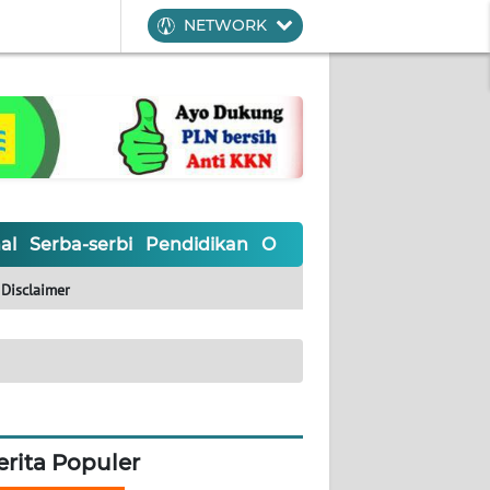
NETWORK
al
Serba-serbi
Pendidikan
Olahraga
Opini
Editoria
Disclaimer
erita Populer