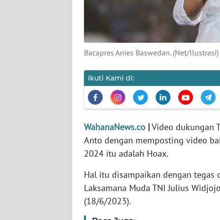
KARIR
DISCLAIMER
Bacapres Anies Baswedan. (Net/Ilustrasi)
Wahana
News
Regional
Ikuti Kami di:
WN
SUMUT
WahanaNews.co
|
Video dukungan T
WN
Anto dengan memposting video ba
JAKARTA
2024 itu adalah Hoax.
WN
Hal itu disampaikan dengan tegas 
JABAR
Laksamana Muda TNI Julius Widjojo
(18/6/2023).
WN
BANTEN