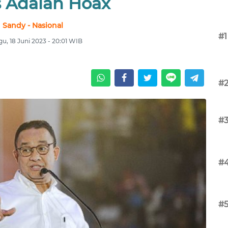
s Adalah Hoax
Sandy - Nasional
#1
u, 18 Juni 2023 - 20:01 WIB
#
#
#
#