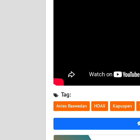
BABEL
WN
SUMBAR
WN
SUMSEL
WN
BENGKULU
WN
Tag:
LAMPUNG
Anies Baswedan
HOAX
Kapuspen
WN
JATENG
WN