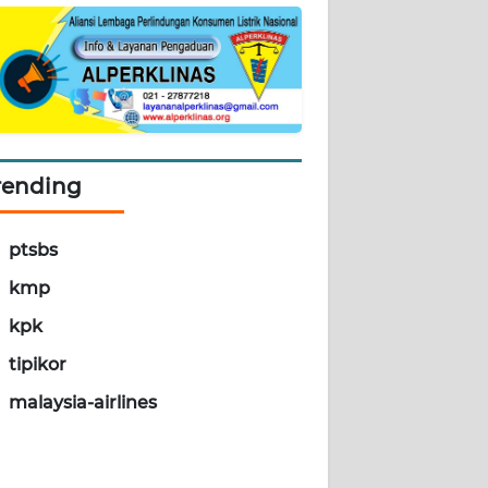
rending
ptsbs
kmp
kpk
tipikor
malaysia-airlines