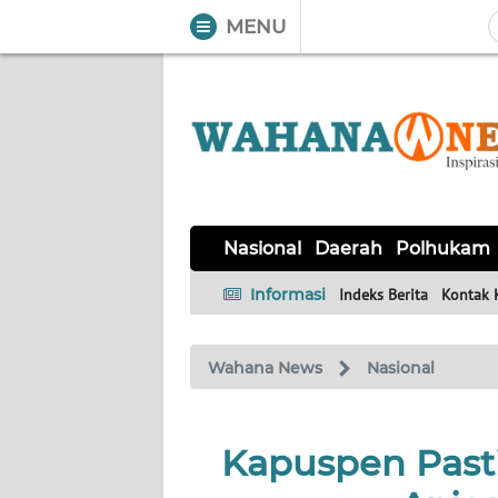
MENU
WAHANA
Tutup
TV
NASIONAL
DAERAH
POLHUKAM
KRIMINAL
EKUIN
SAINS-
KESEHATAN
INTERNASIONAL
Nasional
Daerah
Polhukam
TEKNO
Informasi
Indeks Berita
Kontak 
SERBA-
PENDIDIKAN
OLAHRAGA
OPINI
SERBI
Wahana News
Nasional
EDITORIAL
Kapuspen Past
Informasi