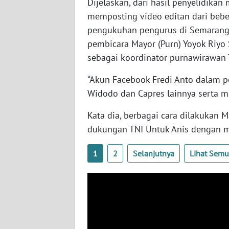
Dijelaskan, dari hasil penyelidika
SERAMBI
memposting video editan dari beb
pengukuhan pengurus di Semarang
WN
pembicara Mayor (Purn) Yoyok Riyo
JAMBI
sebagai koordinator purnawirawan 
WN
“Akun Facebook Fredi Anto dalam p
SULTRA
Widodo dan Capres lainnya serta m
WN
Kata dia, berbagai cara dilakukan
NTB
dukungan TNI Untuk Anis dengan m
WN
1
2
Selanjutnya
Lihat Sem
SULTENG
WN
SULBAR
WN