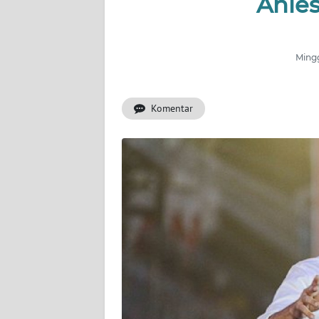
Anie
INDEKS
BERITA
Mingg
KONTAK
KAMI
Komentar
INFO
IKLAN
TENTANG
KAMI
PEDOMAN
MEDIA
SIBER
REDAKSI