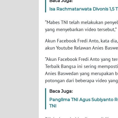
Baca Juga:
Isa Rachmatarwata Divonis 1,5
WN
NTT
“Mabes TNI telah melakukan penyel
yang menyebarkan video tersebut,” 
WN
KEPRI
Akun Facebook Fredi Anto, kata dia
akun Youtube Relawan Anies Baswe
WN
PAPUA
“Akun Facebook Fredi Anto yang te
Terbaik Bangsa ini sering mempos
WN
Anies Baswedan yang merupakan b
PAPUA
potongan dari beberapa video yang 
BARAT
Baca Juga:
WN
Panglima TNI Agus Subiyanto R
RIAU
TNI
WN