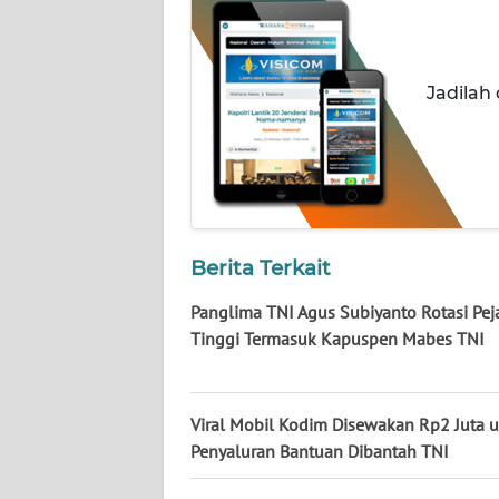
NUSANTARA
WN
JOGJA
Jadilah
WN
JATIM
WN
BALI
Berita Terkait
Panglima TNI Agus Subiyanto Rotasi Pej
WN
KALBAR
Tinggi Termasuk Kapuspen Mabes TNI
WN
KALTENG
Viral Mobil Kodim Disewakan Rp2 Juta 
Penyaluran Bantuan Dibantah TNI
WN