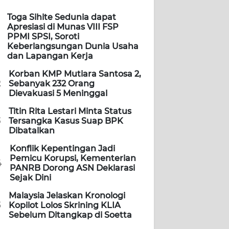
Toga Sihite Sedunia dapat
Apresiasi di Munas VIII FSP
PPMI SPSI, Soroti
Keberlangsungan Dunia Usaha
dan Lapangan Kerja
Korban KMP Mutiara Santosa 2,
2
Sebanyak 232 Orang
Dievakuasi 5 Meninggal
Titin Rita Lestari Minta Status
3
Tersangka Kasus Suap BPK
Dibatalkan
Konflik Kepentingan Jadi
Pemicu Korupsi, Kementerian
4
PANRB Dorong ASN Deklarasi
Sejak Dini
Malaysia Jelaskan Kronologi
5
Kopilot Lolos Skrining KLIA
Sebelum Ditangkap di Soetta