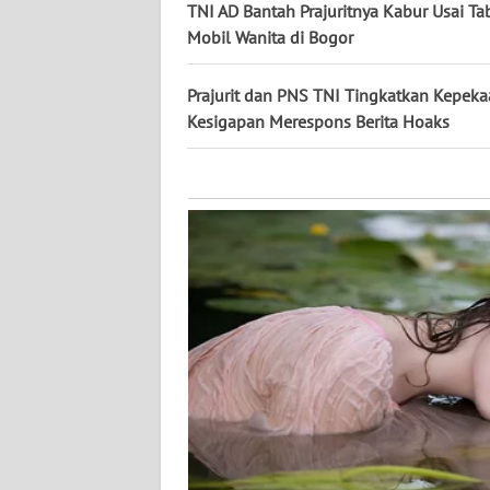
KALTARA
TNI AD Bantah Prajuritnya Kabur Usai Ta
Mobil Wanita di Bogor
WN
KALSEL
Prajurit dan PNS TNI Tingkatkan Kepek
Kesigapan Merespons Berita Hoaks
WN
KALTIM
WN
SULSEL
WN
GORONTALO
WN
SULUT
WN
MALUKU